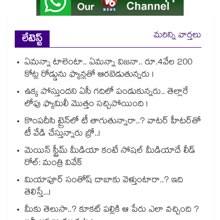
మరిన్ని వార్తలు
లేటెస్ట్
ఏమన్నా టాలెంటా.. ఏమన్నా విజనా.. రూ.4వేల 200
కోట్ల రోడ్డును ఫ్యాన్లతో ఆరబెడుతున్నరు !
ఉక్క పోస్తుందని ఏసీ గదిలో పండుకున్నరు.. తెల్లారే
లోపు ఫ్యామిలీ మొత్తం సచ్చిపోయింది !
కొంపదీసి ట్రైన్⁬లో టీ తాగుతున్నారా..? వాటర్ హీటర్⁭⁭తో
టీ వేడి చేస్తున్నారు బ్రో..!
మెయిన్ స్ట్రీమ్ మీడియా కంటే సోషల్ మీడియాదే లీడ్
రోల్: మంత్రి వివేక్
మియాపూర్ సంతోష్ దాబాకు వెళ్తుంటారా..? ఇది
తెలిస్తే...!
మీకు తెలుసా..? కూకట్ పల్లికి ఆ పేరు ఎలా వచ్చింది ?