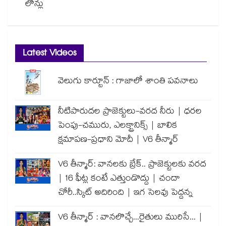
లోన్లు
Latest Videos
వెలుగు కార్టూన్ : గాజాలో శాంతి పవనాలు
నీటిపారుదల ప్రాజెక్టులు-వరద నీరు | ధరల
పెంపు-చమురు, ఎలక్ట్రానిక్స్ | బాలిక
క్షమాపణ-ప్రధాని మోదీ | V6 తీన్మార్
V6 తీన్మార్: వానలకు బ్రేక్.. ప్రాజెక్టులకు వరద
| 16 ఫీట్ల కంటే ఎత్తుండొద్దు | చందా
చోరీ..స్కిట్ అదిరింది | ఇగ సెలవు పెద్దన్న
V6 తీన్మార్ : వానలొచ్చే...రైతులు మురిసే... |