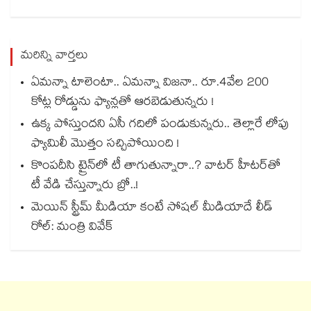
మరిన్ని వార్తలు
ఏమన్నా టాలెంటా.. ఏమన్నా విజనా.. రూ.4వేల 200
కోట్ల రోడ్డును ఫ్యాన్లతో ఆరబెడుతున్నరు !
ఉక్క పోస్తుందని ఏసీ గదిలో పండుకున్నరు.. తెల్లారే లోపు
ఫ్యామిలీ మొత్తం సచ్చిపోయింది !
కొంపదీసి ట్రైన్⁬లో టీ తాగుతున్నారా..? వాటర్ హీటర్⁭⁭తో
టీ వేడి చేస్తున్నారు బ్రో..!
మెయిన్ స్ట్రీమ్ మీడియా కంటే సోషల్ మీడియాదే లీడ్
రోల్: మంత్రి వివేక్