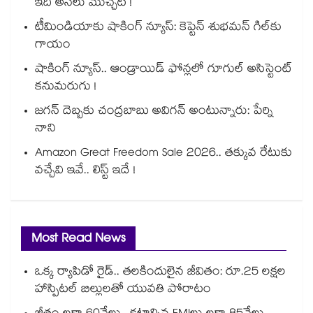
ఇదీ అసలు ముచ్చట !
టీమిండియాకు షాకింగ్ న్యూస్: కెప్టెన్ శుభమన్ గిల్‎కు
గాయం
షాకింగ్ న్యూస్.. ఆండ్రాయిడ్ ఫోన్లలో గూగుల్ అసిస్టెంట్
కనుమరుగు !
జగన్ దెబ్బకు చంద్రబాబు అవిగన్ అంటున్నారు: పేర్ని
నాని
Amazon Great Freedom Sale 2026.. తక్కువ రేటుకు
వచ్చేవి ఇవే.. లిస్ట్ ఇదే !
Most Read News
ఒక్క ర్యాపిడో రైడ్.. తలకిందులైన జీవితం: రూ.25 లక్షల
హాస్పిటల్ బిల్లులతో యువతి పోరాటం