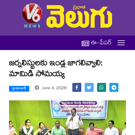
ఈ-పేపర్
జర్నలిస్టులకు ఇండ్ల జాగలివ్వాలి:
మామిడి సోమయ్య
June 4, 2026
హైదరాబాద్