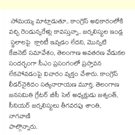
సోమయ్య మాట్లాడుతూ.. కాంగ్రెస్ అధికారంలోకి
వచ్చి రెండున్నరేళ్లు కావస్తున్నా.. జర్నలిస్టుల ఇండ్ల
స్థలాలపై క్లారిటీ ఇవ్వడం లేదని, మొన్నటి
కేబినెట్ సమావేశం, తెలంగాణ అవతరణ వేడుకల
సందర్భంగా సీఎం ప్రసంగంలో ప్రస్తావన
లేకపోవడంపై విచారం వ్యక్తం చేశారు. కాంగ్రెస్
లీడర్​నైశిదం సత్యనారాయణ మూర్తి, తెలంగాణ
జనసమితి గ్రేటర్ బీసీ సెల్ అధ్యక్షుడు జశ్వంత్,
సీనియర్ జర్నలిస్టులు తీగవరపు శాంతి,
నాగవాణి
పాల్గొన్నారు.