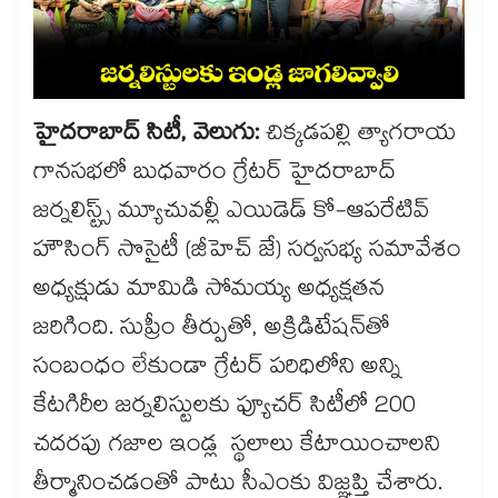
హైదరాబాద్ సిటీ, వెలుగు:
చిక్కడపల్లి త్యాగరాయ
గానసభలో బుధవారం గ్రేటర్ హైదరాబాద్
జర్నలిస్ట్స్ మ్యూచువల్లీ ఎయిడెడ్ కో-ఆపరేటివ్
హౌసింగ్ సొసైటీ (జీహెచ్ జే) సర్వసభ్య సమావేశం
అధ్యక్షుడు మామిడి సోమయ్య అధ్యక్షతన
జరిగింది. సుప్రీం తీర్పుతో, అక్రిడిటేషన్​తో
సంబంధం లేకుండా గ్రేటర్ పరిధిలోని అన్ని
కేటగిరీల జర్నలిస్టులకు ఫ్యూచర్ సిటీలో 200
చదరపు గజాల ఇండ్ల స్థలాలు కేటాయించాలని
తీర్మానించడంతో పాటు సీఎంకు విజ్ఞప్తి చేశారు.