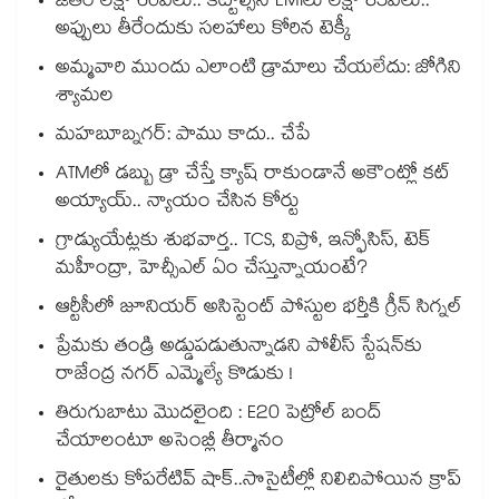
జీతం లక్షా 60వేలు.. కట్టాల్సిన EMIలు లక్షా 85వేలు..
అప్పులు తీరేందుకు సలహాలు కోరిన టెక్కీ
అమ్మవారి ముందు ఎలాంటి డ్రామాలు చేయలేదు: జోగిని
శ్యామల
మహబూబ్నగర్: పాము కాదు.. చేపే
ATMలో డబ్బు డ్రా చేస్తే క్యాష్ రాకుండానే అకౌంట్లో కట్
అయ్యాయ్.. న్యాయం చేసిన కోర్టు
గ్రాడ్యుయేట్లకు శుభవార్త.. TCS, విప్రో, ఇన్ఫోసిస్, టెక్
మహీంద్రా, హెచ్సీఎల్ ఏం చేస్తున్నాయంటే?
ఆర్టీసీలో జూనియర్ అసిస్టెంట్‌‌ పోస్టుల భర్తీకి గ్రీన్‌‌ సిగ్నల్
ప్రేమకు తండ్రి అడ్డుపడుతున్నాడని పోలీస్ స్టేషన్⁪కు
రాజేంద్ర నగర్ ఎమ్మెల్యే కొడుకు !
తిరుగుబాటు మొదలైంది : E20 పెట్రోల్ బంద్
చేయాలంటూ అసెంబ్లీ తీర్మానం
రైతులకు కోపరేటివ్ షాక్..సొసైటీల్లో నిలిచిపోయిన క్రాప్