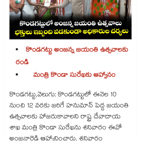
కొండగట్టు అంజన్న జయంతి ఉత్సవాలకు
రండి
మంత్రి కొండా సురేఖకు ఆహ్వానం
కొండగట్టు,వెలుగు: కొండగట్టులో ఈనెల 10
నుంచి 12 వరకు జరిగే హనుమాన్ పెద్ద జయంతి
ఉత్సవాలకు హాజరుకావాలని రాష్ట్ర దేవాదాయ
శాఖ మంత్రి కొండా సురేఖను శనివారం ఈవో
అంజనారెడ్డి ఆహ్వానించారు. శనివారం