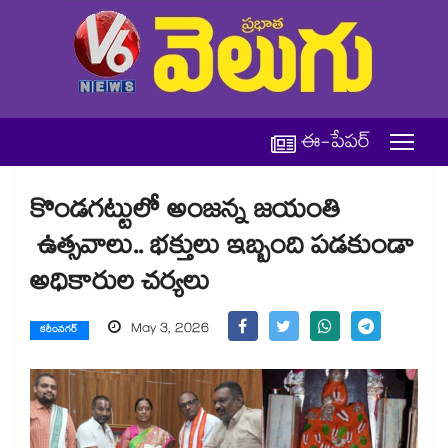
ఈ-పేపర్
కొండగట్టులో అంజన్న జయంతి
ఉత్సవాలు.. భక్తులు ఇబ్బంది పడకుండా
అధికారుల చర్యలు
May 3, 2026
కరీంనగర్