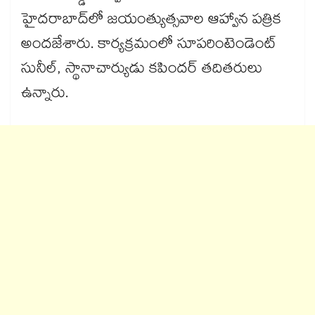
హైదరాబాద్‌‌‌‌లో జయంత్యుత్సవాల ఆహ్వాన పత్రిక
అందజేశారు. కార్యక్రమంలో సూపరింటెండెంట్‌‌‌‌
సునీల్, స్థానాచార్యుడు కపిందర్ తదితరులు
ఉన్నారు.