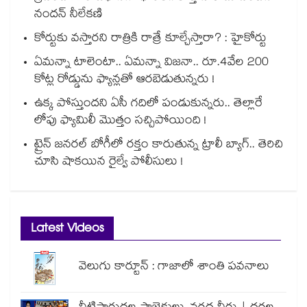
నందన్ నీలేకణి
కోర్టుకు వస్తారని రాత్రికి రాత్రే కూల్చేస్తారా? : హైకోర్టు
ఏమన్నా టాలెంటా.. ఏమన్నా విజనా.. రూ.4వేల 200
కోట్ల రోడ్డును ఫ్యాన్లతో ఆరబెడుతున్నరు !
ఉక్క పోస్తుందని ఏసీ గదిలో పండుకున్నరు.. తెల్లారే
లోపు ఫ్యామిలీ మొత్తం సచ్చిపోయింది !
ట్రైన్ జనరల్ బోగీలో రక్తం కారుతున్న ట్రాలీ బ్యాగ్.. తెరిచి
చూసి షాకయిన రైల్వే పోలీసులు !
Latest Videos
వెలుగు కార్టూన్ : గాజాలో శాంతి పవనాలు