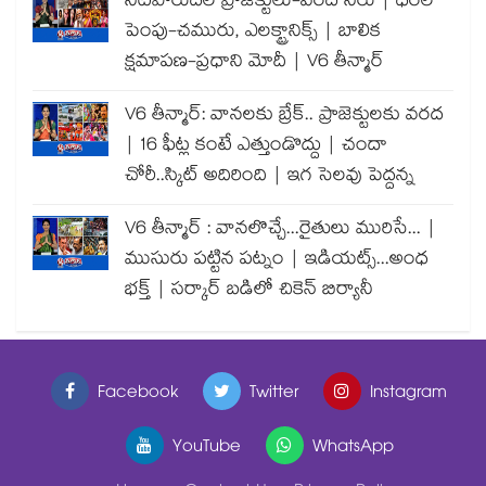
నీటిపారుదల ప్రాజెక్టులు-వరద నీరు | ధరల
పెంపు-చమురు, ఎలక్ట్రానిక్స్ | బాలిక
క్షమాపణ-ప్రధాని మోదీ | V6 తీన్మార్
V6 తీన్మార్: వానలకు బ్రేక్.. ప్రాజెక్టులకు వరద
| 16 ఫీట్ల కంటే ఎత్తుండొద్దు | చందా
చోరీ..స్కిట్ అదిరింది | ఇగ సెలవు పెద్దన్న
V6 తీన్మార్ : వానలొచ్చే...రైతులు మురిసే... |
ముసురు పట్టిన పట్నం | ఇడియట్స్...అంధ
భక్త్ | సర్కార్ బడిలో చికెన్ బిర్యానీ
Facebook
Twitter
Instagram
YouTube
WhatsApp