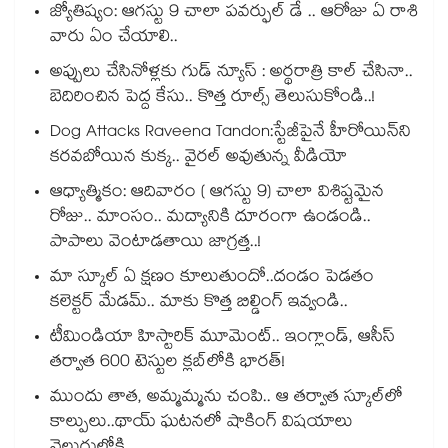
జ్యోతిష్యం: ఆగస్టు 9 చాలా పవర్ఫుల్ డే .. ఆరోజు ఏ రాశి
వారు ఏం చేయాలి..
అప్పులు చేసినోళ్లకు గుడ్ న్యూస్ : అర్థరాత్రి కాల్ చేసినా..
బెదిరించిన పెద్ద కేసు.. కొత్త రూల్స్ తెలుసుకోండి..!
Dog Attacks Raveena Tandon:స్టేజీపైనే హీరోయిన్⁬ని
కరవబోయిన కుక్క.. వైరల్ అవుతున్న వీడియో
ఆధ్యాత్మికం: ఆదివారం ( ఆగస్టు 9) చాలా విశిష్టమైన
రోజు.. మాంసం.. మద్యానికి దూరంగా ఉండండి..
పాపాలు వెంటాడతాయి జాగ్రత్త..!
మా స్కూల్ ఏ క్షణం కూలుతుందో..దండం పెడతం
కలెక్టర్ మేడమ్.. మాకు కొత్త బిల్డింగ్ ఇవ్వండి..
టీమిండియా హిస్టారిక్ మూమెంట్.. ఇంగ్లాండ్, ఆసీస్
తర్వాత 600 టెస్టుల క్లబ్‌లోకి భారత్!
ముందు తాత, అమ్మమ్మను చంపి.. ఆ తర్వాత స్కూల్‌లో
కాల్పులు..థాయ్ ఘటనలో షాకింగ్ విషయాలు