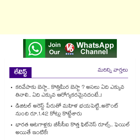
మరిన్ని వార్తలు
లేటెస్ట్
కరివేపాకు బెస్టా.. కొత్తిమీర బెస్టా ? అసలు ఏది ఎక్కువ
తినాలి.. ఏది ఎక్కువ ఆరోగ్యకరమైనదంటే..!
డిజిటల్ అరెస్ట్ పేరుతో మహిళ భయపెట్టి..అకౌంట్
నుంచి రూ.1.42 కోట్లు కొట్టేశారు
భారత ఆటగాళ్లకు బీసీసీఐ కొత్త ఫిట్‌నెస్ రూల్స్.. ఫెయిల్
అయితే ఇంటికే!