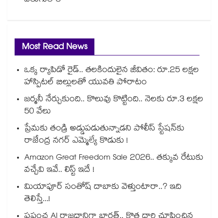
వెలుగులోకి
Most Read News
ఒక్క ర్యాపిడో రైడ్.. తలకిందులైన జీవితం: రూ.25 లక్షల
హాస్పిటల్ బిల్లులతో యువతి పోరాటం
జర్మనీ నేర్చుకుంది.. కొలువు కొట్టింది.. నెలకు రూ.3 లక్షల
50 వేలు
ప్రేమకు తండ్రి అడ్డుపడుతున్నాడని పోలీస్ స్టేషన్⁪కు
రాజేంద్ర నగర్ ఎమ్మెల్యే కొడుకు !
Amazon Great Freedom Sale 2026.. తక్కువ రేటుకు
వచ్చేవి ఇవే.. లిస్ట్ ఇదే !
మియాపూర్ సంతోష్ దాబాకు వెళ్తుంటారా..? ఇది
తెలిస్తే...!
ప్రపంచ AI రాజధానిగా భారత్.. కొత్త దారి చూపించిన