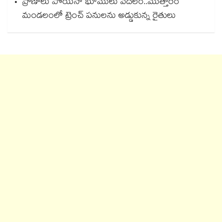
ప్రాణాలు పోయినా భూములు వదలం..ముత్తారం
మండలంలో ట్రెంచ్ పనులను అడ్డుకున్న రైతులు