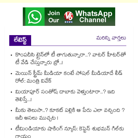
మరిన్ని వార్తలు
లేటెస్ట్
కొంపదీసి ట్రైన్⁬లో టీ తాగుతున్నారా..? వాటర్ హీటర్⁭⁭తో
టీ వేడి చేస్తున్నారు బ్రో..!
మెయిన్ స్ట్రీమ్ మీడియా కంటే సోషల్ మీడియాదే లీడ్
రోల్: మంత్రి వివేక్
మియాపూర్ సంతోష్ దాబాకు వెళ్తుంటారా..? ఇది
తెలిస్తే...!
మీకు తెలుసా..? కూకట్ పల్లికి ఆ పేరు ఎలా వచ్చింది ?
ఇదీ అసలు ముచ్చట !
టీమిండియాకు షాకింగ్ న్యూస్: కెప్టెన్ శుభమన్ గిల్‎కు
గాయం