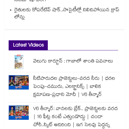
సినిమా షూటింగ్
రైతులకు కోపరేటివ్ షాక్..సొసైటీల్లో నిలిచిపోయిన క్రాప్
లోన్లు
Latest Videos
వెలుగు కార్టూన్ : గాజాలో శాంతి పవనాలు
నీటిపారుదల ప్రాజెక్టులు-వరద నీరు | ధరల
పెంపు-చమురు, ఎలక్ట్రానిక్స్ | బాలిక
క్షమాపణ-ప్రధాని మోదీ | V6 తీన్మార్
V6 తీన్మార్: వానలకు బ్రేక్.. ప్రాజెక్టులకు వరద
| 16 ఫీట్ల కంటే ఎత్తుండొద్దు | చందా
చోరీ..స్కిట్ అదిరింది | ఇగ సెలవు పెద్దన్న