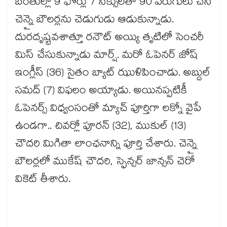
బంతుల్లో 9 ఫోర్లు 7 సిక్సులతో 90 పరుగులు చేసి
చెన్నై బౌలర్లను చెడుగుడు ఆడుకున్నాడు.
దురదృష్టవశాత్తూ రనౌట్ అయ్యి తృటిలో సెంచరీ
మిస్ చేసుకున్నాడు మార్ష్. మరో ఓపెనర్ జోష్
ఇంగ్లీస్ (36) సైతం బ్యాట్ ఝుళిపించాడు. అబ్దుల్
సమద్ (7) విఫలం అయ్యాడు. అయినప్పటికీ
ఓపెనర్స్ విధ్వంసంతో మ్యాచ్ పూర్తిగా లక్నో వైపే
ఉండగా.. చివర్లో పూరన్ (32), ముకుల్ (13)
చౌదరి మిగితా లాంఛనాన్ని పూర్తి చేశారు. చెన్నై
బౌలర్లలో ముకేష్ చౌదరి, స్ఫెన్సర్ జాన్సన్ చెరో
వికెట్ తీశారు.