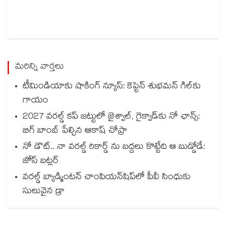
మరిన్ని వార్తలు
టీమిండియాకు షాకింగ్ న్యూస్: కెప్టెన్ శుభమన్ గిల్‎కు
గాయం
2027 వరల్డ్ కప్‎ జట్టులో జైశ్వాల్, గైక్వాడ్‎కు నో ఛాన్స్:
బిగ్ బాంబ్ పేల్చిన ఆకాష్ చోప్రా
నో డౌట్.. నా వరల్డ్ రికార్డ్ ను బద్దలు కొట్టేది ఆ బుడ్డోడే:
జోస్ బట్లర్
వరల్డ్ బ్యాడ్మింటన్ చాంపియన్‌షిప్‌లో పీవీ సింధుకు
సులువైన డ్రా