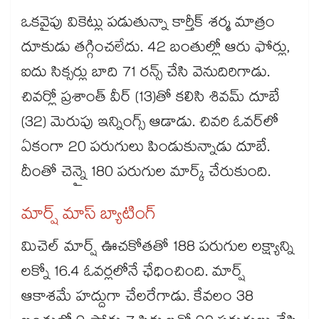
ఒకవైపు వికెట్లు పడుతున్నా కార్తీక్ శర్మ మాత్రం
దూకుడు తగ్గించలేదు. 42 బంతుల్లో ఆరు ఫోర్లు,
ఐదు సిక్సర్లు బాది 71 రన్స్ చేసి వెనుదిరిగాడు.
చివర్లో ప్రశాంత్ వీర్ (13)తో కలిసి శివమ్ దూబే
(32) మెరుపు ఇన్నింగ్స్ ఆడాడు. చివరి ఓవర్‎లో
ఏకంగా 20 పరుగులు పిండుకున్నాడు దూబే.
దీంతో చెన్నై 180 పరుగుల మార్క్ చేరుకుంది.
మార్ష్ మాస్ బ్యాటింగ్
మిచెల్ మార్ష్ ఊచకోతతో 188 పరుగుల లక్ష్యాన్ని
లక్నో 16.4 ఓవర్లలోనే ఛేధించింది. మార్ష్
ఆకాశమే హద్దుగా చేలరేగాడు. కేవలం 38