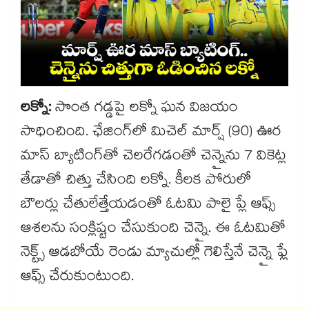
లక్నో:
సొంత గడ్డపై లక్నో ఘన విజయం
సాధించింది. ఛేజింగ్‎లో మిచెల్ మార్ష్ (90) ఊర
మాస్ బ్యాటింగ్‎‎తో చెలరేగడంతో చెన్నైను 7 వికెట్ల
తేడాతో చిత్తు చేసింది లక్నో. కీలక పోరులో
బౌలర్లు చేతులేత్తేయడంతో ఓటమి పాలై ప్లే ఆఫ్స్
ఆశలను సంక్లిష్టం చేసుకుంది చెన్నై. ఈ ఓటమితో
నెక్ట్స్ ఆడబోయే రెండు మ్యాచుల్లో గెలిస్తేనే చెన్నై ఫ్లే
ఆఫ్స్ చేరుకుంటుంది.