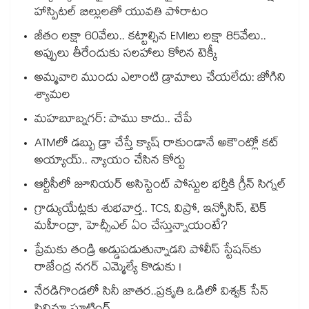
హాస్పిటల్ బిల్లులతో యువతి పోరాటం
జీతం లక్షా 60వేలు.. కట్టాల్సిన EMIలు లక్షా 85వేలు..
అప్పులు తీరేందుకు సలహాలు కోరిన టెక్కీ
అమ్మవారి ముందు ఎలాంటి డ్రామాలు చేయలేదు: జోగిని
శ్యామల
మహబూబ్నగర్: పాము కాదు.. చేపే
ATMలో డబ్బు డ్రా చేస్తే క్యాష్ రాకుండానే అకౌంట్లో కట్
అయ్యాయ్.. న్యాయం చేసిన కోర్టు
ఆర్టీసీలో జూనియర్ అసిస్టెంట్‌‌ పోస్టుల భర్తీకి గ్రీన్‌‌ సిగ్నల్
గ్రాడ్యుయేట్లకు శుభవార్త.. TCS, విప్రో, ఇన్ఫోసిస్, టెక్
మహీంద్రా, హెచ్సీఎల్ ఏం చేస్తున్నాయంటే?
ప్రేమకు తండ్రి అడ్డుపడుతున్నాడని పోలీస్ స్టేషన్⁪కు
రాజేంద్ర నగర్ ఎమ్మెల్యే కొడుకు !
నేరడిగొండలో సినీ జాతర..ప్రకృతి ఒడిలో విశ్వక్ సేన్