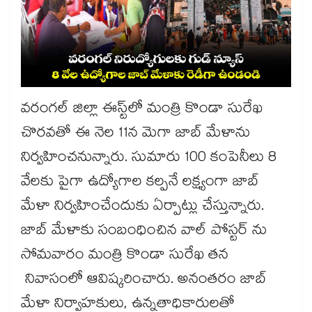
వరంగల్ జిల్లా ఈస్ట్​లో మంత్రి కొండా సురేఖ
చొరవతో ఈ నెల 11న మెగా జాబ్ మేళాను
నిర్వహించనున్నారు. సుమారు 100 కంపెనీలు 8
వేలకు పైగా ఉద్యోగాల కల్పనే లక్ష్యంగా జాబ్
మేళా నిర్వహించేందుకు ఏర్పాట్లు చేస్తున్నారు.
జాబ్ మేళాకు సంబంధించిన వాల్ పోస్టర్ ను
సోమవారం మంత్రి కొండా సురేఖ తన
నివాసంలో ఆవిష్కరించారు. అనంతరం జాబ్
మేళా నిర్వాహకులు, ఉన్నతాధికారులతో