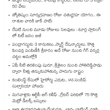
జర్మనీ నేర్చుకుంది.. కొలువు కొట్టింది.. నెలకు రూ.3 లక్షల
50 వేలు
జ్యోతిష్యం: సూర్యగ్రహణం రోజు చతుర్గ్రహ యోగం.. ఈ
రాశుల వారికి జాక్ పాట్!
రేపటి నుంచి మూడు రోజులు సెలవులు : టూర్ల ప్లానింగ్
లో సిటీ జనం బిజీ
పంద్రాగస్టుకు 3 కానుకలు..స్మార్ట్ రేషన్కార్డులు, కొత్త
పింఛన్ల పంపిణీకి శ్రీకారం అదే రోజు నుంచి గిగ్ వర్కర్ల
చట్టం అమల్లోకి
ఏపీ నీటి తరలింపు షురూ..శ్రీశైలం నుంచి పోతిరెడ్డిపాడు
ద్వారా నీళ్లు తన్నుకుపోతున్న పొరుగు రాష్ట్రం
కంటెంప్ట్ కేసులో హైకోర్టు ఎదుట.. IAS సందీప్
సుల్తానియా హాజరు
మగవాళ్లకు ఆర్టీసీ బిగ్ రిలీఫ్ ..గ్రేటర్ పరిధిలో 75 కొత్త
మెట్రో డీలక్స్ బస్సులు