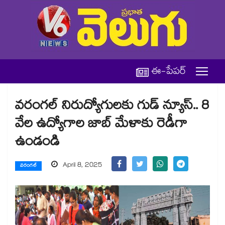
ఈ-పేపర్
వరంగల్ నిరుద్యోగులకు గుడ్ న్యూస్.. 8
వేల ఉద్యోగాల జాబ్ మేళాకు రెడీగా
ఉండండి
April 8, 2025
వరంగల్