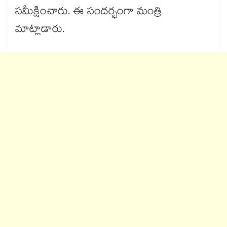
సమీక్షించారు. ఈ సందర్భంగా మంత్రి
మాట్లాడారు.