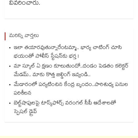
వివరించారు.
మరిన్ని వార్తలు
ఇలా తయారవుతున్నారేంటమ్మా.. భార్య చాటింగ్ చూసి
భయంతో పోలీస్ స్టేషన్⁫కు భర్త !
మా స్కూల్ ఏ క్షణం కూలుతుందో..దండం పెడతం కలెక్టర్
మేడమ్.. మాకు కొత్త బిల్డింగ్ ఇవ్వండి..
మేడారంలో పర్యటించిన కేంద్ర బృందం..పారిశుధ్య పనుల
పరిశీలన
బెల్ట్‌‌‌‌‌‌‌‌‌‌‌‌‌‌‌‌‌‌‌‌‌‌‌‌‌‌‌‌‌‌‌‌షాపులపై టాస్క్‌‌‌‌‌‌‌‌‌‌‌‌‌‌‌‌‌‌‌‌‌‌‌‌‌‌‌‌‌‌‌‌ఫోర్స్ వరంగల్‌‌‌‌‌‌‌‌‌‌‌‌‌‌‌‌‌‌‌‌‌‌‌‌‌‌‌‌‌‌‌‌ సీపీ ఆదేశాలతో
స్పెషల్ డ్రైవ్‌‌‌‌‌‌‌‌‌‌‌‌‌‌‌‌‌‌‌‌‌‌‌‌‌‌‌‌‌‌‌‌