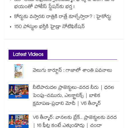
ఇలా తయారవుతున్నారేంటమ్మా.. భార్య చాటింగ్ చూసి
భయంతో పోలీస్ స్టేషన్⁫కు భర్త !
కోర్టుకు వస్తారని రాత్రికి రాత్రే కూల్చేస్తారా? : హైకోర్టు
150 పోస్టుల భర్తీకి హైడ్రా నోటిఫికేషన్
Latest Videos
వెలుగు కార్టూన్ : గాజాలో శాంతి పవనాలు
నీటిపారుదల ప్రాజెక్టులు-వరద నీరు | ధరల
పెంపు-చమురు, ఎలక్ట్రానిక్స్ | బాలిక
క్షమాపణ-ప్రధాని మోదీ | V6 తీన్మార్
V6 తీన్మార్: వానలకు బ్రేక్.. ప్రాజెక్టులకు వరద
| 16 ఫీట్ల కంటే ఎత్తుండొద్దు | చందా