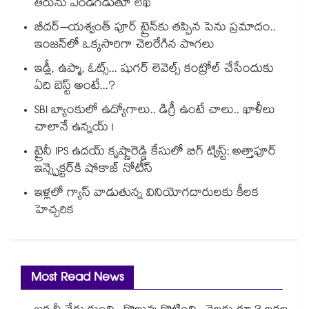
తీరును ఎండగడుతూ లేఖ
బీదర్–యశ్వంత్ పూర్ ట్రైన్‎కు తప్పిన పెను ప్రమాదం..
ఇంజన్‎లో ఒక్కసారిగా చెలరేగిన పొగలు
ఇడ్లీ, ఉప్మా, ఓట్స్... షుగర్ లెవెల్స్ కంట్రోల్ చేసేందుకు
ఏది బెస్ట్ అంటే...?
SBI బ్యాంకులో ఉద్యోగాలు.. డిగ్రీ ఉంటే చాలు.. ఖాళీలు
చాలానే ఉన్నయ్ !
ట్రైనీ IPS ఉదయ్ కృష్ణారెడ్డి కేసులో బిగ్ ట్విస్ట్: అత్తాపూర్
ఇన్స్పెక్టర్‎కి షోకాజ్ నోటీస్
ఇళ్లలో గ్యాస్ వాడుతున్న వినియోగదారులకు కీలక
హెచ్చరిక
Most Read News