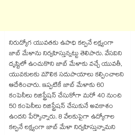
నిరుద్యోగ యువతకు ఉపాధి కల్పనే లక్ష్యంగా
జాబ్ మేళాను నిర్వహిస్తున్నట్టు తెలిపారు. వేసవిని
దృష్టిలో ఉంచుకొని జాబ్ మేళాకు వచ్చే యువతీ,
యువకులకు మౌలిక సదుపాయాలు కల్పించాలని
ఆదేశించారు. ఇప్పటికే జాబ్ మేళాకు 60
కంపెనీలు రిజిస్ట్రేషన్ చేసుకోగా మరో 40 నుంచి
50 కంపెనీలు రిజిస్ట్రేషన్ చేసుకునే అవకాశం
ఉందని పేర్కొన్నారు. 8 వేలకుపైగా ఉద్యోగాల
కల్పనే లక్ష్యంగా జాబ్ మేళా నిర్వహిస్తున్నామని