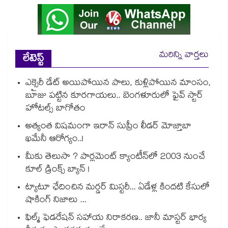
మరిన్ని వార్తలు
లేటెస్ట్
ఎక్సైరీ డేట్ అయిపోయిన పాలు, కుళ్లిపోయిన మాంసం,
బూజు పట్టిన కూరగాయలు.. బెంగళూరులో ఫైవ్ స్టార్
హోటల్స్ బాగోతం
అత్యంత విషమంగా ఇరాన్ సుప్రీం లీడర్ మోజ్తాబా
ఖమేనీ ఆరోగ్యం..!
మీకు తెలుసా ? పార్లమెంట్ క్యాంటీన్⁪లో 2003 నుంచే
కూల్ డ్రింక్స్ బ్యాన్ !
ట్యాటూ ఛేదించిన మర్డర్ మిస్టరీ... ఏడేళ్ల కిందటి కేసులో
షాకింగ్ నిజాలు ...
ఫిల్మ్ ఫెడరేషన్ సహాయ నిరాకరణ.. జానీ మాస్టర్ భార్య