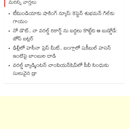
మరిన్ని వార్తలు
టీమిండియాకు షాకింగ్ న్యూస్: కెప్టెన్ శుభమన్ గిల్‎కు
గాయం
నో డౌట్.. నా వరల్డ్ రికార్డ్ ను బద్దలు కొట్టేది ఆ బుడ్డోడే:
జోస్ బట్లర్
ఢిల్లీలో హసీనా ప్రెస్ మీట్.. బంగ్లాలో షకీబుల్ హసన్
ఇంటిపై బాంబుల దాడి
వరల్డ్ బ్యాడ్మింటన్ చాంపియన్‌షిప్‌లో పీవీ సింధుకు
సులువైన డ్రా