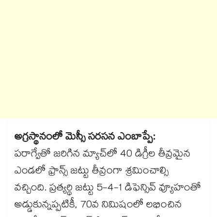
అగ్రస్థానంలో మెస్సీ సరసన ఎంబాప్పే:
పరాగ్వేతో జరిగిన మ్యాచ్‌లో 40 డిగ్రీల తీవ్రమైన
ఎండలో ఫ్రాన్స్ జట్టు తీవ్రంగా శ్రమించాల్సి
వచ్చింది. ప్రత్యర్థి జట్టు 5-4-1 డిఫెన్సివ్ వ్యూహంతో
అడ్డుకున్నప్పటికీ, 70వ నిమిషంలో లభించిన