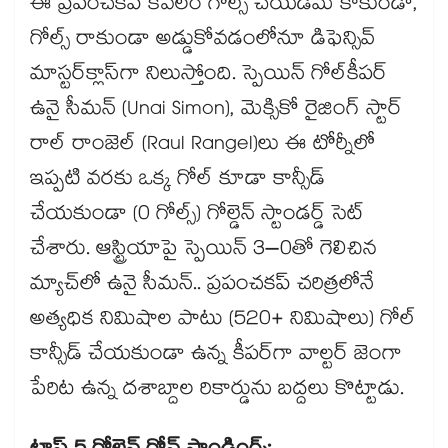
ఈ ప్రపంచకప్ కేవలం గోల్స్ చేయడమే కాకుండా,
గోల్స్ రాకుండా అడ్డుకోవడంలోనూ డిఫెన్సివ్
మాస్టర్‌క్లాస్‌గా నిలుస్తోంది. స్పెయిన్ గోల్‌కీపర్
ఉనై సీమన్ (Unai Simon), మెక్సికో రైజింగ్ స్టార్
రాల్ రాంజెల్ (Raul Rangel)లు ఈ టోర్నీలో
ఇప్పటి వరకు ఒక్క గోల్ కూడా కాన్సీడ్
చేయకుండా (0 గోల్స్) గోల్డెన్ స్టాండర్డ్ సెట్
చేశారు. ఆస్ట్రియాపై స్పెయిన్ 3–0తో గెలిచిన
మ్యాచ్‌లో ఉనై సీమన్.. ప్రపంచకప్ చరిత్రలోనే
అత్యధిక నిమిషాల పాటు (520+ నిమిషాలు) గోల్
కాన్సీడ్ చేయకుండా ఉన్న కీపర్‌గా వాల్టర్ జెంగా
పేరిట ఉన్న దశాబ్దాల రికార్డును బద్దలు కొట్టాడు.