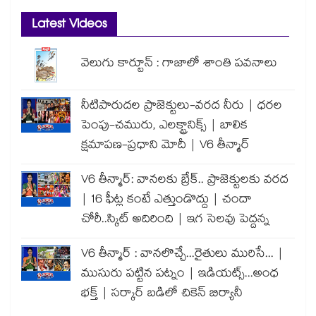
Latest Videos
వెలుగు కార్టూన్ : గాజాలో శాంతి పవనాలు
నీటిపారుదల ప్రాజెక్టులు-వరద నీరు | ధరల
పెంపు-చమురు, ఎలక్ట్రానిక్స్ | బాలిక
క్షమాపణ-ప్రధాని మోదీ | V6 తీన్మార్
V6 తీన్మార్: వానలకు బ్రేక్.. ప్రాజెక్టులకు వరద
| 16 ఫీట్ల కంటే ఎత్తుండొద్దు | చందా
చోరీ..స్కిట్ అదిరింది | ఇగ సెలవు పెద్దన్న
V6 తీన్మార్ : వానలొచ్చే...రైతులు మురిసే... |
ముసురు పట్టిన పట్నం | ఇడియట్స్...అంధ
భక్త్ | సర్కార్ బడిలో చికెన్ బిర్యానీ