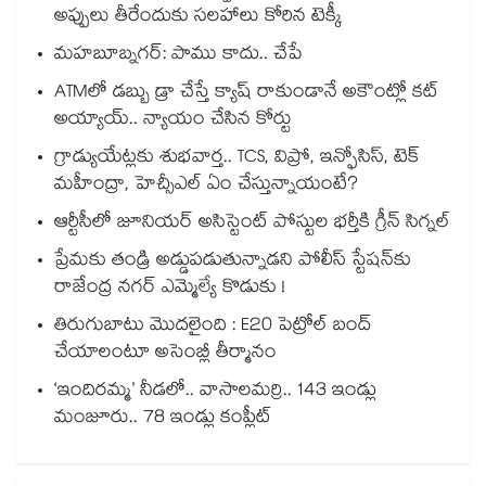
అప్పులు తీరేందుకు సలహాలు కోరిన టెక్కీ
మహబూబ్నగర్: పాము కాదు.. చేపే
ATMలో డబ్బు డ్రా చేస్తే క్యాష్ రాకుండానే అకౌంట్లో కట్
అయ్యాయ్.. న్యాయం చేసిన కోర్టు
గ్రాడ్యుయేట్లకు శుభవార్త.. TCS, విప్రో, ఇన్ఫోసిస్, టెక్
మహీంద్రా, హెచ్సీఎల్ ఏం చేస్తున్నాయంటే?
ఆర్టీసీలో జూనియర్ అసిస్టెంట్‌‌ పోస్టుల భర్తీకి గ్రీన్‌‌ సిగ్నల్
ప్రేమకు తండ్రి అడ్డుపడుతున్నాడని పోలీస్ స్టేషన్⁪కు
రాజేంద్ర నగర్ ఎమ్మెల్యే కొడుకు !
తిరుగుబాటు మొదలైంది : E20 పెట్రోల్ బంద్
చేయాలంటూ అసెంబ్లీ తీర్మానం
‘ఇందిరమ్మ’ నీడలో.. వాసాలమర్రి.. 143 ఇండ్లు
మంజూరు.. 78 ఇండ్లు కంప్లీట్