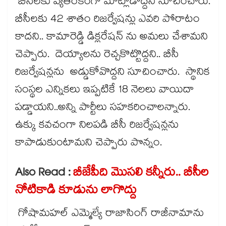
బీసీలకు వ్యతిరేకంగా మాట్లాడొద్దని సూచించారు.
బీసీలకు 42 శాతం రిజర్వేషన్లు ఎవరి పోరాటం
కాదని.. కామారెడ్డి డిక్లరేషన్ ను అమలు చేశామని
చెప్పారు. దెయ్యాలను రెచ్చకొట్టొద్దని.. బీసీ
రిజర్వేషన్లను అడ్డుకోవొద్దని సూచించారు. స్థానిక
సంస్థల ఎన్నికలు ఇప్పటికే 18 నెలలు వాయిదా
పడ్డాయని..అన్ని పార్టీలు సహకరించాలన్నారు.
ఉక్కు కవచంగా నిలపడి బీసీ రిజర్వేషన్లను
కాపాడుకుంటామని చెప్పారు పొన్నం.
Also Read :
బీజేపీది మొసలి కన్నీరు.. బీసీల
నోటికాడి కూడును లాగొద్దు
గోషామహల్ ఎమ్మెల్యే రాజాసింగ్ రాజీనామాను