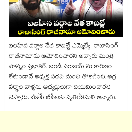
బలహీన వర్గాల నేత కాబట్టే ఎమ్మెల్యే రాజాసింగ్
రాజీనామాను ఆమోదించారని అన్నారు మంత్రి
పొన్నం ప్రభాకర్. బండి సంజయ్ ను కారణం
లేకుండానే అధ్యక్ష పదవి నుంచి తొలగించి..అగ్ర
వర్ణాల వాళ్లను అధ్యక్షులుగా నియమించారని
చెప్పారు. బీజేపీ బీసీలకు వ్యతిరేకమని అన్నారు.