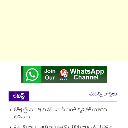
మరిన్ని వార్తలు
లేటెస్ట్
కోల్బెల్ట్: మంత్రి వివేక్, ఎంపీ వంశీ కృషితో యాదవ
భవనాలు
మంచిర్యాల : ఇయ్యాల (ఆగస్టు 09) గాంధారి మైసమ్మ