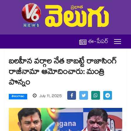
ఈ-పేపర్
బలహీన వర్గాల నేత కాబట్టే రాజాసింగ్
రాజీనామా ఆమోదించారు: మంత్రి
పొన్నం
July 11, 2025
తెలంగాణం