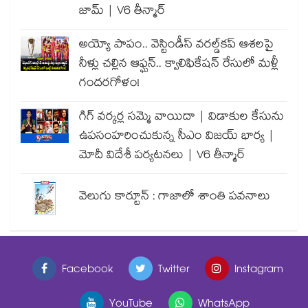
జామ్ | V6 తీన్మార్
అయ్యో పాపం.. వెస్టిండీస్ వరల్డ్‌కప్ ఆశలపై
నీళ్లు చల్లిన ఆఫ్ఘన్.. క్వాలిఫికేషన్ రేసులో మళ్లీ
గందరగోళం!
గిగ్ వర్కర్ల సమ్మె వాయిదా | విడాకుల కేసును
ఉపసంహరించుకున్న సీఎం విజయ్ భార్య |
మోదీ విదేశీ పర్యటనలు | V6 తీన్మార్
వెలుగు కార్టూన్ : గాజాలో శాంతి పవనాలు
Facebook
Twitter
Instagram
YouTube
WhatsApp