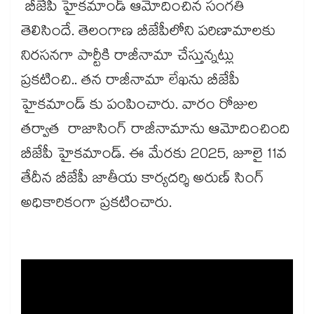
బీజేపీ హైకమాండ్ ఆమోదించిన సంగతి
తెలిసిందే. తెలంగాణ బీజేపీలోని పరిణామాలకు
నిరసనగా పార్టీకి రాజీనామా చేస్తున్నట్లు
ప్రకటించి.. తన రాజీనామా లేఖను బీజేపీ
హైకమాండ్ కు పంపించారు. వారం రోజుల
తర్వాత రాజాసింగ్ రాజీనామాను ఆమోదించింది
బీజేపీ హైకమాండ్. ఈ మేరకు 2025, జూలై 11వ
తేదీన బీజేపీ జాతీయ కార్యదర్శి అరుణ్ సింగ్
అధికారికంగా ప్రకటించారు.