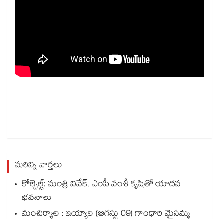
మరిన్ని వార్తలు
కోల్బెల్ట్: మంత్రి వివేక్, ఎంపీ వంశీ కృషితో యాదవ
భవనాలు
మంచిర్యాల : ఇయ్యాల (ఆగస్టు 09) గాంధారి మైసమ్మ