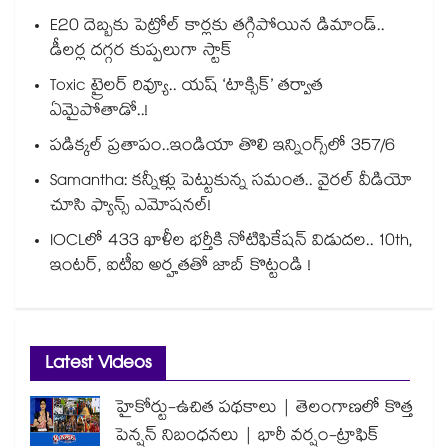
E20 దెబ్బకు పెట్రోల్ కార్లకు తగ్గిపోయిన డిమాండ్..
డీలర్ల దగ్గర కుప్పలుగా స్టాక్
Toxic ట్రైలర్ రివ్యూ.. యష్ ‘టాక్సిక్’ తర్వాత
ఏమైపోతాడో..!
పడిక్కల్‌‌ ప్రతాపం..ఇండియా తొలి ఇన్నింగ్స్‌‌లో 357/6
Samantha: కన్నీళ్లు పెట్టుకున్న సమంత.. వైరల్ వీడియో
చూసి ఫ్యాన్స్ ఎమోషనల్!
IOCLలో 433 ఖాళీల భర్తీకి నోటిఫికేషన్ విడుదల.. 10th,
ఇంటర్, ఐటీఐ అర్హతతో జాబ్ కొట్టండి !
Latest Videos
హైకోర్టు-ఉచిత పథకాలు | తెలంగాణలో కొత్త
పెన్షన్ నిబంధనలు | భారీ వర్షం-ట్రాఫిక్