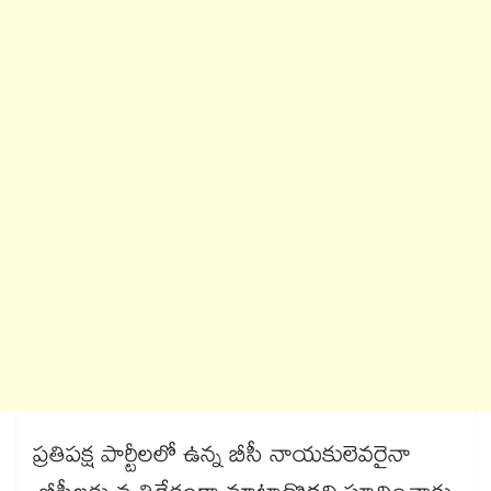
ప్రతిపక్ష పార్టీలలో ఉన్న బీసీ నాయకులెవరైనా