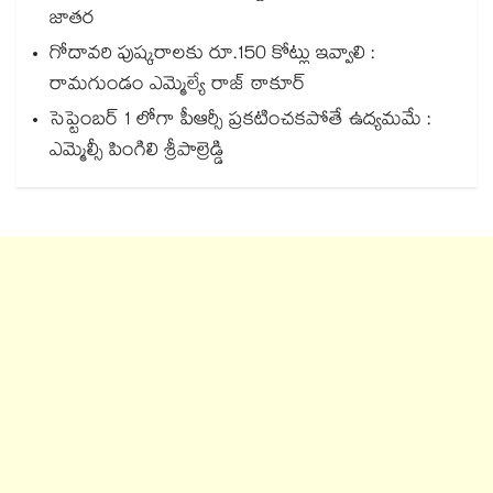
జాతర
గోదావరి పుష్కరాలకు రూ.150 కోట్లు ఇవ్వాలి :
రామగుండం ఎమ్మెల్యే రాజ్ ఠాకూర్
సెప్టెంబర్ 1 లోగా పీఆర్సీ ప్రకటించకపోతే ఉద్యమమే :
ఎమ్మెల్సీ పింగిలి శ్రీపాల్రెడ్డి