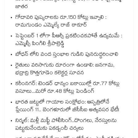
జాతర
గోదావరి పుష్కరాలకు రూ.150 కోట్లు ఇవ్వాలి :
రామగుండం ఎమ్మెల్యే రాజ్ ఠాకూర్
సెప్టెంబర్ 1 లోగా పీఆర్సీ ప్రకటించకపోతే ఉద్యమమే :
ఎమ్మెల్సీ పింగిలి శ్రీపాల్రెడ్డి
బోధన్ లోని వంద స్తంభాల గుడిని పునరుద్ధరించాలి
రైతులు వరిసాగుకు దూరంగా ఉండాలి: జనగామ,
భద్రాద్రి కొత్తగూడెం కలెక్టర్ల సూచన
కరీంనగర్: టెండర్ ధాన్యం బకాయిల్లో రూ.77 కోట్లు
వసూలు...మరో రూ.48 కోట్లు పెండింగ్
భారత జట్టులో గాయాల సంక్షోభం: ఆస్పత్రిలోనే
ప్లేయింగ్ 11.. బెంగళూరులో బీసీసీఐ అత్యవసర భేటీ!
నిర్మల్: మళ్లీ మఫ్టీ పోలీసింగ్..దొంగలు, నేరస్తులను
పట్టుకునేందుకు పకడ్బందీ చర్యలు