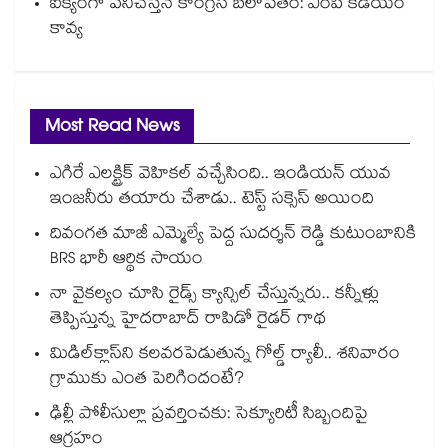
ఐక్యంగా పనిచేస్తేనే కాంగ్రెస్ బలోపేతం: ఎంపీ కడియం
కావ్య
Most Read News
ఎగిరే ఎలక్ట్రిక్ వెహికల్ వచ్చేసింది.. ఇండియన్ యువ
ఇంజనీరు తయారు చేశాడు.. టెస్ట్ సక్సెస్ అయింది
దివంగత మాజీ ఎమ్మెల్యే పెద్ద సుదర్శన్ రెడ్డి కుటుంబానికి
BRS భారీ ఆర్థిక సాయం
నా వైకల్యం చూసి రైడ్స్ క్యాన్సిల్ చేస్తున్నరు.. కన్నీళ్లు
తెప్పిస్తున్న హైదరాబాద్ రాపిడో రైడర్ గాథ
మిడిల్‌క్లాస్‌ని కలవరపెడుతున్న గోల్డ్ ర్యాలీ.. శనివారం
గ్రాముకు ఎంత పెరిగిందంటే?
ఢిల్లీ పోలీసుల్లా ప్రవర్తించకు: సెక్యూరిటీ సిబ్బందిపై
ఆగ్రహం