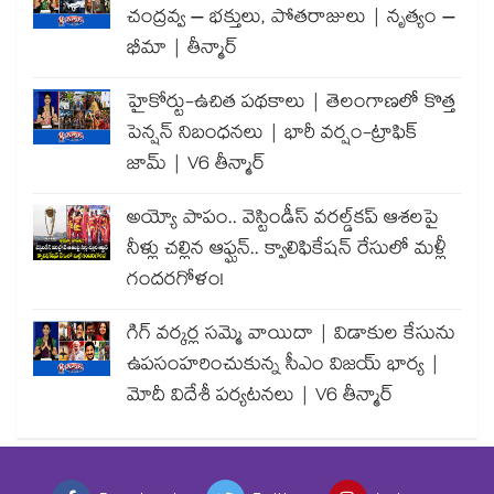
చంద్రవ్వ – భక్తులు, పోతరాజులు | నృత్యం –
భీమా | తీన్మార్
హైకోర్టు-ఉచిత పథకాలు | తెలంగాణలో కొత్త
పెన్షన్ నిబంధనలు | భారీ వర్షం-ట్రాఫిక్
జామ్ | V6 తీన్మార్
అయ్యో పాపం.. వెస్టిండీస్ వరల్డ్‌కప్ ఆశలపై
నీళ్లు చల్లిన ఆఫ్ఘన్.. క్వాలిఫికేషన్ రేసులో మళ్లీ
గందరగోళం!
గిగ్ వర్కర్ల సమ్మె వాయిదా | విడాకుల కేసును
ఉపసంహరించుకున్న సీఎం విజయ్ భార్య |
మోదీ విదేశీ పర్యటనలు | V6 తీన్మార్