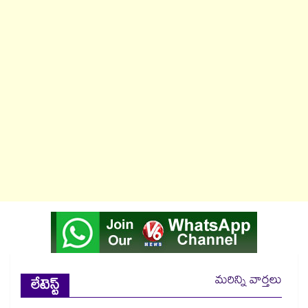
మరిన్ని వార్తలు
లేటెస్ట్