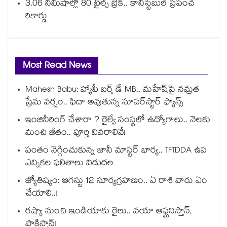
3.06 నిమిషాల్లో 80 టైల్స్‌‌‌‌‌‌‌‌ బ్రేక్.. కానిస్టేబుల్ ప్రపంచ
రికార్డు
Most Read News
Mahesh Babu: హ్యాపీ బర్త్ డే MB.. మహేష్‌పై నమ్రత
ప్రేమ వర్షం.. ఫిదా అవుతున్న సూపర్‌స్టార్ ఫ్యాన్స్
ఇంజినీరింగ్ చేశారా ? రైల్వే సంస్థలో ఉద్యోగాలు.. నెలకు
మంచి జీతం.. పూర్తి వివరాలివే!
పంతం నెగ్గించుకున్న జానీ మాస్టర్ భార్య.. TFTDDA ఉప
ఎన్నికల ఫలితాలు విడుదల
జ్యోతిష్యం: ఆగస్టు 12 సూర్యగ్రహణం.. ఏ రాశి వారు ఏం
చేయాలి..!
రష్యా నుంచి ఇండియాకు రైలు.. వయా ఆఫ్ఘనిస్తాన్,
పాకిస్తాన్!