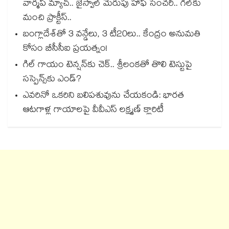
వార్మప్ మ్యాచ్.. జైస్వాల్‌‌ మెరుపు హాఫ్‌‌ సెంచరీ.. గిల్‌‌కు
మంచి ప్రాక్టీస్‌‌..
బంగ్లాదేశ్⁬తో 3 వన్డేలు, 3 టీ20లు.. కేంద్రం అనుమతి
కోసం బీసీసీఐ ప్రయత్నం!
గిల్ గాయం టెన్షన్‌కు చెక్.. శ్రీలంకతో తొలి టెస్టుపై
సస్పెన్స్‌కు ఎండ్?
ఎవరినో ఒకరిని బలిపశువును చేయకండి: భారత
ఆటగాళ్ల గాయాలపై వీవీఎస్ లక్ష్మణ్ క్లారిటీ