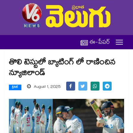
ఈ-పేపర్
తొలి టెస్టులో బ్యాటింగ్ లో రాణించిన
న్యూజిలాండ్‌‌‌‌‌‌‌‌
August 1, 2025
క్రికెట్