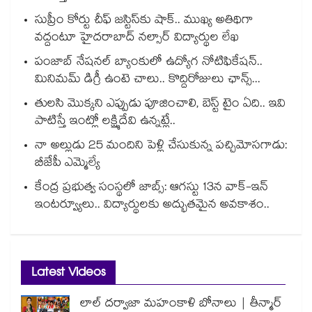
సుప్రీం కోర్టు చీఫ్ జస్టిస్⁭కు షాక్.. ముఖ్య అతిథిగా
వద్దంటూ హైదరాబాద్ నల్సార్ విద్యార్థుల లేఖ
పంజాబ్ నేషనల్ బ్యాంకులో ఉద్యోగ నోటిఫికేషన్..
మినిమమ్ డిగ్రీ ఉంటె చాలు.. కొద్దిరోజులు ఛాన్స్...
తులసి మొక్కని ఎప్పుడు పూజించాలి, బెస్ట్ టైం ఏది.. ఇవి
పాటిస్తే ఇంట్లో లక్ష్మిదేవి ఉన్నట్లే..
నా అల్లుడు 25 మందిని పెళ్లి చేసుకున్న పచ్చిమోసగాడు:
బీజేపీ ఎమ్మెల్యే
కేంద్ర ప్రభుత్వ సంస్థలో జాబ్స్: ఆగస్టు 13న వాక్-ఇన్
ఇంటర్వ్యూలు.. విద్యార్థులకు అద్భుతమైన అవకాశం..
Latest Videos
లాల్ దర్వాజా మహంకాళి బోనాలు | తీన్మార్