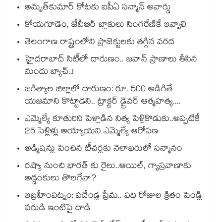
అమృత్‌‌‌‌‌‌‌‌కుమార్‌‌‌‌‌‌‌‌ కోటకు ఐపీఏ సన్మాన్‌‌‌‌‌‌‌‌ అవార్డు
కోయగూడెం, జేవీఆర్ బ్లాకులు సింగరేణికే ఇవ్వాలి
తెలంగాణ రాష్ట్రంలోని ప్రాజెక్టులకు తగ్గిన వరద
హైదరాబాద్ సిటీలో దారుణం.. జవాన్ ప్రాణాలు తీసిన
మందు బ్యాచ్..!
జగిత్యాల జిల్లాలో దారుణం: రూ. 500 అడిగితే
యజమాని కొట్టాడని.. ట్రాక్టర్ డ్రైవర్ ఆత్మహత్య....
ఎమ్మెల్యే కూతురిని పెళ్లాడిన నిత్య పెళ్లికొడుకు..అప్పటికే
25 పెళ్లిళ్లు అయ్యాయని ఎమ్మెల్యే ఆరోపణ
అడ్మిషన్లు పెంచిన టీచర్లకు నెలాఖరులో సన్మానం
రష్యా నుంచి భారత్ కు రైలు..ఆయిల్, గ్యాస్రవాణాకు
అడ్డంకులు తొలగేనా?
ఇబ్రహీంపట్నం: పదేండ్ల ప్రేమ.. పది రోజుల క్రితం పెండ్లి
వరుడి ఇంటిపై దాడి