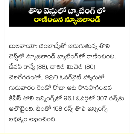
బులవాయో: జింబాబ్వేతో జరుగుతున్న తొలి
టెస్ట్‌‌‌‌‌‌‌‌లో న్యూజిలాండ్‌‌‌‌‌‌‌‌ బ్యాటింగ్‌‌‌‌‌‌‌‌లో రాణించింది.
డేవన్‌‌‌‌‌‌‌‌ కాన్వే (88), డారిల్‌‌‌‌‌‌‌‌ మిచెల్‌‌‌‌‌‌‌‌ (80)
చెలరేగడంతో.. 92/0 ఓవర్‌‌‌‌‌‌‌‌నైట్‌‌‌‌‌‌‌‌ స్కోరుతో
గురువారం రెండో రోజు ఆట కొనసాగించిన
కివీస్‌‌‌‌‌‌‌‌ తొలి ఇన్నింగ్స్‌‌‌‌‌‌‌‌లో 96.1 ఓవర్లలో 307 రన్స్‌‌‌‌‌‌‌‌కు
ఆలౌటైంది. దీంతో 158 రన్స్‌‌‌‌‌‌‌‌ తొలి ఇన్నింగ్స్‌‌‌‌‌‌‌‌
ఆధిక్యం లభించింది.