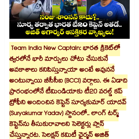
Team India New Captain: భారత క్రికెట్‌లో
త్వరలోనే భారీ మార్పులు చోటు చేసుకునే
అవకాశాలు కనిపిస్తున్నాయా అంటే అవుననే
అంటున్నాయి బీసీసీఐ (BCCI) వర్గాలు. ఈ ఏడాది
ప్రారంభంలోనే టీమిండియాకు టీ20 వరల్డ్ కప్
ట్రోఫీని అందించిన కెప్టెన్ సూర్యకుమార్ యాదవ్
(Suryakumar Yadav) స్థానంలో.. లాంగ్ టర్మ్
కెప్టెన్‌ను తీసుకురావాలని సెలెక్టర్లు ప్లాన్
చేస్తున్నారట. సెలక్షన్ కమిటీ ఛైర్మన్ అజిత్