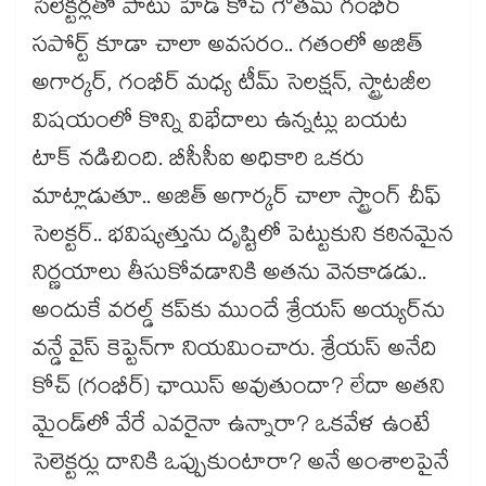
సెలెక్టర్లతో పాటు హెడ్ కోచ్ గౌతమ్ గంభీర్
సపోర్ట్ కూడా చాలా అవసరం.. గతంలో అజిత్
అగార్కర్, గంభీర్ మధ్య టీమ్ సెలక్షన్, స్ట్రాటజీల
విషయంలో కొన్ని విభేదాలు ఉన్నట్లు బయట
టాక్ నడిచింది. బీసీసీఐ అధికారి ఒకరు
మాట్లాడుతూ.. అజిత్ అగార్కర్ చాలా స్ట్రాంగ్ చీఫ్
సెలక్టర్.. భవిష్యత్తును దృష్టిలో పెట్టుకుని కఠినమైన
నిర్ణయాలు తీసుకోవడానికి అతను వెనకాడడు..
అందుకే వరల్డ్ కప్‌కు ముందే శ్రేయస్ అయ్యర్‌ను
వన్డే వైస్ కెప్టెన్‌గా నియమించారు. శ్రేయస్ అనేది
కోచ్ (గంభీర్) ఛాయిస్ అవుతుందా? లేదా అతని
మైండ్‌లో వేరే ఎవరైనా ఉన్నారా? ఒకవేళ ఉంటే
సెలెక్టర్లు దానికి ఒప్పుకుంటారా? అనే అంశాలపైనే