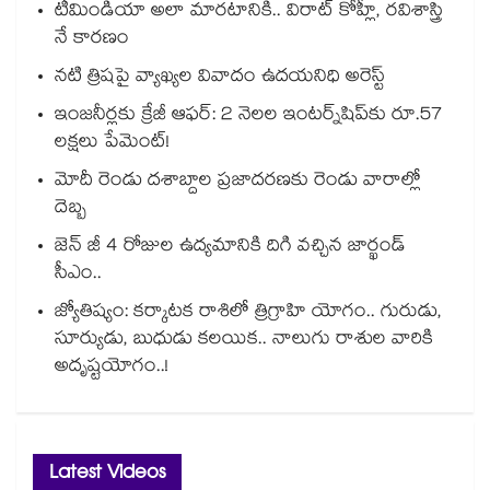
టీమిండియా అలా మారటానికి.. విరాట్ కోహ్లీ, రవిశాస్త్రి
నే కారణం
నటి త్రిషపై వ్యాఖ్యల వివాదం ఉదయనిధి అరెస్ట్
ఇంజనీర్లకు క్రేజీ ఆఫర్: 2 నెలల ఇంటర్న్‌షిప్‌కు రూ.57
లక్షలు పేమెంట్!
మోదీ రెండు దశాబ్దాల ప్రజాదరణకు రెండు వారాల్లో
దెబ్బ
జెన్ జీ 4 రోజుల ఉద్యమానికి దిగి వచ్చిన జార్ఖండ్
సీఎం..
జ్యోతిష్యం: కర్కాటక రాశిలో త్రిగ్రాహి యోగం.. గురుడు,
సూర్యుడు, బుధుడు కలయిక.. నాలుగు రాశుల వారికి
అదృష్టయోగం..!
Latest Videos