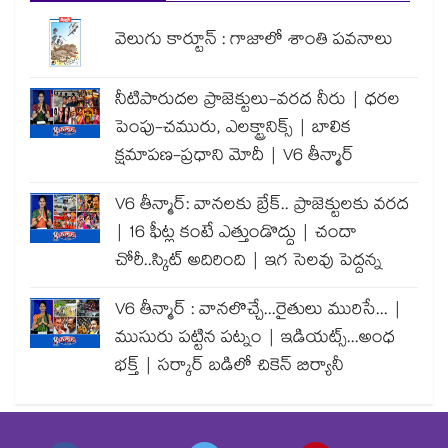
వెలుగు కార్టూన్ : గాజాలో శాంతి పవనాలు
నీటిపారుదల ప్రాజెక్టులు-వరద నీరు | ధరల
పెంపు-చమురు, ఎలక్ట్రానిక్స్ | బాలిక
క్షమాపణ-ప్రధాని మోదీ | V6 తీన్మార్
V6 తీన్మార్: వానలకు బ్రేక్.. ప్రాజెక్టులకు వరద
| 16 ఫీట్ల కంటే ఎత్తుండొద్దు | చందా
చోరీ..స్కిట్ అదిరింది | ఇగ సెలవు పెద్దన్న
V6 తీన్మార్ : వానలొచ్చే...రైతులు మురిసే... |
ముసురు పట్టిన పట్నం | ఇడియట్స్...అంధ
భక్త్ | సర్కార్ బడిలో చికెన్ బిర్యానీ