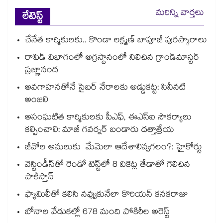
మరిన్ని వార్తలు
లేటెస్ట్
చేనేత కార్మికులకు.. కొండా లక్ష్మణ్ బాపూజీ పురస్కారాలు
రాపిడ్ విభాగంలో అగ్రస్థానంలో నిలిచిన గ్రాండ్‌మాస్టర్
ప్రజ్ఞానంద
అవగాహనతోనే సైబర్ నేరాలకు అడ్డుకట్ట: సినీనటి
అంజలి
అసంఘటిత కార్మికులకు పీఎఫ్, ఈఎస్ఐ సౌకర్యాలు
కల్పించాలి: మాజీ గవర్నర్ బండారు దత్తాత్రేయ
జీవోల అమలుకు మేమెలా ఆదేశాలివ్వగలం?: హైకోర్టు
వెస్టిండీస్‌తో రెండో టెస్ట్‌లో 8 వికెట్ల తేడాతో గెలిచిన
పాకిస్తాన్
ఫ్యామిలీతో కలిసి నవ్వుకునేలా కొరియన్ కనకరాజు
బోనాల వేడుకల్లో 678 మంది పోకిరీల అరెస్ట్