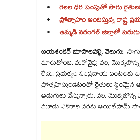
గెలల ధర పెంపుతో సాగు రైత
ప్రోత్సాహం అందిస్తున్న రాష్ట్ర ప్ర
ఉమ్మడి వరంగల్​ జిల్లాలో పెరుగుతు
జయశంకర్ భూపాలపల్లి, వెలుగు:
సాగు
మారుతోంది. మరోవైపు వరి, మొక్కజొన్
లేదు. ప్రభుత్వం సంప్రదాయ పంటలకు 
ప్రోత్సహిస్తుండటంతో రైతులు స్థిరమైన 
అడుగులు వేస్తున్నారు. వరి, మొక్కజ
మూడు ఎకరాల వరకు ఆయిల్‌‌‌‌‌‌‌‌పామ్ స