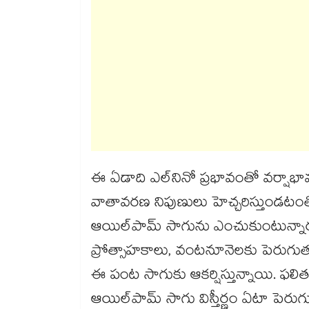
ఈ ఏడాది ఎల్‌‌‌‌‌‌‌‌నినో ప్రభావంతో వర్
వాతావరణ నిపుణులు హెచ్చరిస్తుండటంత
ఆయిల్‌‌‌‌‌‌‌‌పామ్ సాగును ఎంచుకుంటున్న
ప్రోత్సాహకాలు, వంటనూనెలకు పెరుగు
ఈ పంట సాగుకు ఆకర్షిస్తున్నాయి. ఫలితం
ఆయిల్‌‌‌‌‌‌‌‌పామ్ సాగు విస్తీర్ణం ఏటా