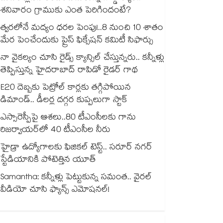
శనివారం గ్రాముకు ఎంత పెరిగిందంటే?
త్వరలోనే మద్యం ధ‌‌ర‌‌ల పెంపు!..8 నుంచి 10 శాతం
మేర పెంచేందుకు ప్రైస్ ఫిక్సేష‌‌న్ క‌‌మిటీ సిఫార్సు
నా వైకల్యం చూసి రైడ్స్ క్యాన్సిల్ చేస్తున్నరు.. కన్నీళ్లు
తెప్పిస్తున్న హైదరాబాద్ రాపిడో రైడర్ గాథ
E20 దెబ్బకు పెట్రోల్ కార్లకు తగ్గిపోయిన
డిమాండ్.. డీలర్ల దగ్గర కుప్పలుగా స్టాక్
ఎస్సారెస్పీపై ఆశలు..80 టీఎంసీలకు గాను
రిజర్వాయర్‌‌‌‌‌‌‌‌‌‌‌‌‌‌‌‌లో 40 టీఎంసీల నీరు
హైడ్రా ఉద్యోగాలకు ఫిజికల్ టెస్ట్.. సరూర్ నగర్
స్టేడియానికి పోటెత్తిన యూత్
Samantha: కన్నీళ్లు పెట్టుకున్న సమంత.. వైరల్
వీడియో చూసి ఫ్యాన్స్ ఎమోషనల్!