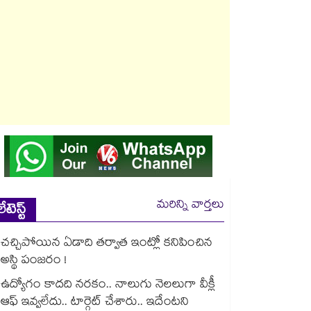
మరిన్ని వార్తలు
లేటెస్ట్
చచ్చిపోయిన ఏడాది తర్వాత ఇంట్లో కనిపించిన
అస్థి పంజరం !
ఉద్యోగం కాదది నరకం.. నాలుగు నెలలుగా వీక్లీ
ఆఫ్ ఇవ్వలేదు.. టార్గెట్ చేశారు.. ఇదేంటని