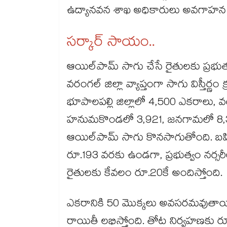
ఉద్యానవన శాఖ అధికారులు అవగాహన కల్ప
సర్కార్ సాయం..
ఆయిల్‌‌‌‌‌‌‌‌పామ్ సాగు చేసే రైతులకు ప్ర
వరంగల్ జిల్లా వ్యాప్తంగా సాగు విస్తీర
భూపాలపల్లి జిల్లాలో 4,500 ఎకరాలు, 
హనుమకొండలో 3,921, జనగామలో 8,33
ఆయిల్‌‌‌‌‌‌‌‌పామ్ సాగు కొనసాగుతోంది. బహ
రూ.193 వరకు ఉండగా, ప్రభుత్వం నర్సర
రైతులకు కేవలం రూ.20కే అందిస్తోంది.
ఎకరానికి 50 మొక్కలు అవసరమవుతాయ
రాయితీ లభిస్తోంది. తోట నిర్వహణకు