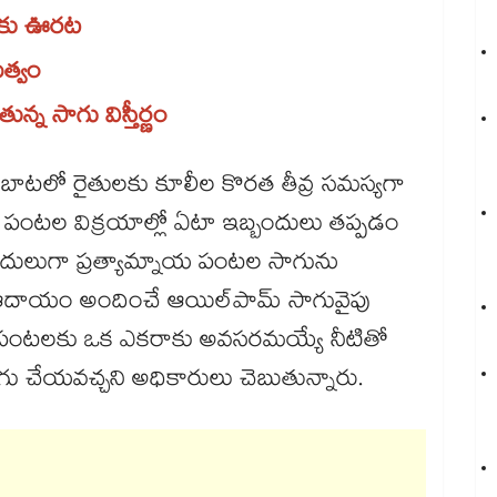
ులకు ఊరట
భుత్వం
న్న సాగు విస్తీర్ణం
బాటలో రైతులకు కూలీల కొరత తీవ్ర సమస్యగా
న పంటల విక్రయాల్లో ఏటా ఇబ్బందులు తప్పడం
బదులుగా ప్రత్యామ్నాయ పంటల సాగును
ఆదాయం అందించే ఆయిల్‌‌‌‌‌‌‌‌పామ్ సాగువైపు
ొన్న పంటలకు ఒక ఎకరాకు అవసరమయ్యే నీటితో
ాగు చేయవచ్చని అధికారులు చెబుతున్నారు.