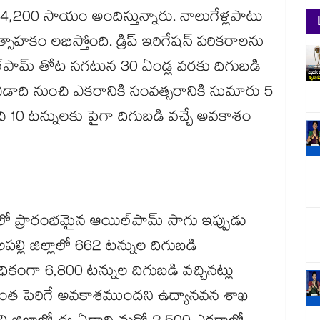
.4,200 సాయం అందిస్తున్నారు. నాలుగేళ్లపాటు
సాహకం లభిస్తోంది. డ్రిప్ ఇరిగేషన్ పరికరాలను
‌‌‌‌‌‌‌పామ్ తోట సగటున 30 ఏండ్ల వరకు దిగుబడి
 ఏడాది నుంచి ఎకరానికి సంవత్సరానికి సుమారు 5
ి 10 టన్నులకు పైగా దిగుబడి వచ్చే అవకాశం
 ప్రారంభమైన ఆయిల్‌‌‌‌‌‌‌‌పామ్ సాగు ఇప్పుడు
లి జిల్లాలో 662 టన్నుల దిగుబడి
ంగా 6,800 టన్నుల దిగుబడి వచ్చినట్లు
రింత పెరిగే అవకాశముందని ఉద్యానవన శాఖ