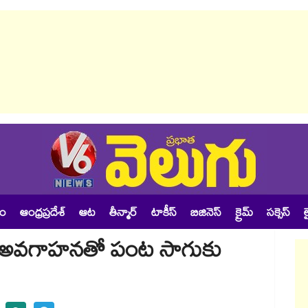
శం
ఆంధ్రప్రదేశ్
ఆట
తీన్మార్
టాకీస్
బిజినెస్
క్రైమ్
సక్సెస్
ల
గు..అవగాహనతో పంట సాగుకు