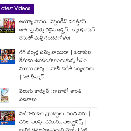
Latest Videos
అయ్యో పాపం.. వెస్టిండీస్ వరల్డ్‌కప్
ఆశలపై నీళ్లు చల్లిన ఆఫ్ఘన్.. క్వాలిఫికేషన్
రేసులో మళ్లీ గందరగోళం!
గిగ్ వర్కర్ల సమ్మె వాయిదా | విడాకుల
కేసును ఉపసంహరించుకున్న సీఎం
విజయ్ భార్య | మోదీ విదేశీ పర్యటనలు
| V6 తీన్మార్
వెలుగు కార్టూన్ : గాజాలో శాంతి
పవనాలు
నీటిపారుదల ప్రాజెక్టులు-వరద నీరు |
ధరల పెంపు-చమురు, ఎలక్ట్రానిక్స్ |
బాలిక క్షమాపణ-ప్రధాని మోదీ | V6