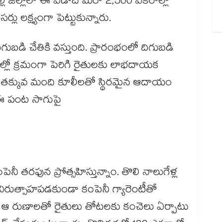
్లి జిల్లాలో ఈ ఏడాది మరో 2,500 ఎకరాల్లో
సర్లు లక్ష్యంగా పెట్టుకున్నారు.
ే దిగుబడి చేతికి వస్తుంది. ప్రారంభంలో దిగుబడి
రాల్లో క్రమంగా పెరిగి రైతులకు లాభదాయక
ి, తక్కువ మంది కూలీలతో స్థిరమైన ఆదాయం
ఈ పంట సాగుపై
కంపెనీ తరఫున ప్రోత్సహిస్తున్నాం. తొలి నాలుగేళ్ల
ిరుత్సాహపడకుండా కంపెనీ గ్యారెంటీతో
ాం. ఆ రుణాలతో రైతులు తోటలకు కంచెలు ఏర్పాటు