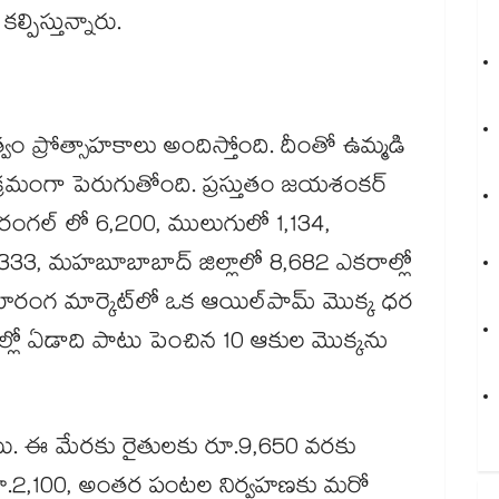
ిస్తున్నారు.
భుత్వం ప్రోత్సాహకాలు అందిస్తోంది. దీంతో ఉమ్మడి
్ణం క్రమంగా పెరుగుతోంది. ప్రస్తుతం జయశంకర్
వరంగల్ లో 6,200, ములుగులో 1,134,
3, మహబూబాబాద్ జిల్లాలో 8,682 ఎకరాల్లో
ిరంగ మార్కెట్​లో ఒక ఆయిల్‌‌‌‌‌‌‌‌పామ్ మొక్క ధర
ీల్లో ఏడాది పాటు పెంచిన 10 ఆకుల మొక్కను
ి. ఈ మేరకు రైతులకు రూ.9,650 వరకు
 రూ.2,100, అంతర పంటల నిర్వహణకు మరో