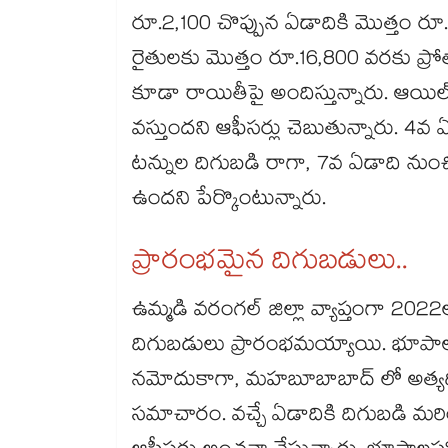
రూ.2,100 చొప్పున ఏడాదికి మొత్తం రూ
రైతులకు మొత్తం రూ.16,800 వరకు ప్రోత్
కూడా రాయితీపై అందిస్తున్నారు. ఆయిల్‌
వస్తుందని ఆఫీసర్లు చెబుతున్నారు. 4వ
టన్నుల దిగుబడి రాగా, 7వ ఏడాది నుంచ
ఉందని పేర్కొంటున్నారు.
ప్రారంభమైన దిగుబడులు..
ఉమ్మడి వరంగల్ జిల్లా వ్యాప్తంగా 2022లో
దిగుబడులు ప్రారంభమయ్యాయి. భూపాలపల్
నమోదుకాగా, మహబూబాబాద్ లో అత్యధిక
సమాచారం. వచ్చే ఏడాదికి దిగుబడి మ