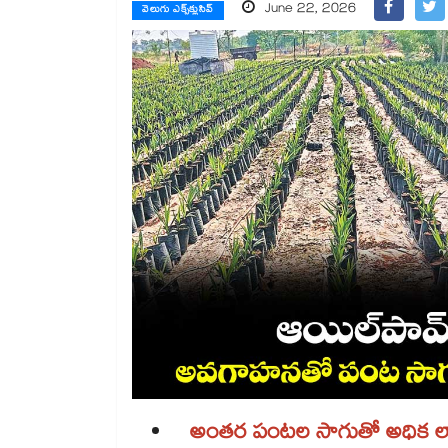
June 22, 2026
వెలుగు ఎక్స్‌క్లుసివ్
అంతర పంటల సాగుతో అధిక ల