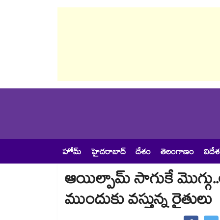
హోమ్
హైదరాబాద్
దేశం
తెలంగాణం
విదే
ఆయిల్పామ్ సాగుకే మొగ్
ముందుకు వస్తున్న రైతులు