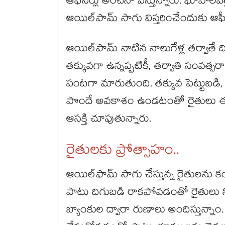
ఆఫీసర్లు అంచనా వేస్తున్నారు. భూపాలపల
ఆయిల్‌‌‌‌‌‌‌‌పామ్ సాగు విస్తరించేందుకు ఆఫీ
ఆయిల్‌‌‌‌‌‌‌‌పామ్ నాటిన నాలుగేళ్ల తర్వాత
తక్కువగా ఉన్నప్పటికీ, తర్వాతి సంవత్స
పంటగా మారుతుంది. తక్కువ పెట్టుబడ
పొందే అవకాశం ఉండటంతో రైతులు 
ఆసక్తి చూపుతున్నారు.
రైతులకు ప్రోత్సాహం..
ఆయిల్‌‌‌‌‌‌‌‌ఫామ్ సాగు చేస్తున్న రైతులను 
పాటు దిగుబడి రాకపోవడంతో రైతులు న
బ్యాంకుల ద్వారా రుణాలు అందిస్తున్న