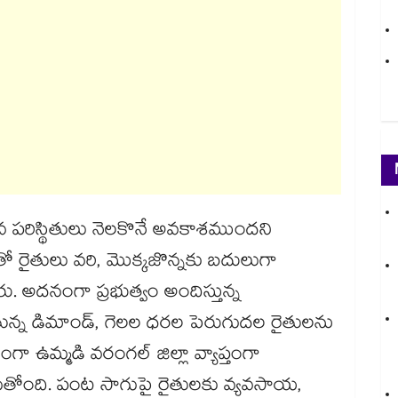
షాభావ పరిస్థితులు నెలకొనే అవకాశముందని
ో రైతులు వరి, మొక్కజొన్నకు బదులుగా
ారు. అదనంగా ప్రభుత్వం అందిస్తున్న
తున్న డిమాండ్, గెలల ధరల పెరుగుదల రైతులను
గా ఉమ్మడి వరంగల్ జిల్లా వ్యాప్తంగా
 పెరుగుతోంది. పంట సాగుపై రైతులకు వ్యవసాయ,