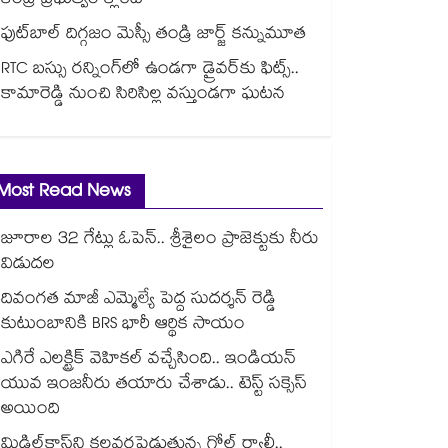
కేంద్ర ప్రభుత్వం క్లారిటీ
ఫుట్‎బాల్ దిగ్గజం మెస్సీ తండ్రి జార్జ్ కన్నుమూత
RTC బస్సు రన్నింగ్⁫లో ఉండగా డ్రైవర్‌కు ఫిట్స్..
కామారెడ్డి నుంచి సిరిసిల్ల వస్తుండగా ఘటన
Most Read News
జూరాల 32 గేట్లు ఓపెన్.. శ్రీశైలం ప్రాజెక్టుకు నీరు
విడుదల
దివంగత మాజీ ఎమ్మెల్యే పెద్ద సుదర్శన్ రెడ్డి
కుటుంబానికి BRS భారీ ఆర్థిక సాయం
ఎగిరే ఎలక్ట్రిక్ వెహికల్ వచ్చేసింది.. ఇండియన్
యువ ఇంజనీరు తయారు చేశాడు.. టెస్ట్ సక్సెస్
అయింది
మిడిల్‌క్లాస్‌ని కలవరపెడుతున్న గోల్డ్ ర్యాలీ..