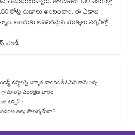
 చేసుకుంటున్నారు. తొలిదశలో 100 ఎకరాల్లో
2.50 కోట్ల రుణాలు అందించాం. ఈ ఏడాది
కున్నాం. అందుకు అవసరమైన మొక్కలు నర్సరీల్లో
టీస్ ఎండీ
డస్ట్రీ కష్టాలపై నిర్మాత నాగవంశీ ఓపెన్ కామెంట్స్
.. గ్రామాలపై సంరక్షణ భారం
ింత టెన్షన్?
సవరణ బిల్లు సౌలభ్యమేనా?