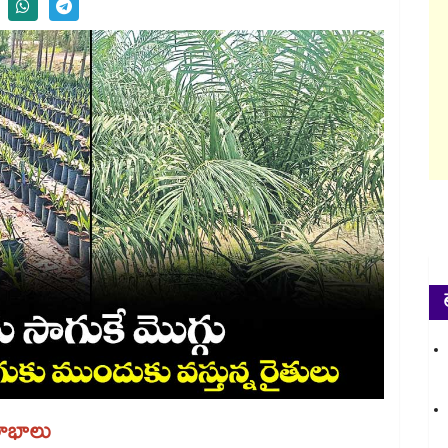
ాభాలు