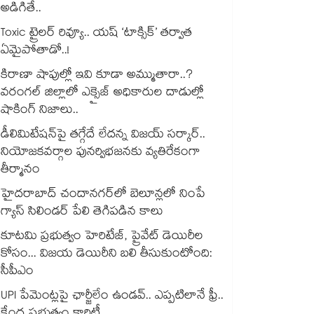
అడిగితే..
Toxic ట్రైలర్ రివ్యూ.. యష్ ‘టాక్సిక్’ తర్వాత
ఏమైపోతాడో..!
కిరాణా షాపుల్లో ఇవి కూడా అమ్ముతారా..?
వరంగల్ జిల్లాలో ఎక్సైజ్ అధికారుల దాడుల్లో
షాకింగ్ నిజాలు..
డీలిమిటేషన్‎పై తగ్గేదే లేదన్న విజయ్ సర్కార్..
నియోజకవర్గాల పునర్విభజనకు వ్యతిరేకంగా
తీర్మానం
హైదరాబాద్⁪ చందానగర్⁫లో బెలూన్లలో నింపే
గ్యాస్ సిలిండర్ పేలి తెగిపడిన కాలు
కూటమి ప్రభుత్వం హెరిటేజ్, ప్రైవేట్ డెయిరీల
కోసం... విజయ డెయిరీని బలి తీసుకుంటోంది:
సీపీఎం
UPI పేమెంట్లపై ఛార్జీలేం ఉండవ్.. ఎప్పటిలానే ఫ్రీ..