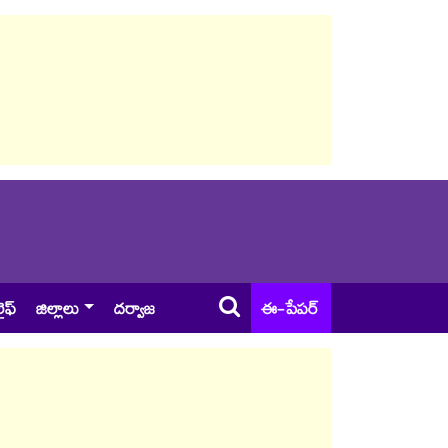
ైఫ్
జిల్లాలు
దర్వాజ
ఈ-పేపర్