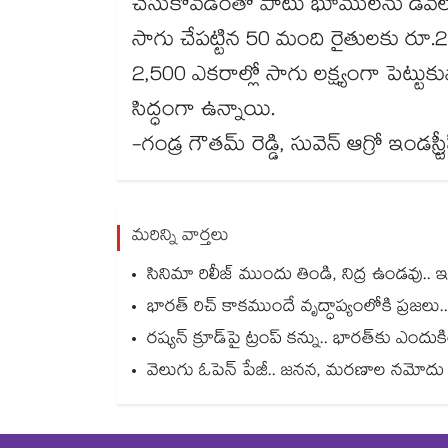
చేసుకోవడంతో పాటు భూములను డెవలప్​
సాగు చేపట్టిన 50 మంది రైతులకు రూ.
2,500 ఎకరాల్లో సాగు లక్ష్యంగా పెట్టు
సిద్ధంగా ఉన్నాయి.
-గండ్ర గౌతమ్ రెడ్డి, సువెన్ ఆగ్రో ఇండస్ర్
మరిన్ని వార్తలు
సినిమా రిలీజ్ ముందు తిండి, నిద్ర ఉండవు.. ఇం
భారత్ రిచ్ కాకముందే వృద్ధాప్యంలోకి ప్రజలు
రష్యన్ క్రూడ్‌పై ట్రంప్ కన్ను.. భారత్‌కు ఎందుక
వెలుగు ఓపెన్ పేజీ.. జనన, మరణాల నమోదు 