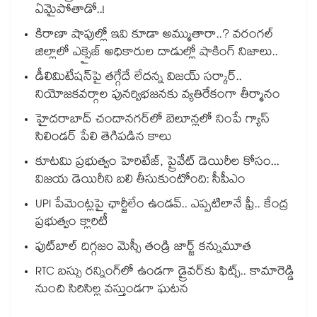
ఏమైపోతాడో..!
కిరాణా షాపుల్లో ఇవి కూడా అమ్ముతారా..? వరంగల్
జిల్లాలో ఎక్సైజ్ అధికారుల దాడుల్లో షాకింగ్ నిజాలు..
డీలిమిటేషన్‎పై తగ్గేదే లేదన్న విజయ్ సర్కార్..
నియోజకవర్గాల పునర్విభజనకు వ్యతిరేకంగా తీర్మానం
హైదరాబాద్⁪ చందానగర్⁫లో బెలూన్లలో నింపే గ్యాస్
సిలిండర్ పేలి తెగిపడిన కాలు
కూటమి ప్రభుత్వం హెరిటేజ్, ప్రైవేట్ డెయిరీల కోసం...
విజయ డెయిరీని బలి తీసుకుంటోంది: సీపీఎం
UPI పేమెంట్లపై ఛార్జీలేం ఉండవ్.. ఎప్పటిలానే ఫ్రీ.. కేంద్ర
ప్రభుత్వం క్లారిటీ
ఫుట్‎బాల్ దిగ్గజం మెస్సీ తండ్రి జార్జ్ కన్నుమూత
RTC బస్సు రన్నింగ్⁫లో ఉండగా డ్రైవర్‌కు ఫిట్స్.. కామారెడ్డి
నుంచి సిరిసిల్ల వస్తుండగా ఘటన