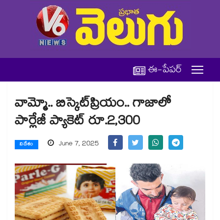
ఈ-పేపర్
వామ్మో.. బిస్కెట్​ప్రియం.. గాజాలో
పార్లేజీ ప్యాకెట్‌ రూ.2,300
June 7, 2025
విదేశం