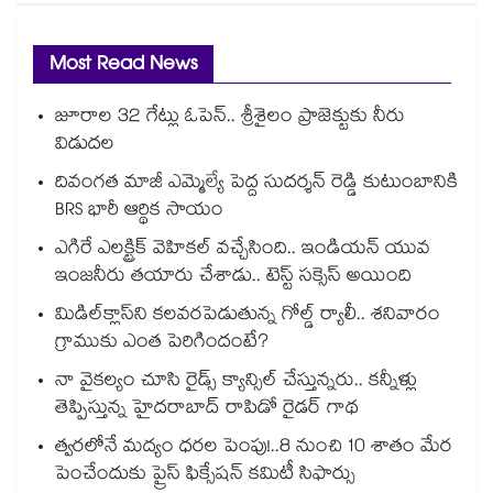
Most Read News
జూరాల 32 గేట్లు ఓపెన్.. శ్రీశైలం ప్రాజెక్టుకు నీరు
విడుదల
దివంగత మాజీ ఎమ్మెల్యే పెద్ద సుదర్శన్ రెడ్డి కుటుంబానికి
BRS భారీ ఆర్థిక సాయం
ఎగిరే ఎలక్ట్రిక్ వెహికల్ వచ్చేసింది.. ఇండియన్ యువ
ఇంజనీరు తయారు చేశాడు.. టెస్ట్ సక్సెస్ అయింది
మిడిల్‌క్లాస్‌ని కలవరపెడుతున్న గోల్డ్ ర్యాలీ.. శనివారం
గ్రాముకు ఎంత పెరిగిందంటే?
నా వైకల్యం చూసి రైడ్స్ క్యాన్సిల్ చేస్తున్నరు.. కన్నీళ్లు
తెప్పిస్తున్న హైదరాబాద్ రాపిడో రైడర్ గాథ
త్వరలోనే మద్యం ధ‌‌ర‌‌ల పెంపు!..8 నుంచి 10 శాతం మేర
పెంచేందుకు ప్రైస్ ఫిక్సేష‌‌న్ క‌‌మిటీ సిఫార్సు