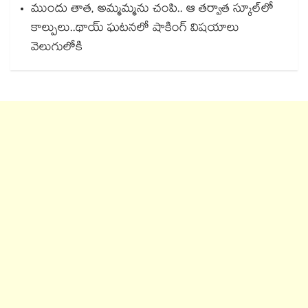
ముందు తాత, అమ్మమ్మను చంపి.. ఆ తర్వాత స్కూల్‌లో
కాల్పులు..థాయ్ ఘటనలో షాకింగ్ విషయాలు
వెలుగులోకి