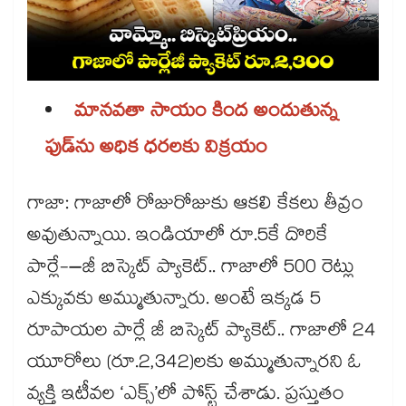
మానవతా సాయం కింద అందుతున్న
ఫుడ్‌ను అధిక ధరలకు విక్రయం
గాజా: గాజాలో రోజురోజుకు ఆకలి కేకలు తీవ్రం
అవుతున్నాయి. ఇండియాలో రూ.5కే దొరికే
పార్లే-–జీ బిస్కెట్‌ ప్యాకెట్‌.. గాజాలో 500 రెట్లు
ఎక్కువకు అమ్ముతున్నారు. అంటే ఇక్కడ 5
రూపాయల పార్లే జీ బిస్కెట్‌ ప్యాకెట్‌.. గాజాలో 24
యూరోలు (రూ.2,342)లకు అమ్ముతున్నారని ఓ
వ్యక్తి ఇటీవల ‘ఎక్స్‌’లో పోస్ట్‌ చేశాడు. ప్రస్తుతం