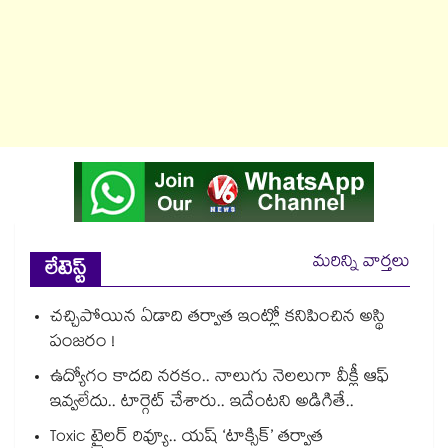
మరిన్ని వార్తలు
లేటెస్ట్
చచ్చిపోయిన ఏడాది తర్వాత ఇంట్లో కనిపించిన అస్థి
పంజరం !
ఉద్యోగం కాదది నరకం.. నాలుగు నెలలుగా వీక్లీ ఆఫ్
ఇవ్వలేదు.. టార్గెట్ చేశారు.. ఇదేంటని అడిగితే..
Toxic ట్రైలర్ రివ్యూ.. యష్ ‘టాక్సిక్’ తర్వాత