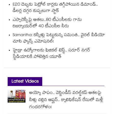
E20 దెబ్బకు పెట్రోల్ కార్లకు తగ్గిపోయిన డిమాండ్..
డీలర్ల దగ్గర కుప్పలుగా స్టాక్
ఎస్సారెస్పీపై ఆశలు..80 టీఎంసీలకు గాను
రిజర్వాయర్‌‌‌‌‌‌‌‌‌‌‌‌‌‌‌‌లో 40 టీఎంసీల నీరు
Samantha: కన్నీళ్లు పెట్టుకున్న సమంత.. వైరల్ వీడియో
చూసి ఫ్యాన్స్ ఎమోషనల్!
హైడ్రా ఉద్యోగాలకు ఫిజికల్ టెస్ట్.. సరూర్ నగర్
స్టేడియానికి పోటెత్తిన యూత్
Latest Videos
అయ్యో పాపం.. వెస్టిండీస్ వరల్డ్‌కప్ ఆశలపై
నీళ్లు చల్లిన ఆఫ్ఘన్.. క్వాలిఫికేషన్ రేసులో మళ్లీ
గందరగోళం!