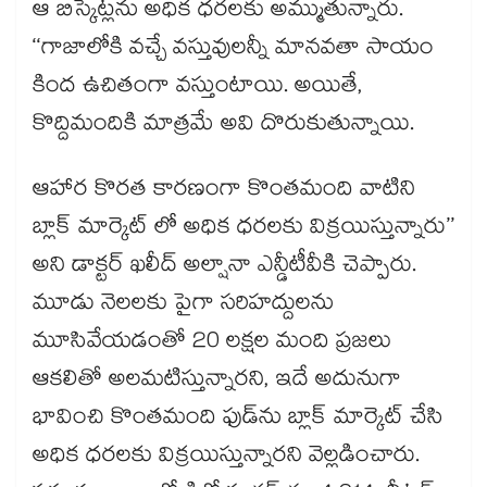
ఆ బిస్కెట్లను అధిక ధరలకు అమ్ముతున్నారు.
‘‘గాజాలోకి వచ్చే వస్తువులన్నీ మానవతా సాయం
కింద ఉచితంగా వస్తుంటాయి. అయితే,
కొద్దిమందికి మాత్రమే అవి దొరుకుతున్నాయి.
ఆహార కొరత కారణంగా కొంతమంది వాటిని
బ్లాక్ మార్కెట్‌ లో అధిక ధరలకు విక్రయిస్తున్నారు’’
అని డాక్టర్‌‌ ఖలీద్‌ అల్షానా ఎన్డీటీవీకి చెప్పారు.
మూడు నెలలకు పైగా సరిహద్దులను
మూసివేయడంతో 20 లక్షల మంది ప్రజలు
ఆకలితో అలమటిస్తున్నారని, ఇదే అదునుగా
భావించి కొంతమంది ఫుడ్‌ను బ్లాక్‌ మార్కెట్‌ చేసి
అధిక ధరలకు విక్రయిస్తున్నారని వెల్లడించారు.