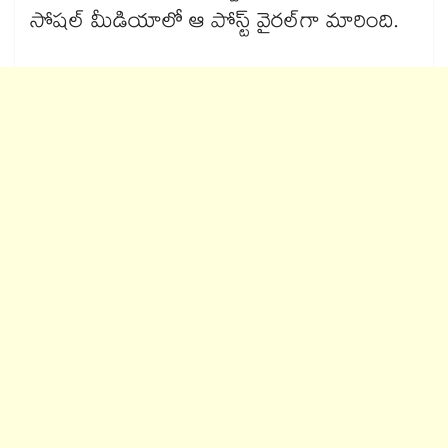
సోషల్‌ మీడియాలో ఆ పోస్ట్‌ వైరల్‌గా మారింది.