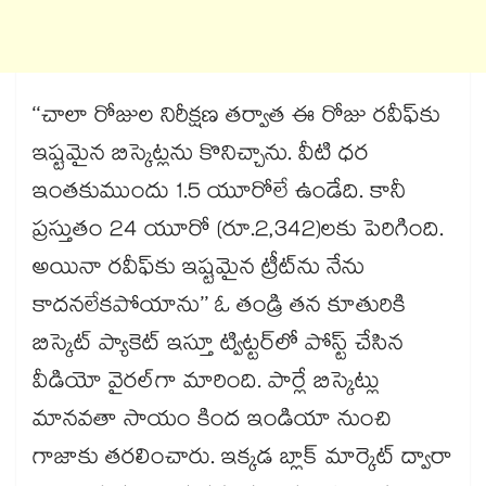
‘‘చాలా రోజుల నిరీక్షణ తర్వాత ఈ రోజు రవీఫ్‌కు
ఇష్టమైన బిస్కెట్లను కొనిచ్చాను. వీటి ధర
ఇంతకుముందు 1.5 యూరోలే ఉండేది. కానీ
ప్రస్తుతం 24 యూరో (రూ.2,342)లకు పెరిగింది.
అయినా రవీఫ్‌కు ఇష్టమైన ట్రీట్‌ను నేను
కాదనలేకపోయాను’’ ఓ తండ్రి తన కూతురికి
బిస్కెట్‌ ప్యాకెట్‌ ఇస్తూ ట్విట్టర్‌‌లో పోస్ట్‌ చేసిన
వీడియో వైరల్‌గా మారింది. పార్లే బిస్కెట్లు
మానవతా సాయం కింద ఇండియా నుంచి
గాజాకు తరలించారు. ఇక్కడ బ్లాక్‌ మార్కెట్‌ ద్వారా