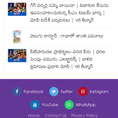
గిగ్ వర్కర్ల సమ్మె వాయిదా | విడాకుల కేసును
ఉపసంహరించుకున్న సీఎం విజయ్ భార్య |
మోదీ విదేశీ పర్యటనలు | V6 తీన్మార్
వెలుగు కార్టూన్ : గాజాలో శాంతి పవనాలు
నీటిపారుదల ప్రాజెక్టులు-వరద నీరు | ధరల
పెంపు-చమురు, ఎలక్ట్రానిక్స్ | బాలిక
క్షమాపణ-ప్రధాని మోదీ | V6 తీన్మార్
Facebook
Twitter
Instagram
YouTube
WhatsApp
Home
Contact Us
Privacy Policy