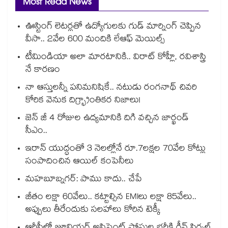
Most Read News
ఊస్టింగ్ లెటర్లతో ఉద్యోగులకు గుడ్ మార్నింగ్ చెప్పిన
వీసా.. 2వేల 600 మందికి లేఆఫ్ మెయిల్స్
టీమిండియా అలా మారటానికి.. విరాట్ కోహ్లీ, రవిశాస్త్రి
నే కారణం
నా ఆస్తులన్నీ పనిమనిషికే.. నటుడు రంగనాథ్ చివరి
కోరిక వెనుక దిగ్భ్రాంతికర నిజాలు!
జెన్ జీ 4 రోజుల ఉద్యమానికి దిగి వచ్చిన జార్ఖండ్
సీఎం..
ఇరాన్ యుద్ధంతో 3 నెలల్లోనే రూ.7లక్షల 70వేల కోట్లు
సంపాదించిన ఆయిల్ కంపెనీలు
మహబూబ్నగర్: పాము కాదు.. చేపే
జీతం లక్షా 60వేలు.. కట్టాల్సిన EMIలు లక్షా 85వేలు..
అప్పులు తీరేందుకు సలహాలు కోరిన టెక్కీ