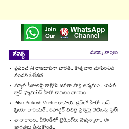
మరిన్ని వార్తలు
లేటెస్ట్
ప్రపంచ AI రాజధానిగా భారత్.. కొత్త దారి చూపించిన
నందన్ నీలేకణి
స్కూల్ ఫీజులపై కాక్రోచ్ జనతా పార్టీ ఉద్యమం : మిడిల్
క్లాస్ ఫ్యామిలీస్ హీరో కావటం ఖాయం..!
Priya Prakash Varrier: కాషాయ డ్రెస్⁭లో హీరోయిన్
ప్రియా వారియర్.. రిపోర్టర్ విచిత్ర ప్రశ్నపై నెటిజన్లు ఫైర్!
వానాకాలం.. వీకెండ్‏లో ట్రెక్కింగ్‎కు వెళ్తున్నారా.. ఈ
జాగ్రత్తలు తీసుకోండి..