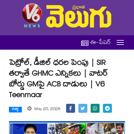
ఈ-పేపర్
పెట్రోల్, డీజిల్ ధరల పెంపు | SIR
తర్వాతే GHMC ఎన్నికలు | వాటర్
బోర్డు GMపై ACB దాడులు | V6
Teenmaar
May 20, 2026
లేటెస్ట్