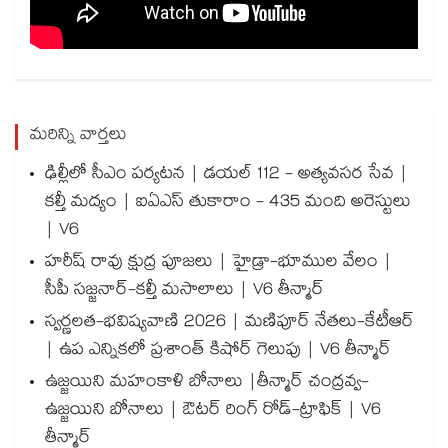
మరిన్ని వార్తలు
ఢిల్లీలో సీఎం పర్యటన | డయల్ 112 - అత్యవసర సేవ |
కల్తీ మద్యం | ఐఏఎస్ తుకారాం - 435 మంది అరెస్టులు
| V6
హరీష్ రావు క్షుద్ర పూజలు | హైడ్రా-భూముల వేలం |
సీపీ సజ్జనార్-కల్తీ మసాలాలు | V6 తీన్మార్
స్వర్ణలత-భవిష్యవాణి 2026 | మణిపూర్ నేతలు-కేటీఆర్
| ఉప ఎన్నికలో ప్రశాంత్ కిషోర్ గెలుపు | V6 తీన్మార్
ఉజ్జయిని మహంకాళి బోనాలు |తీన్మార్ చంద్రవ్వ-
ఉజ్జయిని బోనాలు | ఔటర్ రింగ్ రోడ్-ట్రాఫిక్ | V6
తీన్మార్