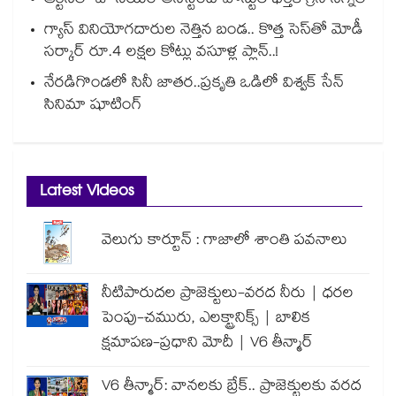
ఆర్టీసీలో జూనియర్ అసిస్టెంట్‌‌ పోస్టుల భర్తీకి గ్రీన్‌‌ సిగ్నల్
గ్యాస్ వినియోగదారుల నెత్తిన బండ.. కొత్త సెస్‌తో మోడీ
సర్కార్ రూ.4 లక్షల కోట్లు వసూళ్ల ప్లాన్..!
నేరడిగొండలో సినీ జాతర..ప్రకృతి ఒడిలో విశ్వక్ సేన్
సినిమా షూటింగ్
Latest Videos
వెలుగు కార్టూన్ : గాజాలో శాంతి పవనాలు
నీటిపారుదల ప్రాజెక్టులు-వరద నీరు | ధరల
పెంపు-చమురు, ఎలక్ట్రానిక్స్ | బాలిక
క్షమాపణ-ప్రధాని మోదీ | V6 తీన్మార్
V6 తీన్మార్: వానలకు బ్రేక్.. ప్రాజెక్టులకు వరద