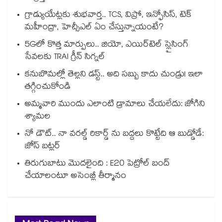
గ్రాడ్యుయేట్లకు శుభవార్త.. TCS, విప్రో, ఇన్ఫోసిస్, టెక్
మహీంద్రా, హెచ్సీఎల్ ఏం చేస్తున్నాయంటే?
5Gలో కొత్త మార్పులు.. జియో, ఎయిర్‌టెల్ స్లైసింగ్
సేవలకు TRAI గ్రీన్ సిగ్నల్
కనుబొమల్లో తెల్లని డస్ట్.. అది సబ్బు కాదు చుండ్రు! ఇలా
తగ్గించుకోండి
అమ్మవారి ముందు ఎలాంటి డ్రామాలు చేయలేదు: జోగిని
శ్యామల
నో డౌట్.. నా వరల్డ్ రికార్డ్ ను బద్దలు కొట్టేది ఆ బుడ్డోడే:
జోస్ బట్లర్
తిరుగుబాటు మొదలైంది : E20 పెట్రోల్ బంద్
చేయాలంటూ అసెంబ్లీ తీర్మానం