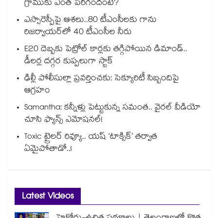
గ్రాముకు ఎంత పెరిగిందంటే?
ఎస్సారెస్పీపై ఆశలు..80 టీఎంసీలకు గాను
రిజర్వాయర్‌‌‌‌‌‌‌‌‌‌‌‌‌‌‌‌లో 40 టీఎంసీల నీరు
E20 దెబ్బకు పెట్రోల్ కార్లకు తగ్గిపోయిన డిమాండ్..
డీలర్ల దగ్గర కుప్పలుగా స్టాక్
ఢిల్లీ పోలీసుల్లా ప్రవర్తించకు: సెక్యూరిటీ సిబ్బందిపై
ఆగ్రహం
Samantha: కన్నీళ్లు పెట్టుకున్న సమంత.. వైరల్ వీడియో
చూసి ఫ్యాన్స్ ఎమోషనల్!
Toxic ట్రైలర్ రివ్యూ.. యష్ ‘టాక్సిక్’ తర్వాత
ఏమైపోతాడో..!
Latest Videos