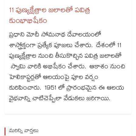
11 పుణ్యక్షేత్రాల జలాలతో పవిత్ర
కుంభాభిషేకం
ప్రధాని మోదీ సోమనాథ దేవాలయంలో
శాస్త్రోక్తంగా ప్రత్యేక పూజలు చేశారు. దేశంలో 11
పుణ్యక్షేత్రాల నుంచి తీసుకొచ్చిన పవిత్ర జలాలతో
స్వామి వారికి అభిషేకం చేశారు. ఆకాశం నుంచి
హెలికాప్టర్లతో ఆలయంపై పూల వర్షం
కురిపించారు. 1951 లో ప్రారంభమైన ఈ ఆలయ
వైభవాన్ని చాటిచెప్పేలా వేడుకలు జరిగాయి.
మరిన్ని వార్తలు