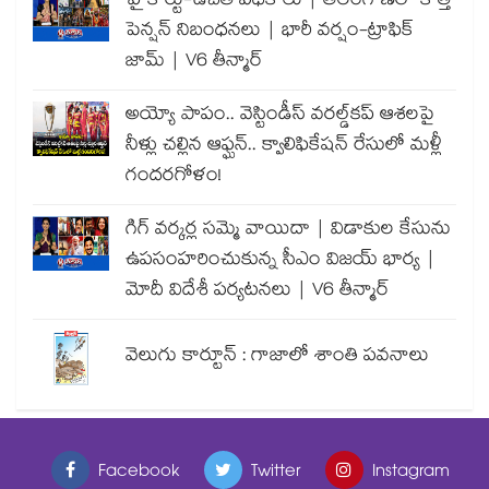
హైకోర్టు-ఉచిత పథకాలు | తెలంగాణలో కొత్త
పెన్షన్ నిబంధనలు | భారీ వర్షం-ట్రాఫిక్
జామ్ | V6 తీన్మార్
అయ్యో పాపం.. వెస్టిండీస్ వరల్డ్‌కప్ ఆశలపై
నీళ్లు చల్లిన ఆఫ్ఘన్.. క్వాలిఫికేషన్ రేసులో మళ్లీ
గందరగోళం!
గిగ్ వర్కర్ల సమ్మె వాయిదా | విడాకుల కేసును
ఉపసంహరించుకున్న సీఎం విజయ్ భార్య |
మోదీ విదేశీ పర్యటనలు | V6 తీన్మార్
వెలుగు కార్టూన్ : గాజాలో శాంతి పవనాలు
Facebook
Twitter
Instagram