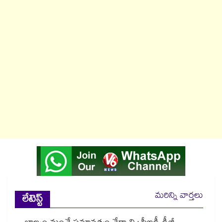
మరిన్ని వార్తలు
లేటెస్ట్