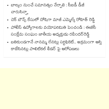
బాల్యం నుంచే సమానత్వం నేర్పాలి : సీఐడీ డీజీ
చారుసిన్హా
చెక్‌‌‌‌‌‌‌‌‌‌ బౌన్స్‌‌‌‌ కేసులో దోషిగా మాజీ ఎమ్మెల్యే రోహిత్‌‌‌‌ రెడ్డి
పోలీస్‌‌‌‌ ఉద్యోగాలకు వయోపరిమితి పెంచండి : ఈబీసీ
సంక్షేమ సంఘం జాతీయ అధ్యక్షుడు రవీందర్‌‌‌‌రెడ్డి
బతికుండగానే నానమ్మ లేనట్లు సర్టిఫికెట్.. అక్రమంగా ఆస్తి
కాజేసినట్లు పొలిటికల్ లీడర్ పై ఆరోపణలు