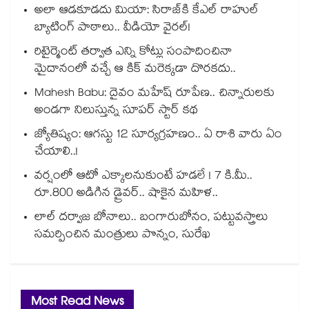
అలా ఆడకూడదు మియా: సిరాజ్‌కి కేఎల్ రాహుల్
బ్యాటింగ్ పాఠాలు.. వీడియో వైరల్!
రిటైర్మెంట్ తర్వాత ఎన్ని కోట్లు సంపాదించినా
మైదానంలో వచ్చే ఆ కిక్ మరెక్కడా దొరకదు..
Mahesh Babu: దైవం మహేష్ రూపేణ.. చిన్నారులకు
అండగా నిలుస్తున్న సూపర్ స్టార్ కథ
జ్యోతిష్యం: ఆగస్టు 12 సూర్యగ్రహణం.. ఏ రాశి వారు ఏం
చేయాలి..!
వర్షంలో ఆటో ఎక్కాలనుకుంటే హడలే ! 7 కి.మీ..
రూ.800 అడిగిన డ్రైవర్.. షాకైన మహిళ..
లాల్ దర్వాజ బోనాలు.. బంగారుబోనం, పట్టువస్త్రాలు
సమర్పించిన మంత్రులు పొన్నం, సురేఖ
Most Read News