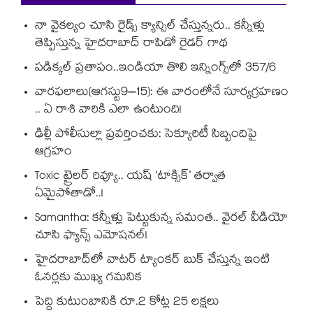
నా వైకల్యం చూసి రైడ్స్ క్యాన్సిల్ చేస్తున్నరు.. కన్నీళ్లు
తెప్పిస్తున్న హైదరాబాద్ రాపిడో రైడర్ గాథ
పడిక్కల్‌‌ ప్రతాపం..ఇండియా తొలి ఇన్నింగ్స్‌‌లో 357/6
వారఫలాలు(ఆగస్టు9–15): ఈ వారంలోనే సూర్యగ్రహణం
.. ఏ రాశి వారికి ఎలా ఉంటుంది!
ఢిల్లీ పోలీసుల్లా ప్రవర్తించకు: సెక్యూరిటీ సిబ్బందిపై
ఆగ్రహం
Toxic ట్రైలర్ రివ్యూ.. యష్ ‘టాక్సిక్’ తర్వాత
ఏమైపోతాడో..!
Samantha: కన్నీళ్లు పెట్టుకున్న సమంత.. వైరల్ వీడియో
చూసి ఫ్యాన్స్ ఎమోషనల్!
హైదరాబాద్⁪లో వాటర్ ట్యాంకర్ బుక్ చేస్తున్న ఇంటి
ఓనర్లకు ముఖ్య గమనిక
పెద్ది కుటుంబానికి రూ.2 కోట్ల 25 లక్షలు