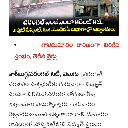
గాలిదుమారం కారణంగా విరిగిన
స్తంభం, తెగిన వైర్లు
కాశీబుగ్గ/వరంగల్‌‌‌‌‌‌‌‌‌‌‌‌‌‌‌‌ సిటీ, వెలుగు :
వరంగల్
ఎంజీఎం హాస్పిటల్‌‌‌‌‌‌‌‌‌‌‌‌‌‌‌‌కు గురువారం విద్యుత్‌‌‌‌‌‌‌‌‌‌‌‌‌‌‌‌
సరఫరా నిలిచిపోవడంతో రోగులు తీవ్ర
ఇబ్బందులు ఎదుర్కొన్నారు. గురువారం
తెల్లవారుజామున ఒక్కసారిగా గాలి దుమారం
రావడంతో హాస్పిటల్‌‌‌‌‌‌‌‌‌‌‌‌‌‌‌‌లోని విద్యుత్‌‌‌‌‌‌‌‌‌‌‌‌‌‌‌‌ స్తంభం