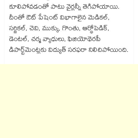
కూలిపోవడంతో పాటు వైర్లన్నీ తెగిపోయాయి.
దీంతో ఔట్‌‌‌‌‌‌‌‌‌‌‌‌‌‌‌‌ పేషెంట్‌‌‌‌‌‌‌‌‌‌‌‌‌‌‌‌ విభాగాలైన మెడికల్,
సర్జికల్, చెవి, ముక్కు, గొంతు, ఆర్థోపెడిక్,
డెంటల్‌‌‌‌‌‌‌‌‌‌‌‌‌‌‌‌, చర్మ వ్యాధులు, ఫిజియోథెరపీ
డిపార్ట్‌‌‌‌‌‌‌‌‌‌‌‌‌‌‌‌మెంట్లకు విద్యుత్ సరఫరా నిలిచిపోయింది.