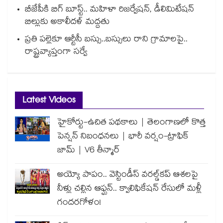
బీజేపీకి బిగ్ బూస్ట్.. మహిళా రిజర్వేషన్, డీలిమిటేషన్
బిల్లుకు అకాలీదళ్ మద్దతు
ప్రతి పల్లెకూ ఆర్టీసీ బస్సు..బస్సులు రాని గ్రామాలపై..
రాష్ట్రవ్యాప్తంగా సర్వే
Latest Videos
హైకోర్టు-ఉచిత పథకాలు | తెలంగాణలో కొత్త
పెన్షన్ నిబంధనలు | భారీ వర్షం-ట్రాఫిక్
జామ్ | V6 తీన్మార్
అయ్యో పాపం.. వెస్టిండీస్ వరల్డ్‌కప్ ఆశలపై
నీళ్లు చల్లిన ఆఫ్ఘన్.. క్వాలిఫికేషన్ రేసులో మళ్లీ
గందరగోళం!