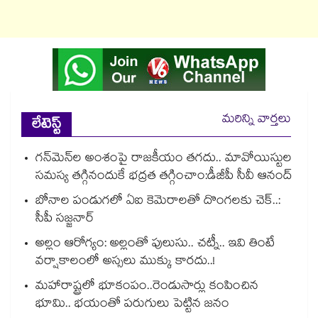
మరిన్ని వార్తలు
లేటెస్ట్
గన్⁭మెన్⁭ల అంశంపై రాజకీయం తగదు.. మావోయిస్టుల
సమస్య తగ్గినందుకే భద్రత తగ్గించాం:డీజీపీ సీవీ ఆనంద్
బోనాల పండుగలో ఏఐ కెమెరాలతో దొంగలకు చెక్..:
సీపీ సజ్జనార్
అల్లం ఆరోగ్యం: అల్లంతో పులుసు.. చట్నీ.. ఇవి తింటే
వర్షాకాలంలో అస్సలు ముక్కు కారదు..!
మహారాష్ట్రలో భూకంపం..రెండుసార్లు కంపించిన
భూమి.. భయంతో పరుగులు పెట్టిన జనం