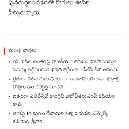
పునరుద్ధరించడంతో రోగులు ఊపిరి
పీల్చుకున్నారు.
మరిన్ని వార్తలు
గన్⁭మెన్⁭ల అంశంపై రాజకీయం తగదు.. మావోయిస్టుల
సమస్య తగ్గినందుకే భద్రత తగ్గించాం:డీజీపీ సీవీ ఆనంద్
రైతులు వరిసాగుకు దూరంగా ఉండాలి: జనగామ, భద్రాద్రి
కొత్తగూడెం కలెక్టర్ల సూచన
ఐక్యంగా పనిచేస్తేనే కాంగ్రెస్ బలోపేతం: ఎంపీ కడియం
కావ్య
ఆగస్టు 14 నుంచి దేవాదుల నీళ్లు విడుదల: ఎమ్మెల్యే
కడియం శ్రీహరి