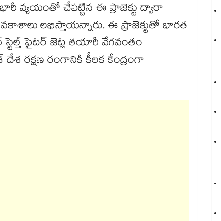
భారీ వ్యయంతో చేపట్టిన ఈ ప్రాజెక్టు ద్వారా
ాశాలు లభిస్తాయన్నారు. ఈ ప్రాజెక్టుతో భారత
్టెల్త్ ఫైటర్ జెట్ల తయారీ వేగవంతం
ేశ్ దేశ రక్షణ రంగానికి కీలక కేంద్రంగా