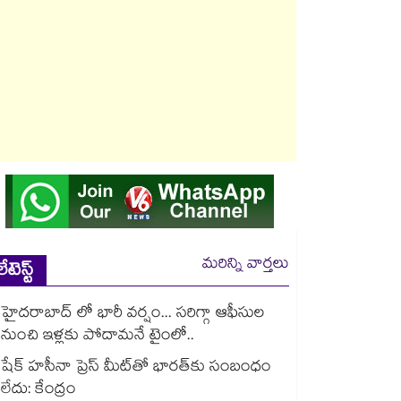
మరిన్ని వార్తలు
లేటెస్ట్
హైదరాబాద్ లో భారీ వర్షం... సరిగ్గా ఆఫీసుల
నుంచి ఇళ్లకు పోదామనే టైంలో..
షేక్ హసీనా ప్రెస్ మీట్‎తో భారత్‎కు సంబంధం
లేదు: కేంద్రం