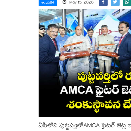
May 15, 2026
ఆంధ్రప్రదేశ్
ఏపీలోని పుట్టపర్తిలోAMCA ఫైటర్ జెట్ల ఇన్