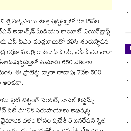
 శ్రీ సత్యసాయి జిల్లా పుట్టపర్తిలో రూ.15వేల
్ అడ్వాన్స్‌డ్ మీడియం కాంబాట్ ఎయిర్‌క్రాఫ్ట్
ాజెక్టుకు ఏపీ సిఎం చంద్రబాబుతో కలిసి శంకుస్థాపన
ద్ర రక్షణ మంత్రి రాజ్‌నాథ్ సింగ్, ఏపీ సీఎం నారా
చేశారు.పుట్టపర్తిలో సుమారు 650 ఎకరాల
కానుంది. ఈ ప్రాజెక్టు ద్వారా దాదాపు 7వేల 500
యని అంచనా.
ఫ్లైట్ టెస్టింగ్ సెంటర్, నావల్ సిస్టమ్స్
ు, డ్రోన్ సిటీ మౌలిక సదుపాయాలు అభివృద్ధి
 వైమానిక దళం కోసం స్వదేశీ 5 జనరేషన్ స్టెల్త్