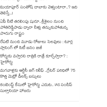
మియాపూర్ సంతోష్ దాబాకు వెళ్తుంటారా..? ఇది
తెలిస్తే...!
ఏపీ నీటి తరలింపు షురూ..శ్రీశైలం నుంచి
పోతిరెడ్డిపాడు ద్వారా నీళ్లు తన్నుకుపోతున్న
పొరుగు రాష్ట్రం
రేపటి నుంచి మూడు రోజులు సెలవులు : టూర్ల
ప్లానింగ్ లో సిటీ జనం బిజీ
కోర్టుకు వస్తారని రాత్రికి రాత్రే కూల్చేస్తారా? :
హైకోర్టు
మగవాళ్లకు ఆర్టీసీ బిగ్ రిలీఫ్ ..గ్రేటర్ పరిధిలో 75
కొత్త మెట్రో డీలక్స్ బస్సులు
కంటెంప్ట్ కేసులో హైకోర్టు ఎదుట.. IAS సందీప్
సుల్తానియా హాజరు