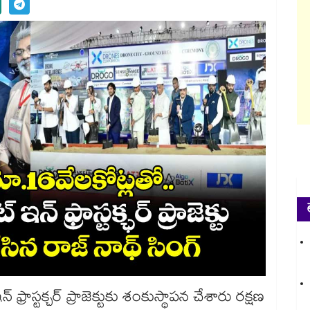
 ఫ్రాస్టక్చర్ ప్రాజెక్టుకు శంకుస్థాపన చేశారు రక్షణ