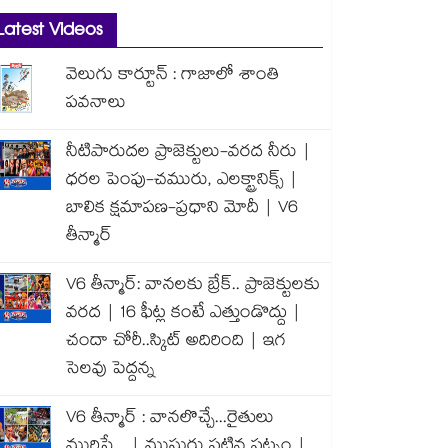
Latest Videos
వెలుగు కార్టూన్ : గాజాలో శాంతి
పవనాలు
నీటిపారుదల ప్రాజెక్టులు-వరద నీరు |
ధరల పెంపు-చమురు, ఎలక్ట్రానిక్స్ |
బాలిక క్షమాపణ-ప్రధాని మోదీ | V6
తీన్మార్
V6 తీన్మార్: వానలకు బ్రేక్.. ప్రాజెక్టులకు
వరద | 16 ఫీట్ల కంటే ఎత్తుండొద్దు |
చందా చోరీ..స్కిట్ అదిరింది | ఇగ
సెలవు పెద్దన్న
V6 తీన్మార్ : వానలొచ్చే...రైతులు
మురిసే... | ముసురు పట్టిన పట్నం |