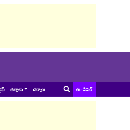
ైఫ్
జిల్లాలు
దర్వాజ
ఈ-పేపర్