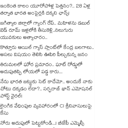
ఇంకెంత కాలం యూరోపోళ్ల పెత్తనం?.. 28 ఏళ్ల
తర్వాత భారత అంపైర్లకి దక్కని ఛాన్స్!
జగిత్యాల జిల్లాలో గ్యాంగ్ రేప్.. మహిళను డబుల్
బెడ్ రూమ్ ఇళ్లలోకి తీసుకెళ్లి..నలుగురు
యువకులు అత్యాచారం..
కొత్తూరు ఆయిల్ గ్యాస్⁪ ప్లాంట్⁫లో కేంద్ర బలగాలు..
అసలు విషయం తెలిసి ఊపిరి పీల్చుకున్న జనం
తిరుమలలో ఘోర ప్రమాదం.. ఘాట్ రోడ్డులో
అదుపుతప్పి లోయలో పడ్డ కారు...
నేను భారత జట్టుకు సెట్ కాదేమో.. అందుకే నాకు
చోటు దక్కడం లేదా?.. సర్ఫరాజ్ ఖాన్ ఎమోషనల్
పోస్ట్ వైరల్!
లైంగిక వేధింపుల వ్యవహారంలో CI శ్రీనివాసులుపై
కేసు
నోరు అదుపులో పెట్టుకోండి...! బీజేపీ ఎమ్మెల్సీ