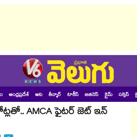
శం
ఆంధ్రప్రదేశ్
ఆట
తీన్మార్
టాకీస్
బిజినెస్
క్రైమ్
సక్సెస్
ల
కోట్లతో.. AMCA ఫైటర్ జెట్ ఇన్