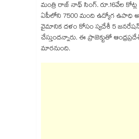
మంత్రి రాజ్ నాథ్ సింగ్. రూ.16వేల కోట్ల 
ఏపీలోని 7500 మంది ఉద్యోగ ఉపాధి అవక
వైమానిక దళం కోసం స్వదేశీ 5 జనరేషన్ స
చేస్తుందన్నారు. ఈ ప్రాజెక్టుతో ఆంధ్రప్రద
మారనుంది.