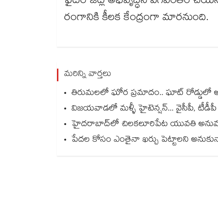
ఫైటర్ జెట్ల అభివృద్ధిని వేగవంతం చేయనున
రంగానికి కీలక కేంద్రంగా మారనుంది.
మరిన్ని వార్తలు
తిరుమలలో ఘోర ప్రమాదం.. ఘాట్ రోడ్డులో అ
విజయవాడలో మళ్ళీ హైటెన్షన్... వైసీపీ, టీడీప
హైదరాబాద్‌లో చిలకలూరిపేట యువతి అనుమ
పేదల కోసం ఎంతైనా ఖర్చు పెట్టాలని అనుకున్