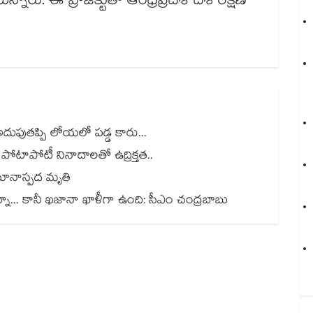
్నారు. ఈ ప్రాజెక్టుతో ఆంధ్రప్రదేశ్ దేశ రక్షణ
దుపుతప్పి లోయలో పడ్డ కారు...
ీ పోటాపోటీ నినాదాలతో ఉద్రిక్తత..
ానాస్పద మృతి
నా... కానీ ఖజానా ఖాళీగా ఉంది: సీఎం చంద్రబాబు