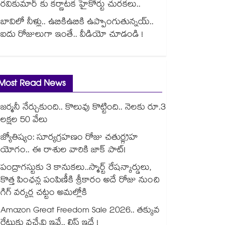
రవికుమార్ కు కర్ణాటక హైకోర్టు చురకలు..
బావిలో నీళ్లు.. ఉబికిఉబికి ఉప్పొంగుతున్నయ్..
ఐదు రోజులుగా ఇంతే.. వీడియో చూడండి !
Most Read News
జర్మనీ నేర్చుకుంది.. కొలువు కొట్టింది.. నెలకు రూ.3
లక్షల 50 వేలు
జ్యోతిష్యం: సూర్యగ్రహణం రోజు చతుర్గ్రహ
యోగం.. ఈ రాశుల వారికి జాక్ పాట్!
పంద్రాగస్టుకు 3 కానుకలు..స్మార్ట్ రేషన్కార్డులు,
కొత్త పింఛన్ల పంపిణీకి శ్రీకారం అదే రోజు నుంచి
గిగ్ వర్కర్ల చట్టం అమల్లోకి
Amazon Great Freedom Sale 2026.. తక్కువ
రేటుకు వచ్చేవి ఇవే.. లిస్ట్ ఇదే !