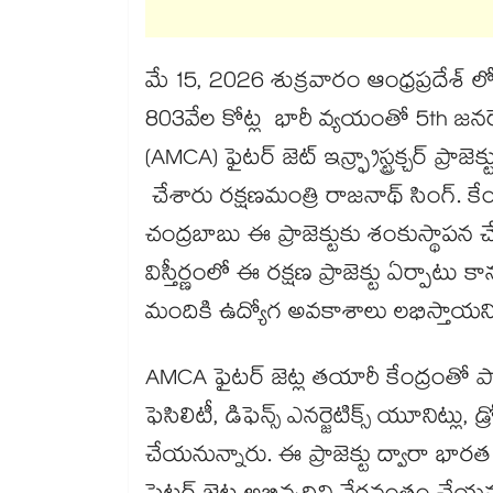
మే 15, 2026 శుక్రవారం ఆంధ్రప్రదేశ్ లోని
803వేల కోట్ల భారీ వ్యయంతో 5th జనరేషన
(AMCA) ఫైటర్ జెట్ ఇన్ఫ్రాస్ట్రక్చర్ ప్ర
చేశారు రక్షణమంత్రి రాజనాథ్ సింగ్. కేం
చంద్రబాబు ఈ ప్రాజెక్టుకు శంకుస్థాపన 
విస్తీర్ణంలో ఈ రక్షణ ప్రాజెక్టు ఏర్పాటు 
మందికి ఉద్యోగ అవకాశాలు లభిస్తా
AMCA ఫైటర్ జెట్ల తయారీ కేంద్రంతో పాటు 
ఫెసిలిటీ, డిఫెన్స్ ఎనర్జెటిక్స్ యూనిట్ల
చేయనున్నారు. ఈ ప్రాజెక్టు ద్వారా భారత