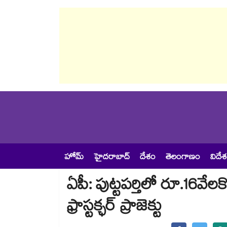
హోమ్
హైదరాబాద్
దేశం
తెలంగాణం
విదే
ఏపీ: పుట్టపర్తిలో రూ.16వేల
ఫ్రాస్టక్ఛర్ ప్రాజెక్టు