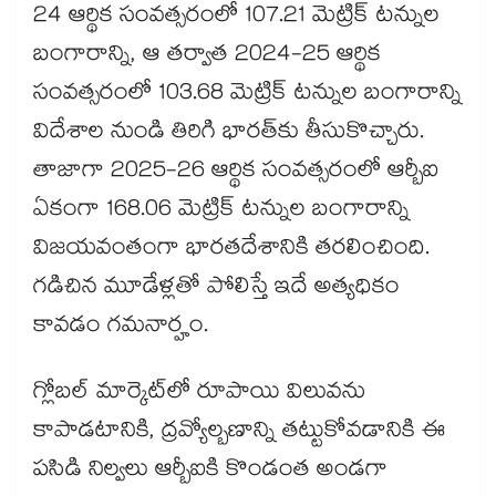
24 ఆర్థిక సంవత్సరంలో 107.21 మెట్రిక్ టన్నుల
బంగారాన్ని, ఆ తర్వాత 2024-25 ఆర్థిక
సంవత్సరంలో 103.68 మెట్రిక్ టన్నుల బంగారాన్ని
విదేశాల నుండి తిరిగి భారత్‌కు తీసుకొచ్చారు.
తాజాగా 2025-26 ఆర్థిక సంవత్సరంలో ఆర్బీఐ
ఏకంగా 168.06 మెట్రిక్ టన్నుల బంగారాన్ని
విజయవంతంగా భారతదేశానికి తరలించింది.
గడిచిన మూడేళ్లతో పోలిస్తే ఇదే అత్యధికం
కావడం గమనార్హం.
గ్లోబల్ మార్కెట్‌లో రూపాయి విలువను
కాపాడటానికి, ద్రవ్యోల్బణాన్ని తట్టుకోవడానికి ఈ
పసిడి నిల్వలు ఆర్బీఐకి కొండంత అండగా