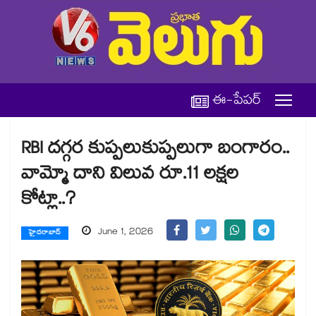
ఈ-పేపర్
RBI దగ్గర కుప్పలుకుప్పలుగా బంగారం..
వామ్మో దాని విలువ రూ.11 లక్షల
కోట్లా..?
June 1, 2026
హైదరాబాద్