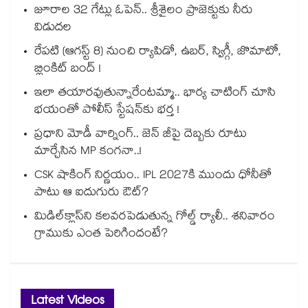
జూరాల 32 గేట్లు ఓపెన్.. శ్రీశైలం ప్రాజెక్టుకు నీరు
విడుదల
రేపటి (ఆగస్ట్ 8) నుంచి ర్యాపిడో, ఉబర్, స్విగ్గీ, జొమాటో,
బ్లింకిట్ బంద్ !
ఇలా తయారవుతున్నారేంటమ్మా.. భార్య చాటింగ్ చూసి
భయంతో పోలీస్ స్టేషన్⁫కు భర్త !
ప్రధాని మోడీ వార్నింగ్.. జెన్ జీపై దెబ్బకు రూటు
మార్చేసిన MP కంగనా..!
CSK షాకింగ్ నిర్ణయం.. IPL 2027కి ముందు ధోనీతో
పాటు ఆ ఐదుగురు ఔట్?
మిడిల్‌క్లాస్‌ని కలవరపెడుతున్న గోల్డ్ ర్యాలీ.. శనివారం
గ్రాముకు ఎంత పెరిగిందంటే?
Latest Videos