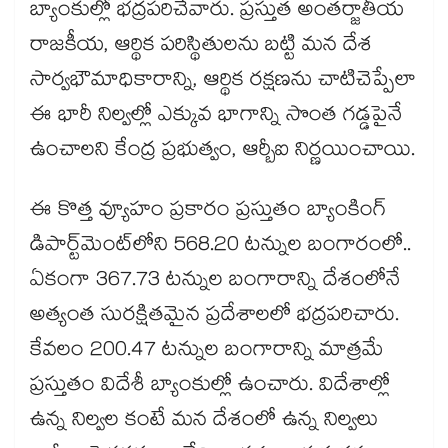
బ్యాంకుల్లో భద్రపరిచేవారు. ప్రస్తుత అంతర్జాతీయ
రాజకీయ, ఆర్థిక పరిస్థితులను బట్టి మన దేశ
సార్వభౌమాధికారాన్ని, ఆర్థిక రక్షణను చాటిచెప్పేలా
ఈ భారీ నిల్వల్లో ఎక్కువ భాగాన్ని సొంత గడ్డపైనే
ఉంచాలని కేంద్ర ప్రభుత్వం, ఆర్బీఐ నిర్ణయించాయి.
ఈ కొత్త వ్యూహం ప్రకారం ప్రస్తుతం బ్యాంకింగ్
డిపార్ట్‌మెంట్‌లోని 568.20 టన్నుల బంగారంలో..
ఏకంగా 367.73 టన్నుల బంగారాన్ని దేశంలోనే
అత్యంత సురక్షితమైన ప్రదేశాలలో భద్రపరిచారు.
కేవలం 200.47 టన్నుల బంగారాన్ని మాత్రమే
ప్రస్తుతం విదేశీ బ్యాంకుల్లో ఉంచారు. విదేశాల్లో
ఉన్న నిల్వల కంటే మన దేశంలో ఉన్న నిల్వలు