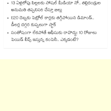
13 ఏళ్లలోపు పిల్లలకు సోషల్ మీడియా నో.. తల్లిదండ్రుల
అనుమతి తప్పనిసరి చేస్తూ బిల్లు
E20 దెబ్బకు పెట్రోల్ కార్లకు తగ్గిపోయిన డిమాండ్..
డీలర్ల దగ్గర కుప్పలుగా స్టాక్
సంతోషంగా లేకపోతే ఆఫీసుకు రావొద్దు: 10 రోజులు
పెయిడ్ లీవ్స్ ఇస్తున్న కంపెనీ.. ఎక్కడంటే?