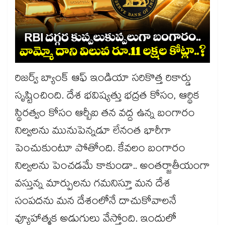
రిజర్వ్ బ్యాంక్ ఆఫ్ ఇండియా సరికొత్త రికార్డు
సృష్టించింది. దేశ భవిష్యత్తు భద్రత కోసం, ఆర్థిక
స్థిరత్వం కోసం ఆర్బీఐ తన వద్ద ఉన్న బంగారం
నిల్వలను మునుపెన్నడూ లేనంత భారీగా
పెంచుకుంటూ పోతోంది. కేవలం బంగారం
నిల్వలను పెంచడమే కాకుండా.. అంతర్జాతీయంగా
వస్తున్న మార్పులను గమనిస్తూ మన దేశ
సంపదను మన దేశంలోనే దాచుకోవాలనే
వ్యూహాత్మక అడుగులు వేస్తోంది. ఇందులో