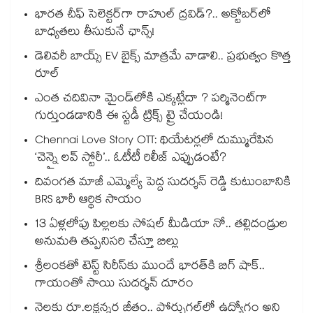
భారత చీఫ్ సెలెక్టర్⁬గా రాహుల్ ద్రవిడ్?.. అక్టోబర్‌లో
బాధ్యతలు తీసుకునే ఛాన్స్!
డెలివరీ బాయ్స్ EV బైక్స్ మాత్రమే వాడాలి.. ప్రభుత్వం కొత్త
రూల్
ఎంత చదివినా మైండ్‌లోకి ఎక్కట్లేదా ? పర్మినెంట్‌గా
గుర్తుండడానికి ఈ స్టడీ ట్రిక్స్ ట్రై చేయండి!
Chennai Love Story OTT: థియేటర్లలో దుమ్మురేపిన
‘చెన్నై లవ్ స్టోరీ’.. ఓటీటీ రిలీజ్ ఎప్పుడంటే?
దివంగత మాజీ ఎమ్మెల్యే పెద్ద సుదర్శన్ రెడ్డి కుటుంబానికి
BRS భారీ ఆర్థిక సాయం
13 ఏళ్లలోపు పిల్లలకు సోషల్ మీడియా నో.. తల్లిదండ్రుల
అనుమతి తప్పనిసరి చేస్తూ బిల్లు
శ్రీలంకతో టెస్ట్ సిరీస్‌కు ముందే భారత్⁬కి బిగ్ షాక్..
గాయంతో సాయి సుదర్శన్ దూరం
నెలకు రూ.లక్షన్నర జీతం.. పోర్చుగల్⁭లో ఉద్యోగం అని