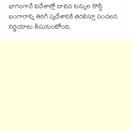
భాగంగానే విదేశాల్లో దాచిన టన్నుల కొద్దీ
బంగారాన్ని తిరిగి స్వదేశానికి తరలిస్తూ సంచలన
నిర్ణయాలు తీసుకుంటోంది.