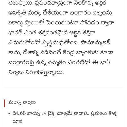
నిలుస్తాయి. ప్రపంచవ్యాప్తంగా నెలకొన్న ఆర్థిక
అనిశ్చితి మధ్య, దేశీయంగా బంగారం నిల్వలను
రికార్డు స్థాయిలో పెంచుకుంటూ పోవడం ద్వారా
భారత్ ఎంత శక్తివంతమైన ఆర్థిక శక్తిగా
ఎదుగుతోందో స్పష్టమవుతోంది. సామాన్యులకే
కాదు, దేశాన్ని నడిపించే కేంద్ర బ్యాంకుకు కూడా
బంగారంపై ఉన్న నమ్మకం ఎంతటిదో ఈ భారీ
నిల్వలు నిరూపిస్తున్నాయి.
మరిన్ని వార్తలు
డెలివరీ బాయ్స్ EV బైక్స్ మాత్రమే వాడాలి.. ప్రభుత్వం కొత్త
రూల్