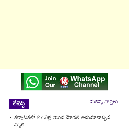
మరిన్ని వార్తలు
లేటెస్ట్
కర్నాటకలో 27 ఏళ్ల యువ మోడల్ అనుమానాస్పద
మృతి