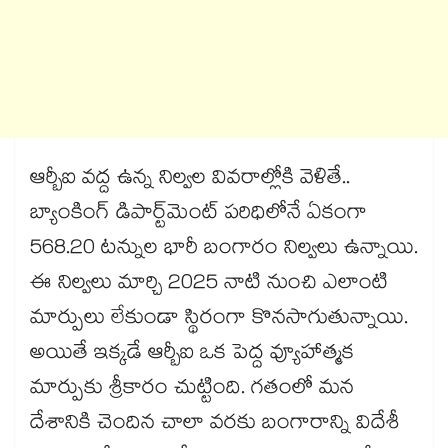
ఆర్బీఐ వద్ద ఉన్న నిల్వల వివరాల్లోకి వెళితే..
బ్యాంకింగ్ డిపార్ట్‌మెంట్ పరిధిలోనే ఏకంగా
568.20 టన్నుల భారీ బంగారం నిల్వలు ఉన్నాయి.
ఈ నిల్వలు మార్చి 2025 నాటి నుంచి ఎలాంటి
మార్పులు లేకుండా స్థిరంగా కొనసాగుతున్నాయి.
అయితే ఇక్కడే ఆర్బీఐ ఒక పెద్ద వ్యూహాత్మక
మార్పుకు శ్రీకారం చుట్టింది. గతంలో మన
దేశానికి చెందిన చాలా వరకు బంగారాన్ని విదేశీ