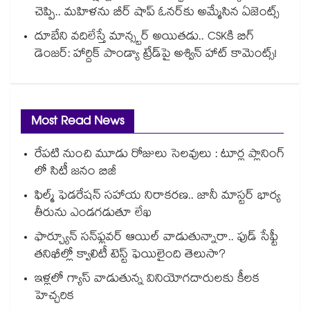
చెప్పి.. మహిళను బీర్ షాప్ ఓనర్⁭కు అమ్మేసిన ఏజెంట్స్
దూబేని వదిలేస్తే మాన్స్టర్ అయితడు.. CSKకి బిగ్
డెంజర్: హార్దిక్ పాండ్యా ట్రేడ్‌పై అశ్విన్ హాట్ కామెంట్స్!
Most Read News
రేపటి నుంచి మూడు రోజులు సెలవులు : టూర్ల ప్లానింగ్
లో సిటీ జనం బిజీ
ఫిల్మ్ ఫెడరేషన్ సహాయ నిరాకరణ.. జానీ మాస్టర్ భార్య
తీరును ఎండగడుతూ లేఖ
ఫార్చ్యూన్ సన్‌ఫ్లవర్ ఆయిల్ వాడుతున్నారా.. ఫుడ్ సేఫ్టీ
తనిఖీల్లో క్వాలిటీ టెస్ట్ ఫెయిలైంది తెలుసా?
ఇళ్లలో గ్యాస్ వాడుతున్న వినియోగదారులకు కీలక
హెచ్చరిక