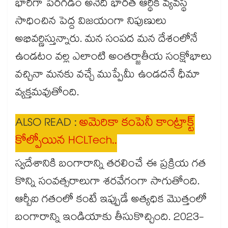
భారీగా పెరగడం అనేది భారత ఆర్థిక వ్యవస్థ
సాధించిన పెద్ద విజయంగా నిపుణులు
అభివర్ణిస్తున్నారు. మన సంపద మన దేశంలోనే
ఉండటం వల్ల ఎలాంటి అంతర్జాతీయ సంక్షోభాలు
వచ్చినా మనకు వచ్చే ముప్పేమీ ఉండదనే ధీమా
వ్యక్తమవుతోంది.
ALSO READ :
అమెరికా కంపెనీ కాంట్రాక్ట్
కోల్పోయిన HCLTech..
స్వదేశానికి బంగారాన్ని తరలించే ఈ ప్రక్రియ గత
కొన్ని సంవత్సరాలుగా శరవేగంగా సాగుతోంది.
ఆర్బీఐ గతంలో కంటే ఇప్పుడే అత్యధిక మొత్తంలో
బంగారాన్ని ఇండియాకు తీసుకొచ్చింది. 2023-