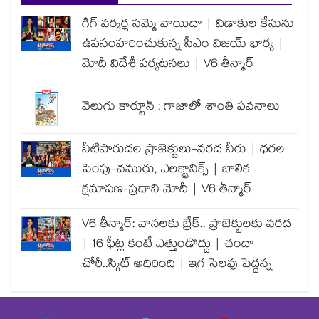
గిగ్ వర్కర్ల సమ్మె వాయిదా | విడాకుల కేసును
ఉపసంహరించుకున్న సీఎం విజయ్ భార్య |
మోదీ విదేశీ పర్యటనలు | V6 తీన్మార్
వెలుగు కార్టూన్ : గాజాలో శాంతి పవనాలు
నీటిపారుదల ప్రాజెక్టులు-వరద నీరు | ధరల
పెంపు-చమురు, ఎలక్ట్రానిక్స్ | బాలిక
క్షమాపణ-ప్రధాని మోదీ | V6 తీన్మార్
V6 తీన్మార్: వానలకు బ్రేక్.. ప్రాజెక్టులకు వరద
| 16 ఫీట్ల కంటే ఎత్తుండొద్దు | చందా
చోరీ..స్కిట్ అదిరింది | ఇగ సెలవు పెద్దన్న