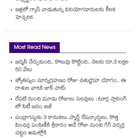
ఇళ్లలో గ్యాస్ వాడుతున్న వినియోగదారులకు కీలక
హెచ్చరిక
Most Read News
జర్మనీ నేర్చుకుంది.. కొలువు కొట్టింది.. నెలకు రూ.3 లక్షల
50 వేలు
జ్యోతిష్యం: సూర్యగ్రహణం రోజు చతుర్గ్రహ యోగం.. ఈ
రాశుల వారికి జాక్ పాట్!
రేపటి నుంచి మూడు రోజులు సెలవులు : టూర్ల ప్లానింగ్
లో సిటీ జనం బిజీ
పంద్రాగస్టుకు 3 కానుకలు..స్మార్ట్ రేషన్కార్డులు, కొత్త
పింఛన్ల పంపిణీకి శ్రీకారం అదే రోజు నుంచి గిగ్ వర్కర్ల
చట్టం అమల్లోకి