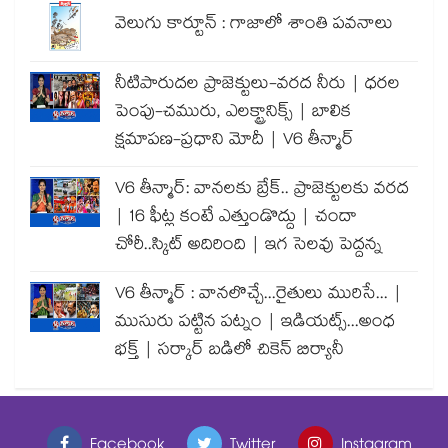
వెలుగు కార్టూన్ : గాజాలో శాంతి పవనాలు
నీటిపారుదల ప్రాజెక్టులు-వరద నీరు | ధరల
పెంపు-చమురు, ఎలక్ట్రానిక్స్ | బాలిక
క్షమాపణ-ప్రధాని మోదీ | V6 తీన్మార్
V6 తీన్మార్: వానలకు బ్రేక్.. ప్రాజెక్టులకు వరద
| 16 ఫీట్ల కంటే ఎత్తుండొద్దు | చందా
చోరీ..స్కిట్ అదిరింది | ఇగ సెలవు పెద్దన్న
V6 తీన్మార్ : వానలొచ్చే...రైతులు మురిసే... |
ముసురు పట్టిన పట్నం | ఇడియట్స్...అంధ
భక్త్ | సర్కార్ బడిలో చికెన్ బిర్యానీ
Facebook
Twitter
Instagram