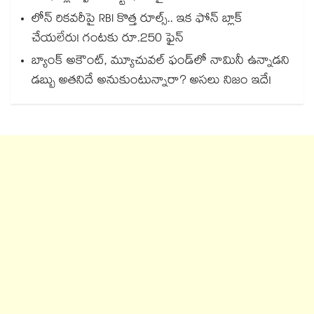
లోన్ రికవరీపై RBI కొత్త రూల్స్.. ఇక ఫోన్ బ్లాక్
చేయలేరు! గంటకు రూ.250 ఫైన్
బ్యాంక్ అకౌంట్, మ్యూచువల్ ఫండ్‌లో నామినీ ఉన్నాడని
డబ్బు అతనిదే అనుకుంటున్నారా? అసలు నిజం ఇదే!