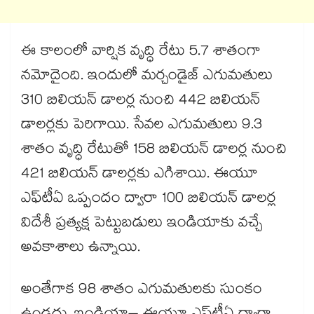
ఈ కాలంలో వార్షిక వృద్ధి రేటు 5.7 శాతంగా
నమోదైంది. ఇందులో మర్చండైజ్ ఎగుమతులు
310 బిలియన్ డాలర్ల నుంచి 442 బిలియన్
డాలర్లకు పెరిగాయి. సేవల ఎగుమతులు 9.3
శాతం వృద్ధి రేటుతో 158 బిలియన్ డాలర్ల నుంచి
421 బిలియన్ డాలర్లకు ఎగిశాయి. ఈయూ
ఎఫ్‌‌టీఏ ఒప్పందం ద్వారా 100 బిలియన్ డాలర్ల
విదేశీ ప్రత్యక్ష పెట్టుబడులు ఇండియాకు వచ్చే
అవకాశాలు ఉన్నాయి.
అంతేగాక 98 శాతం ఎగుమతులకు సుంకం