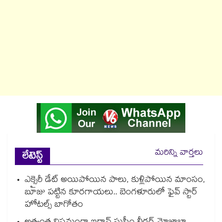
మరిన్ని వార్తలు
లేటెస్ట్
ఎక్సైరీ డేట్ అయిపోయిన పాలు, కుళ్లిపోయిన మాంసం,
బూజు పట్టిన కూరగాయలు.. బెంగళూరులో ఫైవ్ స్టార్
హోటల్స్ బాగోతం