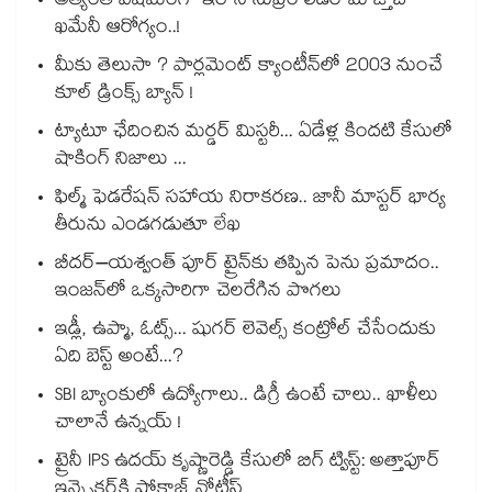
అత్యంత విషమంగా ఇరాన్ సుప్రీం లీడర్ మోజ్తాబా
ఖమేనీ ఆరోగ్యం..!
మీకు తెలుసా ? పార్లమెంట్ క్యాంటీన్⁪లో 2003 నుంచే
కూల్ డ్రింక్స్ బ్యాన్ !
ట్యాటూ ఛేదించిన మర్డర్ మిస్టరీ... ఏడేళ్ల కిందటి కేసులో
షాకింగ్ నిజాలు ...
ఫిల్మ్ ఫెడరేషన్ సహాయ నిరాకరణ.. జానీ మాస్టర్ భార్య
తీరును ఎండగడుతూ లేఖ
బీదర్–యశ్వంత్ పూర్ ట్రైన్‎కు తప్పిన పెను ప్రమాదం..
ఇంజన్‎లో ఒక్కసారిగా చెలరేగిన పొగలు
ఇడ్లీ, ఉప్మా, ఓట్స్... షుగర్ లెవెల్స్ కంట్రోల్ చేసేందుకు
ఏది బెస్ట్ అంటే...?
SBI బ్యాంకులో ఉద్యోగాలు.. డిగ్రీ ఉంటే చాలు.. ఖాళీలు
చాలానే ఉన్నయ్ !
ట్రైనీ IPS ఉదయ్ కృష్ణారెడ్డి కేసులో బిగ్ ట్విస్ట్: అత్తాపూర్
ఇన్స్పెక్టర్‎కి షోకాజ్ నోటీస్