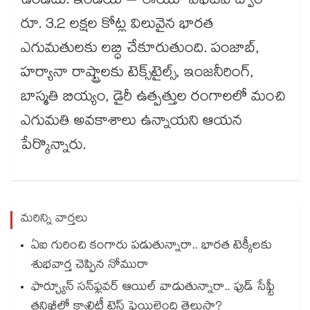
ఉండదు. ఇండియా– ఈయూ ఎఫ్‌‌టీఏ ద్వారా
రూ. 3.2 లక్షల కోట్ల విలువైన భారత
ఎగుమతులకు లబ్ధి చేకూరుతుంది. పంజాబ్,
హర్యానా రాష్ట్రాలకు టెక్స్‌‌టైల్స్, ఇంజనీరింగ్,
బాస్మతి బియ్యం, డైరీ ఉత్పత్తుల రంగాలలో మంచి
ఎగుమతి అవకాశాలు ఉన్నాయని ఆయన
పేర్కొన్నారు.
మరిన్ని వార్తలు
ఏఐ గురించి కంగారు పడుతున్నారా.. భారత టెక్కీలకు
శుభవార్త చెప్పిన నోమురా
ఫార్చ్యూన్ సన్‌ఫ్లవర్ ఆయిల్ వాడుతున్నారా.. ఫుడ్ సేఫ్టీ
తనిఖీల్లో క్వాలిటీ టెస్ట్ ఫెయిలైంది తెలుసా?