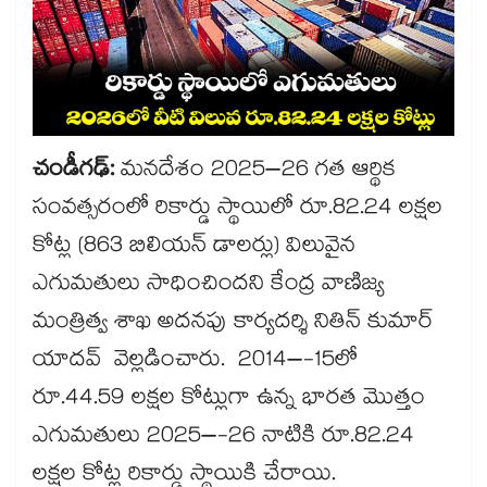
చండీగఢ్​:
మనదేశం 2025–26 గత ఆర్థిక
సంవత్సరంలో రికార్డు స్థాయిలో రూ.82.24 లక్షల
కోట్ల (863 బిలియన్​ డాలర్లు) విలువైన
ఎగుమతులు సాధించిందని కేంద్ర వాణిజ్య
మంత్రిత్వ శాఖ అదనపు కార్యదర్శి నితిన్ కుమార్
యాదవ్ వెల్లడించారు. 2014–-15లో
రూ.44.59 లక్షల కోట్లుగా ఉన్న భారత మొత్తం
ఎగుమతులు 2025–-26 నాటికి రూ.82.24
లక్షల కోట్ల రికార్డు స్థాయికి చేరాయి.