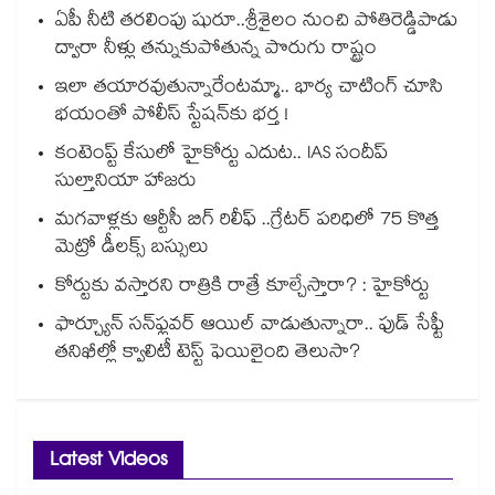
ఏపీ నీటి తరలింపు షురూ..శ్రీశైలం నుంచి పోతిరెడ్డిపాడు
ద్వారా నీళ్లు తన్నుకుపోతున్న పొరుగు రాష్ట్రం
ఇలా తయారవుతున్నారేంటమ్మా.. భార్య చాటింగ్ చూసి
భయంతో పోలీస్ స్టేషన్⁫కు భర్త !
కంటెంప్ట్ కేసులో హైకోర్టు ఎదుట.. IAS సందీప్
సుల్తానియా హాజరు
మగవాళ్లకు ఆర్టీసీ బిగ్ రిలీఫ్ ..గ్రేటర్ పరిధిలో 75 కొత్త
మెట్రో డీలక్స్ బస్సులు
కోర్టుకు వస్తారని రాత్రికి రాత్రే కూల్చేస్తారా? : హైకోర్టు
ఫార్చ్యూన్ సన్‌ఫ్లవర్ ఆయిల్ వాడుతున్నారా.. ఫుడ్ సేఫ్టీ
తనిఖీల్లో క్వాలిటీ టెస్ట్ ఫెయిలైంది తెలుసా?
Latest Videos