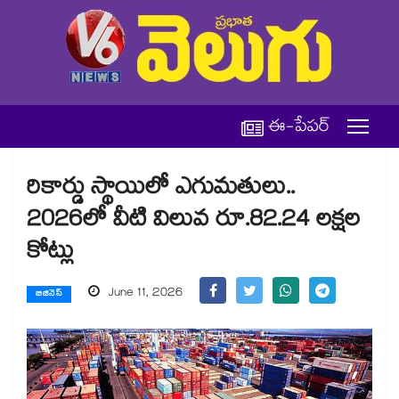
ఈ-పేపర్
రికార్డు స్థాయిలో ఎగుమతులు..
2026లో వీటి విలువ రూ.82.24 లక్షల
కోట్లు
June 11, 2026
బిజినెస్