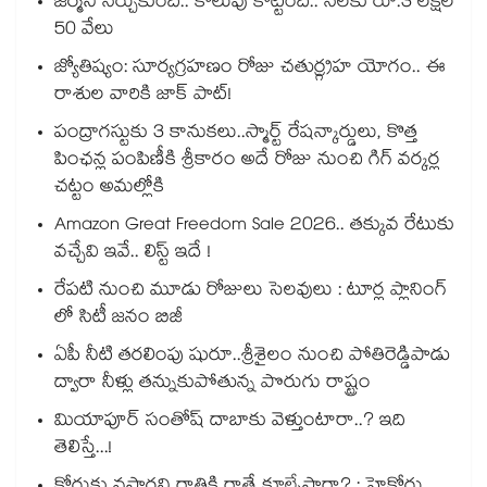
జర్మనీ నేర్చుకుంది.. కొలువు కొట్టింది.. నెలకు రూ.3 లక్షల
50 వేలు
జ్యోతిష్యం: సూర్యగ్రహణం రోజు చతుర్గ్రహ యోగం.. ఈ
రాశుల వారికి జాక్ పాట్!
పంద్రాగస్టుకు 3 కానుకలు..స్మార్ట్ రేషన్కార్డులు, కొత్త
పింఛన్ల పంపిణీకి శ్రీకారం అదే రోజు నుంచి గిగ్ వర్కర్ల
చట్టం అమల్లోకి
Amazon Great Freedom Sale 2026.. తక్కువ రేటుకు
వచ్చేవి ఇవే.. లిస్ట్ ఇదే !
రేపటి నుంచి మూడు రోజులు సెలవులు : టూర్ల ప్లానింగ్
లో సిటీ జనం బిజీ
ఏపీ నీటి తరలింపు షురూ..శ్రీశైలం నుంచి పోతిరెడ్డిపాడు
ద్వారా నీళ్లు తన్నుకుపోతున్న పొరుగు రాష్ట్రం
మియాపూర్ సంతోష్ దాబాకు వెళ్తుంటారా..? ఇది
తెలిస్తే...!