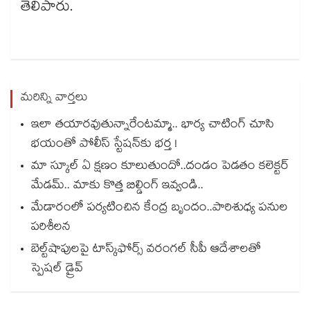
తెలిపారు.
మరిన్ని వార్తలు
ఇలా తయారవుతున్నారేంటమ్మా.. భార్య చాటింగ్ చూసి
భయంతో పోలీస్ స్టేషన్⁫కు భర్త !
మా స్కూల్ ఏ క్షణం కూలుతుందో..దండం పెడతం కలెక్టర్
మేడమ్.. మాకు కొత్త బిల్డింగ్ ఇవ్వండి..
మేడారంలో పర్యటించిన కేంద్ర బృందం..పారిశుధ్య పనుల
పరిశీలన
బెల్ట్‌‌‌‌‌‌‌‌‌‌‌‌‌‌‌‌‌‌‌‌‌‌‌‌‌‌‌‌‌‌‌‌షాపులపై టాస్క్‌‌‌‌‌‌‌‌‌‌‌‌‌‌‌‌‌‌‌‌‌‌‌‌‌‌‌‌‌‌‌‌ఫోర్స్ వరంగల్‌‌‌‌‌‌‌‌‌‌‌‌‌‌‌‌‌‌‌‌‌‌‌‌‌‌‌‌‌‌‌‌ సీపీ ఆదేశాలతో
స్పెషల్ డ్రైవ్‌‌‌‌‌‌‌‌‌‌‌‌‌‌‌‌‌‌‌‌‌‌‌‌‌‌‌‌‌‌‌‌