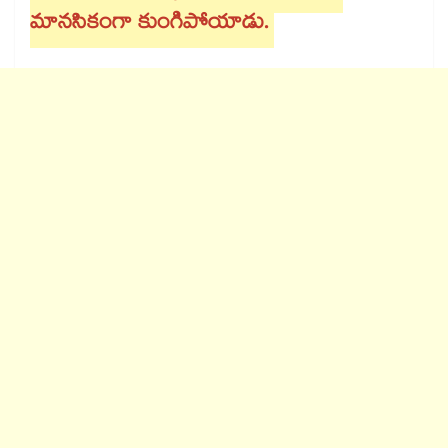
మానసికంగా కుంగిపోయాడు.