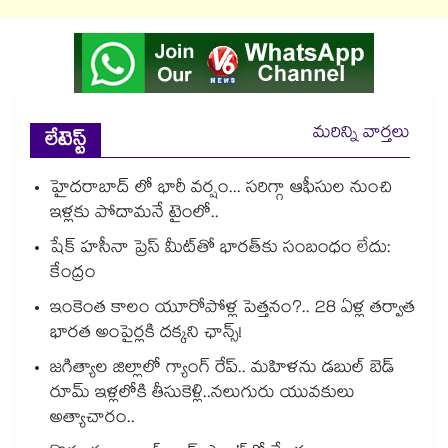
మరిన్ని వార్తలు
లేటెస్ట్
హైదరాబాద్ లో భారీ వర్షం... సరిగ్గా ఆఫీసుల నుంచి
ఇళ్లకు పోదామనే టైంలో..
షేక్ హసీనా ప్రెస్ మీట్‎తో భారత్‎కు సంబంధం లేదు:
కేంద్రం
ఇంకెంత కాలం యూరోపోళ్ల పెత్తనం?.. 28 ఏళ్ల తర్వాత
భారత అంపైర్లకి దక్కని ఛాన్స్!
జగిత్యాల జిల్లాలో గ్యాంగ్ రేప్.. మహిళను డబుల్ బెడ్
రూమ్ ఇళ్లలోకి తీసుకెళ్లి..నలుగురు యువకులు
అత్యాచారం..