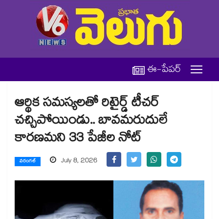
ఈ-పేపర్
ఆర్థిక సమస్యలతో రిటైర్డ్ టీచర్
చచ్చిపోయిండు.. బావమరుదులే
కారణమని 33 పేజీల నోట్
July 8, 2026
వరంగల్