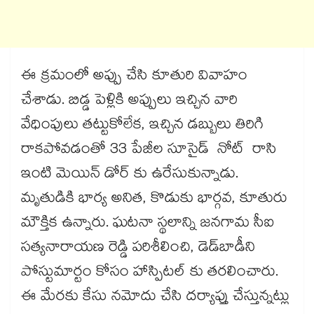
ఈ క్రమంలో అప్పు చేసి కూతురి వివాహం
చేశాడు. బిడ్డ పెళ్లికి అప్పులు ఇచ్చిన వారి
వేధింపులు తట్టుకోలేక, ఇచ్చిన డబ్బులు తిరిగి
రాకపోవడంతో 33 పేజీల సూసైడ్ నోట్ రాసి
ఇంటి మెయిన్​ డోర్ కు ఉరేసుకున్నాడు.
మృతుడికి భార్య అనిత, కొడుకు భార్గవ, కూతురు
మౌక్తిక ఉన్నారు. ఘటనా స్థలాన్ని జనగామ సీఐ
సత్యనారాయణ రెడ్డి పరిశీలించి, డెడ్​బాడీని
పోస్టుమార్టం కోసం హాస్పిటల్ కు తరలించారు.
ఈ మేరకు కేసు నమోదు చేసి దర్యాప్తు చేస్తున్నట్లు