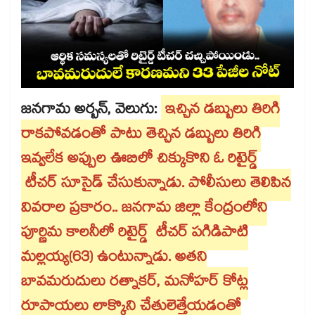
జనగామ అర్బన్, వెలుగు:
ఇచ్చిన డబ్బులు తిరిగి
రాకపోవడంతో పాటు తెచ్చిన డబ్బులు తిరిగి
ఇవ్వలేక అప్పుల ఊబిలో చిక్కుకొని ఓ రిటైర్డ్
టీచర్​ సూసైడ్​ చేసుకున్నాడు. పోలీసులు తెలిపిన
వివరాల ప్రకారం.. జనగామ జిల్లా కేంద్రంలోని
పూర్ణిమ కాలనీలో రిటైర్డ్ టీచర్​ పగిడిపాటి
మల్లయ్య(63) ఉంటున్నాడు. అతని
బావమరుదులు రత్నాకర్, మనోహర్​ కోట్ల
రూపాయలు లాక్కొని చేతులెత్తేయడంతో