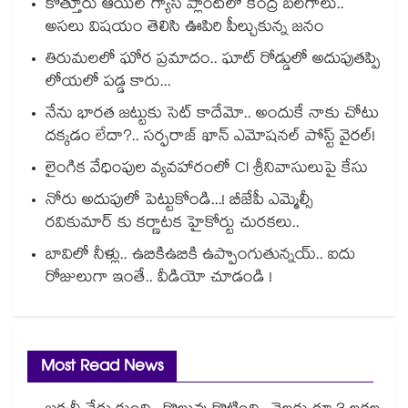
కొత్తూరు ఆయిల్ గ్యాస్⁪ ప్లాంట్⁫లో కేంద్ర బలగాలు..
అసలు విషయం తెలిసి ఊపిరి పీల్చుకున్న జనం
తిరుమలలో ఘోర ప్రమాదం.. ఘాట్ రోడ్డులో అదుపుతప్పి
లోయలో పడ్డ కారు...
నేను భారత జట్టుకు సెట్ కాదేమో.. అందుకే నాకు చోటు
దక్కడం లేదా?.. సర్ఫరాజ్ ఖాన్ ఎమోషనల్ పోస్ట్ వైరల్!
లైంగిక వేధింపుల వ్యవహారంలో CI శ్రీనివాసులుపై కేసు
నోరు అదుపులో పెట్టుకోండి...! బీజేపీ ఎమ్మెల్సీ
రవికుమార్ కు కర్ణాటక హైకోర్టు చురకలు..
బావిలో నీళ్లు.. ఉబికిఉబికి ఉప్పొంగుతున్నయ్.. ఐదు
రోజులుగా ఇంతే.. వీడియో చూడండి !
Most Read News