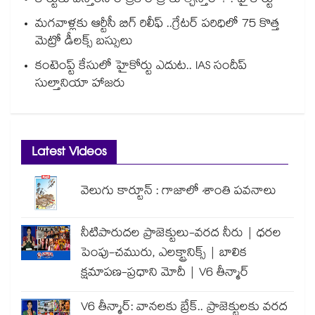
కోర్టుకు వస్తారని రాత్రికి రాత్రే కూల్చేస్తారా? : హైకోర్టు
మగవాళ్లకు ఆర్టీసీ బిగ్ రిలీఫ్ ..గ్రేటర్ పరిధిలో 75 కొత్త
మెట్రో డీలక్స్ బస్సులు
కంటెంప్ట్ కేసులో హైకోర్టు ఎదుట.. IAS సందీప్
సుల్తానియా హాజరు
Latest Videos
వెలుగు కార్టూన్ : గాజాలో శాంతి పవనాలు
నీటిపారుదల ప్రాజెక్టులు-వరద నీరు | ధరల
పెంపు-చమురు, ఎలక్ట్రానిక్స్ | బాలిక
క్షమాపణ-ప్రధాని మోదీ | V6 తీన్మార్
V6 తీన్మార్: వానలకు బ్రేక్.. ప్రాజెక్టులకు వరద