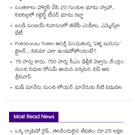
సంతకాలు ఫోర్జరీ చేసి 20 గుంటల భూమి స్వాహా..
సిరిసిల్లలో రిటైర్డ్ టీచర్ భూమి కబ్జా
బండి సంజయ్ నివాసంలో బీజేపీ ఎంపీలు, ఎమ్మెల్యేల
భేటీ
Pallaburusu Trailer: ఆసక్తి పెంచుతున్న ‘పళ్ళ బురుసు’
ట్రైలర్... సినిమా ఎలా ఉండబోతోందంటే?
75 సార్లు కాదు..75‌‌‌‌‌‌‌‌0 సార్లు సీఎం ఢిల్లీకి వెళ్తారు..కేంద్రం
నుంచి నిధుల కోసమే ఆయన పర్యటన: విప్ ఆది
శ్రీనివాస్
మిడ్ మానేరు నుంచి లోయర్ మానేరుకు నీటి విడుదల
Most Read News
ఒక్క ర్యాపిడో రైడ్.. తలకిందులైన జీవితం: రూ.25 లక్షల