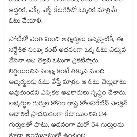
జనరల్ కేటగిరీలో ఆరుగురికి, మహిళా కేటగిరీలో
ఇద్దరికి, ఎస్సీ, ఎస్టీ కేటగిరీలో ఒక్కరికి మాత్రమే
ఓటు వేయాలి.
పోటీలో ఎంత మంది అభ్యర్థులు ఉన్నప్పటికీ, ఈ
నిర్దేశిత సంఖ్య కంటే అదనంగా ఒక్క ఓటు ఎక్కువ
వేసినా అది చెల్లని ఓటుగా ప్రకటిస్తారు.
నిర్ణయించిన సంఖ్య కంటే తక్కువ మంది
అభ్యర్థులకు ఓటు వేస్తే మాత్రం ఆ ఓటు చెల్లుబాటు
అవుతుందని ఎన్నికల అధికారులు స్పష్టం చేశారు.
అభ్యర్థుల గుర్తుల కోసం రాష్ట్ర కోఆపరేటివ్ ఎలక్షన్
అథారిటీ ప్రాథమికంగా కేటాయించిన 24
గుర్తులతో పాటు, అదనంగా మరో 54 గుర్తులను
కూడా అందుబాటులో ఉంచింది.