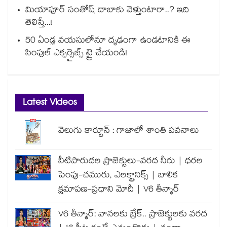
మియాపూర్ సంతోష్ దాబాకు వెళ్తుంటారా..? ఇది
తెలిస్తే...!
50 ఏండ్ల వయసులోనూ దృఢంగా ఉండటానికి ఈ
సింపుల్ ఎక్సర్సైజ్స్ ట్రై చేయండి!
Latest Videos
వెలుగు కార్టూన్ : గాజాలో శాంతి పవనాలు
నీటిపారుదల ప్రాజెక్టులు-వరద నీరు | ధరల
పెంపు-చమురు, ఎలక్ట్రానిక్స్ | బాలిక
క్షమాపణ-ప్రధాని మోదీ | V6 తీన్మార్
V6 తీన్మార్: వానలకు బ్రేక్.. ప్రాజెక్టులకు వరద