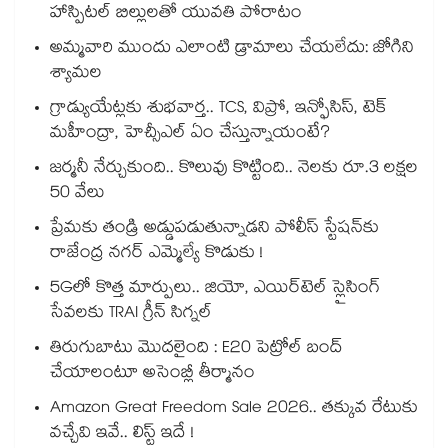
హాస్పిటల్ బిల్లులతో యువతి పోరాటం
అమ్మవారి ముందు ఎలాంటి డ్రామాలు చేయలేదు: జోగిని
శ్యామల
గ్రాడ్యుయేట్లకు శుభవార్త.. TCS, విప్రో, ఇన్ఫోసిస్, టెక్
మహీంద్రా, హెచ్సీఎల్ ఏం చేస్తున్నాయంటే?
జర్మనీ నేర్చుకుంది.. కొలువు కొట్టింది.. నెలకు రూ.3 లక్షల
50 వేలు
ప్రేమకు తండ్రి అడ్డుపడుతున్నాడని పోలీస్ స్టేషన్⁪కు
రాజేంద్ర నగర్ ఎమ్మెల్యే కొడుకు !
5Gలో కొత్త మార్పులు.. జియో, ఎయిర్‌టెల్ స్లైసింగ్
సేవలకు TRAI గ్రీన్ సిగ్నల్
తిరుగుబాటు మొదలైంది : E20 పెట్రోల్ బంద్
చేయాలంటూ అసెంబ్లీ తీర్మానం
Amazon Great Freedom Sale 2026.. తక్కువ రేటుకు
వచ్చేవి ఇవే.. లిస్ట్ ఇదే !