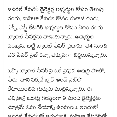
జనరల్ కేటగిరీ డైరెక్టర్ల అభ్యర్థుల కోసం తెలుపు
రంగు, మహిళా కేటగిరీ కోసం గులాబీ రంగు,
ఎస్సీ, ఎస్టీ కేటగిరీ అభ్యర్థుల కోసం నీలం రంగు
బ్యాలెట్ పేపర్లను వాడుతున్నారు. అభ్యర్థుల
సంఖ్యను బట్టి బ్యాలెట్ పేపర్ సైజును ఎ4 నుంచి
ఎ3 పేపర్​ సైజ్​ కన్నా ఎక్కువగా నిర్ణయిస్తున్నారు.
ఒక్కో బ్యాలెట్ పేపర్‌‌‌‌‌‌‌‌‌‌‌‌‌‌‌‌‌‌‌‌‌‌‌‌‌‌‌‌‌‌‌‌పై ఒకే వైపున అభ్యర్థి ఫొటో,
పేరు, దాని పక్కనే బ్లాక్ అండ్ వైట్‌‌‌‌‌‌‌‌‌‌‌‌‌‌‌‌‌‌‌‌‌‌‌‌‌‌‌‌‌‌‌‌లో
కేటాయించిన గుర్తును ముద్రిస్తున్నారు. ఈ
ఎన్నికల్లో ఓటర్లు గరిష్ఠంగా 9 మంది డైరెక్టర్లకు
మాత్రమే ఓటు వేయాల్సి ఉంటుంది. ఇందులో