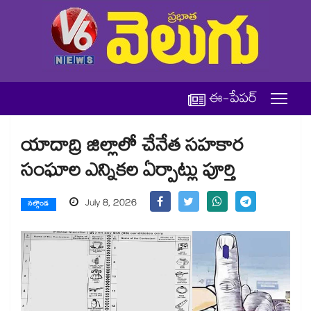
ఈ-పేపర్
యాదాద్రి జిల్లాలో చేనేత సహకార
సంఘాల ఎన్నికల ఏర్పాట్లు పూర్తి
July 8, 2026
నల్గొండ