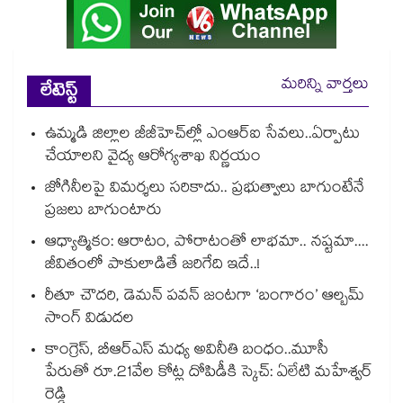
మరిన్ని వార్తలు
లేటెస్ట్
ఉమ్మడి జిల్లాల జీజీహెచ్‌‌ల్లో ఎంఆర్ఐ సేవలు..ఏర్పాటు
చేయాలని వైద్య ఆరోగ్యశాఖ నిర్ణయం
జోగినీలపై విమర్శలు సరికాదు.. ప్రభుత్వాలు బాగుంటేనే
ప్రజలు బాగుంటారు
ఆధ్యాత్మికం: ఆరాటం, పోరాటంతో లాభమా.. నష్టమా....
జీవితంలో పాకులాడితే జరిగేది ఇదే..!
రీతూ చౌదరి, డెమన్ పవన్ జంటగా ‘బంగారం’ ఆల్బమ్
సాంగ్ విడుదల
కాంగ్రెస్, బీఆర్ఎస్ మధ్య అవినీతి బంధం..మూసీ
పేరుతో రూ.21వేల కోట్ల దోపిడీకి స్కెచ్: ఏలేటి మహేశ్వర్
రెడ్డి