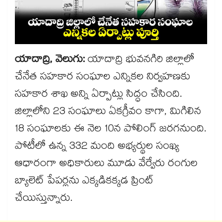
యాదాద్రి, వెలుగు:
యాదాద్రి భువనగిరి జిల్లాలో
చేనేత సహకార సంఘాల ఎన్నికల నిర్వహణకు
సహకార శాఖ అన్ని ఏర్పాట్లు సిద్ధం చేసింది.
జిల్లాలోని 23 సంఘాలు ఏకగ్రీవం కాగా, మిగిలిన
18 సంఘాలకు ఈ నెల 10న పోలింగ్ జరగనుంది.
పోటీలో ఉన్న 332 మంది అభ్యర్థుల సంఖ్య
ఆధారంగా అధికారులు మూడు వేర్వేరు రంగుల
బ్యాలెట్ పేపర్లను ఎక్కడికక్కడ ప్రింట్
చేయిస్తున్నారు.