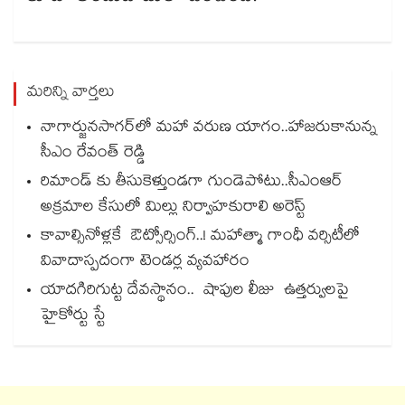
మరిన్ని వార్తలు
నాగార్జునసాగర్‌లో మహా వరుణ యాగం..హాజరుకానున్న
సీఎం రేవంత్ రెడ్డి
రిమాండ్ కు తీసుకెళ్తుండగా గుండెపోటు..సీఎంఆర్
అక్రమాల కేసులో మిల్లు నిర్వాహకురాలి అరెస్ట్
కావాల్సినోళ్లకే ఔట్సోర్సింగ్..! మహాత్మా గాంధీ వర్సిటీలో
వివాదాస్పదంగా టెండర్ల వ్యవహారం
యాదగిరిగుట్ట దేవస్థానం.. షాపుల లీజు ఉత్తర్వులపై
హైకోర్టు స్టే