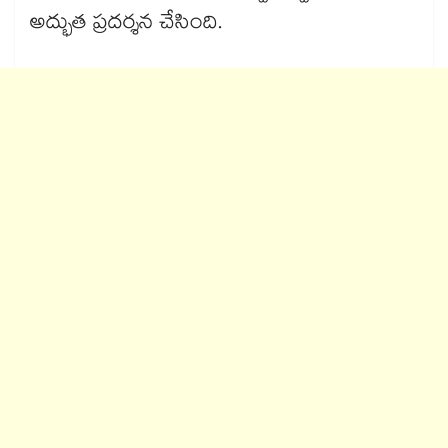
అద్భుత ప్రదర్శన చేసింది.