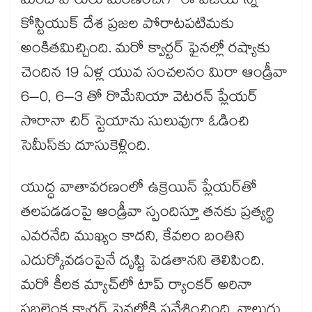
మంది పౌరులు మరణించగా ఈ విజయాన్ని
కోస్టియుక్ దేశ ప్రజల పోరాటపటిమకు
అంకితమిచ్చింది. మరో క్వార్టర్ ఫైనల్లో రష్యాకు
చెందిన 19 ఏళ్ల యువ సంచలనం మిరా ఆండ్రీవా
6–0, 6–3 తో రొమేనియా వెటరన్ ప్లేయర్
సొరానా చిర్‌‌‌‌‌‌‌‌ స్టెయాను సులువుగా ఓడించి
సెమీస్‌‌‌‌‌‌‌‌కు దూసుకెళ్లింది.
యుద్ధ వాతావరణంలో ఉక్రెయిన్ ప్లేయర్‌‌‌‌‌‌‌‌తో
తలపడడంపై ఆండ్రీవా స్పందిస్తూ తనకు ప్రత్యర్థి
ఎవరనేది ముఖ్యం కాదని, కేవలం బంతిని
ఎదుర్కోవడంపైనే దృష్టి పెడతానని తెలిపింది.
మరో కీలక మ్యాచ్‌‌‌‌‌‌‌‌లో టాప్ ర్యాంకర్ అరినా
సబలెంక క్వార్టర్ ఫైనల్లోకి ప్రవేశించింది. నాలుగు