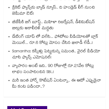
క్రికెట్ ఫ్యాన్స్‌కు బ్యాడ్ న్యూస్.. ది హండ్రెడ్ లీగ్ నుంచి
జెమీమా ఔట్!
బీజేపీకి బిగ్ బూస్ట్.. మహిళా రిజర్వేషన్, డీలిమిటేషన్
బిల్లుకు అకాలీదళ్ మద్దతు
డేటింగ్ యాప్ లో వలేసి... ఫోటోలు వీడియోలతో బ్లాక్
మెయిల్... రూ.6 కోట్లు మోసం చేసిన ఖిలాడీ లేడీ..!
Samantha: కన్నీళ్లు పెట్టుకున్న సమంత.. వైరల్ వీడియో
చూసి ఫ్యాన్స్ ఎమోషనల్!
వ్యాపారం అంటే ఇది.. 90 రోజుల్లో రూ.21వేల కోట్లు
లాభం సంపాదించిన SBI..!
మరీ ఇంత హార్ష్ కొటేషన్ ఏంటన్నా.. ఈ ఆటో ఎప్పుడైనా
మీ కంట పడిందా..?