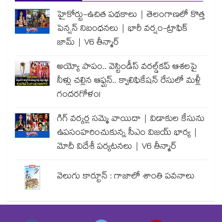
హైకోర్టు-ఉచిత పథకాలు | తెలంగాణలో కొత్త
పెన్షన్ నిబంధనలు | భారీ వర్షం-ట్రాఫిక్
జామ్ | V6 తీన్మార్
అయ్యో పాపం.. వెస్టిండీస్ వరల్డ్‌కప్ ఆశలపై
నీళ్లు చల్లిన ఆఫ్ఘన్.. క్వాలిఫికేషన్ రేసులో మళ్లీ
గందరగోళం!
గిగ్ వర్కర్ల సమ్మె వాయిదా | విడాకుల కేసును
ఉపసంహరించుకున్న సీఎం విజయ్ భార్య |
మోదీ విదేశీ పర్యటనలు | V6 తీన్మార్
వెలుగు కార్టూన్ : గాజాలో శాంతి పవనాలు