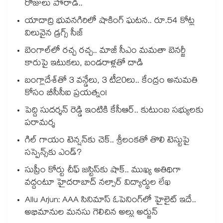
రోజులు పోరాడి..
యాదాద్రి భువనగిరిలో షాకింగ్ ఘటన.. రూ.54 కోట్ల
విలువైన డ్రగ్స్ సీజ్
బెంగాల్⁭లో రచ్చ రచ్చ.. మాజీ సీఎం మమతా బెనర్జీ
కారుపై ఇటుకలు, బండరాళ్లతో దాడి
బంగ్లాదేశ్⁬తో 3 వన్డేలు, 3 టీ20లు.. కేంద్రం అనుమతి
కోసం బీసీసీఐ ప్రయత్నం!
పెద్ది సుదర్శన్ రెడ్డి ఇంటికి కేసీఆర్.. కుటుంబ సభ్యులకు
పరామర్శ
గిల్ గాయం టెన్షన్‌కు చెక్.. శ్రీలంకతో తొలి టెస్టుపై
సస్పెన్స్‌కు ఎండ్?
సుప్రీం కోర్టు చీఫ్ జస్టిస్⁭కు షాక్.. ముఖ్య అతిథిగా
వద్దంటూ హైదరాబాద్ నల్సార్ విద్యార్థుల లేఖ
Allu Arjun: AAA సినిమాస్ ఓపెనింగ్‌లో హైలైట్ ఇదే..
అభిమానుల మనసు గెలిచిన అల్లు అర్జున్