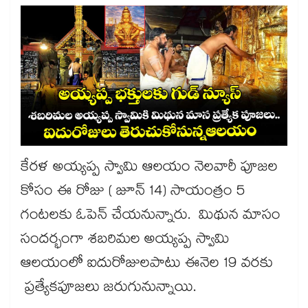
కేరళ అయ్యప్ప స్వామి ఆలయం నెలవారీ పూజల
కోసం ఈ రోజు ( జూన్​ 14) సాయంత్రం 5
గంటలకు ఓపెన్​ చేయనున్నారు. మిథున మాసం
సందర్భంగా శబరిమల అయ్యప్ప స్వామి
ఆలయంలో ఐదురోజులపాటు ఈనెల 19 వరకు
ప్రత్యేకపూజలు జరుగునున్నాయి.