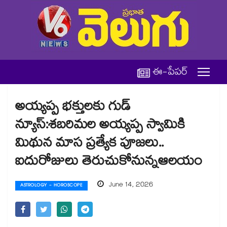
ఈ-పేపర్
అయ్యప్ప భక్తులకు గుడ్
న్యూస్:శబరిమల అయ్యప్ప స్వామికి
మిథున మాస ప్రత్యేక పూజలు..
ఐదురోజులు తెరుచుకోనున్నఆలయం
June 14, 2026
ASTROLOGY - HOROSCOPE