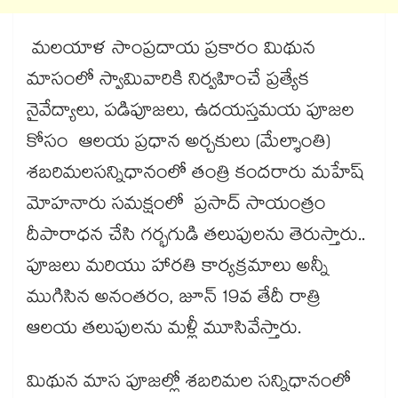
మలయాళ సాంప్రదాయ ప్రకారం మిథున
మాసంలో స్వామివారికి నిర్వహించే ప్రత్యేక
నైవేద్యాలు, పడిపూజలు, ఉదయస్తమయ పూజల
కోసం ఆలయ ప్రధాన అర్చకులు (మేల్శాంతి)
శబరిమలసన్నిధానంలో తంత్రి కందరారు మహేష్
మోహనారు సమక్షంలో ప్రసాద్ సాయంత్రం
దీపారాధన చేసి గర్భగుడి తలుపులను తెరుస్తారు..
పూజలు మరియు హారతి కార్యక్రమాలు అన్నీ
ముగిసిన అనంతరం, జూన్ 19వ తేదీ రాత్రి
ఆలయ తలుపులను మళ్లీ మూసివేస్తారు.
మిథున మాస పూజల్లో శబరిమల సన్నిధానంలో