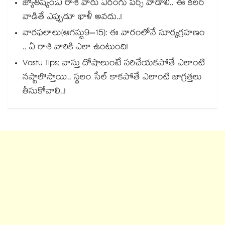
జ్యోతిష్యం:ఏ రాశి వారు ఏరంగు పర్స్ వాడాలి.. ఈ కలర్
వాడితే ఎప్పుడూ ఖాళీ అవదు..!
వారఫలాలు(ఆగస్టు9–15): ఈ వారంలోనే సూర్యగ్రహణం
.. ఏ రాశి వారికి ఎలా ఉంటుంది!
Vastu Tips: వాస్తు దోషాలుంటే సరిచేయకపోతే ఎలాంటి
నష్టాలొస్తాయి.. స్థలం సేల్ కాకపోతే ఎలాంటి జాగ్రత్తలు
తీసుకోవాలి..!