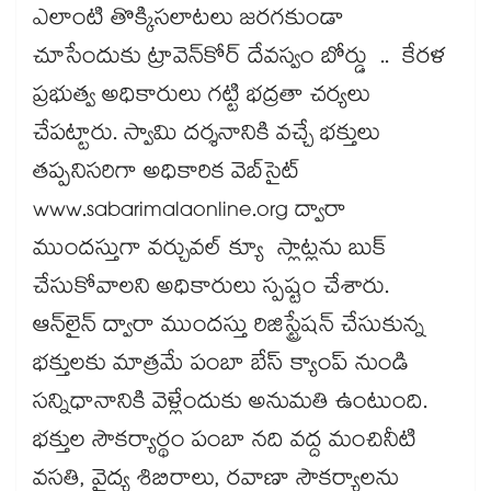
ఎలాంటి తొక్కిసలాటలు జరగకుండా
చూసేందుకు ట్రావెన్‌కోర్ దేవస్వం బోర్డు .. కేరళ
ప్రభుత్వ అధికారులు గట్టి భద్రతా చర్యలు
చేపట్టారు. స్వామి దర్శనానికి వచ్చే భక్తులు
తప్పనిసరిగా అధికారిక వెబ్‌సైట్
www.sabarimalaonline.org ద్వారా
ముందస్తుగా వర్చువల్ క్యూ స్లాట్లను బుక్
చేసుకోవాలని అధికారులు స్పష్టం చేశారు.
ఆన్‌లైన్ ద్వారా ముందస్తు రిజిస్ట్రేషన్ చేసుకున్న
భక్తులకు మాత్రమే పంబా బేస్ క్యాంప్ నుండి
సన్నిధానానికి వెళ్లేందుకు అనుమతి ఉంటుంది.
భక్తుల సౌకర్యార్థం పంబా నది వద్ద మంచినీటి
వసతి, వైద్య శిబిరాలు, రవాణా సౌకర్యాలను