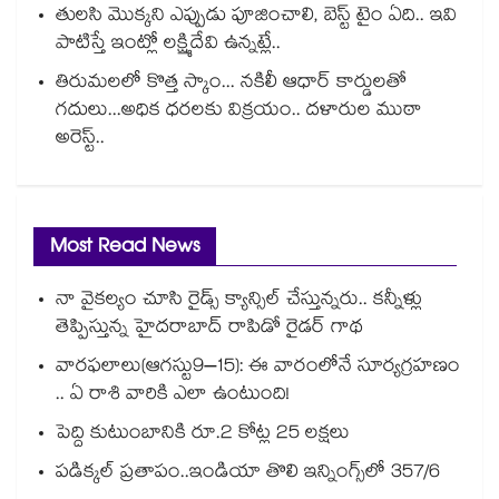
తులసి మొక్కని ఎప్పుడు పూజించాలి, బెస్ట్ టైం ఏది.. ఇవి
పాటిస్తే ఇంట్లో లక్ష్మిదేవి ఉన్నట్లే..
తిరుమలలో కొత్త స్కాం... నకిలీ ఆధార్ కార్డులతో
గదులు...అధిక ధరలకు విక్రయం.. దళారుల ముఠా
అరెస్ట్..
Most Read News
నా వైకల్యం చూసి రైడ్స్ క్యాన్సిల్ చేస్తున్నరు.. కన్నీళ్లు
తెప్పిస్తున్న హైదరాబాద్ రాపిడో రైడర్ గాథ
వారఫలాలు(ఆగస్టు9–15): ఈ వారంలోనే సూర్యగ్రహణం
.. ఏ రాశి వారికి ఎలా ఉంటుంది!
పెద్ది కుటుంబానికి రూ.2 కోట్ల 25 లక్షలు
పడిక్కల్‌‌ ప్రతాపం..ఇండియా తొలి ఇన్నింగ్స్‌‌లో 357/6