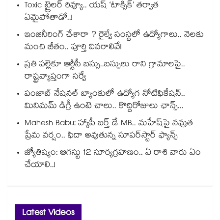
Toxic ట్రైలర్ రివ్యూ.. యష్ ‘టాక్సిక్’ తర్వాత
ఏమైపోతాడో..!
ఇంజినీరింగ్ చేశారా ? రైల్వే సంస్థలో ఉద్యోగాలు.. నెలకు
మంచి జీతం.. పూర్తి వివరాలివే!
ప్రతి పల్లెకూ ఆర్టీసీ బస్సు..బస్సులు రాని గ్రామాలపై..
రాష్ట్రవ్యాప్తంగా సర్వే
పంజాబ్ నేషనల్ బ్యాంకులో ఉద్యోగ నోటిఫికేషన్..
మినిమమ్ డిగ్రీ ఉంటె చాలు.. కొద్దిరోజులు ఛాన్స్...
Mahesh Babu: హ్యాపీ బర్త్ డే MB.. మహేష్‌పై నమ్రత
ప్రేమ వర్షం.. ఫిదా అవుతున్న సూపర్‌స్టార్ ఫ్యాన్స్
జ్యోతిష్యం: ఆగస్టు 12 సూర్యగ్రహణం.. ఏ రాశి వారు ఏం
చేయాలి..!
Latest Videos