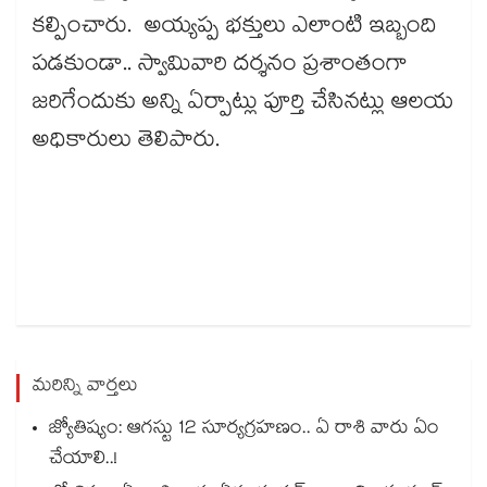
కల్పించారు. అయ్యప్ప భక్తులు ఎలాంటి ఇబ్బంది
పడకుండా.. స్వామివారి దర్శనం ప్రశాంతంగా
జరిగేందుకు అన్ని ఏర్పాట్లు పూర్తి చేసినట్లు ఆలయ
అధికారులు తెలిపారు.
మరిన్ని వార్తలు
జ్యోతిష్యం: ఆగస్టు 12 సూర్యగ్రహణం.. ఏ రాశి వారు ఏం
చేయాలి..!