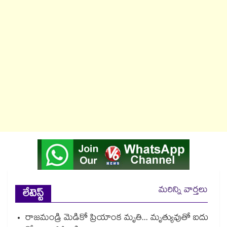
మరిన్ని వార్తలు
లేటెస్ట్
రాజమండ్రి మెడికో ప్రియాంక మృతి... మృత్యువుతో ఐదు