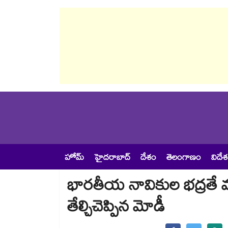
హోమ్
హైదరాబాద్
దేశం
తెలంగాణం
విదే
భారతీయ నావికుల భద్రతే మ
తేల్చిచెప్పిన మోడీ