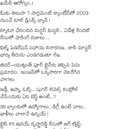
ఖమేనీ ఆరోగ్యం..!
మీకు తెలుసా ? పార్లమెంట్ క్యాంటీన్⁪లో 2003
నుంచే కూల్ డ్రింక్స్ బ్యాన్ !
ట్యాటూ ఛేదించిన మర్డర్ మిస్టరీ... ఏడేళ్ల కిందటి
కేసులో షాకింగ్ నిజాలు ...
ఫిల్మ్ ఫెడరేషన్ సహాయ నిరాకరణ.. జానీ మాస్టర్
భార్య తీరును ఎండగడుతూ లేఖ
బీదర్–యశ్వంత్ పూర్ ట్రైన్‎కు తప్పిన పెను
ప్రమాదం.. ఇంజన్‎లో ఒక్కసారిగా చెలరేగిన
పొగలు
ఇడ్లీ, ఉప్మా, ఓట్స్... షుగర్ లెవెల్స్ కంట్రోల్
చేసేందుకు ఏది బెస్ట్ అంటే...?
SBI బ్యాంకులో ఉద్యోగాలు.. డిగ్రీ ఉంటే చాలు..
ఖాళీలు చాలానే ఉన్నయ్ !
ట్రైనీ IPS ఉదయ్ కృష్ణారెడ్డి కేసులో బిగ్ ట్విస్ట్: