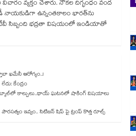
విచారం వ్యక్తం చేశారు. నౌకల దిగ్భంధం వంద
డీ నాయకుడిగా ఉన్నంతకాలం భారత్‎ను
 నేవీ సిబ్బంది భద్రతా విషయంలో ఇండియాతో
ాబా ఖమేనీ ఆరోగ్యం..!
లేదు: కేంద్రం
స్కూల్‌లో కాల్పులు..థాయ్ ఘటనలో షాకింగ్ విషయాలు
ౌరసత్వం ఇవ్వం.. సిటిజన్ షిప్ పై ట్రంప్ కొత్త రూల్స్