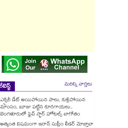
మరిన్ని వార్తలు
లేటెస్ట్
ఎక్సైరీ డేట్ అయిపోయిన పాలు, కుళ్లిపోయిన
మాంసం, బూజు పట్టిన కూరగాయలు..
బెంగళూరులో ఫైవ్ స్టార్ హోటల్స్ బాగోతం
అత్యంత విషమంగా ఇరాన్ సుప్రీం లీడర్ మోజ్తాబా