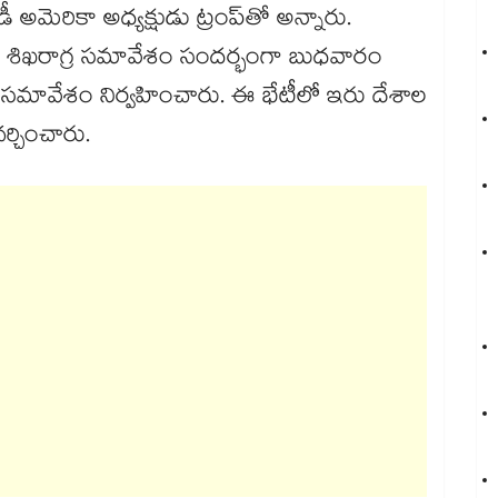
 అమెరికా అధ్యక్షుడు ట్రంప్‎తో అన్నారు.
 జీ7 శిఖరాగ్ర సమావేశం సందర్భంగా బుధవారం
క్షిక సమావేశం నిర్వహించారు. ఈ భేటీలో ఇరు దేశాల
్చించారు.