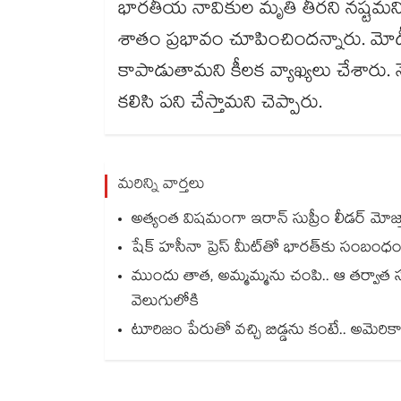
భారతీయ నావికుల మృతి తీరని నష్టమని 
శాతం ప్రభావం చూపించిందన్నారు. మో
కాపాడుతామని కీలక వ్యాఖ్యలు చేశారు.
కలిసి పని చేస్తామని చెప్పారు.
మరిన్ని వార్తలు
అత్యంత విషమంగా ఇరాన్ సుప్రీం లీడర్ మోజ్త
షేక్ హసీనా ప్రెస్ మీట్‎తో భారత్‎కు సంబంధం 
ముందు తాత, అమ్మమ్మను చంపి.. ఆ తర్వాత 
వెలుగులోకి
టూరిజం పేరుతో వచ్చి బిడ్డను కంటే.. అమెరికా ప