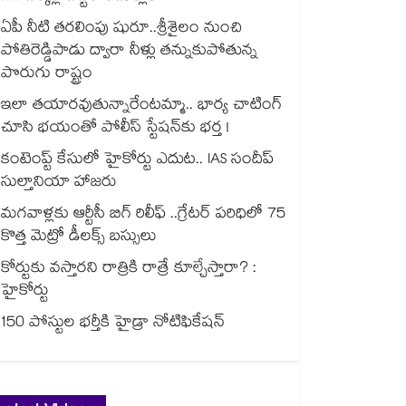
ఏపీ నీటి తరలింపు షురూ..శ్రీశైలం నుంచి
పోతిరెడ్డిపాడు ద్వారా నీళ్లు తన్నుకుపోతున్న
పొరుగు రాష్ట్రం
ఇలా తయారవుతున్నారేంటమ్మా.. భార్య చాటింగ్
చూసి భయంతో పోలీస్ స్టేషన్⁫కు భర్త !
కంటెంప్ట్ కేసులో హైకోర్టు ఎదుట.. IAS సందీప్
సుల్తానియా హాజరు
మగవాళ్లకు ఆర్టీసీ బిగ్ రిలీఫ్ ..గ్రేటర్ పరిధిలో 75
కొత్త మెట్రో డీలక్స్ బస్సులు
కోర్టుకు వస్తారని రాత్రికి రాత్రే కూల్చేస్తారా? :
హైకోర్టు
150 పోస్టుల భర్తీకి హైడ్రా నోటిఫికేషన్