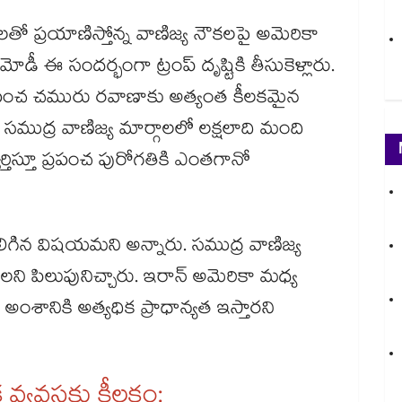
ో ప్రయాణిస్తోన్న వాణిజ్య నౌకలపై అమెరికా
ోడీ ఈ సందర్భంగా ట్రంప్ దృష్టికి తీసుకెళ్లారు.
్రపంచ చమురు రవాణాకు అత్యంత కీలకమైన
 సముద్ర వాణిజ్య మార్గాలలో లక్షలాది మంది
తిస్తూ ప్రపంచ పురోగతికి ఎంతగానో
కలిగిన విషయమని అన్నారు. సముద్ర వాణిజ్య
చాలని పిలుపునిచ్చారు. ఇరాన్ అమెరికా మధ్య
ంశానికి అత్యధిక ప్రాధాన్యత ఇస్తారని
క వ్యవస్థకు కీలకం: