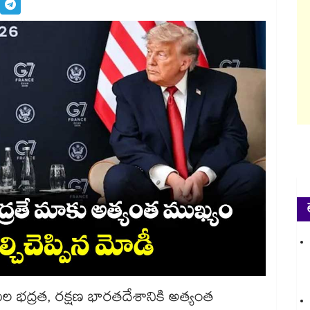
ల భద్రత, రక్షణ భారతదేశానికి అత్యంత