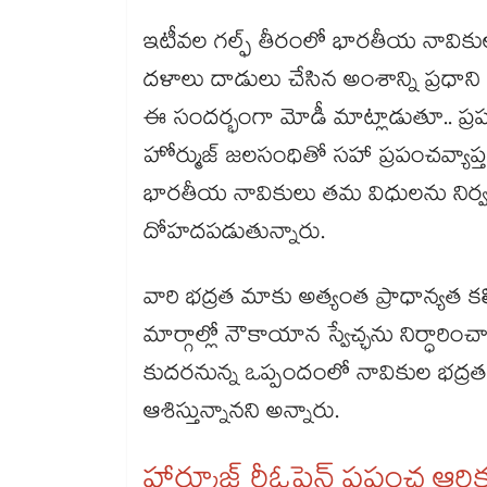
ఇటీవల గల్ఫ్ తీరంలో భారతీయ నావికులత
దళాలు దాడులు చేసిన అంశాన్ని ప్రధాని మ
ఈ సందర్భంగా మోడీ మాట్లాడుతూ.. ప
హోర్ముజ్ జలసంధితో సహా ప్రపంచవ్యాప్త
భారతీయ నావికులు తమ విధులను నిర్వర్
దోహదపడుతున్నారు.
వారి భద్రత మాకు అత్యంత ప్రాధాన్యత 
మార్గాల్లో నౌకాయాన స్వేచ్ఛను నిర్ధారిం
కుదరనున్న ఒప్పందంలో నావికుల భద్రత అ
ఆశిస్తున్నానని అన్నారు.
హార్మూజ్ రీఓపెన్ ప్రపంచ ఆర్థి