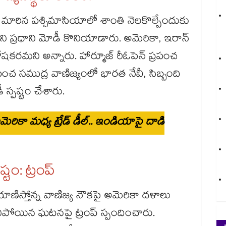
మారిన పశ్చిమాసియాలో శాంతి నెలకొల్పేందుకు
ారని ప్రధాని మోడీ కొనియాడారు. అమెరికా, ఇరాన్
రమని అన్నారు. హార్మూజ్ రీఓపెన్ ప్రపంచ
రపంచ సముద్ర వాణిజ్యంలో భారత నేవీ, సిబ్బంది
స్పష్టం చేశారు.
ెరికా మధ్య ట్రేడ్ డీల్.. ఇండియాపై దాడి
టం: ట్రంప్
ాణిస్తోన్న వాణిజ్య నౌకపై అమెరికా దళాలు
చనిపోయిన ఘటనపై ట్రంప్ స్పందించారు.