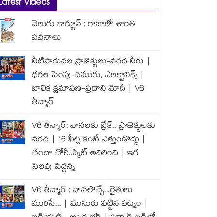
Latest Videos
వెలుగు కార్టూన్ : గాజాలో శాంతి
పవనాలు
నీటిపారుదల ప్రాజెక్టులు-వరద నీరు |
ధరల పెంపు-చమురు, ఎలక్ట్రానిక్స్ |
బాలిక క్షమాపణ-ప్రధాని మోదీ | V6
తీన్మార్
V6 తీన్మార్: వానలకు బ్రేక్.. ప్రాజెక్టులకు
వరద | 16 ఫీట్ల కంటే ఎత్తుండొద్దు |
చందా చోరీ..స్కిట్ అదిరింది | ఇగ
సెలవు పెద్దన్న
V6 తీన్మార్ : వానలొచ్చే...రైతులు
మురిసే... | ముసురు పట్టిన పట్నం |