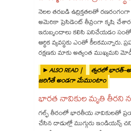
నెలల తరబడి ఉద్రిక్తతలతో రణరంగంగా 
అమెరికా ప్రెసిడెంట్ తీవ్రంగా కృషి చేశ
ఇరుబృందాలు కలిసి పనిచేయడం సంతోషక
ఆర్థిక వ్యవస్థకు ఎంతో కీలకమన్నారు. ప్
రక్షణకు మాకు అత్యంత ముఖ్యమని మోడీ 
►ALSO READ |
త్వరలో భారత్-అమ
జరిగితే అండగా మేముంటాం
భారత నావికుల మృతి తీరని నష్
గల్ఫ్ తీరంలో భారతీయ నావికులతో ప్రయ
చేసిన దాడుల్లో ముగ్గురు ఇండియన్స్ 