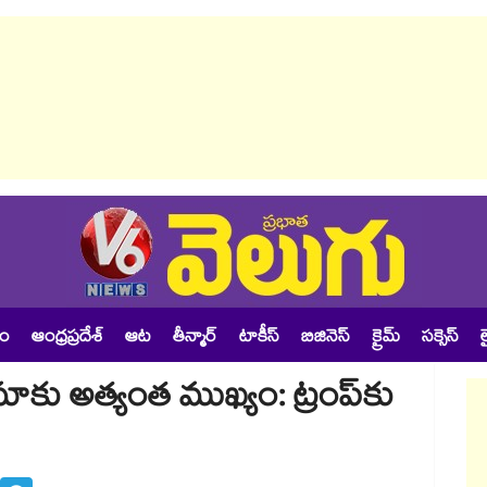
శం
ఆంధ్రప్రదేశ్
ఆట
తీన్మార్
టాకీస్
బిజినెస్
క్రైమ్
సక్సెస్
ల
ాకు అత్యంత ముఖ్యం: ట్రంప్‎కు