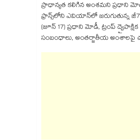
ప్రాధాన్యత కలిగిన అంశమని ప్రధాని మోడీ
ఫ్రాన్స్‌లోని ఎవియాన్‌లో జరుగుతున్న
(జూన్ 17) ప్రధాని మోడీ, ట్రంప్ ద్వైపా
సంబంధాలు, అంతర్జాతీయ అంశాలపై చర