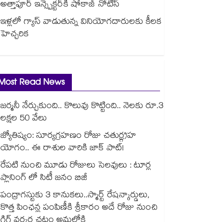
అత్తాపూర్ ఇన్స్పెక్టర్‎కి షోకాజ్ నోటీస్
ఇళ్లలో గ్యాస్ వాడుతున్న వినియోగదారులకు కీలక
హెచ్చరిక
Most Read News
జర్మనీ నేర్చుకుంది.. కొలువు కొట్టింది.. నెలకు రూ.3
లక్షల 50 వేలు
జ్యోతిష్యం: సూర్యగ్రహణం రోజు చతుర్గ్రహ
యోగం.. ఈ రాశుల వారికి జాక్ పాట్!
రేపటి నుంచి మూడు రోజులు సెలవులు : టూర్ల
ప్లానింగ్ లో సిటీ జనం బిజీ
పంద్రాగస్టుకు 3 కానుకలు..స్మార్ట్ రేషన్కార్డులు,
కొత్త పింఛన్ల పంపిణీకి శ్రీకారం అదే రోజు నుంచి
గిగ్ వర్కర్ల చట్టం అమల్లోకి