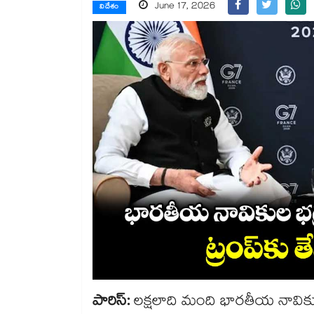
June 17, 2026
విదేశం
పారిస్:
లక్షలాది మంది భారతీయ నావికు