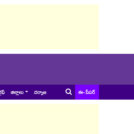
ైఫ్
జిల్లాలు
దర్వాజ
ఈ-పేపర్