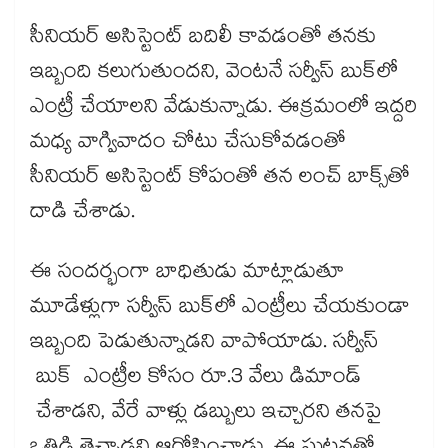
సీనియర్​ అసిస్టెంట్​ బదిలీ కావడంతో తనకు
ఇబ్బంది కలుగుతుందని, వెంటనే సర్వీస్​ బుక్​లో
ఎంట్రీ చేయాలని వేడుకున్నాడు. ఈక్రమంలో ఇద్దరి
మధ్య వాగ్వివాదం చోటు చేసుకోవడంతో
సీనియర్​ అసిస్టెంట్​ కోపంతో తన లంచ్​ బాక్స్​తో
దాడి చేశాడు.
ఈ సందర్భంగా బాధితుడు మాట్లాడుతూ
మూడేళ్లుగా సర్వీస్​ బుక్​లో ఎంట్రీలు చేయకుండా
ఇబ్బంది పెడుతున్నాడని వాపోయాడు. సర్వీస్
బుక్ ఎంట్రీల కోసం రూ.3 వేలు డిమాండ్
చేశాడని, వేరే వాళ్లు డబ్బులు ఇచ్చారని తనపై