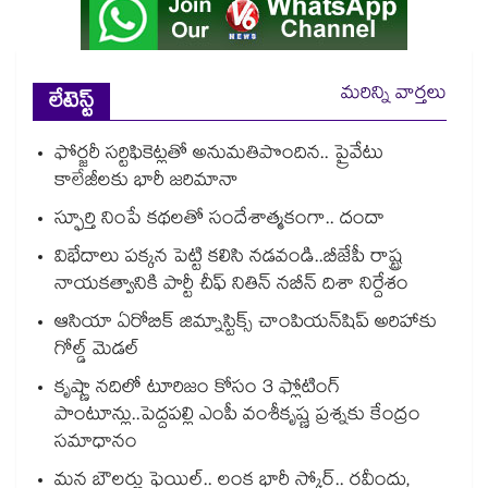
మరిన్ని వార్తలు
లేటెస్ట్
ఫోర్జరీ సర్టిఫికెట్లతో అనుమతిపొందిన.. ప్రైవేటు
కాలేజీలకు భారీ జరిమానా
స్ఫూర్తి నింపే కథలతో సందేశాత్మకంగా.. దందా
విభేదాలు పక్కన పెట్టి కలిసి నడవండి..బీజేపీ రాష్ట్ర
నాయకత్వానికి పార్టీ చీఫ్ నితిన్ నబీన్ దిశా నిర్దేశం
ఆసియా ఏరోబిక్ జిమ్నాస్టిక్స్ చాంపియన్⁭షిప్ అరిహాకు
గోల్డ్ మెడల్
కృష్ణా నదిలో టూరిజం కోసం 3 ఫ్లోటింగ్
పాంటూన్లు..పెద్దపల్లి ఎంపీ వంశీకృష్ణ ప్రశ్నకు కేంద్రం
సమాధానం
మన బౌలర్లు ఫెయిల్.. లంక భారీ స్కోర్.. రవీందు,