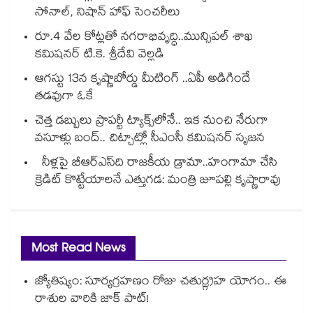
సోనాల్‌‌‌‌, నిషాన్ హాఫ్ సెంచరీలు
రూ.4 వేల కోట్లతో నగరాభివృద్ధి..మున్సిపల్‌‌ శాఖ
కమిషనర్‌‌ టి.కె. శ్రీదేవి వెల్లడి
ఆగస్టు 13న కృష్ణాబోర్డు మీటింగ్ ..ఏపీ అడిగిందే
తడవుగా ఓకే
చెత్త డబ్బులు ప్రాపర్టీ ట్యాక్స్⁭లోనే.. ఇక నుంచి నేరుగా
వసూళ్లు బంద్.. చిట్చాట్లో సీఎంసీ కమిషనర్ సృజన
నీళ్లపై బీఆర్ఎస్‌‌‌‌ది రాజకీయ డ్రామా..హంగామా చేసి
క్రెడిట్ కొట్టేయాలనే ఎత్తుగడ: మంత్రి జూపల్లి కృష్ణారావు
Most Read News
జ్యోతిష్యం: సూర్యగ్రహణం రోజు చతుర్గ్రహ యోగం.. ఈ
రాశుల వారికి జాక్ పాట్!