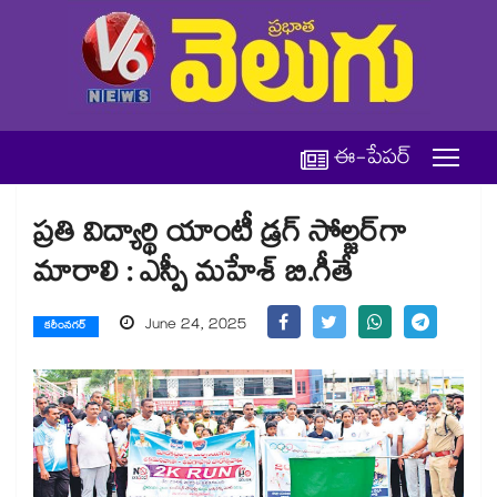
ఈ-పేపర్
ప్రతి విద్యార్థి యాంటీ డ్రగ్ సోల్జర్‌‌‌‌గా
మారాలి : ఎస్పీ మహేశ్‌‌ బి.గీతే
June 24, 2025
కరీంనగర్