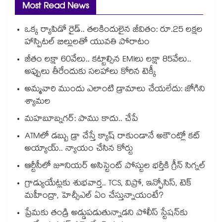
Most Read News
ఒక్క ర్యాపిడో రైడ్.. తలకిందులైన జీవితం: రూ.25 లక్షల
హాస్పిటల్ బిల్లులతో యువతి పోరాటం
జీతం లక్షా 60వేలు.. కట్టాల్సిన EMIలు లక్షా 85వేలు..
అప్పులు తీరేందుకు సలహాలు కోరిన టెక్కీ
అమ్మవారి ముందు ఎలాంటి డ్రామాలు చేయలేదు: జోగిని
శ్యామల
మహబూబ్నగర్: పాము కాదు.. చేపే
ATMలో డబ్బు డ్రా చేస్తే క్యాష్ రాకుండానే అకౌంట్లో కట్
అయ్యాయ్.. న్యాయం చేసిన కోర్టు
ఆర్టీసీలో జూనియర్ అసిస్టెంట్‌‌ పోస్టుల భర్తీకి గ్రీన్‌‌ సిగ్నల్
గ్రాడ్యుయేట్లకు శుభవార్త.. TCS, విప్రో, ఇన్ఫోసిస్, టెక్
మహీంద్రా, హెచ్సీఎల్ ఏం చేస్తున్నాయంటే?
ప్రేమకు తండ్రి అడ్డుపడుతున్నాడని పోలీస్ స్టేషన్⁪కు