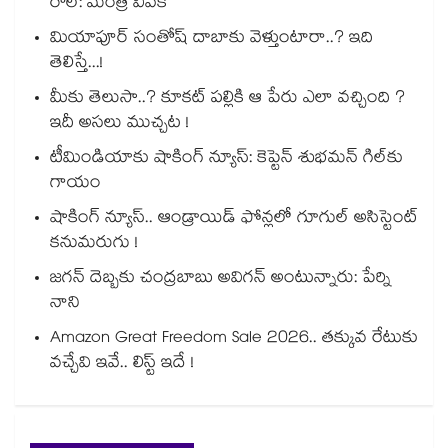
రోల్: మంత్రి వివేక్
మియాపూర్ సంతోష్ దాబాకు వెళ్తుంటారా..? ఇది
తెలిస్తే...!
మీకు తెలుసా..? కూకట్ పల్లికి ఆ పేరు ఎలా వచ్చింది ?
ఇదీ అసలు ముచ్చట !
టీమిండియాకు షాకింగ్ న్యూస్: కెప్టెన్ శుభమన్ గిల్‎కు
గాయం
షాకింగ్ న్యూస్.. ఆండ్రాయిడ్ ఫోన్లలో గూగుల్ అసిస్టెంట్
కనుమరుగు !
జగన్ దెబ్బకు చంద్రబాబు అవిగన్ అంటున్నారు: పేర్ని
నాని
Amazon Great Freedom Sale 2026.. తక్కువ రేటుకు
వచ్చేవి ఇవే.. లిస్ట్ ఇదే !