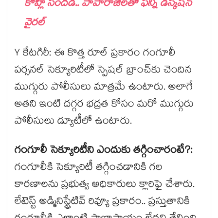
కోహ్లీ సందడి.. పాపారాజీలతో ఫన్నీ డిస్కషన్
వైరల్
Y కేటగిరీ: ఈ కొత్త రూల్ ప్రకారం గంగూలీ
పర్సనల్ సెక్యూరిటీలో స్పెషల్ బ్రాంచ్‌కు చెందిన
ముగ్గురు పోలీసులు మాత్రమే ఉంటారు. అలాగే
అతని ఇంటి దగ్గర భద్రత కోసం మరో ముగ్గురు
పోలీసులు డ్యూటీలో ఉంటారు.
గంగూలీ సెక్యూరిటీని ఎందుకు తగ్గించారంటే?:
గంగూలీకి సెక్యూరిటీ తగ్గించడానికి గల
కారణాలను ప్రభుత్వ అధికారులు క్లారిఫై చేశారు.
లేటెస్ట్ అడ్మినిస్ట్రేటివ్ రివ్యూ ప్రకారం.. ప్రస్తుతానికి