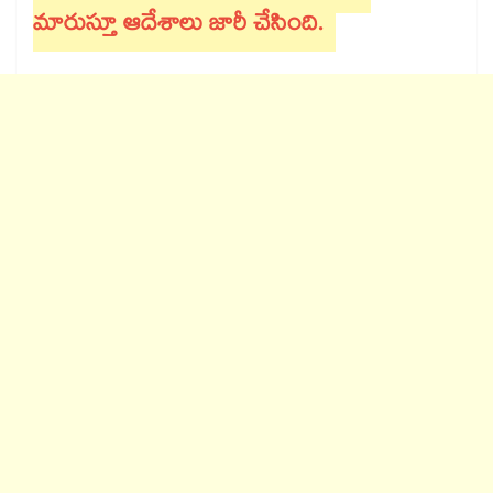
మారుస్తూ ఆదేశాలు జారీ చేసింది.