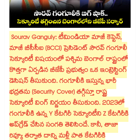
Sourav Ganguly: టీమిండియా మాజీ కెప్టెన్,
మాజీ బీసీసీఐ (BCCI) ప్రెసిడెంట్ సౌరవ్ గంగూలీ
సెక్యూరిటీ విషయంలో పశ్చిమ బెంగాల్ రాష్ట్రంలో
కొత్తగా ఏర్పడిన బీజేపీ ప్రభుత్వం ఒక ఇంట్రెస్టింగ్
డెసిషన్ తీసుకుంది. గంగూలీకి ఇస్తున్న భారీ
భద్రతను (Security Cover) తగ్గిస్తూ రాష్ట్ర
సెక్యూరిటీ వింగ్ నిర్ణయం తీసుకుంది. 2023లో
గంగూలీకి ఉన్న Y కేటగిరీ సెక్యూరిటీని Z కేటగిరీకి
అప్‌గ్రేడ్ చేసిన సంగతి తెలిసిందే. కానీ, తాజా
రివ్యూ తర్వాత దాన్ని మళ్లీ పాత కేటగిరీకి