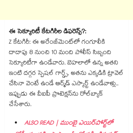
ఈ సెక్యూరిటీ కేటగిరీల డిఫరెన్స్?:
Z కేటగిరీ: ఈ అరేంజ్‌మెంట్‌లో గంగూలీకి
దాదాపు 8 నుంచి 10 మంది పోలీస్ సిబ్బంది
సెక్యూరిటీగా ఉండేవారు. బెహలాలో ఉన్న అతని
ఇంటి దగ్గర స్పెషల్ గార్డ్స్, అతను ఎక్కడికి ట్రావెల్
చేసినా వెంటే ఉండే ఆర్మ్‌డ్ ఎస్కార్ట్ ఉండేవాళ్లు..
ఇప్పుడు ఈ వీఐపీ ప్రొటెక్షన్‌ను రోల్‌బ్యాక్
చేసేశారు.
ALSO READ | ముంబై ఎయిర్‌పోర్ట్‌లో