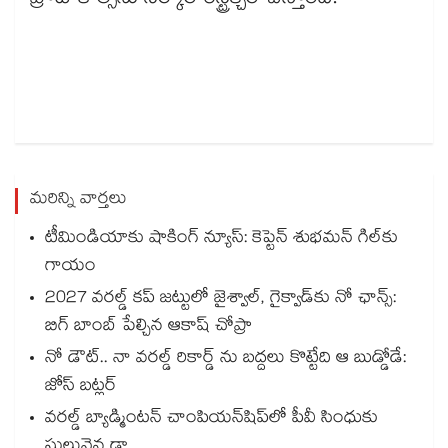
ప్రోటోకాల్స్‌ను సర్కార్ రీస్ట్రక్చర్ చేస్తోంది.
మరిన్ని వార్తలు
టీమిండియాకు షాకింగ్ న్యూస్: కెప్టెన్ శుభమన్ గిల్‎కు
గాయం
2027 వరల్డ్ కప్‎ జట్టులో జైశ్వాల్, గైక్వాడ్‎కు నో ఛాన్స్:
బిగ్ బాంబ్ పేల్చిన ఆకాష్ చోప్రా
నో డౌట్.. నా వరల్డ్ రికార్డ్ ను బద్దలు కొట్టేది ఆ బుడ్డోడే:
జోస్ బట్లర్
వరల్డ్ బ్యాడ్మింటన్ చాంపియన్‌షిప్‌లో పీవీ సింధుకు
సులువైన డ్రా