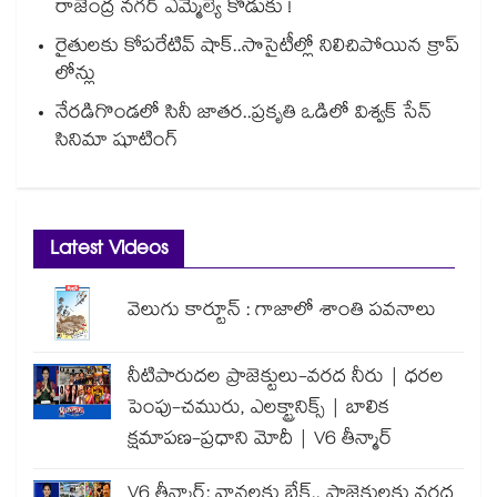
రాజేంద్ర నగర్ ఎమ్మెల్యే కొడుకు !
రైతులకు కోపరేటివ్ షాక్..సొసైటీల్లో నిలిచిపోయిన క్రాప్
లోన్లు
నేరడిగొండలో సినీ జాతర..ప్రకృతి ఒడిలో విశ్వక్ సేన్
సినిమా షూటింగ్
Latest Videos
వెలుగు కార్టూన్ : గాజాలో శాంతి పవనాలు
నీటిపారుదల ప్రాజెక్టులు-వరద నీరు | ధరల
పెంపు-చమురు, ఎలక్ట్రానిక్స్ | బాలిక
క్షమాపణ-ప్రధాని మోదీ | V6 తీన్మార్
V6 తీన్మార్: వానలకు బ్రేక్.. ప్రాజెక్టులకు వరద