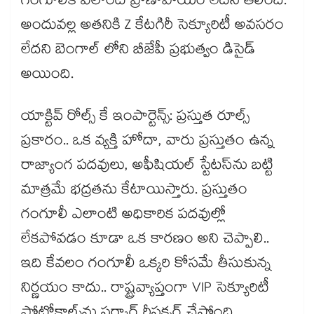
గంగూలీకి ఎలాంటి ప్రాణాపాయం లేదని తేలింది.
అందువల్ల అతనికి Z కేటగిరీ సెక్యూరిటీ అవసరం
లేదని బెంగాల్ లోని బీజేపీ ప్రభుత్వం డిసైడ్
అయింది.
యాక్టివ్ రోల్స్ కే ఇంపార్టెన్స్: ప్రస్తుత రూల్స్
ప్రకారం.. ఒక వ్యక్తి హోదా, వారు ప్రస్తుతం ఉన్న
రాజ్యాంగ పదవులు, అఫీషియల్ స్టేటస్‌ను బట్టి
మాత్రమే భద్రతను కేటాయిస్తారు. ప్రస్తుతం
గంగూలీ ఎలాంటి అధికారిక పదవుల్లో
లేకపోవడం కూడా ఒక కారణం అని చెప్పాలి..
ఇది కేవలం గంగూలీ ఒక్కరి కోసమే తీసుకున్న
నిర్ణయం కాదు.. రాష్ట్రవ్యాప్తంగా VIP సెక్యూరిటీ