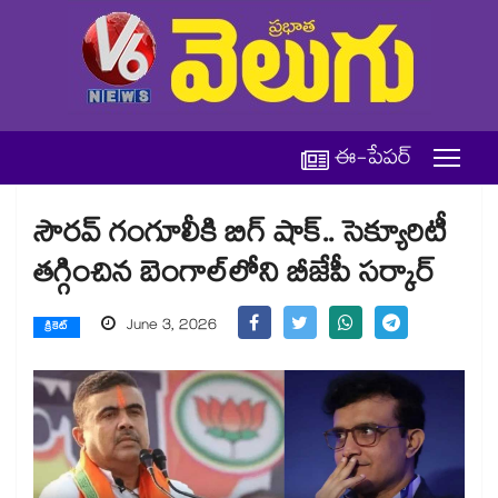
ఈ-పేపర్
సౌరవ్ గంగూలీకి బిగ్ షాక్.. సెక్యూరిటీ
తగ్గించిన బెంగాల్⁬లోని బీజేపీ సర్కార్
June 3, 2026
క్రికెట్