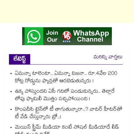
మరిన్ని వార్తలు
లేటెస్ట్
ఏమన్నా టాలెంటా.. ఏమన్నా విజనా.. రూ.4వేల 200
కోట్ల రోడ్డును ఫ్యాన్లతో ఆరబెడుతున్నరు !
ఉక్క పోస్తుందని ఏసీ గదిలో పండుకున్నరు.. తెల్లారే
లోపు ఫ్యామిలీ మొత్తం సచ్చిపోయింది !
కొంపదీసి ట్రైన్⁬లో టీ తాగుతున్నారా..? వాటర్ హీటర్⁭⁭తో
టీ వేడి చేస్తున్నారు బ్రో..!
మెయిన్ స్ట్రీమ్ మీడియా కంటే సోషల్ మీడియాదే లీడ్