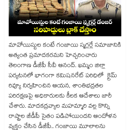
మావోయిస్టుల కంటే గంజాయి స్మగ్లర్లే సమాజానికి
అత్యంత ప్రమాదకరమని హెచ్చరించారు
తెలంగాణ డీజీపీ సీవీ ఆనంద్. ఖమ్మం జిల్లా
పర్యటనలో భాగంగా కమిషనరేట్ పరిధిలో క్రైమ్
రివ్యూ నిర్వహించిన ఆయన, శాంతిభద్రతల
పరిరక్షణపై అధికారులకు కీలక ఆదేశాలు జారీ
చేశారు. మాదకద్రవ్యాల మహమ్మారి వల్ల కొన్ని
రాష్ట్రాల జీడీపీ సైతం పడిపోయిందని ఆందోళన
వ్యక్తం చేసిన డీజీపీ.. గంజాయి మూలాలను