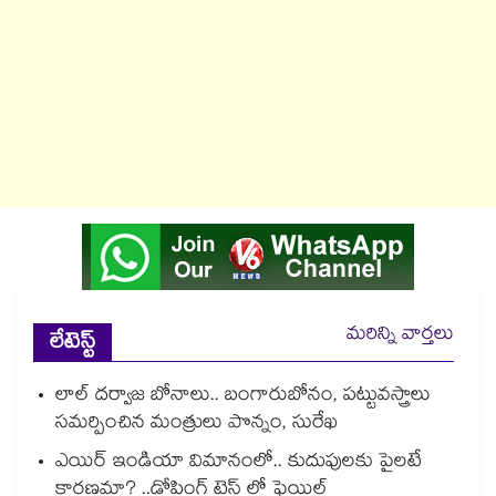
మరిన్ని వార్తలు
లేటెస్ట్
లాల్ దర్వాజ బోనాలు.. బంగారుబోనం, పట్టువస్త్రాలు
సమర్పించిన మంత్రులు పొన్నం, సురేఖ
ఎయిర్ ఇండియా విమానంలో.. కుదుపులకు పైలటే
కారణమా? ..డోపింగ్ టెస్ట్ లో ఫెయిల్