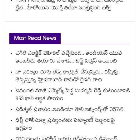
Yukti Thareja: ఇమ్రాన్ హష్మీతో ఒక్క పాట.. ఓవర్‌నైట్
క్రేజ్.. హీరోయిన్ యుక్తి తరేజా ఇంట్రెస్టింగ్ జర్నీ!
Most Read News
ఎగిరే ఎలక్ట్రిక్ వెహికల్ వచ్చేసింది.. ఇండియన్ యువ
ఇంజనీరు తయారు చేశాడు.. టెస్ట్ సక్సెస్ అయింది
నా వైకల్యం చూసి రైడ్స్ క్యాన్సిల్ చేస్తున్నరు.. కన్నీళ్లు
తెప్పిస్తున్న హైదరాబాద్ రాపిడో రైడర్ గాథ
దివంగత మాజీ ఎమ్మెల్యే పెద్ద సుదర్శన్ రెడ్డి కుటుంబానికి
BRS భారీ ఆర్థిక సాయం
పడిక్కల్‌‌ ప్రతాపం..ఇండియా తొలి ఇన్నింగ్స్‌‌లో 357/6
ఢిల్లీ పోలీసుల్లా ప్రవర్తించకు: సెక్యూరిటీ సిబ్బందిపై
ఆగ్రహం
E20 దెబ్బకు పెట్రోల్ కార్లకు తగ్గిపోయిన డిమాండ్..