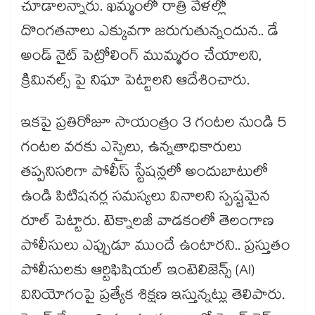
చూడాలన్నారు. ఖమ్మంలో రాత్రి వేళల్లో
దొంగతనాలు ఎక్కువగా జరుగుతున్నందున.. డే
అండ్ నైట్ పెట్రోలింగ్ ముమ్మరం చేయాలని,
క్రిమినల్స్ పై నిఘా పెట్టాలని ఆదేశించారు.
ఇకపై ప్రతిరోజూ సాయంత్రం 3 గంటల నుండి 5
గంటల వరకు ఎస్సైలు, ఉన్నతాధికారులు
తప్పనిసరిగా పోలీస్ స్టేషన్లలో అందుబాటులో
ఉండి పిటిషనర్ల సమస్యలు వినాలని స్పష్టమైన
రూల్ పెట్టారు. టెక్నాలజీ వాడకంలో తెలంగాణ
పోలీసులు ఎప్పుడూ ముందే ఉంటారని.. ప్రస్తుతం
పోలీసులకు ఆర్టిఫిషియల్ ఇంటెలిజెన్స్ (AI)
వినియోగంపై ప్రత్యేక శిక్షణ ఇస్తున్నట్లు తెలిపారు.