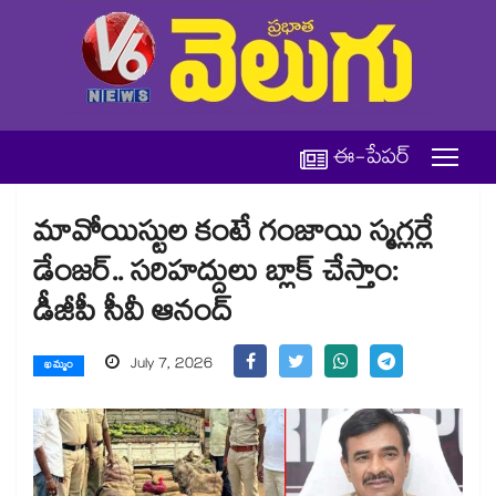
ఈ-పేపర్
మావోయిస్టుల కంటే గంజాయి స్మగ్లర్లే
డేంజర్.. సరిహద్దులు బ్లాక్ చేస్తాం:
డీజీపీ సీవీ ఆనంద్
July 7, 2026
ఖమ్మం