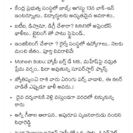
కేంద్ర ప్రభుత్వ సంస్థలో జాబ్స్: ఆగస్టు 13న వాక్-ఇన్
ఇంటర్వ్యూలు.. విద్యార్థులకు అద్భుతమైన అవకాశం..
ఐటీఐ, డిప్లొమా, డిగ్రీ చేశారా? IMMTలో అప్రెంటిస్
ఖాళీలు.. ట్రైనింగ్ తో పాటు స్టైపెండ్..
ఇంజినీరింగ్ చేశారా ? రైల్వే సంస్థలో ఉద్యోగాలు.. నెలకు
మంచి జీతం.. పూర్తి వివరాలివే!
Mahesh Babu: హ్యాపీ బర్త్ డే MB.. మహేష్‌పై నమ్రత
ప్రేమ వర్షం.. ఫిదా అవుతున్న సూపర్‌స్టార్ ఫ్యాన్స్
జ్యోతిష్యం:ఏ రాశి వారు ఏరంగు పర్స్ వాడాలి.. ఈ కలర్
వాడితే ఎప్పుడూ ఖాళీ అవదు..!
దైవ దర్శనానికి వెళ్లి వస్తుండగా వరదలో చిక్కుకున్న
కారు
అగ్ని గీతాల ఆలాపన.. అపురూప సృజనకారుడు నందిని
సిధారెడ్డి