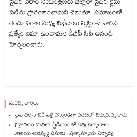
సైబర్ నేరాల నియంత్రణకు జిల్లాలో సైబర్ క్రైమ్
సెల్‌ను ప్రారంభించామని చెబుతూ.. సమాజంలో
రెండు వర్గాల మధ్య విభేదాలు సృష్టించే వారిపై
ప్రత్యేక నిఘా ఉంచామని డీజీపీ సీవీ ఆనంద్
హెచ్చరించారు.
మరిన్ని వార్తలు
దైవ దర్శనానికి వెళ్లి వస్తుండగా వరదలో చిక్కుకున్న కారు
భద్రాచలం మిథిలా స్టేడియంలో నిత్య కల్యాణాలు
..ఆలయ అభివృద్ధి పనులు.. ప్రత్యామ్నాయ ఏర్పాట్లు