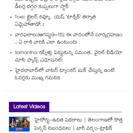
డీలర్ల దగ్గర కుప్పలుగా స్టాక్
Toxic ట్రైలర్ రివ్యూ.. యష్ ‘టాక్సిక్’ తర్వాత
ఏమైపోతాడో..!
వారఫలాలు(ఆగస్టు9–15): ఈ వారంలోనే సూర్యగ్రహణం
.. ఏ రాశి వారికి ఎలా ఉంటుంది!
Samantha: కన్నీళ్లు పెట్టుకున్న సమంత.. వైరల్ వీడియో
చూసి ఫ్యాన్స్ ఎమోషనల్!
హైదరాబాద్⁪లో వాటర్ ట్యాంకర్ బుక్ చేస్తున్న ఇంటి
ఓనర్లకు ముఖ్య గమనిక
Latest Videos
హైకోర్టు-ఉచిత పథకాలు | తెలంగాణలో కొత్త
పెన్షన్ నిబంధనలు | భారీ వర్షం-ట్రాఫిక్