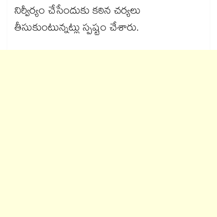
నిర్వీర్యం చేసేందుకు కఠిన చర్యలు
తీసుకుంటున్నట్లు స్పష్టం చేశారు.