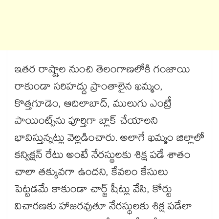
ఇతర రాష్ట్రాల నుంచి తెలంగాణలోకి గంజాయి
రాకుండా సరిహద్దు ప్రాంతాలైన ఖమ్మం,
కొత్తగూడెం, ఆదిలాబాద్, ములుగు ఎంట్రీ
పాయింట్స్‌ను పూర్తిగా బ్లాక్ చేయాలని
భావిస్తున్నట్లు వెల్లడించారు. అలాగే ఖమ్మం జిల్లాలో
కన్విక్షన్ రేటు అంటే నేరస్థులకు శిక్ష పడే శాతం
చాలా తక్కువగా ఉందని, కేవలం కేసులు
పెట్టడమే కాకుండా చార్జ్ షీట్లు వేసి, కోర్టు
విచారణకు హాజరవుతూ నేరస్థులకు శిక్ష పడేలా