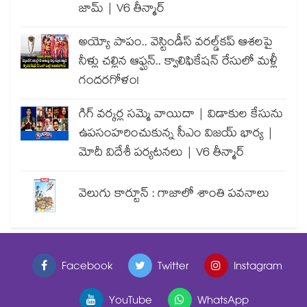
జామ్ | V6 తీన్మార్
అయ్యో పాపం.. వెస్టిండీస్ వరల్డ్‌కప్ ఆశలపై
నీళ్లు చల్లిన ఆఫ్ఘన్.. క్వాలిఫికేషన్ రేసులో మళ్లీ
గందరగోళం!
గిగ్ వర్కర్ల సమ్మె వాయిదా | విడాకుల కేసును
ఉపసంహరించుకున్న సీఎం విజయ్ భార్య |
మోదీ విదేశీ పర్యటనలు | V6 తీన్మార్
వెలుగు కార్టూన్ : గాజాలో శాంతి పవనాలు
Facebook
Twitter
Instagram
YouTube
WhatsApp