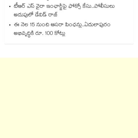
టీఆర్ ఎస్ వైరా ఇంఛార్జీపై ఫోక్సో కేసు..పోలీసులు
అదుపులో డేవిడ్ రాజ్
ఈ నెల 15 నుంచి ఆసరా పింఛన్లు..ఏదులాపురం
అభివృద్ధికి రూ. 100 కోట్లు