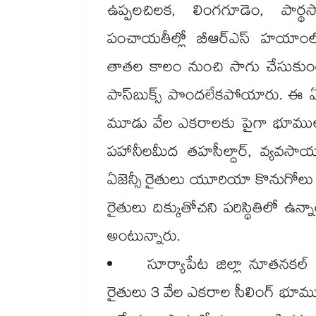
ఉప్పలచిలక, లింగగూడెం, పార్థ
పంచాయతీల్లో బీఆర్‌‌‌‌ఎస్ హయాంలో 
తాతల కాలం నుంచి సాగు చేసుకుంటు
పాస్‌‌బుక్స్ పొందలేకపోయారు. ఈ ఏజ
మూడు వేల ఎకరాలకు పైగా భూములు 
పహానీలమీద తహసీల్దార్, వ్యవ
ఏజెన్సీ రైతులు యూరియా కొనుగోలు చ
రైతులు దిక్కుతోచని పరిస్థితిలో ఉన
అంటున్నారు.
సూర్యాపేట జిల్లా నూతనకల్ 
రైతులు 3 వేల ఎకరాల సీలింగ్ భూము