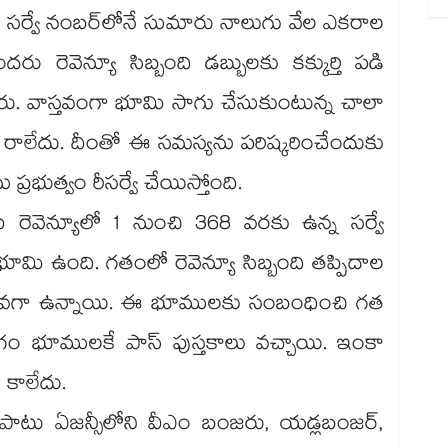
క సర్వే నంబర్‌‌‌‌లోనే సుమారు నాలుగు వేల ఎకరాల
రెవెన్యూ సిబ్బంది డబ్బులకు కక్కుర్తి పడి
కించారు. వాస్తవంగా భూమి సాగు చేసుకుంటున్న చాలా
క్‌‌లు రాలేదు. దీంతో ఈ సమస్యను పరిష్కరించేందుకు
్రభుత్వం రీసర్వే చేయిస్తోంది.
 రెవెన్యూలో 1 నుంచి 368 వరకు ఉన్న సర్వే
మి ఉంది. గతంలో రెవెన్యూ సిబ్బంది తప్పిదాల
క్కువగా ఉన్నాయి. ఈ భూములకు సంబంధించి గత
గం భూములకే పాస్ పుస్తకాలు వచ్చాయి. ఇంకా
 కాలేదు.
పాటు ఏజన్సీలోని వీఎం బంజరు, యడ్లబంజర్,