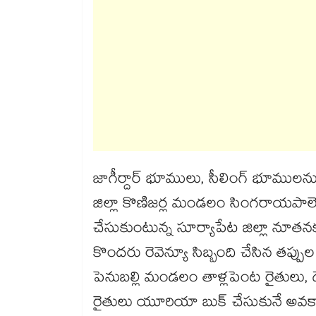
జాగీర్దార్ భూములు, సీలింగ్ భూములను
జిల్లా కొణిజర్ల మండలం సింగరాయపా
చేసుకుంటున్న సూర్యాపేట జిల్లా నూతన
కొందరు రెవెన్యూ సిబ్బంది చేసిన తప్పుల
పెనుబల్లి మండలం తాళ్లపెంట రైతులు, ద
రైతులు యూరియా బుక్ చేసుకునే అవకా