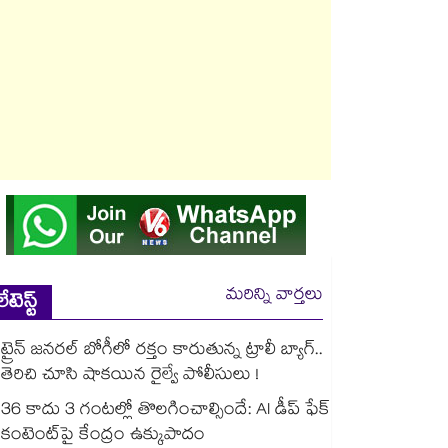
మరిన్ని వార్తలు
లేటెస్ట్
ట్రైన్ జనరల్ బోగీలో రక్తం కారుతున్న ట్రాలీ బ్యాగ్..
తెరిచి చూసి షాకయిన రైల్వే పోలీసులు !
36 కాదు 3 గంటల్లో తొలగించాల్సిందే: AI డీప్ ఫేక్
కంటెంట్‎పై కేంద్రం ఉక్కుపాదం