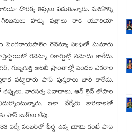
రియా దొరక్క తిప్పలు పడుతున్నారు. మరికొన్ని
గిరిజనులు హక్కు పత్రాలు రాక యూరియా
లం సింగరాయపాలెం రెవెన్యూ పరిధిలో సుమారు
ిస్థాయిలో రెవెన్యూ రికార్డుల్లో నమోదు కాలేదు.
్ననగర్, గుబ్బగుర్తి అటవీ ప్రాంతాల్లో వందల ఎకరాల
కాక పట్టాదారు పాస్‌‌ పుస్తకాలు జారీ కాలేదు.
ణిలో తప్పులు, వారసత్వ వివాదాలు, ఆన్ లైన్ లోపాల
ుర్కొంటున్నారు. ఇలా వేర్వేరు కారణాలతో
ాస్ బుక్‌‌లు లేవు.
3 సర్వే నంబర్‌‌‌‌లో ఫీల్డ్ ఉన్న భూమి కంటే పాస్