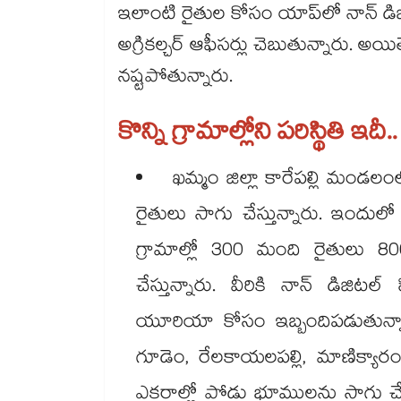
ఇలాంటి రైతుల కోసం యాప్‌‌లో నాన్ డిజిట
అగ్రికల్చర్ ఆఫీసర్లు చెబుతున్నారు. 
నష్టపోతున్నారు.
కొన్ని గ్రామాల్లోని పరిస్థితి ఇదీ..
ఖమ్మం జిల్లా కారేపల్లి మం
రైతులు సాగు చేస్తున్నారు. ఇందులో 
గ్రామాల్లో 300 మంది రైతులు
చేస్తున్నారు. వీరికి నాన్ డిజిటల్
యూరియా కోసం ఇబ్బందిపడుతున్
గూడెం, రేలకాయలపల్లి, మాణిక్యారం, ఎ
ఎకరాల్లో పోడు భూములను సాగు చేస