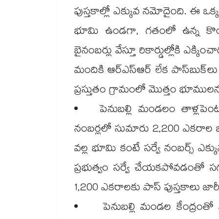
పుస్తకాల్లో ఎక్కువ నమోదైంది. ఈ ఒక్
భూమి ఉండగా, గతంలో ఉన్న కొందరు 
బైనంబర్లు వేస్తూ రికార్డుల్లోకి ఎక్
మందికి ఆర్‌‌‌‌ఎస్‌‌ఆర్ లేక పాస్‌‌బు
ప్రస్తుతం గ్రామంలో మొత్తం భూములను ప
పెనుబల్లి మండలం తాళ్లపెంట
నంబర్లలో సుమారు 2,200 ఎకరాల భూ
వల్ల భూమి కంటే సర్వే నంబర్స్ ఎ
ప్రభుత్వం సర్వే చేయకపోవడంతో స
1,200 ఎకరాలకు పాస్ పుస్తకాలు జారీ
పెనుబల్లి మండల కేంద్రంతో 