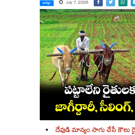
July 7, 2026
ఖమ్మం
దేవుడి మాన్యం సాగు చేసే కౌలు 