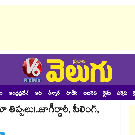
శం
ఆంధ్రప్రదేశ్
ఆట
తీన్మార్
టాకీస్
బిజినెస్
క్రైమ్
సక్సెస్
ల
ిప్పలు!..జాగీర్దారీ, సీలింగ్,