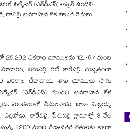
ల్ సిగ్నేచర్ (ఎన్‌‌డీఎస్) ఆప్షన్ ఉందని
అయితే, దానిపై అవగాహన లేక బాధిత రైతులు
డలంలో 25,292 ఎకరాల భూములను 12,797 మంది
మాదారం, పేరుపల్లి, గేట్ కారేపల్లి, దుబ్బతండా
 800 ఎకరాల దేవాదాయ శాఖ భూములు సాగు
 సిగ్నేచర్ (ఎన్‌‌డీఎస్​) గురించి అవగాహన లేక
నారు. మండలంలో చీమలపాడు, బాజు మల్లయ్య
ర్రబోడు, కారేపల్లి, పేరుపల్లి గ్రామాల్లో 3 వేల
్తున్న 1,200 మంది గిరిజనేతర రైతులకు కూడా