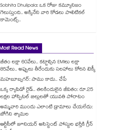
Sobhita Dhulipala: ఒక రోజు కమ్యూనిజం
గెలుస్తుంది.. అక్కినేని వారి కోడలు పొలిటికల్
కామెంట్స్..
Most Read News
జీతం లక్షా 60వేలు.. కట్టాల్సిన EMIలు లక్షా
85వేలు.. అప్పులు తీరేందుకు సలహాలు కోరిన టెక్కీ
మహబూబ్నగర్: పాము కాదు.. చేపే
ఒక్క ర్యాపిడో రైడ్.. తలకిందులైన జీవితం: రూ.25
లక్షల హాస్పిటల్ బిల్లులతో యువతి పోరాటం
అమ్మవారి ముందు ఎలాంటి డ్రామాలు చేయలేదు:
జోగిని శ్యామల
ఆర్టీసీలో జూనియర్ అసిస్టెంట్‌‌ పోస్టుల భర్తీకి గ్రీన్‌‌