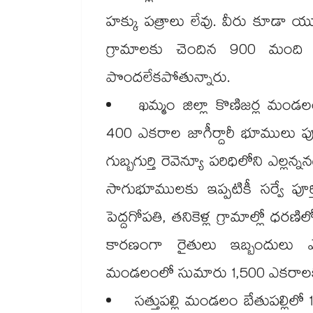
హక్కు పత్రాలు లేవు. వీరు కూడా యూ
గ్రామాలకు చెందిన 900 మంది 
పొందలేకపోతున్నారు.
ఖమ్మం జిల్లా కొణిజర్ల మండ
400 ఎకరాల జాగీర్దారీ భూములు పూర్త
గుబ్బగుర్తి రెవెన్యూ పరిధిలోని ఎల్లన
సాగుభూములకు ఇప్పటికీ సర్వే పూర్తి
పెద్దగోపతి, తనికెళ్ల గ్రామాల్లో ధర
కారణంగా రైతులు ఇబ్బందులు ఎద
మండలంలో సుమారు 1,500 ఎకరాలకు ప
సత్తుపల్లి మండలం బేతుపల్లిలో 13