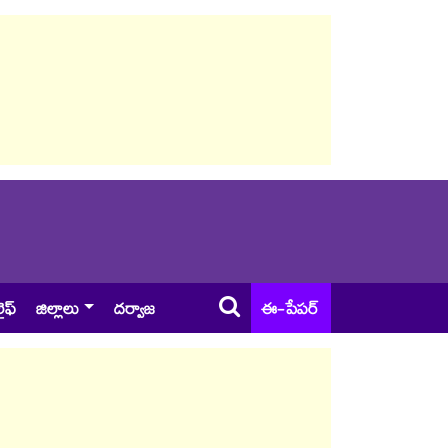
ైఫ్
జిల్లాలు
దర్వాజ
ఈ-పేపర్