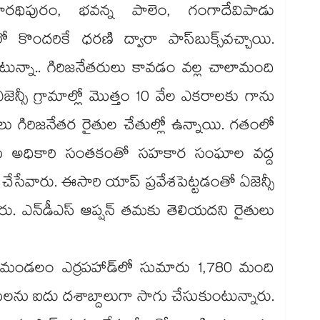
సారథిపురం, భవన్న పాలెం, గంగాదేవిపాడు
కొందరికే ధరణి ద్వారా పాస్‌‌బుక్స్​వచ్చాయి.
న్నా.. గిరిజనేతరులు కావడం వల్ల చాలామంది
ెన్సీ గ్రామాల్లో మొత్తం 10 వేల ఎకరాలకు గాను
గిరిజనేతర రైతుల చేతుల్లో ఉన్నాయి. గతంలో
సాయ అధికారి సంతకంతో సహకార సంఘాల వద్ద
ేసేవారు. ఈసారి యాప్ ప్రవేశపెట్టడంతో ఏజెన్సీ
్నారు. ఎన్‌‌డీఎస్ ఆప్షన్ తమకు తెలియదని రైతులు
మండలం ఎర్రపహాడ్‌‌లో సుమారు 1,780 మంది
లను ఐదు దశాబ్దాలుగా సాగు చేసుకుంటున్నారు.