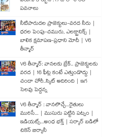
వెలుగు కార్టూన్ : గాజాలో శాంతి
పవనాలు
నీటిపారుదల ప్రాజెక్టులు-వరద నీరు |
ధరల పెంపు-చమురు, ఎలక్ట్రానిక్స్ |
బాలిక క్షమాపణ-ప్రధాని మోదీ | V6
తీన్మార్
V6 తీన్మార్: వానలకు బ్రేక్.. ప్రాజెక్టులకు
వరద | 16 ఫీట్ల కంటే ఎత్తుండొద్దు |
చందా చోరీ..స్కిట్ అదిరింది | ఇగ
సెలవు పెద్దన్న
V6 తీన్మార్ : వానలొచ్చే...రైతులు
మురిసే... | ముసురు పట్టిన పట్నం |
ఇడియట్స్...అంధ భక్త్ | సర్కార్ బడిలో
చికెన్ బిర్యానీ