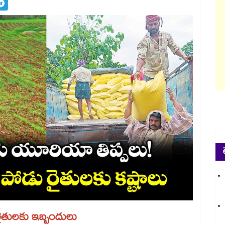
రైతులకు ఇబ్బందులు