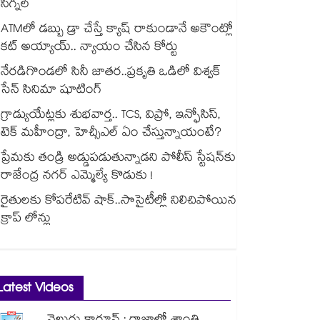
సిగ్నల్
ATMలో డబ్బు డ్రా చేస్తే క్యాష్ రాకుండానే అకౌంట్లో
కట్ అయ్యాయ్.. న్యాయం చేసిన కోర్టు
నేరడిగొండలో సినీ జాతర..ప్రకృతి ఒడిలో విశ్వక్
సేన్ సినిమా షూటింగ్
గ్రాడ్యుయేట్లకు శుభవార్త.. TCS, విప్రో, ఇన్ఫోసిస్,
టెక్ మహీంద్రా, హెచ్సీఎల్ ఏం చేస్తున్నాయంటే?
ప్రేమకు తండ్రి అడ్డుపడుతున్నాడని పోలీస్ స్టేషన్⁪కు
రాజేంద్ర నగర్ ఎమ్మెల్యే కొడుకు !
రైతులకు కోపరేటివ్ షాక్..సొసైటీల్లో నిలిచిపోయిన
క్రాప్ లోన్లు
Latest Videos