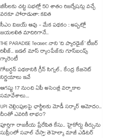
బీసీలకు చట్ట సభల్లో 50 శాతం రిజర్వేషన్లు వచ్చే
వరకూ పోరాడుతా: కవిత
సీఎం విజయ్ ఆవు - మేక పథకం : అప్పట్లో
జయలలిత మాదిరిగానే..
THE PARADISE Teaser: నాని ‘ది ప్యారడైజ్‌‌’ టీజర్
రిలీజ్.. జడల్ మాస్ ర్యాంపేజ్‌కు గూస్‌బంప్స్
గ్యారెంటీ
గోబర్ధన్ పథకానికి గ్రీన్ సిగ్నల్.. కేంద్ర కేబినెట్
నిర్ణయాలు ఇవే
ఆగష్టు 17 నుంచి ఏపీ అసెంబ్లీ వర్షాకాల
సమావేశాలు...
UPI చెల్లింపులపై ఛార్జీలకు మోడీ సర్కార్ ఆమోదం..
దీంతో ఎవరికి లాభం?
పూర్తిగా రాజకీయ ప్రేరేపిత కేసు.. హైకోర్టు తీర్పును
సుప్రీంలో సవాల్ చేస్తా: తెహెల్కా మాజీ ఎడిటర్