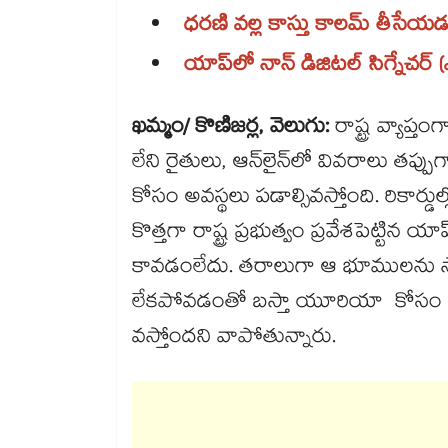
ధరణి వల్ల కాస్తు కాలమ్ తీసే
యాప్‌‌లో నాన్ డిజిటల్ సిగ్నేచర్ 
ఖమ్మం/ కొణిజర్ల, వెలుగు:
రాష్ట్ర వ్యాప
లేని రైతులు, ఆన్‌‌లైన్‌‌లో వివరాలు
కోసం అవస్థలు పడాల్సివస్తోంది. రికా
కొత్తగా రాష్ట్ర ప్రభుత్వం ప్రవేశపెట్ట
కావడంలేదు. తరాలుగా ఆ భూములను సాగు చ
లేకపోవడంతో బస్తా యూరియా కోసం కూ
వస్తోందని వాపోతున్నారు.