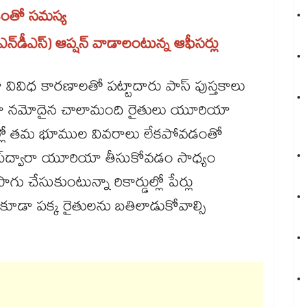
యడంతో సమస్య
(ఎన్‌‌డీఎస్) ఆప్షన్ వాడాలంటున్న ఆఫీసర్లు
్తంగా వివిధ కారణాలతో పట్టాదారు పాస్ పుస్తకాలు
 తప్పుగా నమోదైన చాలామంది రైతులు యూరియా
ర్డుల్లో తమ భూముల వివరాలు లేకపోవడంతో
ిన యాప్​ద్వారా యూరియా తీసుకోవడం సాధ్యం
ేసుకుంటున్నా రికార్డుల్లో పేర్లు
డా పక్క రైతులను బతిలాడుకోవాల్సి