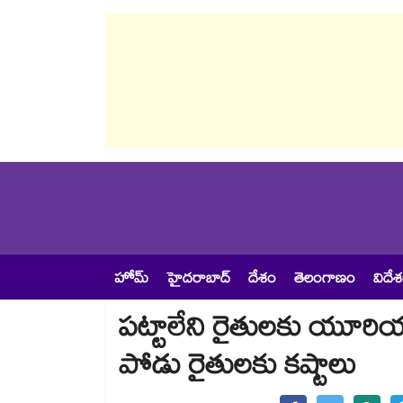
హోమ్
హైదరాబాద్
దేశం
తెలంగాణం
విదే
పట్టాలేని రైతులకు యూరియా త
పోడు రైతులకు కష్టాలు