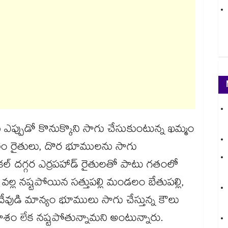
 ఎప్పుడో కొనుక్కొని సాగు చేసుకుంటున్న ఖమ్మం
లెం రైతులు, దొర భూములను సాగు
కల్ దగ్గర ఎర్రపహాడ్ రైతులతో పాటు గతంలో
 వల్ల నష్టపోయిన సత్తుపల్లి మండలం బేతుపల్లి,
ేవుడి మాన్యం భూములు సాగు చేస్తున్న కౌలు
శం లేక నష్టపోతున్నామని అంటున్నారు.