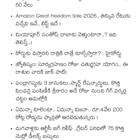
50 వేలు
Amazon Great Freedom Sale 2026.. తక్కువ రేటుకు
వచ్చేవి ఇవే.. లిస్ట్ ఇదే !
మియాపూర్ సంతోష్ దాబాకు వెళ్తుంటారా..? ఇది
తెలిస్తే...!
కోర్టుకు వస్తారని రాత్రికి రాత్రే కూల్చేస్తారా? : హైకోర్టు
జ్యోతిష్యం: సూర్యగ్రహణం రోజు చతుర్గ్రహ యోగం.. ఈ
రాశుల వారికి జాక్ పాట్!
పంద్రాగస్టుకు 3 కానుకలు..స్మార్ట్ రేషన్కార్డులు, కొత్త
పింఛన్ల పంపిణీకి శ్రీకారం అదే రోజు నుంచి గిగ్ వర్కర్ల
చట్టం అమల్లోకి
ఏమన్నా టాలెంటా.. ఏమన్నా విజనా.. రూ.4వేల 200
కోట్ల రోడ్డును ఫ్యాన్లతో ఆరబెడుతున్నరు !
మగవాళ్లకు ఆర్టీసీ బిగ్ రిలీఫ్ ..గ్రేటర్ పరిధిలో 75 కొత్త
మెట్రో డీలక్స్ బస్సులు