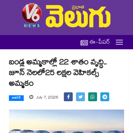
ఈ-పేపర్
బండ్ల అమ్మకాల్లో 22 శాతం వృద్ధి..
జూన్ నెలలో25 లక్షల వెహికల్స్
అమ్మకం
July 7, 2026
బిజినెస్