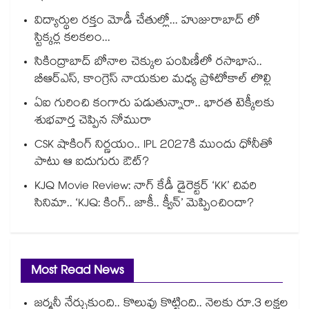
విద్యార్థుల రక్తం మోడీ చేతుల్లో... హుజురాబాద్ లో
స్టిక్కర్ల కలకలం...
సికింద్రాబాద్ బోనాల చెక్కుల పంపిణీలో రసాభాస..
బీఆర్ఎస్, కాంగ్రెస్ నాయకుల మధ్య ప్రోటోకాల్ లొల్లి
ఏఐ గురించి కంగారు పడుతున్నారా.. భారత టెక్కీలకు
శుభవార్త చెప్పిన నోమురా
CSK షాకింగ్ నిర్ణయం.. IPL 2027కి ముందు ధోనీతో
పాటు ఆ ఐదుగురు ఔట్?
KJQ Movie Review: నాగ్ కేడీ డైరెక్టర్ ‘KK’ చివరి
సినిమా.. ‘KJQ: కింగ్.. జాకీ.. క్వీన్’ మెప్పించిందా?
Most Read News
జర్మనీ నేర్చుకుంది.. కొలువు కొట్టింది.. నెలకు రూ.3 లక్షల