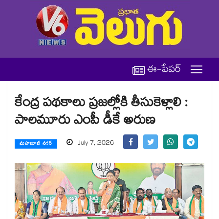
ఈ-పేపర్
కేంద్ర పథకాలు ప్రజల్లోకి తీసుకెళ్లాలి :
పాలమూరు ఎంపీ డీకే అరుణ
July 7, 2026
మహబూబ్ నగర్