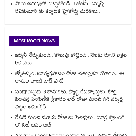
నోరు అదుపులో పెట్టుకోండి...! బీజేపీ ఎమ్మెల్సీ
రవికుమార్ కు కర్ణాటక హైకోర్టు చురకలు..
Most Read News
జర్మనీ నేర్చుకుంది.. కొలువు కొట్టింది.. నెలకు రూ.3 లక్షల
50 వేలు
జ్యోతిష్యం: సూర్యగ్రహణం రోజు చతుర్గ్రహ యోగం.. ఈ
రాశుల వారికి జాక్ పాట్!
పంద్రాగస్టుకు 3 కానుకలు..స్మార్ట్ రేషన్కార్డులు, కొత్త
పింఛన్ల పంపిణీకి శ్రీకారం అదే రోజు నుంచి గిగ్ వర్కర్ల
చట్టం అమల్లోకి
రేపటి నుంచి మూడు రోజులు సెలవులు : టూర్ల ప్లానింగ్
లో సిటీ జనం బిజీ