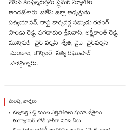
చేసిన కంప్యూటర్లను ప్రైమరీ స్కూల్​కు
అందజేశారు. బీజేపీ జిల్లా అధ్యక్షుడు
సత్యయాదవ్, రాష్ట్ర కార్యవర్గ సభ్యుడు రతంగ్
పాండు రెడ్డి, పగడాకుల శ్రీనివాస్, లక్ష్మీకాంత్ రెడ్డి,
మున్సిపల్ చైర్ పర్సన్ శ్వేత, వైస్ చైర్​పర్సన్
మంజుల, కౌన్సిలర్ సత్య రఘుపాల్
పాల్గొన్నారు.
మరిన్ని వార్తలు
కల్వకుర్తి లిఫ్ట్ నుంచి ఎత్తిపోతలు షురూ..శ్రీశైలం
రిజర్వాయర్ లోకి భారీగా వరద నీరు