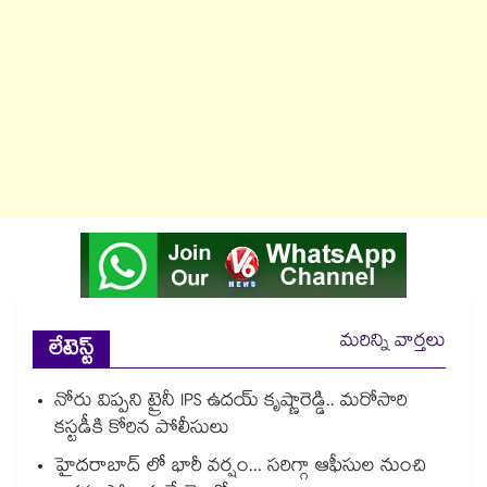
మరిన్ని వార్తలు
లేటెస్ట్
నోరు విప్పని ట్రైనీ IPS ఉదయ్ కృష్ణారెడ్డి.. మరోసారి
కస్టడీకి కోరిన పోలీసులు
హైదరాబాద్ లో భారీ వర్షం... సరిగ్గా ఆఫీసుల నుంచి