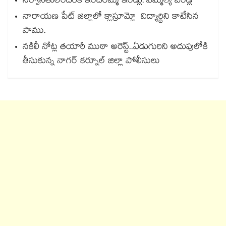
నిర్వాసితులందరికీ ఇందిరమ్మ ఇండ్లు: ఎమ్మెల్యే బండ్ల
నారాయణ పేట్ జిల్లాలో క్లాస్రూమ్లో విద్యార్థిని కాటేసిన
పాము.
నకిలీ నోట్ల తయారీ ముఠా అరెస్ట్..ఏడుగురిని అదుపులోకి
తీసుకున్న నాగర్ కర్నూల్ జిల్లా పోలీసులు