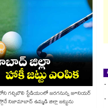
‌‌‌‌‌‌‌‌లోని గచ్చిబౌలి స్టేడియంలో జరగనున్న జూనియర్
నీలో పాల్గొనే నిజామాబాద్ ఉమ్మడి జిల్లా జట్టును