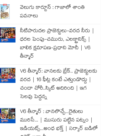
వెలుగు కార్టూన్ : గాజాలో శాంతి
పవనాలు
నీటిపారుదల ప్రాజెక్టులు-వరద నీరు |
ధరల పెంపు-చమురు, ఎలక్ట్రానిక్స్ |
బాలిక క్షమాపణ-ప్రధాని మోదీ | V6
తీన్మార్
V6 తీన్మార్: వానలకు బ్రేక్.. ప్రాజెక్టులకు
వరద | 16 ఫీట్ల కంటే ఎత్తుండొద్దు |
చందా చోరీ..స్కిట్ అదిరింది | ఇగ
సెలవు పెద్దన్న
V6 తీన్మార్ : వానలొచ్చే...రైతులు
మురిసే... | ముసురు పట్టిన పట్నం |
ఇడియట్స్...అంధ భక్త్ | సర్కార్ బడిలో