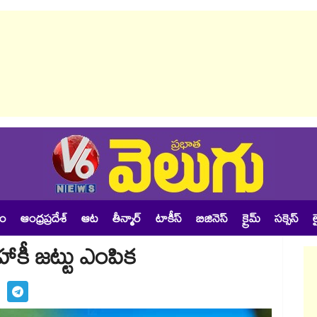
శం
ఆంధ్రప్రదేశ్
ఆట
తీన్మార్
టాకీస్
బిజినెస్
క్రైమ్
సక్సెస్
ల
హాకీ జట్టు ఎంపిక