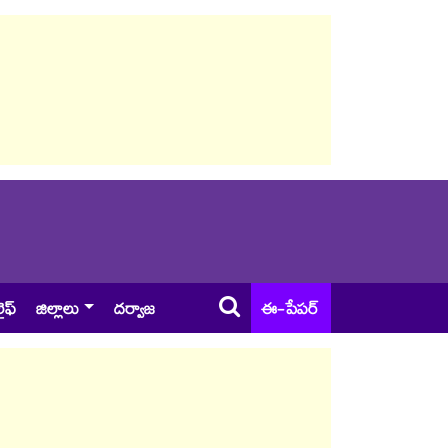
ైఫ్
జిల్లాలు
దర్వాజ
ఈ-పేపర్