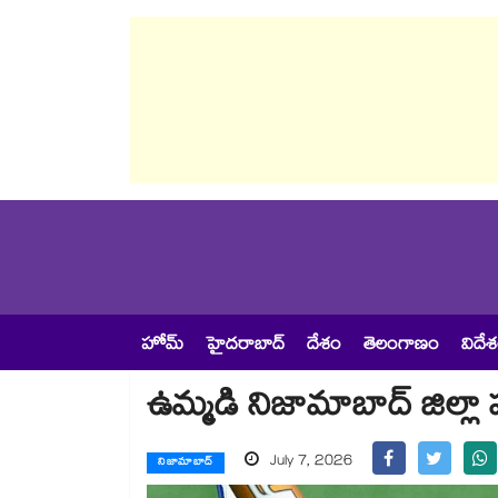
హోమ్
హైదరాబాద్
దేశం
తెలంగాణం
విదే
ఉమ్మడి నిజామాబాద్ జిల్లా 
July 7, 2026
నిజామాబాద్