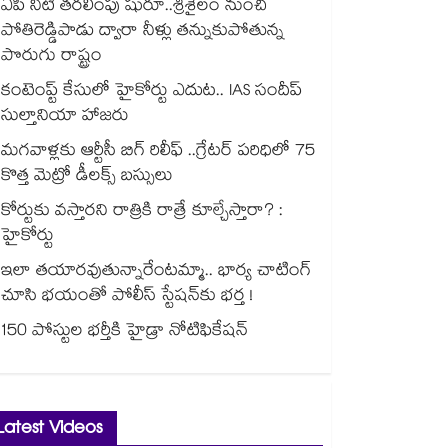
ఏపీ నీటి తరలింపు షురూ..శ్రీశైలం నుంచి
పోతిరెడ్డిపాడు ద్వారా నీళ్లు తన్నుకుపోతున్న
పొరుగు రాష్ట్రం
కంటెంప్ట్ కేసులో హైకోర్టు ఎదుట.. IAS సందీప్
సుల్తానియా హాజరు
మగవాళ్లకు ఆర్టీసీ బిగ్ రిలీఫ్ ..గ్రేటర్ పరిధిలో 75
కొత్త మెట్రో డీలక్స్ బస్సులు
కోర్టుకు వస్తారని రాత్రికి రాత్రే కూల్చేస్తారా? :
హైకోర్టు
ఇలా తయారవుతున్నారేంటమ్మా.. భార్య చాటింగ్
చూసి భయంతో పోలీస్ స్టేషన్⁫కు భర్త !
150 పోస్టుల భర్తీకి హైడ్రా నోటిఫికేషన్
Latest Videos