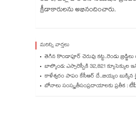
క్రీడాకారులను అభినందించారు.
మరిన్ని వార్తలు
తెగిన కొండాపూర్‌‌‌‌ చెరువు కట్ట..రెండు బ్రిడ్జి‌‌‌‌లు డ
బాల్కొండ: ఎస్సారెస్పీకి 32,821 క్యూసెక్కుల ఇన్
కాళేశ్వరం పాపం కేసీఆర్ దే..బియ్యం బుక్కిన రై
బోనాలు సంస్కృతీసంప్రదాయాలకు ప్రతీక : టీపీసీసీ చీఫ్‌‌‌‌‌‌‌‌‌‌‌‌‌‌‌‌ మ