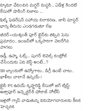
ట్యాటూ ఛేదించిన మర్డర్ మిస్టరీ... ఏడేళ్ల కిందటి
కేసులో షాకింగ్ నిజాలు ...
ఫిల్మ్ ఫెడరేషన్ సహాయ నిరాకరణ.. జానీ మాస్టర్
భార్య తీరును ఎండగడుతూ లేఖ
బీదర్–యశ్వంత్ పూర్ ట్రైన్‎కు తప్పిన పెను
ప్రమాదం.. ఇంజన్‎లో ఒక్కసారిగా చెలరేగిన
పొగలు
ఇడ్లీ, ఉప్మా, ఓట్స్... షుగర్ లెవెల్స్ కంట్రోల్
చేసేందుకు ఏది బెస్ట్ అంటే...?
SBI బ్యాంకులో ఉద్యోగాలు.. డిగ్రీ ఉంటే చాలు..
ఖాళీలు చాలానే ఉన్నయ్ !
ట్రైనీ IPS ఉదయ్ కృష్ణారెడ్డి కేసులో బిగ్ ట్విస్ట్:
అత్తాపూర్ ఇన్స్పెక్టర్‎కి షోకాజ్ నోటీస్
ఇళ్లలో గ్యాస్ వాడుతున్న వినియోగదారులకు కీలక
హెచ్చరిక