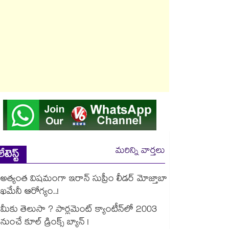
మరిన్ని వార్తలు
లేటెస్ట్
అత్యంత విషమంగా ఇరాన్ సుప్రీం లీడర్ మోజ్తాబా
ఖమేనీ ఆరోగ్యం..!
మీకు తెలుసా ? పార్లమెంట్ క్యాంటీన్⁪లో 2003
నుంచే కూల్ డ్రింక్స్ బ్యాన్ !