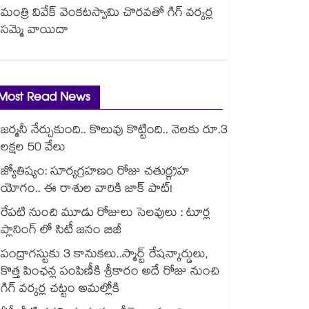
మంత్రి వివేక్ వెంకటస్వామి చొరవతో గిగ్ వర్కర్ల
సమ్మె వాయిదా
Most Read News
జర్మనీ నేర్చుకుంది.. కొలువు కొట్టింది.. నెలకు రూ.3
లక్షల 50 వేలు
జ్యోతిష్యం: సూర్యగ్రహణం రోజు చతుర్గ్రహ
యోగం.. ఈ రాశుల వారికి జాక్ పాట్!
రేపటి నుంచి మూడు రోజులు సెలవులు : టూర్ల
ప్లానింగ్ లో సిటీ జనం బిజీ
పంద్రాగస్టుకు 3 కానుకలు..స్మార్ట్ రేషన్కార్డులు,
కొత్త పింఛన్ల పంపిణీకి శ్రీకారం అదే రోజు నుంచి
గిగ్ వర్కర్ల చట్టం అమల్లోకి