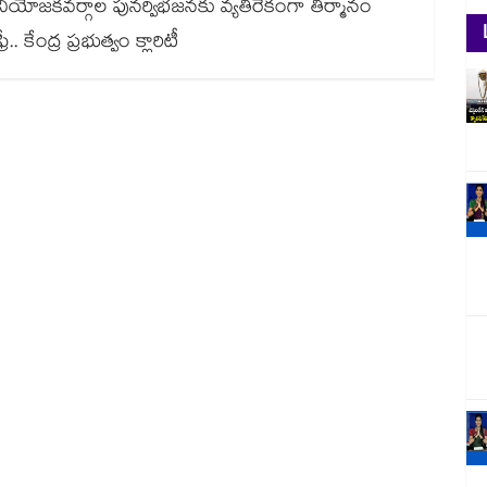
.. నియోజకవర్గాల పునర్విభజనకు వ్యతిరేకంగా తీర్మానం
. కేంద్ర ప్రభుత్వం క్లారిటీ