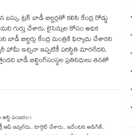
స్సు, ట్రక్ బాడీ బిల్డర్లతో కలిసి కేంద్ర రోడ్డు
ామని గుర్తు చేశారు. లైసెన్సుల కోసం అధిక
ీ బిల్డర్లు కేంద్ర మంత్రికి ఫిర్యాదు చేశారని
రీ హామీ ఇచ్చినా ఇప్పటికీ పరిస్థితి మారలేదని,
్తోందని బాడీ బిల్డింగ్​సంస్థల ప్రతినిధులు తనతో
 అస్థి పంజరం !
ఆఫ్ ఇవ్వలేదు.. టార్గెట్ చేశారు.. ఇదేంటని అడిగితే..