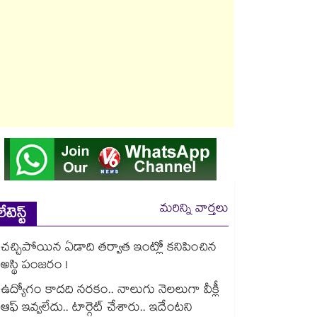
మరిన్ని వార్తలు
లేటెస్ట్
చచ్చిపోయిన ఏడాది తర్వాత ఇంట్లో కనిపించిన
అస్థి పంజరం !
ఉద్యోగం కాదది నరకం.. నాలుగు నెలలుగా వీక్లీ
ఆఫ్ ఇవ్వలేదు.. టార్గెట్ చేశారు.. ఇదేంటని