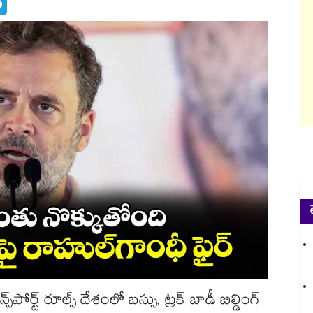
్స్‌‌పోర్ట్ రూల్స్ దేశంలో బస్సు, ట్రక్ బాడీ బిల్డింగ్