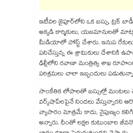
ఇటీవల జైపూర్‌‌లోని ఒక బస్సు, ట్రక్ బాడీ 
అక్కడి కార్మికులు, యజమానులతో మా
మీడియాలో పోస్ట్ చేశారు. ఇనుప రేకులు,
పనిచేస్తున్న ఈ శ్రామికులు దేశానికి ఉపాధ
ఢిల్లీలోని రవాణా మంత్రిత్వ శాఖ రూపొంది
పరిశ్రమలు చాలా ఇబ్బందులు పడుతున్న
సాంకేతిక లోపాలతో బస్సుల్లో మంటలు 
వర్క్‌‌షాప్‌‌లపైనే నిందలు వేస్తున్నారన
వ్యాపారం మాత్రమే కాదు, నైపుణ్యం కలిగ
అన్నారు. దీంతో లక్షల కుటుంబాల జీవనోప