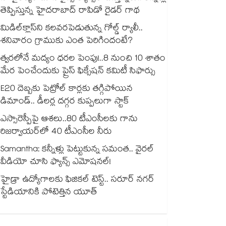
తెప్పిస్తున్న హైదరాబాద్ రాపిడో రైడర్ గాథ
మిడిల్‌క్లాస్‌ని కలవరపెడుతున్న గోల్డ్ ర్యాలీ..
శనివారం గ్రాముకు ఎంత పెరిగిందంటే?
త్వరలోనే మద్యం ధ‌‌ర‌‌ల పెంపు!..8 నుంచి 10 శాతం
మేర పెంచేందుకు ప్రైస్ ఫిక్సేష‌‌న్ క‌‌మిటీ సిఫార్సు
E20 దెబ్బకు పెట్రోల్ కార్లకు తగ్గిపోయిన
డిమాండ్.. డీలర్ల దగ్గర కుప్పలుగా స్టాక్
ఎస్సారెస్పీపై ఆశలు..80 టీఎంసీలకు గాను
రిజర్వాయర్‌‌‌‌‌‌‌‌‌‌‌‌‌‌‌‌లో 40 టీఎంసీల నీరు
Samantha: కన్నీళ్లు పెట్టుకున్న సమంత.. వైరల్
వీడియో చూసి ఫ్యాన్స్ ఎమోషనల్!
హైడ్రా ఉద్యోగాలకు ఫిజికల్ టెస్ట్.. సరూర్ నగర్
స్టేడియానికి పోటెత్తిన యూత్