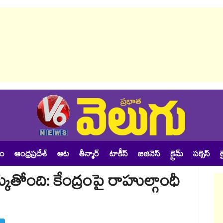
శం
ఆంధ్రప్రదేశ్
ఆట
తీన్మార్
టాకీస్
బిజినెస్
క్రైమ్
సక్సెస్
ల
తోంది: కేంద్రంపై రాహుల్గాంధీ