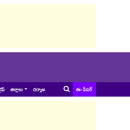
ైఫ్
జిల్లాలు
దర్వాజ
ఈ-పేపర్