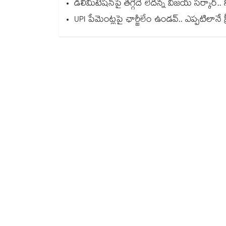
డీలిమిటేషన్‎పై తగ్గేదే లేదన్న విజయ్ సర్కార్
UPI పేమెంట్లపై ఛార్జీలేం ఉండవ్.. ఎప్పటిలానే ఫ్రీ.