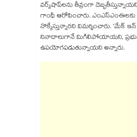
వర్క్‌‌షాప్‌‌లను తీవ్రంగా దెబ్బతీస్తున్న
గాంధీ ఆరోపించారు. ఎంఎస్‌‌ఎంఈలకు మ
నొక్కేస్తున్నారని విమర్శించారు. ‘మేక్
నినాదాలుగానే మిగిలిపోయాయని, ప్రభుత్వ
ఉపయోగపడుతున్నాయని అన్నారు.