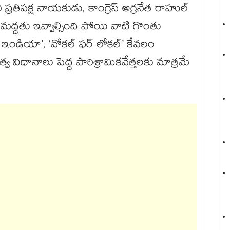
ాయని ప్రతిపక్ష నాయకుడు, కాంగ్రెస్ అగ్రనేత రాహుల్
ద్దతు ఇవ్వాల్సింది పోయి వాటి గొంతు
 ఇన్ ఇండియా’, ‘వోకల్ ఫర్ లోకల్’ కేవలం
 విధానాలు పెద్ద పారిశ్రామికవేత్తలకు మాత్రమే