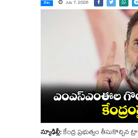
July 7, 2026
దేశం
న్యూఢిల్లీ:
కేంద్ర ప్రభుత్వం తీసుకొచ్చిన ట్రాన