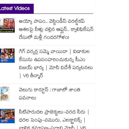
Latest Videos
అయ్యో పాపం.. వెస్టిండీస్ వరల్డ్‌కప్
ఆశలపై నీళ్లు చల్లిన ఆఫ్ఘన్.. క్వాలిఫికేషన్
రేసులో మళ్లీ గందరగోళం!
గిగ్ వర్కర్ల సమ్మె వాయిదా | విడాకుల
కేసును ఉపసంహరించుకున్న సీఎం
విజయ్ భార్య | మోదీ విదేశీ పర్యటనలు
| V6 తీన్మార్
వెలుగు కార్టూన్ : గాజాలో శాంతి
పవనాలు
నీటిపారుదల ప్రాజెక్టులు-వరద నీరు |
ధరల పెంపు-చమురు, ఎలక్ట్రానిక్స్ |
బాలిక క్షమాపణ-ప్రధాని మోదీ | V6