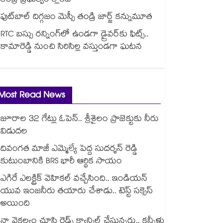
కేంద్ర ప్రభుత్వం క్లారిటీ
ఫుట్‎బాల్ దిగ్గజం మెస్సీ తండ్రి జార్జ్ కన్నుమూత
RTC బస్సు రన్నింగ్⁫లో ఉండగా డ్రైవర్‌కు ఫిట్స్..
కామారెడ్డి నుంచి సిరిసిల్ల వస్తుండగా ఘటన
Most Read News
జూరాల 32 గేట్లు ఓపెన్.. శ్రీశైలం ప్రాజెక్టుకు నీరు
విడుదల
దివంగత మాజీ ఎమ్మెల్యే పెద్ద సుదర్శన్ రెడ్డి
కుటుంబానికి BRS భారీ ఆర్థిక సాయం
ఎగిరే ఎలక్ట్రిక్ వెహికల్ వచ్చేసింది.. ఇండియన్
యువ ఇంజనీరు తయారు చేశాడు.. టెస్ట్ సక్సెస్
అయింది
నా వైకల్యం చూసి రైడ్స్ క్యాన్సిల్ చేస్తున్నరు.. కన్నీళ్లు