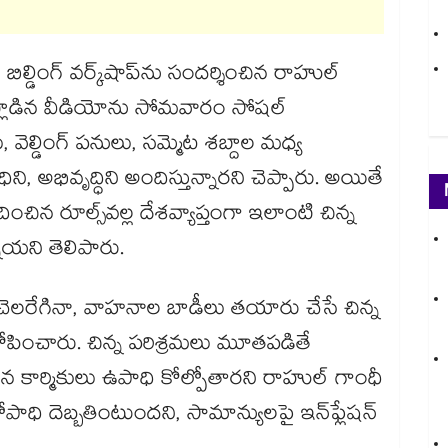
బిల్డింగ్ వర్క్‌‌షాప్‌‌ను సందర్శించిన రాహుల్
ట్లాడిన వీడియోను సోమవారం సోషల్
 వెల్డింగ్ పనులు, సమ్మెట శబ్దాల మధ్య
ిని, అభివృద్ధిని అందిస్తున్నారని చెప్పారు. అయితే
ంచిన రూల్స్​వల్ల దేశవ్యాప్తంగా ఇలాంటి చిన్న
ాయని తెలిపారు.
చెలరేగినా, వాహనాల బాడీలు తయారు చేసే చిన్న
ి ఆరోపించారు. చిన్న పరిశ్రమలు మూతపడితే
ిన కార్మికులు ఉపాధి కోల్పోతారని రాహుల్ గాంధీ
ాధి దెబ్బతింటుందని, సామాన్యులపై ఇన్‌‌ఫ్లేషన్