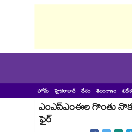
హోమ్
హైదరాబాద్
దేశం
తెలంగాణం
విదే
ఎంఎస్‌‌ఎంఈల గొంతు నొక్కు
ఫైర్