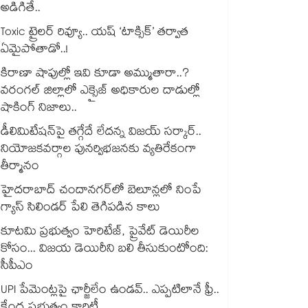
అడిగితే..
Toxic ట్రైలర్ రివ్యూ.. యష్ ‘టాక్సిక్’ తర్వాత
ఏమైపోతాడో..!
కిరాణా షాపుల్లో ఇవి కూడా అమ్ముతారా..?
వరంగల్ జిల్లాలో ఎక్సైజ్ అధికారుల దాడుల్లో
షాకింగ్ నిజాలు..
డీలిమిటేషన్‎పై తగ్గేదే లేదన్న విజయ్ సర్కార్..
నియోజకవర్గాల పునర్విభజనకు వ్యతిరేకంగా
తీర్మానం
హైదరాబాద్⁪ చందానగర్⁫లో బెలూన్లలో నింపే
గ్యాస్ సిలిండర్ పేలి తెగిపడిన కాలు
కూటమి ప్రభుత్వం హెరిటేజ్, ప్రైవేట్ డెయిరీల
కోసం... విజయ డెయిరీని బలి తీసుకుంటోంది:
సీపీఎం
UPI పేమెంట్లపై ఛార్జీలేం ఉండవ్.. ఎప్పటిలానే ఫ్రీ..