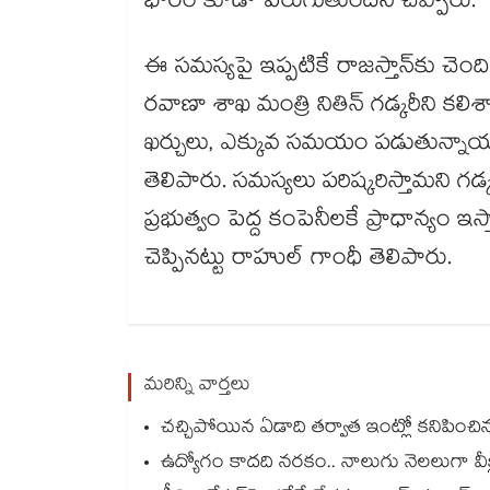
భారం కూడా పెరుగుతుందని చెప్పారు.
ఈ సమస్యపై ఇప్పటికే రాజస్తాన్‌‌కు చెందిన బ
రవాణా శాఖ మంత్రి నితిన్ గడ్కరీని కలిశ
ఖర్చులు, ఎక్కువ సమయం పడుతున్నాయని బాడ
తెలిపారు. సమస్యలు పరిష్కరిస్తామని గడ్క
ప్రభుత్వం పెద్ద కంపెనీలకే ప్రాధాన్యం ఇస
చెప్పినట్టు రాహుల్ గాంధీ తెలిపారు.
మరిన్ని వార్తలు
చచ్చిపోయిన ఏడాది తర్వాత ఇంట్లో కనిపించిన
ఉద్యోగం కాదది నరకం.. నాలుగు నెలలుగా వీక్లీ 