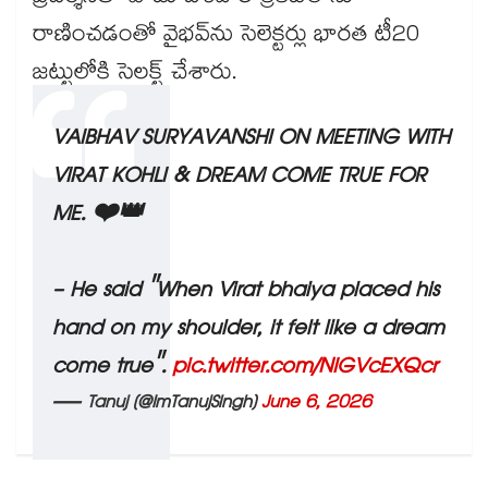
రాణించడంతో వైభవ్‌ను సెలెక్టర్లు భారత టీ20
జట్టులోకి సెలక్ట్ చేశారు.
VAIBHAV SURYAVANSHI ON MEETING WITH
VIRAT KOHLI & DREAM COME TRUE FOR
ME. ❤️👑
- He said "When Virat bhaiya placed his
hand on my shoulder, it felt like a dream
come true".
pic.twitter.com/NIGVcEXQcr
— Tanuj (@ImTanujSingh)
June 6, 2026