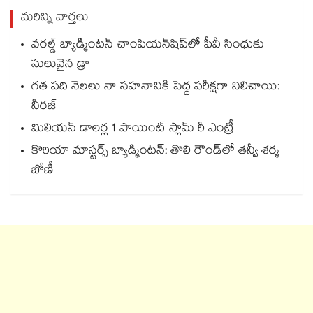
మరిన్ని వార్తలు
వరల్డ్ బ్యాడ్మింటన్ చాంపియన్‌షిప్‌లో పీవీ సింధుకు
సులువైన డ్రా
గత పది నెలలు నా సహనానికి పెద్ద పరీక్షగా నిలిచాయి:
నీరజ్‌‌‌‌‌‌‌‌‌‌‌‌‌‌‌‌‌‌‌‌‌‌‌‌‌‌‌‌‌‌‌‌
మిలియన్‌‌‌‌‌‌‌‌‌‌‌‌‌‌‌‌ డాలర్ల 1 పాయింట్‌‌‌‌‌‌‌‌‌‌‌‌‌‌‌‌ స్లామ్‌‌‌‌‌‌‌‌‌‌‌‌‌‌‌‌ రీ ఎంట్రీ
కొరియా మాస్టర్స్ బ్యాడ్మింటన్: తొలి రౌండ్‌లో తన్వీ శర్మ
బోణీ