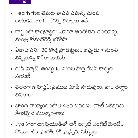
Health tips: చెమట వాసన సమస్య నుంచి
బయడపడాంటే.. కొన్ని చిట్కాలు ఇవే..
రాష్ట్రంలో కాంట్రాక్టర్లు ఎవరూ ఆందోళన చెందవద్దు..
మంత్రి కోమటిరెడ్డి భరోసా
ఏడాది పని.. 30 కొత్త ప్రొడక్టులు.. ఇప్పుడు X నుంచి
తప్పుకున్న నికితా బియర్
గుడ్ న్యూస్: ఆగస్టు 15 నుంచి కొత్త రేషన్ కార్డుల
పంపిణీ
తెలంగాణ హిస్టరీ: ప్రముఖ సూఫీ సాధువులు, వారి దర్గాల
వివరాలు
భారత రాజ్యాంగంలోని 42వ సవరణ.. పోటీ పరీక్షలకు
కీలకమైన ముఖ్యాంశాలు
Jiya Shankar: ప్రియుడితో బిగ్ బ్యూటీ ఎంగేజ్‌మెంట్..
రొమాంటిక్ ఫొటోలతో ఫ్యాన్స్⁬కు సర్‌ప్రైజ్..