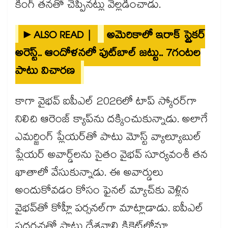
కింగ్ తనతో చెప్పినట్లు వెల్లడించాడు.
►ALSO READ |
అమెరికాలో ఇరాక్ స్ట్రైకర్
అరెస్ట్.. ఆందోళనలో ఫుట్‌బాల్ జట్టు.. 7గంటల
పాటు విచారణ
కాగా వైభవ్ ఐపీఎల్ 2026లో టాప్ స్కోరర్‌గా
నిలిచి ఆరెంజ్ క్యాప్‌ను దక్కించుకున్నాడు. అలాగే
ఎమర్జింగ్ ప్లేయర్‌తో పాటు మోస్ట్ వ్యాల్యూబుల్
ప్లేయర్ అవార్డ్‌లను సైతం వైభవ్ సూర్యవంశీ తన
ఖాతాలో వేసుకున్నాడు. ఈ అవార్డులు
అందుకోవడం కోసం ఫైనల్ మ్యాచ్‌కు వెళ్లిన
వైభవ్‌తో కోహ్లీ పర్సనల్‌గా మాట్లాడాడు. ఐపీఎల్
ప్రదర్శనతో పాటు దేశవాలి క్రికెట్‌లోనూ