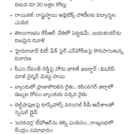
విలువ రూ.30 లక్షల కోట్లు
రాయికల్: రాష్ట్రస్థాయి అథ్లెటిక్స్ పోటీలకు విద్యార్థుల
ఎంపిక
తెలంగాణను కేసీఆర్‌‌ చేతిలో పెట్టడమే.. జయశంకర్‌‌కు
నిజమైన నివాళి
హైదరాబాద్ సిటీ: ఫేక్ ఫైర్ ఎన్‌వోసీలపై కొనసాగుతున్న
విచారణ
సీఎం రేవంత్ రెడ్డిపై నోరు జారితే ఖబర్దార్ : ఫిషరీస్
మాజీ చైర్మన్ మెట్టు సాయి
బ్యాంకులో ప్రాణాలొదిలిన రైతు.. కరీంనగర్ జిల్లాలో
డబ్బుల కోసం బ్యాంకుకు వచ్చిన రైతు
బెల్ట్‌‌‌‌‌‌‌‌‌‌‌‌‌‌‌‌‌‌‌‌‌‌‌‌‌‌‌‌‌‌‌‌షాపులపై టాస్క్‌‌‌‌‌‌‌‌‌‌‌‌‌‌‌‌‌‌‌‌‌‌‌‌‌‌‌‌‌‌‌‌ఫోర్స్ వరంగల్‌‌‌‌‌‌‌‌‌‌‌‌‌‌‌‌‌‌‌‌‌‌‌‌‌‌‌‌‌‌‌‌ సీపీ ఆదేశాలతో
స్పెషల్ డ్రైవ్‌‌‌‌‌‌‌‌‌‌‌‌‌‌‌‌‌‌‌‌‌‌‌‌‌‌‌‌‌‌‌‌
‘బనకచర్ల’ టీవోఆర్‌‌‌‌‌‌‌‌ను తిప్పి పంపినం...రాజ్యసభలో
కేంద్రం సమాధానం