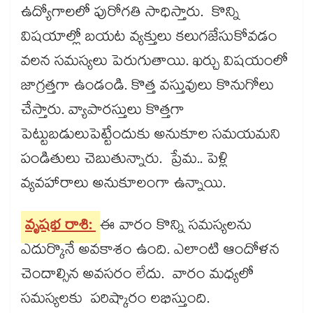
ఉద్యోగాలలో పురోగతి సాధిస్తారు. కొన్ని
విషయాల్లో బయట వ్యక్తులు కలుగజేసుకోవడం
వలన సమస్యలు పెరుగుతాయి. ఖర్చు విషయంలో
జాగ్రత్తగా ఉండండి. కొత్త వస్తువులు కొనుగోలు
చేస్తారు. వ్యాపారస్తులు కొత్తగా
పెట్టుబడులుపెట్టేందుకు అనుకూల సమయమని
పండితులు చెబుతున్నారు. ప్రేమ.. పెళ్లి
వ్యవహారాలు అనుకూలంగా ఉన్నాయి.
వృషభ రాశి:
ఈ వారం కొన్ని సమస్యలను
ఎదుర్కొనే అవకాశం ఉంది. ఎలాంటి ఆందోళన
చెందాల్సిన అవసరం లేదు. వారం మధ్యలో
సమస్యలకు పరిష్కారం లభిస్తుంది.