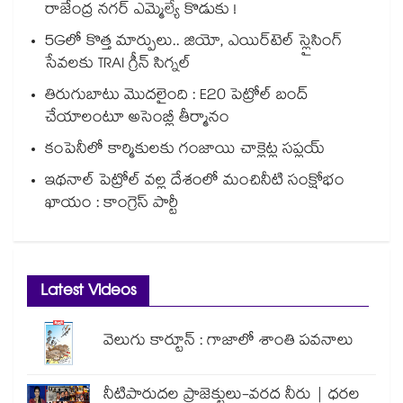
రాజేంద్ర నగర్ ఎమ్మెల్యే కొడుకు !
5Gలో కొత్త మార్పులు.. జియో, ఎయిర్‌టెల్ స్లైసింగ్
సేవలకు TRAI గ్రీన్ సిగ్నల్
తిరుగుబాటు మొదలైంది : E20 పెట్రోల్ బంద్
చేయాలంటూ అసెంబ్లీ తీర్మానం
కంపెనీలో కార్మికులకు గంజాయి చాక్లెట్ల సప్లయ్
ఇథనాల్ పెట్రోల్ వల్ల దేశంలో మంచినీటి సంక్షోభం
ఖాయం : కాంగ్రెస్ పార్టీ
Latest Videos
వెలుగు కార్టూన్ : గాజాలో శాంతి పవనాలు
నీటిపారుదల ప్రాజెక్టులు-వరద నీరు | ధరల