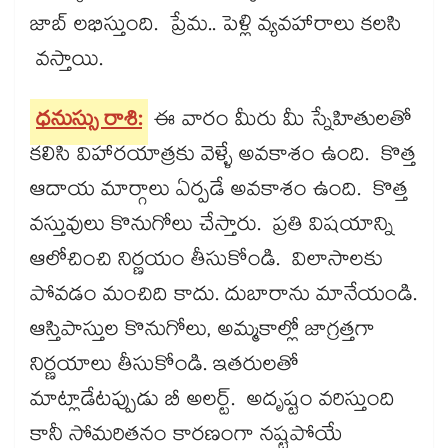
జాబ్​ లభిస్తుంది. ప్రేమ.. పెళ్లి వ్యవహారాలు కలసి
వస్తాయి.
ధనుస్సు రాశి:
ఈ వారం మీరు మీ స్నేహితులతో
కలిసి విహారయాత్రకు వెళ్ళే అవకాశం ఉంది. కొత్త
ఆదాయ మార్గాలు ఏర్పడే అవకాశం ఉంది. కొత్త
వస్తువులు కొనుగోలు చేస్తారు. ప్రతి విషయాన్ని
ఆలోచించి నిర్ణయం తీసుకోండి. విలాసాలకు
పోవడం మంచిది కాదు. దుబారాను మానేయండి.
ఆస్తిపాస్తుల కొనుగోలు, అమ్మకాల్లో జాగ్రత్తగా
నిర్ణయాలు తీసుకోండి. ఇతరులతో
మాట్లాడేటప్పుడు బీ అలర్ట్. అదృష్టం వరిస్తుంది
కానీ సోమరితనం కారణంగా నష్టపోయే