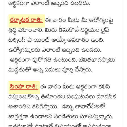
ఆర్థికంగా ఎలాంటి ఇబ్బంది ఉండదు.
కర్కాటక రాశి:
ఈ వారం మీరు మీ ఆరోగ్యంపై
శ్రద్ధ వహించాలి. మీరు తీసుకొనే నిర్ణయం లైఫ్​
టర్నింగ్​ పాయింట్​ అయ్యే అవకాశం ఉంది.
ఉద్యోగస్తులకు ఎలాంటి ఇబ్బంది ఉండదు.
ఆర్థికంగా పురోగతి ఉంటుంది. జీవితభాగస్వామి
మద్దతుతో అన్ని పనులు పూర్తి చేస్తారు.
సింహ రాశి:
ఈ వారం మీకు ఆర్థికంగా కలిసి
వస్తుంది.కొన్ని ఊహించని సంఘటనలు మానసిక
అశాంతిని కలిగిస్తాయి. డబ్బు లావాదేవీలలో
జాగ్రత్తగా ఉండాలని పండితులు సూచిస్తున్నారు.