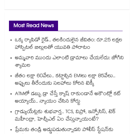
Most Read News
ఒక్క ర్యాపిడో రైడ్.. తలకిందులైన జీవితం: రూ.25 లక్షల
హాస్పిటల్ బిల్లులతో యువతి పోరాటం
అమ్మవారి ముందు ఎలాంటి డ్రామాలు చేయలేదు: జోగిని
శ్యామల
జీతం లక్షా 60వేలు.. కట్టాల్సిన EMIలు లక్షా 85వేలు..
అప్పులు తీరేందుకు సలహాలు కోరిన టెక్కీ
ATMలో డబ్బు డ్రా చేస్తే క్యాష్ రాకుండానే అకౌంట్లో కట్
అయ్యాయ్.. న్యాయం చేసిన కోర్టు
గ్రాడ్యుయేట్లకు శుభవార్త.. TCS, విప్రో, ఇన్ఫోసిస్, టెక్
మహీంద్రా, హెచ్సీఎల్ ఏం చేస్తున్నాయంటే?
ప్రేమకు తండ్రి అడ్డుపడుతున్నాడని పోలీస్ స్టేషన్⁪కు