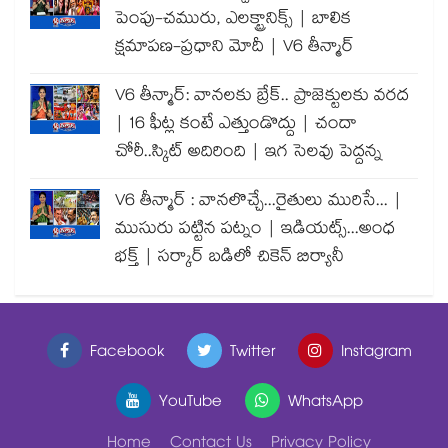
పెంపు-చమురు, ఎలక్ట్రానిక్స్ | బాలిక
క్షమాపణ-ప్రధాని మోదీ | V6 తీన్మార్
V6 తీన్మార్: వానలకు బ్రేక్.. ప్రాజెక్టులకు వరద
| 16 ఫీట్ల కంటే ఎత్తుండొద్దు | చందా
చోరీ..స్కిట్ అదిరింది | ఇగ సెలవు పెద్దన్న
V6 తీన్మార్ : వానలొచ్చే...రైతులు మురిసే... |
ముసురు పట్టిన పట్నం | ఇడియట్స్...అంధ
భక్త్ | సర్కార్ బడిలో చికెన్ బిర్యానీ
Facebook
Twitter
Instagram
YouTube
WhatsApp
Home
Contact Us
Privacy Policy