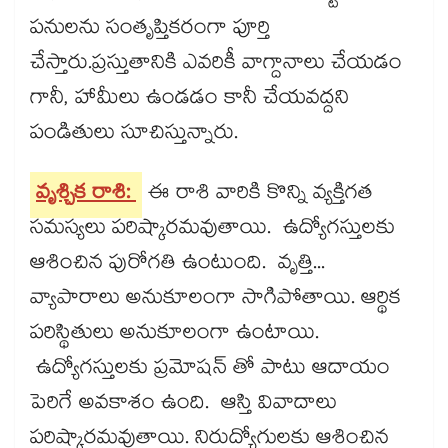
పనులను సంతృప్తికరంగా పూర్తి
చేస్తారు.ప్రస్తుతానికి ఎవరికీ వాగ్దానాలు చేయడం
గానీ, హామీలు ఉండడం కానీ చేయవద్దని
పండితులు సూచిస్తున్నారు.
వృశ్చిక రాశి:
ఈ రాశి వారికి కొన్ని వ్యక్తిగత
సమస్యలు పరిష్కారమవుతాయి. ఉద్యోగస్తులకు
ఆశించిన పురోగతి ఉంటుంది. వృత్తి...
వ్యాపారాలు అనుకూలంగా సాగిపోతాయి. ఆర్థిక
పరిస్థితులు అనుకూలంగా ఉంటాయి.
ఉద్యోగస్తులకు ప్రమోషన్​ తో పాటు ఆదాయం
పెరిగే అవకాశం ఉంది. ఆస్తి వివాదాలు
పరిష్కారమవుతాయి. నిరుద్యోగులకు ఆశించిన