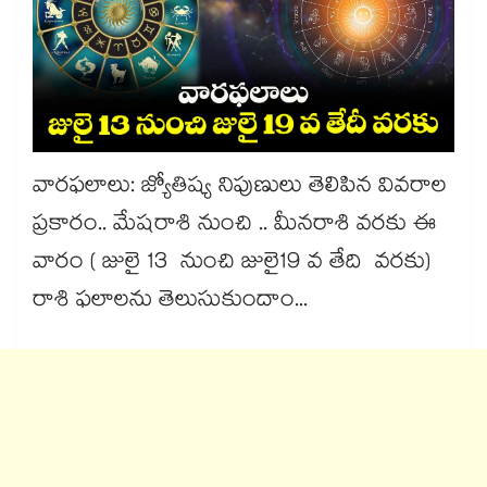
వారఫలాలు: జ్యోతిష్య నిపుణులు తెలిపిన వివరాల
ప్రకారం.. మేషరాశి నుంచి .. మీనరాశి వరకు ఈ
వారం ( జులై 13 నుంచి జులై19 వ తేది వరకు)
రాశి ఫలాలను తెలుసుకుందాం...