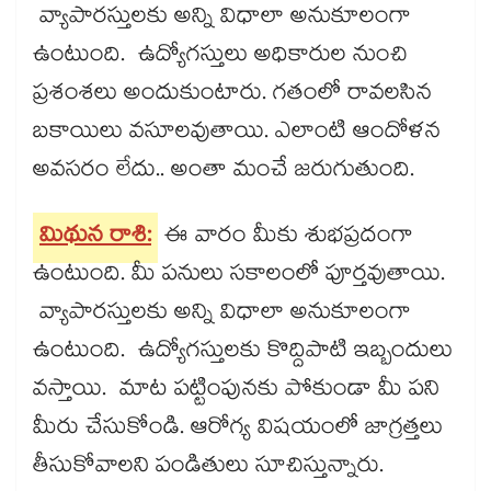
వ్యాపారస్తులకు అన్ని విధాలా అనుకూలంగా
ఉంటుంది. ఉద్యోగస్తులు అధికారుల నుంచి
ప్రశంశలు అందుకుంటారు. గతంలో రావలసిన
బకాయిలు వసూలవుతాయి. ఎలాంటి ఆందోళన
అవసరం లేదు.. అంతా మంచే జరుగుతుంది.
మిథున రాశి:
ఈ వారం మీకు శుభప్రదంగా
ఉంటుంది. మీ పనులు సకాలంలో పూర్తవుతాయి.
వ్యాపారస్తులకు అన్ని విధాలా అనుకూలంగా
ఉంటుంది. ఉద్యోగస్తులకు కొద్దిపాటి ఇబ్బందులు
వస్తాయి. మాట పట్టింపునకు పోకుండా మీ పని
మీరు చేసుకోండి. ఆరోగ్య విషయంలో జాగ్రత్తలు
తీసుకోవాలని పండితులు సూచిస్తున్నారు.