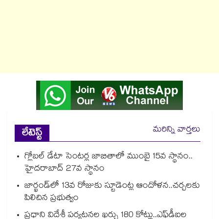
మరిన్ని వార్తలు
లేటెస్ట్
గ్లోబల్ డేటా సెంటర్ల జాబితాలో ముంబై 15వ స్థానం..
హైదరాబాద్ 27వ స్థానం
జార్ఖండ్‌‌‌‌లో 13వ రోజుకు స్టూడెంట్ల ఆందోళన..చర్చలకు
పిలిచిన ప్రభుత్వం
ప్రధాని విదేశీ పర్యటనల ఖర్చు 180 కోట్లు..ఎఫ్‌‌‌‌‌‌‌‌డీఐల