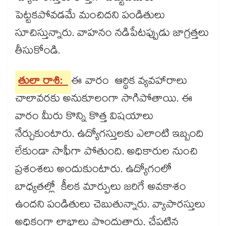
పెట్టకపోవడమే మంచిదని పండితులు
సూచిస్తున్నారు. వాహనం నడిపేటప్పుడు జాగ్రత్తలు
తీసుకోండి.
తులా రాశి:
ఈ వారం ఆర్థిక వ్యవహారాలు
చాలావరకు అనుకూలంగా సాగిపోతాయి. ఈ
వారం మీరు కొన్ని కొత్త విషయాలు
నేర్చుకుంటారు. ఉద్యోగస్తులకు ఎలాంటి ఇబ్బంది
లేకుండా సాఫీగా పోతుంది. అధికారుల నుంచి
ప్రశంశలు అందుకుంటారు. ఉద్యోగంలో
బాధ్యతల్లో కీలక మార్పులు జరిగే అవకాశం
ఉందని పండితులు చెబుతున్నారు. వ్యాపారస్తులు
అధికంగా లాభాలు పొందుతారు. చేపట్టిన