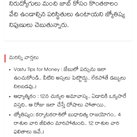
నిరుద్యోగులు మంచి జాబ్​ కోసం కొంతకాలం
వేచి ఉండాల్సిన పరిస్థితులు ఉంటాయని జ్యోతిష్య
నిపుణులు చెబుతున్నారు.
మరిన్ని వార్తలు
Vastu Tips for Money : జేబులో పర్సును ఇలా
ఉంచుకోండి.. వీటిని అస్సలు పెట్టొద్దు.. లేకపోతే డబ్బులు
నిలబడవు..!
ఆధ్యాత్మికం : 12న చుక్కల అమావాస్య.. ఏడాదికి ఒక్కసారే
వస్తది.. ఆ రోజు ఇలా చేస్తే దోషాలు పోతాయి..
జ్యోతిష్యం: కర్కాటకరాశిలో బుధాదిత్య రాజయోగం.. 4
రాశుల వారి జీవితం మారిపోతుంది.. 12 రాశుల వారి
ఫలితాలు ఇవే..!