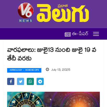
ఈ-పేపర్
వారఫలాలు: జులై13 నుంచి జులై 19 వ
తేదీ వరకు
July 13, 2025
ASTROLOGY - HOROSCOPE