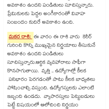
అవకాశం ఉందని పండితులు సూచిస్తున్నారు.
ప్రేమికులకు పెద్దల అంగీకారంతో వివాహ
సంబందం కుదిరే అవకాశం ఉంది.
మకర రాశి:
ఈ వారం ఈ రాశి వారు కెరీర్
గురించి కొన్ని ముఖ్యమైన నిర్ణయాలు తీసుకునే
అవకాశం ఉందని పండితులు
సూచిస్తున్నారు.ఆర్థిక వ్యవహారాలు సాఫీగా
కొనసాగుతాయి. వృత్తి .. ఉద్యోగాల్లో కీలక
పనిభారం పెరగడంతో పాటు కీలక బాధ్యతలు
పోషించాల్సి వస్తుంది. ఉద్యోగస్తులకు ఎలాంటి
ఇబ్బంది ఉండదు. వ్యాపారస్తులు పెట్టుబడులు
పెట్టే విషయంలో ఆలోచించి నిర్ణయం