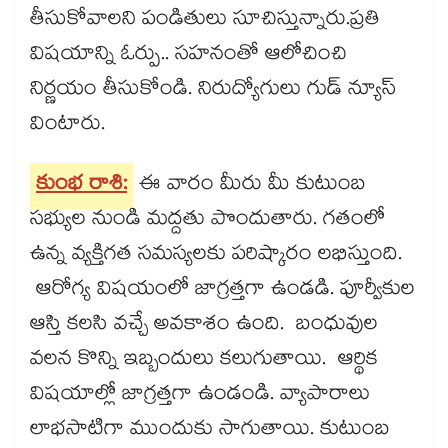
తీసుకోవాలని పండితులు సూచిస్తున్నారు.ప్రతి
విషయాన్ని ఓర్పు.. సహనంతో ఆలోచించి
నిర్ణయం తీసుకోండి. నిరుద్యోగులు గుడ్​ న్యూస్​
వింటారు.
కుంభ రాశి:
ఈ వారం మీరు మీ కుటుంబ
సభ్యుల నుండి మద్దతు పొందుతారు. గతంలో
ఉన్న వ్యక్తిగత సమస్యలకు పరిష్కారం లభిస్తుంది.
ఆరోగ్య విషయంలో జాగ్రత్తగా ఉండడి. పూర్వీకుల
ఆస్తి కలసి వచ్చే అవకాశం ఉంది. బంధువుల
వలన కొన్ని ఇబ్బందులు కలుగుతాయి. ఆర్థిక
విషయాల్లో జాగ్రత్తగా ఉండండి. వ్యాపారాలు
లాభసాటిగా ముందుకు సాగుతాయి. కుటుంబ