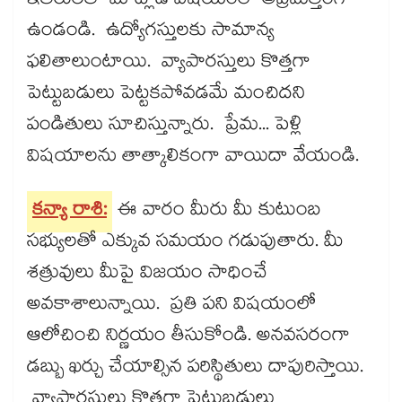
ఇతరులతో మాట్లాడే విషయంలో అప్రమత్తంగా
ఉండండి. ఉద్యోగస్తులకు సామాన్య
ఫలితాలుంటాయి. వ్యాపారస్తులు కొత్తగా
పెట్టుబడులు పెట్టకపోవడమే మంచిదని
పండితులు సూచిస్తున్నారు. ప్రేమ... పెళ్లి
విషయాలను తాత్కాలికంగా వాయిదా వేయండి.
కన్యా రాశి:
ఈ వారం మీరు మీ కుటుంబ
సభ్యులతో ఎక్కువ సమయం గడుపుతారు. మీ
శత్రువులు మీపై విజయం సాధించే
అవకాశాలున్నాయి. ప్రతి పని విషయంలో
ఆలోచించి నిర్ణయం తీసుకోండి. అనవసరంగా
డబ్బు ఖర్చు చేయాల్సిన పరిస్థితులు దాపురిస్తాయి.
వ్యాపారస్తులు కొత్తగా పెట్టుబడులు