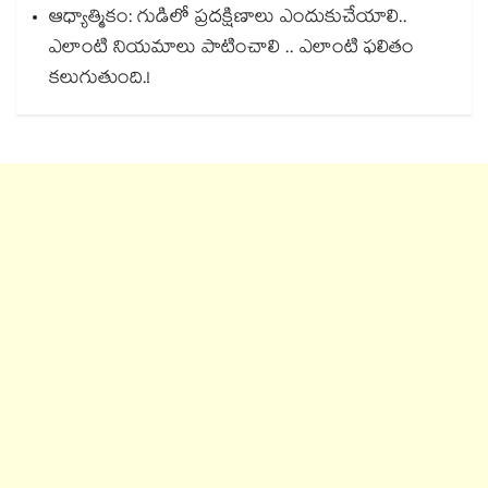
ఆధ్యాత్మికం: గుడిలో ప్రదక్షిణాలు ఎందుకుచేయాలి..
ఎలాంటి నియమాలు పాటించాలి .. ఎలాంటి ఫలితం
కలుగుతుంది.!