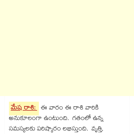
మేష రాశి:
ఈ వారం ఈ రాశి వారికి
అనుకూలంగా ఉంటుంది. గతంలో ఉన్న
సమస్యలకు పరిష్కారం లభిస్తుంది. వృత్తి,