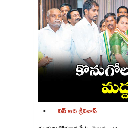
విప్ ఆది శ్రీనివాస్