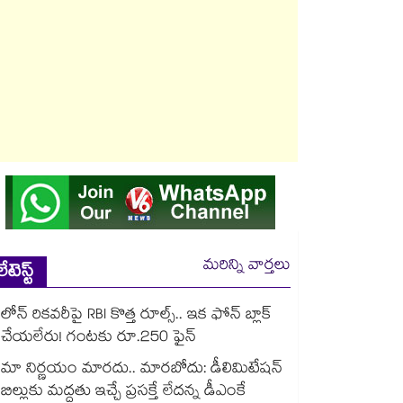
మరిన్ని వార్తలు
లేటెస్ట్
లోన్ రికవరీపై RBI కొత్త రూల్స్.. ఇక ఫోన్ బ్లాక్
చేయలేరు! గంటకు రూ.250 ఫైన్
మా నిర్ణయం మారదు.. మారబోదు: డీలిమిటేషన్
బిల్లుకు మద్దతు ఇచ్చే ప్రసక్తే లేదన్న డీఎంకే