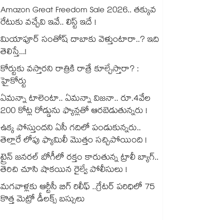
Amazon Great Freedom Sale 2026.. తక్కువ
రేటుకు వచ్చేవి ఇవే.. లిస్ట్ ఇదే !
మియాపూర్ సంతోష్ దాబాకు వెళ్తుంటారా..? ఇది
తెలిస్తే...!
కోర్టుకు వస్తారని రాత్రికి రాత్రే కూల్చేస్తారా? :
హైకోర్టు
ఏమన్నా టాలెంటా.. ఏమన్నా విజనా.. రూ.4వేల
200 కోట్ల రోడ్డును ఫ్యాన్లతో ఆరబెడుతున్నరు !
ఉక్క పోస్తుందని ఏసీ గదిలో పండుకున్నరు..
తెల్లారే లోపు ఫ్యామిలీ మొత్తం సచ్చిపోయింది !
ట్రైన్ జనరల్ బోగీలో రక్తం కారుతున్న ట్రాలీ బ్యాగ్..
తెరిచి చూసి షాకయిన రైల్వే పోలీసులు !
మగవాళ్లకు ఆర్టీసీ బిగ్ రిలీఫ్ ..గ్రేటర్ పరిధిలో 75
కొత్త మెట్రో డీలక్స్ బస్సులు