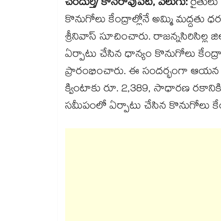
చందుర్తి/ కోనరావుపేట, వెలుగు:
రైతులు
కొనుగోలు కేంద్రాల్లోనే అమ్మి మద్దతు 
శ్రీనివాస్ సూచించారు. రాజన్నసిరిసిల్ల 
ఏర్పాటు చేసిన ధాన్యం కొనుగోలు కేంద్రాన్న
ప్రారంభించారు. ఈ సందర్భంగా ఆయన మాట్
క్వింటాకు రూ. 2,389, సాధారణ రకానిక
సమీపంలో ఏర్పాటు చేసిన కొనుగోలు కేంద