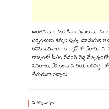
అంతకుముందు కోనరావుపేట మండలంలోని ని
సర్పంచులు కమ్మరి స్వప్న, మాడుగుల ఆమన
కలిసి ఆదివారం కాంగ్రెస్‌‌‌‌లో చేరా
రాజ్యంలో సీఎం రేవంత్ రెడ్డి నేతృత్వంలో 
పథకాలు, వేములవాడ నియోజకవర్గంలో జర
చేరుతున్నారన్నారు.
మరిన్ని వార్తలు