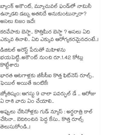
బ్యాంక్ అకౌంట్, మ్యూచువల్ ఫండ్‌లో నామినీ
ఉన్నాడని డబ్బు అతనిదే అనుకుంటున్నారా?
అసలు నిజం ఇదే!
కరివేపాకు బెస్టా.. కొత్తిమీర బెస్టా ? అసలు ఏది
ఎక్కువ తినాలి.. ఏది ఎక్కువ ఆరోగ్యకరమైనదంటే..!
డిజిటల్ అరెస్ట్ పేరుతో మహిళను
భయపెట్టి..అకౌంట్ నుంచి రూ.1.42 కోట్లు
కొట్టేశారు
భారత ఆటగాళ్లకు బీసీసీఐ కొత్త ఫిట్‌నెస్ రూల్స్..
ఫెయిల్ అయితే ఇంటికే!
జ్యోతిష్యం: ఆగస్టు 9 చాలా పవర్ఫుల్ డే .. ఆరోజు
ఏ రాశి వారు ఏం చేయాలి..
అప్పులు చేసినోళ్లకు గుడ్ న్యూస్ : అర్థరాత్రి కాల్
చేసినా.. బెదిరించిన పెద్ద కేసు.. కొత్త రూల్స్
తెలుసుకోండి..!