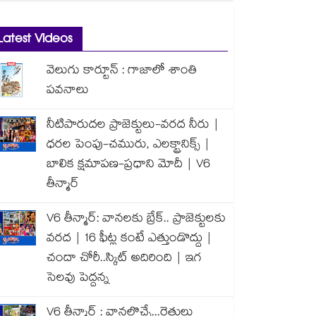
Latest Videos
వెలుగు కార్టూన్ : గాజాలో శాంతి
పవనాలు
నీటిపారుదల ప్రాజెక్టులు-వరద నీరు |
ధరల పెంపు-చమురు, ఎలక్ట్రానిక్స్ |
బాలిక క్షమాపణ-ప్రధాని మోదీ | V6
తీన్మార్
V6 తీన్మార్: వానలకు బ్రేక్.. ప్రాజెక్టులకు
వరద | 16 ఫీట్ల కంటే ఎత్తుండొద్దు |
చందా చోరీ..స్కిట్ అదిరింది | ఇగ
సెలవు పెద్దన్న
V6 తీన్మార్ : వానలొచ్చే...రైతులు