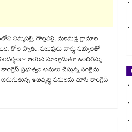
మ్మపల్లి, గొల్లపల్లి, మరిమడ్ల గ్రామాల
ి, కోల స్వాతి... పలువురు వార్డు సభ్యులతో
రు. ఈ సందర్భంగా ఆయన మాట్లాడుతూ ఇందిరమ్మ
కాంగ్రెస్ ప్రభుత్వం అమలు చేస్తున్న సంక్షేమ
ుగుతున్న అభివృద్ధి పనులను చూసి కాంగ్రెస్