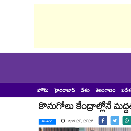
హోమ్
హైదరాబాద్
దేశం
తెలంగాణం
విదే
కొనుగోలు కేంద్రాల్లోనే మద్దత
April 20, 2026
కరీంనగర్