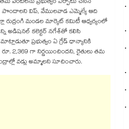
 తమ పంటలను ప్రభుత్వం ఏర్పాటు చేసిన
ధర పొందాలని విప్, వేములవాడ ఎమ్మెల్యే ఆది
జిల్లా రుద్రంగి మండల మార్కెట్ కమిటీ ఆధ్వర్యంలో
ి అడిషనల్ కలెక్టర్ నగేశ్‌‌‌‌తో కలిసి
లాడుతూ ప్రభుత్వం ఏ గ్రేడ్ ధాన్యానికి
ి రూ. 2,369 గా నిర్ణయించిందని, రైతులు తమ
్రాల్లో వడ్లు అమ్మాలని సూచించారు.