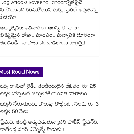
Dog Attacks Raveena Tandon:స్టేజీపైనే
హీరోయిన్⁬ని కరవబోయిన కుక్క.. వైరల్ అవుతున్న
వీడియో
ఆధ్యాత్మికం: ఆదివారం ( ఆగస్టు 9) చాలా
విశిష్టమైన రోజు.. మాంసం.. మద్యానికి దూరంగా
ఉండండి.. పాపాలు వెంటాడతాయి జాగ్రత్త..!
Most Read News
ఒక్క ర్యాపిడో రైడ్.. తలకిందులైన జీవితం: రూ.25
లక్షల హాస్పిటల్ బిల్లులతో యువతి పోరాటం
జర్మనీ నేర్చుకుంది.. కొలువు కొట్టింది.. నెలకు రూ.3
లక్షల 50 వేలు
ప్రేమకు తండ్రి అడ్డుపడుతున్నాడని పోలీస్ స్టేషన్⁪కు
రాజేంద్ర నగర్ ఎమ్మెల్యే కొడుకు !