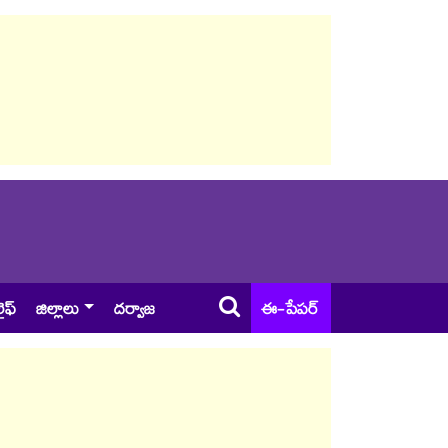
ైఫ్
జిల్లాలు
దర్వాజ
ఈ-పేపర్