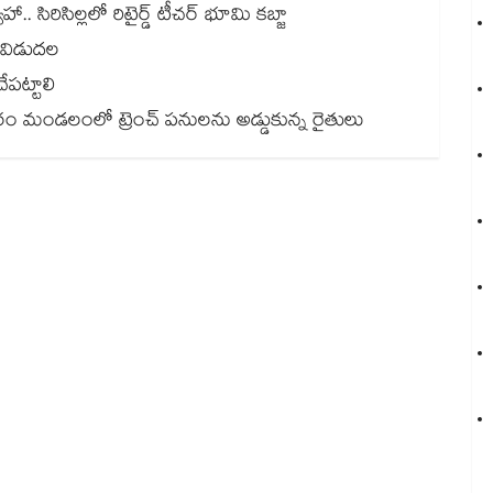
 సిరిసిల్లలో రిటైర్డ్ టీచర్ భూమి కబ్జా
 విడుదల
ేపట్టాలి
 మండలంలో ట్రెంచ్ పనులను అడ్డుకున్న రైతులు