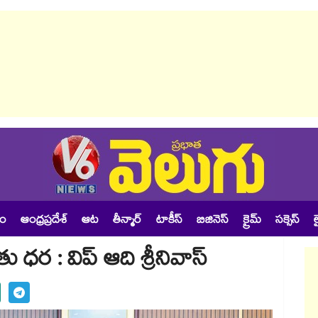
శం
ఆంధ్రప్రదేశ్
ఆట
తీన్మార్
టాకీస్
బిజినెస్
క్రైమ్
సక్సెస్
ల
ు ధర : విప్ ఆది శ్రీనివాస్