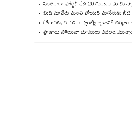
సంతకాలు ఫోర్జరీ చేసి 20 గుంటల భూమి స్వాహా..
మిడ్ మానేరు నుంచి లోయర్ మానేరుకు నీటి
గోదావరిఖని: పవర్ ప్లాంట్నిర్మాణానికి చర్యలు చ
ప్రాణాలు పోయినా భూములు వదలం..ముత్తారం