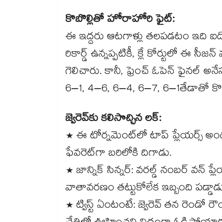
కొబొల్లితో హోరాహోరి ఫైట్:
ఈ ఇద్దరు ఆటగాళ్లు తలపడటం ఇది ఐదోసారి.
రికార్డ్ ఉన్నప్పటికీ, క్లే కోర్టులో ఈ సీ
గెలిచారు. కానీ, ఫ్రెంచ్ ఓపెన్ ఫైనల్ అ
6–1, 4–6, 6–4, 6–7, 6–1తేడాతో కొబొల
జ్వెరెవ్‌కు కలిసొచ్చిన లక్:
* ఈ టోర్నమెంట్‌లో టాప్ ప్లేయర్స్ అంద
ఫేవరెట్‌గా బరిలోకి దిగాడు.
* జాన్నిక్ సిన్నర్: వరల్డ్ నంబర్ వన్ ప్
వాతావరణం తట్టుకోలేక ఇబ్బంది పడ్డాడు
* ట్విస్ట్ ఏంటంటే: జ్వెరెవ్ తన రెండో 