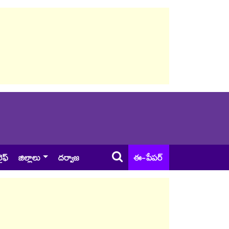
ైఫ్
జిల్లాలు
దర్వాజ
ఈ-పేపర్