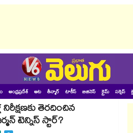
శం
ఆంధ్రప్రదేశ్
ఆట
తీన్మార్
టాకీస్
బిజినెస్
క్రైమ్
సక్సెస్
ల
 నిరీక్షణకు తెరదించిన
్మన్ టెన్నిస్ స్టార్?