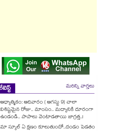
మరిన్ని వార్తలు
లేటెస్ట్
ఆధ్యాత్మికం: ఆదివారం ( ఆగస్టు 9) చాలా
విశిష్టమైన రోజు.. మాంసం.. మద్యానికి దూరంగా
ఉండండి.. పాపాలు వెంటాడతాయి జాగ్రత్త..!
మా స్కూల్ ఏ క్షణం కూలుతుందో..దండం పెడతం