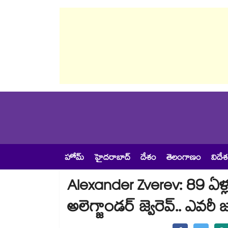
హోమ్
హైదరాబాద్
దేశం
తెలంగాణం
విదే
Alexander Zverev: 89 ఏళ్ల
అలెగ్జాండర్ జ్వెరెవ్.. ఎవరీ జర