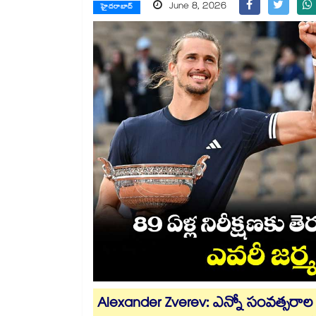
June 8, 2026
హైదరాబాద్
Alexander Zverev: ఎన్నో సంవత్సరా