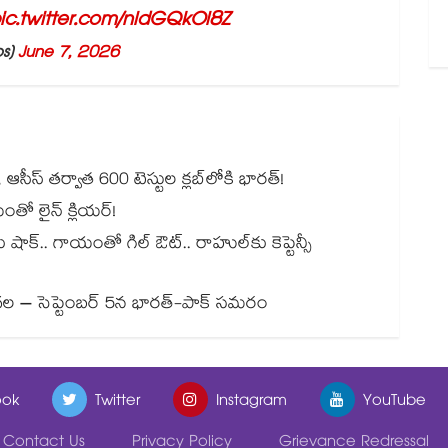
ic.twitter.com/nldGQkOl8Z
os)
June 7, 2026
సీస్ తర్వాత 600 టెస్టుల క్లబ్‌లోకి భారత్!
ణయంతో లైన్ క్లియర్!
ాక్.. గాయంతో గిల్ ఔట్.. రాహుల్‌కు కెప్టెన్సీ
ల – సెప్టెంబర్ 5న భారత్-పాక్ సమరం
ok
Twitter
Instagram
YouTube
Contact Us
Privacy Policy
Grievance Redressal