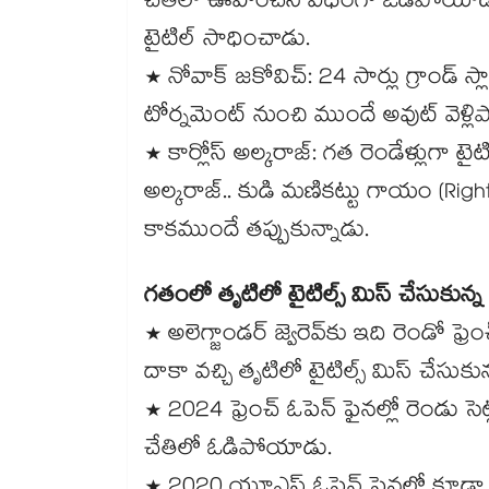
చేతిలో ఊహించని విధంగా ఓడిపోయాడని వా
టైటిల్ సాధించాడు.
* నోవాక్ జకోవిచ్: 24 సార్లు గ్రాండ్ 
టోర్నమెంట్ నుంచి ముందే అవుట్ వెళ్
* కార్లోస్ అల్కరాజ్: గత రెండేళ్లుగా టైట
అల్కరాజ్.. కుడి మణికట్టు గాయం (Right 
కాకముందే తప్పుకున్నాడు.
గతంలో తృటిలో టైటిల్స్ మిస్ చేసుకున్న 
* అలెగ్జాండర్ జ్వెరెవ్‌కు ఇది రెండో ఫ్రె
దాకా వచ్చి తృటిలో టైటిల్స్ మిస్ చేసుకు
* 2024 ఫ్రెంచ్ ఓపెన్ ఫైనల్లో రెండు సె
చేతిలో ఓడిపోయాడు.