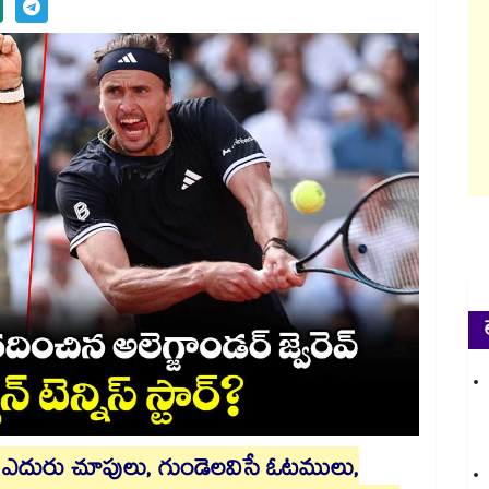
ల ఎదురు చూపులు, గుండెలవిసే ఓటములు,