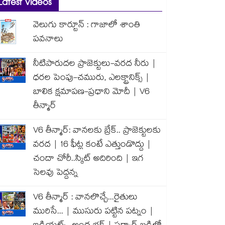
Latest Videos
వెలుగు కార్టూన్ : గాజాలో శాంతి
పవనాలు
నీటిపారుదల ప్రాజెక్టులు-వరద నీరు |
ధరల పెంపు-చమురు, ఎలక్ట్రానిక్స్ |
బాలిక క్షమాపణ-ప్రధాని మోదీ | V6
తీన్మార్
V6 తీన్మార్: వానలకు బ్రేక్.. ప్రాజెక్టులకు
వరద | 16 ఫీట్ల కంటే ఎత్తుండొద్దు |
చందా చోరీ..స్కిట్ అదిరింది | ఇగ
సెలవు పెద్దన్న
V6 తీన్మార్ : వానలొచ్చే...రైతులు
మురిసే... | ముసురు పట్టిన పట్నం |