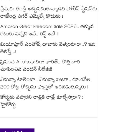
ప్రేమకు తండ్రి అడ్డుపడుతున్నాడని పోలీస్ స్టేషన్⁪కు
రాజేంద్ర నగర్ ఎమ్మెల్యే కొడుకు !
Amazon Great Freedom Sale 2026.. తక్కువ
రేటుకు వచ్చేవి ఇవే.. లిస్ట్ ఇదే !
మియాపూర్ సంతోష్ దాబాకు వెళ్తుంటారా..? ఇది
తెలిస్తే...!
ప్రపంచ AI రాజధానిగా భారత్.. కొత్త దారి
చూపించిన నందన్ నీలేకణి
ఏమన్నా టాలెంటా.. ఏమన్నా విజనా.. రూ.4వేల
200 కోట్ల రోడ్డును ఫ్యాన్లతో ఆరబెడుతున్నరు !
కోర్టుకు వస్తారని రాత్రికి రాత్రే కూల్చేస్తారా? :
హైకోర్టు