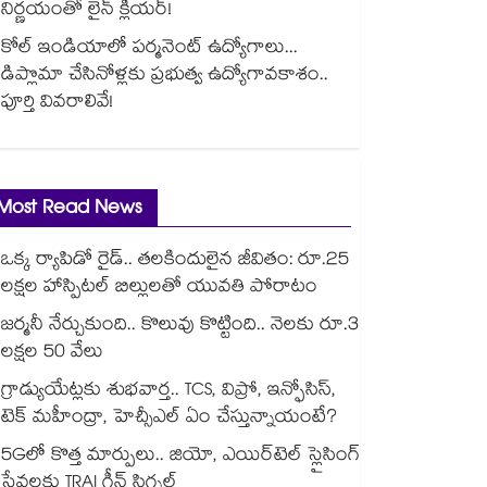
నిర్ణయంతో లైన్ క్లియర్!
కోల్ ఇండియాలో పర్మనెంట్ ఉద్యోగాలు...
డిప్లొమా చేసినోళ్లకు ప్రభుత్వ ఉద్యోగావకాశం..
పూర్తి వివరాలివే!
Most Read News
ఒక్క ర్యాపిడో రైడ్.. తలకిందులైన జీవితం: రూ.25
లక్షల హాస్పిటల్ బిల్లులతో యువతి పోరాటం
జర్మనీ నేర్చుకుంది.. కొలువు కొట్టింది.. నెలకు రూ.3
లక్షల 50 వేలు
గ్రాడ్యుయేట్లకు శుభవార్త.. TCS, విప్రో, ఇన్ఫోసిస్,
టెక్ మహీంద్రా, హెచ్సీఎల్ ఏం చేస్తున్నాయంటే?
5Gలో కొత్త మార్పులు.. జియో, ఎయిర్‌టెల్ స్లైసింగ్
సేవలకు TRAI గ్రీన్ సిగ్నల్