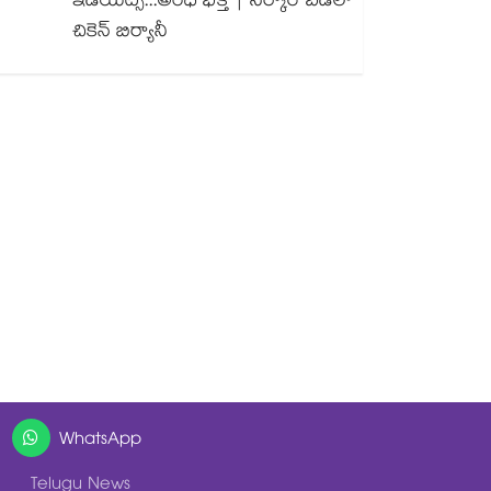
ఇడియట్స్...అంధ భక్త్ | సర్కార్ బడిలో
చికెన్ బిర్యానీ
WhatsApp
Telugu News