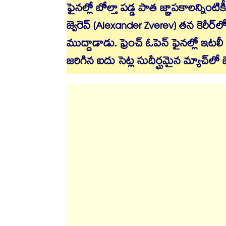
ఫైనల్లో బోల్తా పడ్డ పాత జ్ఞాపకాలన్నింటికీ
జ్వెరెవ్ (Alexander Zverev) తన కెరీర్‌ల
ముద్దాడాడు. ఫ్రెంచ్ ఓపెన్ ఫైనల్లో ఇటలీ 
జరిగిన ఐదు సెట్ల సుదీర్ఘమైన మ్యాచ్‌లో 