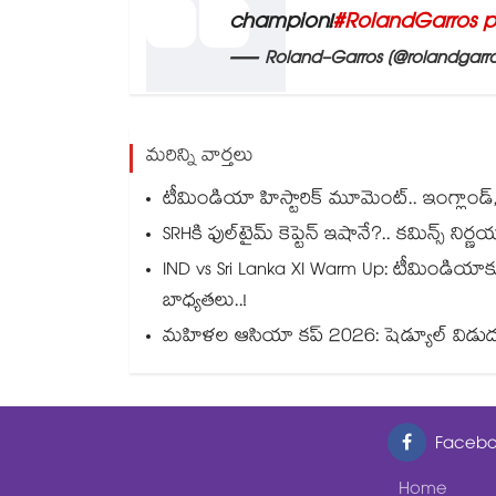
champion!
#RolandGarros
p
— Roland-Garros (@rolandgarr
మరిన్ని వార్తలు
టీమిండియా హిస్టారిక్ మూమెంట్.. ఇంగ్లాండ్, ఆ
SRHకి ఫుల్‌టైమ్ కెప్టెన్ ఇషానే?.. కమిన్స్ నిర్
IND vs Sri Lanka XI Warm Up: టీమిండియాకు ష
బాధ్యతలు..!
మహిళల ఆసియా కప్ 2026: షెడ్యూల్ విడుద
Facebo
Home