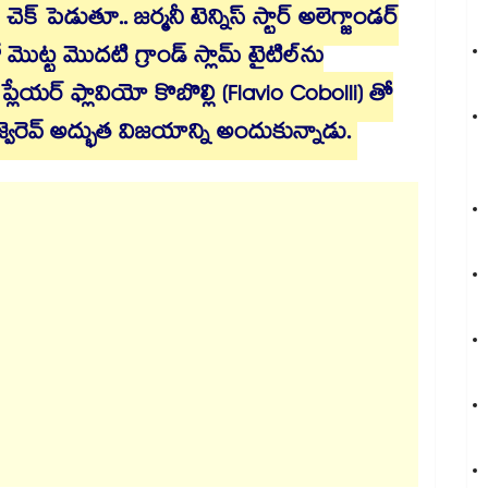
 చెక్ పెడుతూ.. జర్మనీ టెన్నిస్ స్టార్ అలెగ్జాండర్
ో మొట్ట మొదటి గ్రాండ్ స్లామ్ టైటిల్‌ను
ప్లేయర్ ఫ్లావియో కొబొల్లి (Flavio Cobolli) తో
జ్వెరెవ్ అద్భుత విజయాన్ని అందుకున్నాడు.