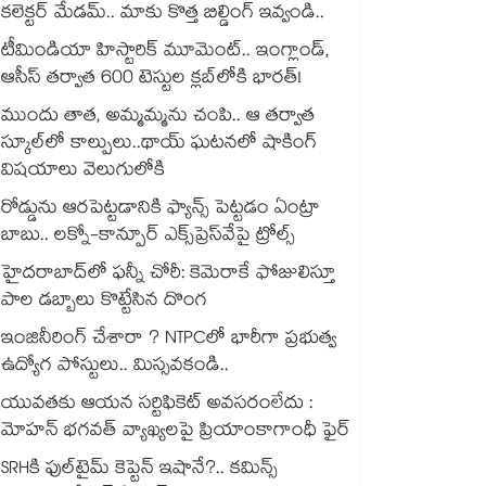
కలెక్టర్ మేడమ్.. మాకు కొత్త బిల్డింగ్ ఇవ్వండి..
టీమిండియా హిస్టారిక్ మూమెంట్.. ఇంగ్లాండ్,
ఆసీస్ తర్వాత 600 టెస్టుల క్లబ్‌లోకి భారత్!
ముందు తాత, అమ్మమ్మను చంపి.. ఆ తర్వాత
స్కూల్‌లో కాల్పులు..థాయ్ ఘటనలో షాకింగ్
విషయాలు వెలుగులోకి
రోడ్డును ఆరపెట్టడానికి ఫ్యాన్స్ పెట్టడం ఏంట్రా
బాబు.. లక్నో-కాన్పూర్ ఎక్స్‌ప్రెస్‌వేపై ట్రోల్స్
హైదరాబాద్‌లో ఫన్నీ చోరీ: కెమెరాకే ఫోజులిస్తూ
పాల డబ్బాలు కొట్టేసిన దొంగ
ఇంజినీరింగ్ చేశారా ? NTPCలో భారీగా ప్రభుత్వ
ఉద్యోగ పోస్టులు.. మిస్సవకండి..
యువతకు ఆయన సర్టిఫికెట్ అవసరంలేదు :
మోహన్ భగవత్ వ్యాఖ్యలపై ప్రియాంకాగాంధీ ఫైర్
SRHకి ఫుల్‌టైమ్ కెప్టెన్ ఇషానే?.. కమిన్స్