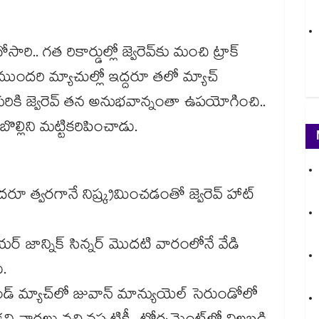
. గత రికార్డుల్లో జ్వెరెవ్‌కు మంచి ట్రాక్
జన్ ముందరి మ్యాచుల్లో ఇద్దరూ తలో మ్యాచ్
నేసరికి జ్వెరెవ్ తన అనుభవాన్నంతా ఉపయోగించి..
్లిని మట్టికరిపించాడు.
రూ త్వరగానే నిష్క్రమించడంతో జ్వెరెవ్ హాట్
లేయర్ జాన్నిక్ సిన్నర్ మొదటి వారంలోనే వేడి
.
రౌండ్ మ్యాచ్‌లో జువాన్ మాన్యుయెల్ సెరుండోలో