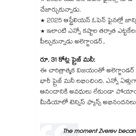
* 2020 యూఎస్ ఓపెన్ ఫైనల్లో కూడా 2-
చేజార్చుకున్నాడు.
* 2025 ఆస్ట్రేలియన్ ఓపెన్ ఫైనల్లో జా
* ఇలాంటి ఎన్నో కష్టాల తర్వాత ఎట్టకేల
పీల్చుకున్నాడు అలెగ్జాండర్..
రూ. 31 కోట్ల ప్రైజ్ మనీ:
ఈ చారిత్రాత్మక విజయంతో అలెగ్జాండర్ జ్వ
భారీ ప్రైజ్ మనీ లభించింది. ఎన్నో ఏళ్
ఆనందానికి అవధులు లేకుండా పోయాయి
మీడియాలో టెన్నిస్ ఫ్యాన్స్ అభినందనలు
The moment Zverev becam