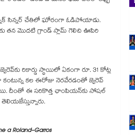
0 లీడ్‌లో ఉండి డొమినిక్ థీమ్ చేతిలో కప్పు
న్నిక్ సిన్నర్ చేతిలో ఘోరంగా ఓడిపోయాడు.
కు తన మొదటి గ్రాండ్ స్లామ్ గెలిచి ఊపిరి
ెరెవ్‌కు రికార్డు స్థాయిలో ఏకంగా రూ. 31 కోట్ల
లుగా కంటున్న కల ఈరోజు నెరవేరడంతో జ్వెరెవ్
. దీంతో ఈ సరికొత్త ఛాంపియన్‌కు సోషల్
 తెలియజేస్తున్నారు.
e a Roland-Garros