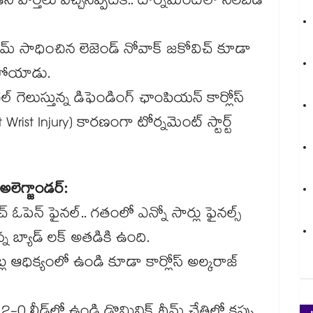
ర్తలు వచ్చినప్పటికీ.. టోర్నమెంట్‌లో నిలబడి
స్లామ్ సాధించిన లెజెండ్ నోవాక్ జకోవిచ్ కూడా
లిపోయాడు.
ిల్ గెలుస్తున్న డిఫెండింగ్ ఛాంపియన్ కార్లోస్
Wrist Injury) కారణంగా టోర్నమెంట్ స్టార్ట్
అలెగ్జాండర్:
ంచ్ ఓపెన్ ఫైనల్.. గతంలో ఎన్నో సార్లు ఫైనల్స్
న్న బ్యాడ్ లక్ అతడికి ఉంది.
ట్ల ఆధిక్యంలో ఉండి కూడా కార్లోస్ అల్కరాజ్