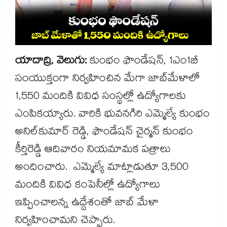
యాదాద్రి, వెలుగు:
కుంభం ఫౌండేషన్​, 1ఎం1బీ
సంయుక్తంగా నిర్వహించిన మేగా జాబ్​మేళాలో
1,550 మందికి వివిధ సంస్థల్లో ఉద్యోగాలకు
ఎంపికయ్యారు. వారికి భువనగిరి ఎమ్మెల్యే కుంభం
అనిల్​కుమార్​ రెడ్డి, ఫౌండేషన్​ చైర్మన్​ కుంభం
కీర్తిరెడ్డి ఆదివారం నియమామక పత్రాలు
అందించారు. ఎమ్మెల్యే మాట్లాడుతూ 3,500
మందికి వివిధ కంపెనీల్లో ఉద్యోగాలు
ఇప్పించాలన్న ఉద్దేశంతో జాబ్​ మేళా
నిర్వహించామని చెప్పారు.