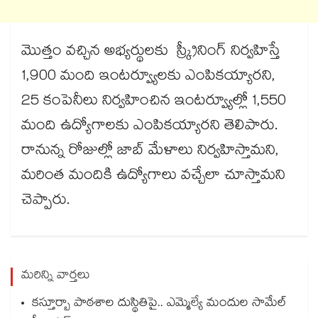
మొత్తం వచ్చిన అభ్యర్థులకు స్క్రీనింగ్​ నిర్వహిస్తే
1,900 మంది ఇంటర్వ్యూలకు ఎంపికయ్యారని,
25 కంపెనీలు నిర్వహించిన ఇంటర్వ్యూల్లో 1,550
మంది ఉద్యోగాలకు ఎంపికయ్యారని తెలిపారు.
రానున్న రోజుల్లో జాబ్​ మేళాలు నిర్వహిస్తామని,
మరింత మందికి ఉద్యోగాలు వచ్చేలా చూస్తామని
చెప్పారు.
మరిన్ని వార్తలు
కస్తూర్బా పాఠశాల దుస్థితిపై.. ఎమ్మెల్యే మందుల సామేల్