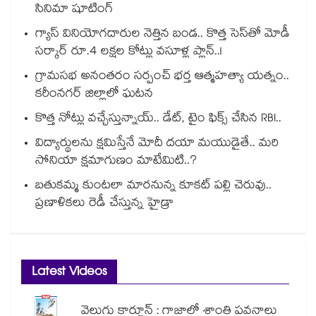
సినిమా షూటింగ్
గ్యాస్ వినియోగదారుల నెత్తిన బండ.. కొత్త సెస్‌తో మోడీ
సర్కార్ రూ.4 లక్షల కోట్లు వసూళ్ల ప్లాన్..!
గ్రామసభ అనంతరం సర్పంచ్ భర్త ఆత్మహత్యా యత్నం..
కరీంనగర్ జిల్లాలో ఘటన
కొత్త నోట్లు వచ్చేస్తున్నాయ్.. డేట్, టైం ఫిక్స్ చేసిన RBI..
విద్యార్థులను క్షమిస్తేనే మోదీ దయా మయుడైతే.. మరి
సోనియా క్షమాగుణం మాటేమిటి..?
బతుకమ్మ కుంటలా మారనున్న కూకట్ పల్లి చెరువు..
ప్రణాళికలు రెడీ చేస్తున్న హైడ్రా
Latest Videos
వెలుగు కార్టూన్ : గాజాలో శాంతి పవనాలు