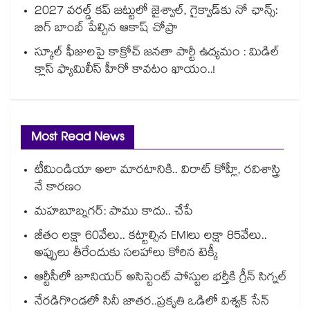
2027 వరల్డ్ కప్‎ జట్టులో జైశ్వాల్, గైక్వాడ్‎కు నో ఛాన్స్:
బిగ్ బాంబ్ పేల్చిన ఆకాష్ చోప్రా
స్కూల్ ఫీజులపై కాక్రోచ్ జనతా పార్టీ ఉద్యమం : మిడిల్
క్లాస్ ఫ్యామిలీస్ హీరో కావటం ఖాయం..!
Most Read News
టీమిండియా అలా మారటానికి.. విరాట్ కోహ్లీ, రవిశాస్త్రి
నే కారణం
మహబూబ్నగర్: పాము కాదు.. చేపే
జీతం లక్షా 60వేలు.. కట్టాల్సిన EMIలు లక్షా 85వేలు..
అప్పులు తీరేందుకు సలహాలు కోరిన టెక్కీ
ఆర్టీసీలో జూనియర్ అసిస్టెంట్‌‌ పోస్టుల భర్తీకి గ్రీన్‌‌ సిగ్నల్
నేరడిగొండలో సినీ జాతర..ప్రకృతి ఒడిలో విశ్వక్ సేన్