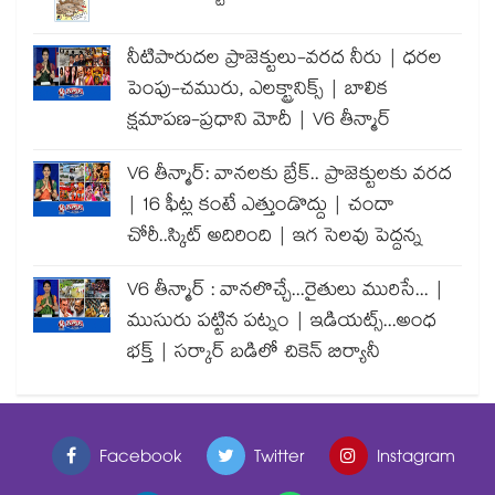
నీటిపారుదల ప్రాజెక్టులు-వరద నీరు | ధరల
పెంపు-చమురు, ఎలక్ట్రానిక్స్ | బాలిక
క్షమాపణ-ప్రధాని మోదీ | V6 తీన్మార్
V6 తీన్మార్: వానలకు బ్రేక్.. ప్రాజెక్టులకు వరద
| 16 ఫీట్ల కంటే ఎత్తుండొద్దు | చందా
చోరీ..స్కిట్ అదిరింది | ఇగ సెలవు పెద్దన్న
V6 తీన్మార్ : వానలొచ్చే...రైతులు మురిసే... |
ముసురు పట్టిన పట్నం | ఇడియట్స్...అంధ
భక్త్ | సర్కార్ బడిలో చికెన్ బిర్యానీ
Facebook
Twitter
Instagram