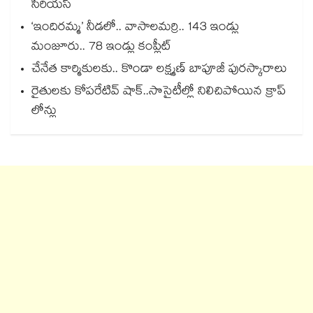
సీరియస్
‘ఇందిరమ్మ’ నీడలో.. వాసాలమర్రి.. 143 ఇండ్లు
మంజూరు.. 78 ఇండ్లు కంప్లీట్
చేనేత కార్మికులకు.. కొండా లక్ష్మణ్ బాపూజీ పురస్కారాలు
రైతులకు కోపరేటివ్ షాక్..సొసైటీల్లో నిలిచిపోయిన క్రాప్
లోన్లు