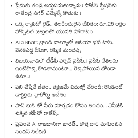
ప్రేమకు తండ్రి అడ్డుపడుతున్నాడని పోలీస్ స్టేషన్⁪కు
రాజేంద్ర నగర్ ఎమ్మెల్యే కొడుకు !
ఒక్క ర్యాపిడో రైడ్.. తలకిందులైన జీవితం: రూ.25 లక్షల
హాస్పిటల్ బిల్లులతో యువతి పోరాటం
Alia Bhatt: బ్రాండ్ వాల్యూలో ఆలియా భట్ టాప్..
వెనకపడ్డ దీపికా, రష్మిక మందన్న
విజయవాడలో టీడీపీ వర్సెస్ వైసీపీ..! వైసీపీ నేతలను
ఇంటికొచ్చి కొడతామంటూ... రెచ్చిపోయిన బోండా
ఉమా..!
పని చేస్తేనే జీతం.. తక్షణమే విధుల్లో చేరండి: రెసిడెంట్
డాక్టర్లకు హైకోర్టు ఆదేశం
పాస్ బుక్ లో పేరు మార్చడం కోసం లంచం... ఏసీబీకి
చిక్కిన జీపీవో రాజేష్..
ప్రపంచ AI రాజధానిగా భారత్.. కొత్త దారి చూపించిన
నందన్ నీలేకణి