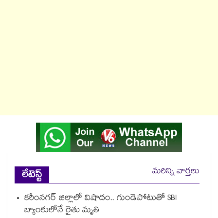
మరిన్ని వార్తలు
లేటెస్ట్
కరీంనగర్ జిల్లాలో విషాదం.. గుండెపోటుతో SBI
బ్యాంకులోనే రైతు మృతి