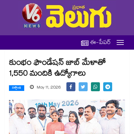
ఈ-పేపర్
కుంభం ఫౌండేషన్ జాబ్ మేళాతో
1,550 మందికి ఉద్యోగాలు
May 11, 2026
నల్గొండ