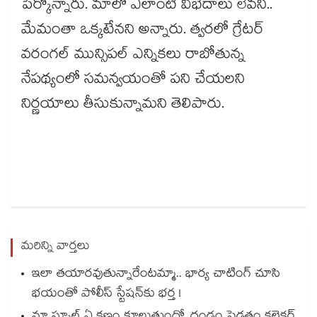
పేర్కొన్నారు. మాలో ఎలాంటి విభేదాలు లేవని..
మేమంతా ఒక్కటేనని అన్నారు. త్వరలో గ్రేటర్
వరంగల్ మున్సిపల్ ఎన్నికలు రాబోతున్న
నేపథ్యంలో సమన్వయంతో పని చేయలని
నిర్ణయాలు తీసుకున్నామని తెలిపారు.
మరిన్ని వార్తలు
ఇలా తయారవుతున్నారేంటమ్మా.. భార్య చాటింగ్ చూసి
భయంతో పోలీస్ స్టేషన్⁫కు భర్త !