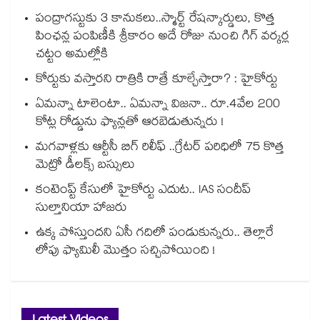
పంద్రాగస్టుకు 3 కానుకలు..స్మార్ట్ రేషన్కార్డులు, కొత్త
పింఛన్ల పంపిణీకి శ్రీకారం అదే రోజు నుంచి గిగ్ వర్కర్ల
చట్టం అమల్లోకి
కోర్టుకు వస్తారని రాత్రికి రాత్రే కూల్చేస్తారా? : హైకోర్టు
ఏమన్నా టాలెంటా.. ఏమన్నా విజనా.. రూ.4వేల 200
కోట్ల రోడ్డును ఫ్యాన్లతో ఆరబెడుతున్నరు !
మగవాళ్లకు ఆర్టీసీ బిగ్ రిలీఫ్ ..గ్రేటర్ పరిధిలో 75 కొత్త
మెట్రో డీలక్స్ బస్సులు
కంటెంప్ట్ కేసులో హైకోర్టు ఎదుట.. IAS సందీప్
సుల్తానియా హాజరు
ఉక్క పోస్తుందని ఏసీ గదిలో పండుకున్నరు.. తెల్లారే
లోపు ఫ్యామిలీ మొత్తం సచ్చిపోయింది !