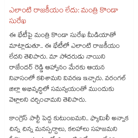
ఎలాంటి రాజకీయం లేదు: మంత్రి కొండా
సురేఖ
ఈ భేటీపై మంత్రి కొండా సురేఖ మీడియాతో
మాట్లాడుతూ.. ఈ భేటీలో ఎలాంటి రాజకీయం
లేదని తెలిపారు. మా సోదరుడు నాయిని
రాజేందర్ రెడ్డి ఆహ్వానం మేరకు ఆయన
నివాసంలో కలిశామని వివరణ ఇచ్చారు. వరంగల్
జిల్లా అభివృద్ధిలో సమన్వయంతో ముందుకు
వెళ్లాలని చర్చించామని తెలిపారు.
కాంగ్రెస్ పార్టీ పెద్ద కుటుంబమని.. ఫ్యామిలీ అన్నాక
చిన్న చిన్న మనస్పర్దాలు, కలహాలు సహజమని