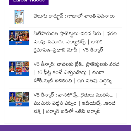
Latest Videos
వెలుగు కార్టూన్ : గాజాలో శాంతి పవనాలు
నీటిపారుదల ప్రాజెక్టులు-వరద నీరు | ధరల
పెంపు-చమురు, ఎలక్ట్రానిక్స్ | బాలిక
క్షమాపణ-ప్రధాని మోదీ | V6 తీన్మార్
V6 తీన్మార్: వానలకు బ్రేక్.. ప్రాజెక్టులకు వరద
| 16 ఫీట్ల కంటే ఎత్తుండొద్దు | చందా
చోరీ..స్కిట్ అదిరింది | ఇగ సెలవు పెద్దన్న
V6 తీన్మార్ : వానలొచ్చే...రైతులు మురిసే... |
ముసురు పట్టిన పట్నం | ఇడియట్స్...అంధ
భక్త్ | సర్కార్ బడిలో చికెన్ బిర్యానీ