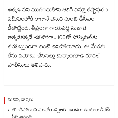
అక్కడ పని ముగించుకొని తిరిగి వస్తూ కిష్టాపురం
సమీపంలోకి రాగానే వెనుక నుంచి డీసీఎం
ఢీకొట్టింది. తీవ్రంగా గాయపడ్డ సుజాత
అక్కడికక్కడే చనిపోగా.. 108లో హాస్పిటల్‌‌‌‌‌‌‌‌కు
తరలిస్తుండగా చంటి చనిపోయాడు. ఈ మేరకు
కేసు నమోదు చేసినట్లు మిర్యాలగూడ రూరల్‌‌‌‌‌‌‌‌
పోలీసులు తెలిపారు.
మరిన్ని వార్తలు
లొంగిపోయిన మావోయిస్టులకు అండగా ఉంటాం: డీజీపీ
సీవీ ఆనంద్