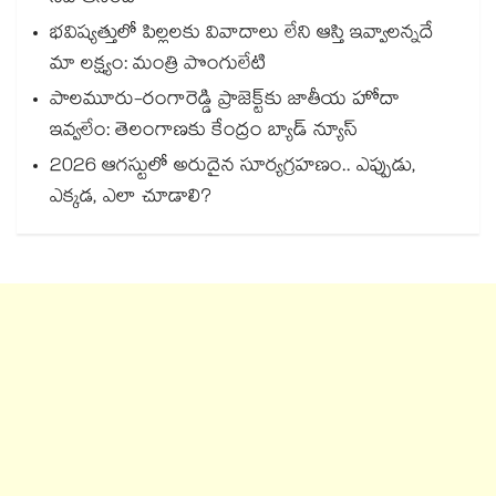
భవిష్యత్తులో పిల్లలకు వివాదాలు లేని ఆస్తి ఇవ్వాలన్నదే
మా లక్ష్యం: మంత్రి పొంగులేటి
పాలమూరు-రంగారెడ్డి ప్రాజెక్ట్‎కు జాతీయ హోదా
ఇవ్వలేం: తెలంగాణకు కేంద్రం బ్యాడ్ న్యూస్
2026 ఆగస్టులో అరుదైన సూర్యగ్రహణం.. ఎప్పుడు,
ఎక్కడ, ఎలా చూడాలి?