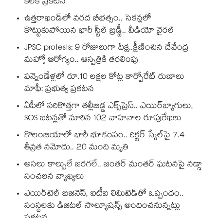
కీలక ప్రకటన
ఉత్తరాఖండ్⁭లో వరద బీభత్సం.. సెకన్లలో
కొట్టుకుపోయిన భారీ స్టీల్ బ్రిడ్జీ.. వీడియో వైరల్
JPSC protests: 9 రోజులుగా దీక్ష..క్షీణించిన దేవేంద్ర
మహ్తో ఆరోగ్యం.. ఆస్పత్రికి తరలింపు
పన్నెండేళ్లలో రూ.10 లక్షల కోట్ల కార్పోరేట్ రుణాలు
మాఫీ: ప్రభుత్వ ప్రకటన
ఏపీలో సరికొత్తగా తల్లీబిడ్డ ఎక్స్‌ప్రెస్.. ఎయిర్‌బ్యాగులు,
SOS బటన్లతో మారిన 102 వాహనాల రూపురేఖలు
కొలంబియాలో భారీ భూకంపం.. రిక్టర్ స్కేల్‎పై 7.4
తీవ్రత నమోదు.. 20 మంది మృతి
అసలు కాల్పులే జరగలే.. జంతర్ మంతర్ ఘటనపై నడ్డా
సంచలన వ్యాఖ్యలు
ఎయిర్‌టెల్ బిజినెస్, ఐటీఐ లిమిటెడ్‌తో ఒప్పందం..
సంస్థలకు డిజిటల్ సొల్యూషన్స్ అందించనున్నట్లు