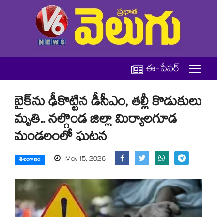
ఈ-పేపర్
బైక్‌‌‌‌‌‌‌‌ను ఢీకొట్టిన డీసీఎం, తల్లీ కొడుకులు
మృతి.. నల్గొండ జిల్లా మిర్యాలగూడ
మండలంలో ఘటన
May 15, 2026
తెలంగాణం