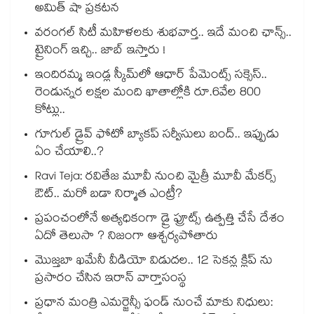
అమిత్ షా ప్రకటన
వరంగల్ సిటీ మహిళలకు శుభవార్త.. ఇదే మంచి ఛాన్స్..
ట్రైనింగ్ ఇచ్చి.. జాబ్ ఇస్తారు !
ఇందిరమ్మ ఇండ్ల స్కీమ్‌‌‌‌‌‌‌‌లో ఆధార్ పేమెంట్స్ సక్సెస్..
రెండున్నర లక్షల మంది ఖాతాల్లోకి రూ.6వేల 800
కోట్లు..
గూగుల్ డ్రైవ్ ఫోటో బ్యాకప్ సర్వీసులు బంద్.. ఇప్పుడు
ఏం చేయాలి..?
Ravi Teja: రవితేజ మూవీ నుంచి మైత్రీ మూవీ మేకర్స్
ఔట్.. మరో బడా నిర్మాత ఎంట్రీ?
ప్రపంచంలోనే అత్యధికంగా డ్రై ఫ్రూట్స్ ఉత్పత్తి చేసే దేశం
ఏదో తెలుసా ? నిజంగా ఆశ్చర్యపోతారు
మొజ్తబా ఖమేనీ వీడియో విడుదల.. 12 సెకన్ల క్లిప్ ను
ప్రసారం చేసిన ఇరాన్ వార్తాసంస్థ
ప్రధాన మంత్రి ఎమర్జెన్సీ ఫండ్ నుంచే మాకు నిధులు: