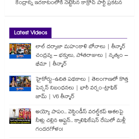
కేంద్రాన్ని ఇరకాటంలోకి నెట్టేసిన కాక్రోచ్ పార్టీ ప్రకటన
Latest Videos
లాల్ దర్వాజా మహంకాళి బోనాలు | తీన్మార్
చంద్రవ్వ – భక్తులు, పోతరాజులు | నృత్యం –
భీమా | తీన్మార్
హైకోర్టు-ఉచిత పథకాలు | తెలంగాణలో కొత్త
పెన్షన్ నిబంధనలు | భారీ వర్షం-ట్రాఫిక్
జామ్ | V6 తీన్మార్
అయ్యో పాపం.. వెస్టిండీస్ వరల్డ్‌కప్ ఆశలపై
నీళ్లు చల్లిన ఆఫ్ఘన్.. క్వాలిఫికేషన్ రేసులో మళ్లీ
గందరగోళం!