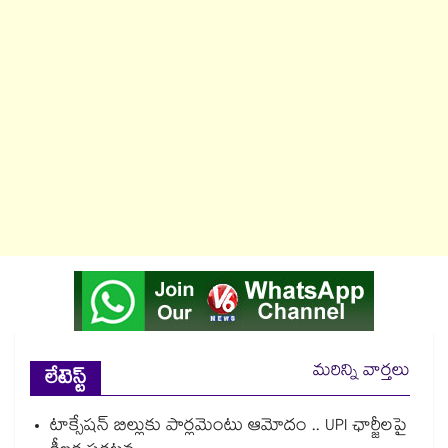
మరిన్ని వార్తలు
లేటెస్ట్
టాక్సేషన్ బిల్లుకు పార్లమెంటు ఆమోదం .. UPI ఛార్జీలపై