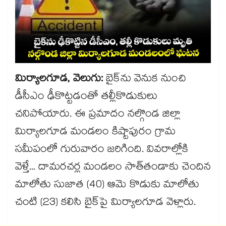
మిర్యాలగూడ, వెలుగు:
బైక్‌‌‌‌‌‌‌‌ను వెనుక నుంచి
డీసీఎం ఢీకొట్టడంతో తల్లీకొడుకులు
చనిపోయారు. ఈ ప్రమాదం నల్గొండ జిల్లా
మిర్యాలగూడ మండలం కిష్టాపురం గ్రామ
సమీపంలో గురువారం జరిగింది. వివరాల్లోకి
వెళ్తే... దామరచర్ల మండలం సాత్‌‌‌‌‌‌‌‌తండాకు చెందిన
మాలోతు సుజాత (40) ఆమె కొడుకు మాలోతు
చంటి (23) కలిసి బైక్‌‌‌‌‌‌‌‌పై మిర్యాలగూడ వెళ్లారు.