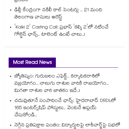
ప్రకటన
ఢిల్లీ కేంద్రంగా నకిలీ కాల్‌ సెంటర్లు .. 21 మంది
తెలంగాణ వాసులు అరెస్ట్
'Kalki 2' Casting Call: ప్రభాస్ 'కల్కి 2'లో నటించే
గోల్డెన్ ఛాన్స్.. టాలెంట్ ఉంటే చాలు..!
Most Read News
జ్యోతిష్యం: గురుబలం ఎఫెక్ట్.. కర్కాటకరాశిలో
వజ్రయోగం.. నాలుగు రాశుల వారికి రాజయోగం..
మిగతా రాశుల వారి జాతకం ఇదే..!
చదువుతూనే సంపాదించే ఛాన్స్: హైదరాబాద్ DRDLలో
165 ఇంటర్న్‌షిప్ పోస్టులు.. వెంటనే అప్లయ్
చేసుకోండి..
నెగ్గిన ప్రతిపక్షాల పంతం: విద్యార్థులపై లాఠీచార్జ్‎పై సభలో