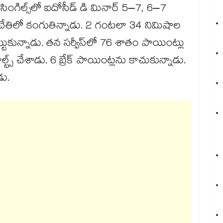
 సింగిల్స్‌లో ఐదోసీడ్ డి మినార్‌ 5–7, 6–7
 చేతిలో కంగుతిన్నాడు. 2 గంటలా 34 నిమిషాల
్టుకున్నాడు. తన సర్వీస్‌లో 76 శాతం పాయింట్లు
్స్‌ చేశాడు. 6 బ్రేక్‌ పాయింట్లను కాచుకున్నాడు.
డు.