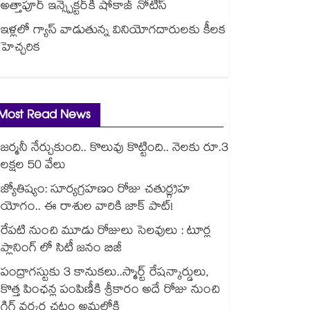
అత్తాపూర్ ఇన్స్పెక్టర్‎కి షోకాజ్ నోటీస్
ఇళ్లలో గ్యాస్ వాడుతున్న వినియోగదారులకు కీలక
హెచ్చరిక
Most Read News
జర్మనీ నేర్చుకుంది.. కొలువు కొట్టింది.. నెలకు రూ.3
లక్షల 50 వేలు
జ్యోతిష్యం: సూర్యగ్రహణం రోజు చతుర్గ్రహ
యోగం.. ఈ రాశుల వారికి జాక్ పాట్!
రేపటి నుంచి మూడు రోజులు సెలవులు : టూర్ల
ప్లానింగ్ లో సిటీ జనం బిజీ
పంద్రాగస్టుకు 3 కానుకలు..స్మార్ట్ రేషన్కార్డులు,
కొత్త పింఛన్ల పంపిణీకి శ్రీకారం అదే రోజు నుంచి
గిగ్ వర్కర్ల చట్టం అమల్లోకి