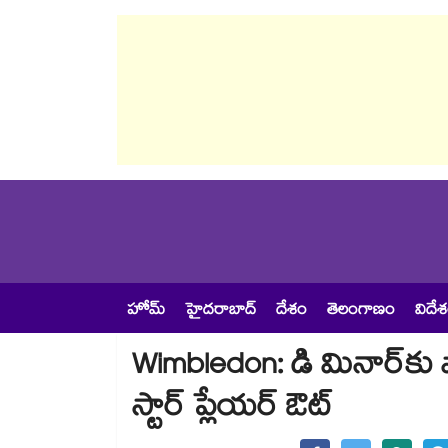
హోమ్
హైదరాబాద్
దేశం
తెలంగాణం
విదే
Wimbledon: డి మినార్‌కు షాక్‌.
స్టార్‌ ప్లేయర్‌ ఔట్