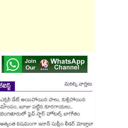
మరిన్ని వార్తలు
లేటెస్ట్
ఎక్సైరీ డేట్ అయిపోయిన పాలు, కుళ్లిపోయిన
మాంసం, బూజు పట్టిన కూరగాయలు..
బెంగళూరులో ఫైవ్ స్టార్ హోటల్స్ బాగోతం
అత్యంత విషమంగా ఇరాన్ సుప్రీం లీడర్ మోజ్తాబా