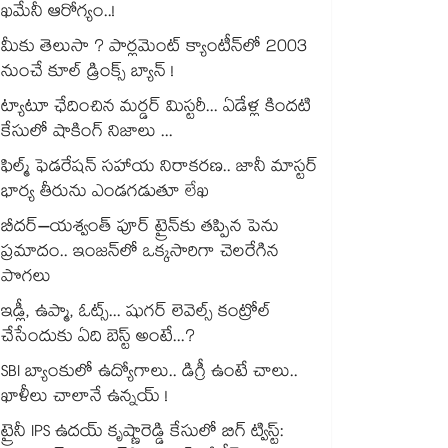
ఖమేనీ ఆరోగ్యం..!
మీకు తెలుసా ? పార్లమెంట్ క్యాంటీన్⁪లో 2003
నుంచే కూల్ డ్రింక్స్ బ్యాన్ !
ట్యాటూ ఛేదించిన మర్డర్ మిస్టరీ... ఏడేళ్ల కిందటి
కేసులో షాకింగ్ నిజాలు ...
ఫిల్మ్ ఫెడరేషన్ సహాయ నిరాకరణ.. జానీ మాస్టర్
భార్య తీరును ఎండగడుతూ లేఖ
బీదర్–యశ్వంత్ పూర్ ట్రైన్‎కు తప్పిన పెను
ప్రమాదం.. ఇంజన్‎లో ఒక్కసారిగా చెలరేగిన
పొగలు
ఇడ్లీ, ఉప్మా, ఓట్స్... షుగర్ లెవెల్స్ కంట్రోల్
చేసేందుకు ఏది బెస్ట్ అంటే...?
SBI బ్యాంకులో ఉద్యోగాలు.. డిగ్రీ ఉంటే చాలు..
ఖాళీలు చాలానే ఉన్నయ్ !
ట్రైనీ IPS ఉదయ్ కృష్ణారెడ్డి కేసులో బిగ్ ట్విస్ట్: