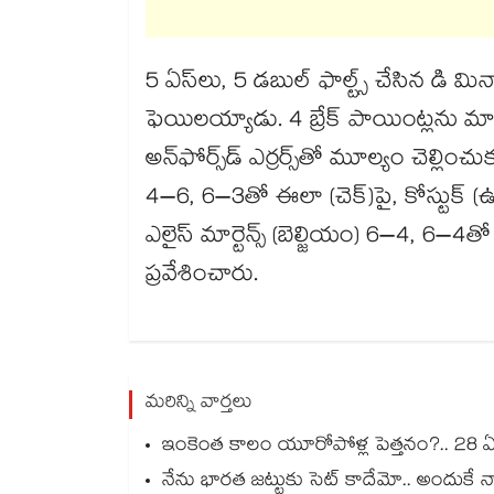
5 ఏస్‌లు, 5 డబుల్‌ ఫాల్ట్స్‌ చేసిన డి మి
ఫెయిలయ్యాడు. 4 బ్రేక్‌ పాయింట్లను మాత
అన్‌ఫోర్స్‌డ్‌ ఎర్రర్స్‌తో మూల్యం చెల్లించు
4–6, 6–3తో ఈలా (చెక్‌)పై, కోస్టుక్ (ఉక్
ఎలైస్‌ మార్టెన్స్‌ (బెల్జియం) 6–4, 6–4తో బౌ
ప్రవేశించారు.
మరిన్ని వార్తలు
ఇంకెంత కాలం యూరోపోళ్ల పెత్తనం?.. 28 ఏళ్ల 
నేను భారత జట్టుకు సెట్ కాదేమో.. అందుకే 