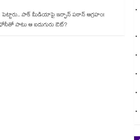
పెట్టారు.. పాక్ మీడియాపై ఇర్ఫాన్ పఠాన్ ఆగ్రహం!
ు ధోనీతో పాటు ఆ ఐదుగురు ఔట్?