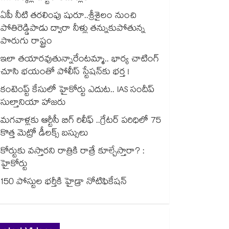
ఏపీ నీటి తరలింపు షురూ..శ్రీశైలం నుంచి
పోతిరెడ్డిపాడు ద్వారా నీళ్లు తన్నుకుపోతున్న
పొరుగు రాష్ట్రం
ఇలా తయారవుతున్నారేంటమ్మా.. భార్య చాటింగ్
చూసి భయంతో పోలీస్ స్టేషన్⁫కు భర్త !
కంటెంప్ట్ కేసులో హైకోర్టు ఎదుట.. IAS సందీప్
సుల్తానియా హాజరు
మగవాళ్లకు ఆర్టీసీ బిగ్ రిలీఫ్ ..గ్రేటర్ పరిధిలో 75
కొత్త మెట్రో డీలక్స్ బస్సులు
కోర్టుకు వస్తారని రాత్రికి రాత్రే కూల్చేస్తారా? :
హైకోర్టు
150 పోస్టుల భర్తీకి హైడ్రా నోటిఫికేషన్