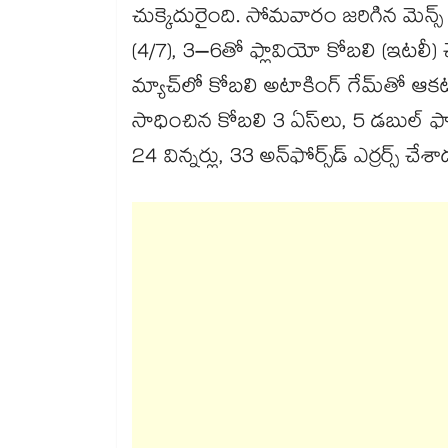
చుక్కెదురైంది. సోమవారం జరిగిన మెన్స్‌
(4/7), 3–6తో ఫ్లావియో కోబలి (ఇటలీ)
మ్యాచ్‌లో కోబలి అటాకింగ్‌ గేమ్‌తో ఆకట
సాధించిన కోబలి 3 ఏస్‌లు, 5 డబుల్‌ ఫాల్ట
24 విన్నర్లు, 33 అన్‌ఫోర్స్‌డ్‌ ఎర్రర్స్‌ చేశా