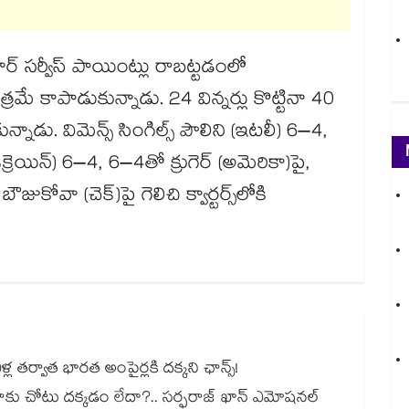
నార్‌ సర్వీస్‌ పాయింట్లు రాబట్టడంలో
్రమే కాపాడుకున్నాడు. 24 విన్నర్లు కొట్టినా 40
కున్నాడు. విమెన్స్‌ సింగిల్స్‌ పౌలిని (ఇటలీ) 6–4,
రెయిన్‌) 6–4, 6–4తో క్రుగెర్‌ (అమెరికా)పై,
జుకోవా (చెక్‌)పై గెలిచి క్వార్టర్స్‌లోకి
తర్వాత భారత అంపైర్లకి దక్కని ఛాన్స్!
నాకు చోటు దక్కడం లేదా?.. సర్ఫరాజ్ ఖాన్ ఎమోషనల్