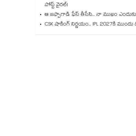
పోస్ట్ వైరల్!
ఆ జఫ్పాగాడి ఫేస్ తీసేసి.. నా ముఖం ఎందుకు 
CSK షాకింగ్ నిర్ణయం.. IPL 2027కి ముంద