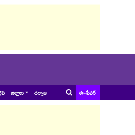
ైఫ్
జిల్లాలు
దర్వాజ
ఈ-పేపర్