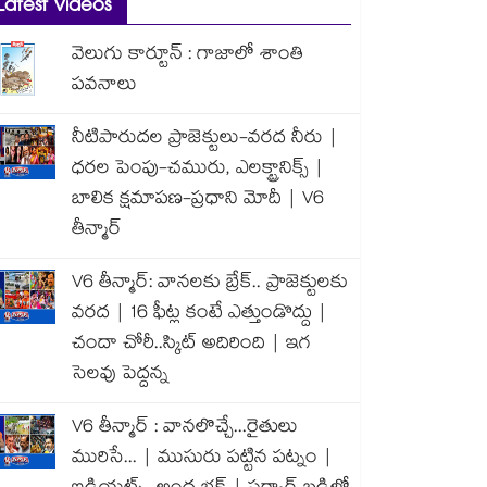
Latest Videos
వెలుగు కార్టూన్ : గాజాలో శాంతి
పవనాలు
నీటిపారుదల ప్రాజెక్టులు-వరద నీరు |
ధరల పెంపు-చమురు, ఎలక్ట్రానిక్స్ |
బాలిక క్షమాపణ-ప్రధాని మోదీ | V6
తీన్మార్
V6 తీన్మార్: వానలకు బ్రేక్.. ప్రాజెక్టులకు
వరద | 16 ఫీట్ల కంటే ఎత్తుండొద్దు |
చందా చోరీ..స్కిట్ అదిరింది | ఇగ
సెలవు పెద్దన్న
V6 తీన్మార్ : వానలొచ్చే...రైతులు
మురిసే... | ముసురు పట్టిన పట్నం |