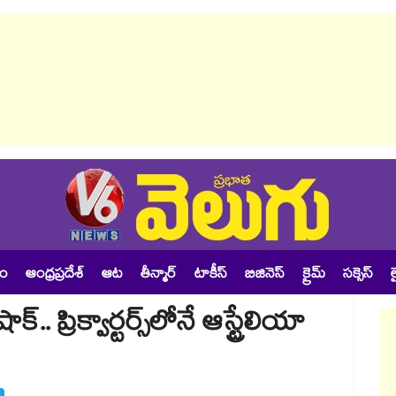
శం
ఆంధ్రప్రదేశ్
ఆట
తీన్మార్
టాకీస్
బిజినెస్
క్రైమ్
సక్సెస్
ల
. ప్రిక్వార్టర్స్‌లోనే ఆస్ట్రేలియా