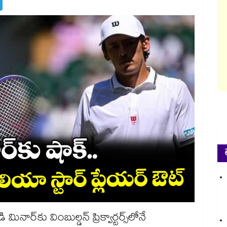
డి మినార్‌కు వింబుల్డన్‌ ప్రిక్వార్టర్స్‌లోనే