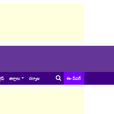
ైఫ్
జిల్లాలు
దర్వాజ
ఈ-పేపర్