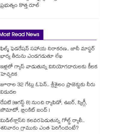
ప్రభుత్వం కొత్త రూల్
Most Read News
ఫిల్మ్ ఫెడరేషన్ సహాయ నిరాకరణ.. జానీ మాస్టర్
భార్య తీరును ఎండగడుతూ లేఖ
ఇళ్లలో గ్యాస్ వాడుతున్న వినియోగదారులకు కీలక
హెచ్చరిక
జూరాల 32 గేట్లు ఓపెన్.. శ్రీశైలం ప్రాజెక్టుకు నీరు
విడుదల
రేపటి (ఆగస్ట్ 8) నుంచి ర్యాపిడో, ఉబర్, స్విగ్గీ,
జొమాటో, బ్లింకిట్ బంద్ !
మిడిల్‌క్లాస్‌ని కలవరపెడుతున్న గోల్డ్ ర్యాలీ..
శనివారం గ్రాముకు ఎంత పెరిగిందంటే?