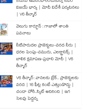
కేసును ఉపసంహరించుకున్న సీఎం
విజయ్ భార్య | మోదీ విదేశీ పర్యటనలు
| V6 తీన్మార్
వెలుగు కార్టూన్ : గాజాలో శాంతి
పవనాలు
నీటిపారుదల ప్రాజెక్టులు-వరద నీరు |
ధరల పెంపు-చమురు, ఎలక్ట్రానిక్స్ |
బాలిక క్షమాపణ-ప్రధాని మోదీ | V6
తీన్మార్
V6 తీన్మార్: వానలకు బ్రేక్.. ప్రాజెక్టులకు
వరద | 16 ఫీట్ల కంటే ఎత్తుండొద్దు |
చందా చోరీ..స్కిట్ అదిరింది | ఇగ
సెలవు పెద్దన్న