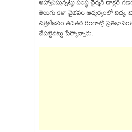
ఆహ్వానిస్తున్నట్టు సంస్థ చైర్మన్ డాక్ట
తెలుగు కళా వైభవం ఆధ్వర్యంలో విద్య, వ
చిత్రలేఖనం తదితర రంగాల్లో ప్రతిభావం
చేపట్టినట్టు పేర్కొన్నారు.