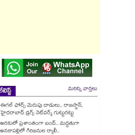
మరిన్ని వార్తలు
లేటెస్ట్
ఈగల్ ఫోర్స్ మెరుపు దాడులు.. రాజస్థాన్,
హైదరాబాద్‌ డ్రగ్స్‌ నెట్‌వర్క్‌ గుట్టురట్టు
అరకులో ప్రశాంతంగా బంద్.. మద్దతుగా
అనకాపల్లిలో గిరిజనుల ర్యాలీ..