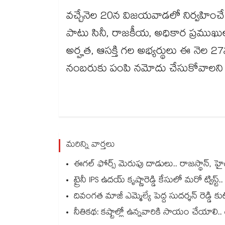
వచ్చేనెల 20న విజయవాడలో నిర్వహించే 
పాటు సినీ, రాజకీయ, అధికార ప్రముఖులు 
అర్హత, ఆసక్తి గల అభ్యర్థులు ఈ నె
నంబరుకు పంపి నమోదు చేసుకోవాలని 
మరిన్ని వార్తలు
ఈగల్ ఫోర్స్ మెరుపు దాడులు.. రాజస్థాన్, హైదరాబాద
ట్రైనీ IPS ఉదయ్‌ కృష్ణారెడ్డి కేసులో మరో ట్విస్
దివంగత మాజీ ఎమ్మెల్యే పెద్ద సుదర్శన్ రెడ్డి
నీతికథ: కష్టాల్లో ఉన్నవారికి సాయం చేయాలి.