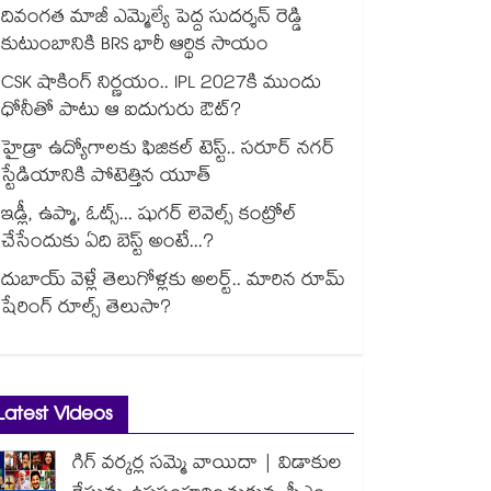
దివంగత మాజీ ఎమ్మెల్యే పెద్ద సుదర్శన్ రెడ్డి
కుటుంబానికి BRS భారీ ఆర్థిక సాయం
CSK షాకింగ్ నిర్ణయం.. IPL 2027కి ముందు
ధోనీతో పాటు ఆ ఐదుగురు ఔట్?
హైడ్రా ఉద్యోగాలకు ఫిజికల్ టెస్ట్.. సరూర్ నగర్
స్టేడియానికి పోటెత్తిన యూత్
ఇడ్లీ, ఉప్మా, ఓట్స్... షుగర్ లెవెల్స్ కంట్రోల్
చేసేందుకు ఏది బెస్ట్ అంటే...?
దుబాయ్ వెళ్లే తెలుగోళ్లకు అలర్ట్.. మారిన రూమ్
షేరింగ్‌ రూల్స్ తెలుసా?
Latest Videos
గిగ్ వర్కర్ల సమ్మె వాయిదా | విడాకుల