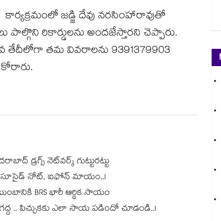
కార్యక్రమంలో జడ్జి దేవు నరసింహారావుతో
పాల్గొని రికార్డులను అందజేస్తారని చెప్పారు.
ల 27వ తేదీలోగా తమ వివరాలను 9391379903
కోరారు.
్‌ డ్రగ్స్‌ నెట్‌వర్క్‌ గుట్టురట్టు
ట్.. సూసైడ్‌ నోట్‌, ఐఫోన్‌ మాయం..!
 కుటుంబానికి BRS భారీ ఆర్థిక సాయం
. గద్ద .. పిచ్చుకకు ఎలా సాయ పడిందో చూడండి..!