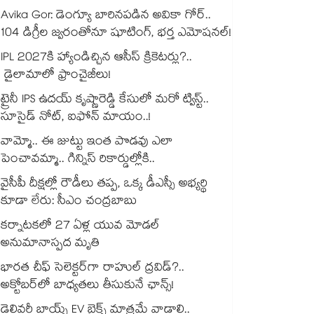
Avika Gor: డెంగ్యూ బారినపడిన అవికా గోర్..
104 డిగ్రీల జ్వరంతోనూ షూటింగ్, భర్త ఎమోషనల్!
IPL 2027కి హ్యాండిచ్చిన ఆసీస్ క్రికెటర్లు?..
డైలామాలో ఫ్రాంచైజీలు!
ట్రైనీ IPS ఉదయ్‌ కృష్ణారెడ్డి కేసులో మరో ట్విస్ట్..
సూసైడ్‌ నోట్‌, ఐఫోన్‌ మాయం..!
వామ్మో.. ఈ జుట్టు ఇంత పొడవు ఎలా
పెంచావమ్మా.. గిన్నిస్ రికార్డుల్లోకి..
వైసీపీ దీక్షల్లో రౌడీలు తప్ప, ఒక్క డీఎస్సీ అభ్యర్థి
కూడా లేరు: సీఎం చంద్రబాబు
కర్నాటకలో 27 ఏళ్ల యువ మోడల్
అనుమానాస్పద మృతి
భారత చీఫ్ సెలెక్టర్⁬గా రాహుల్ ద్రవిడ్?..
అక్టోబర్‌లో బాధ్యతలు తీసుకునే ఛాన్స్!
డెలివరీ బాయ్స్ EV బైక్స్ మాత్రమే వాడాలి..