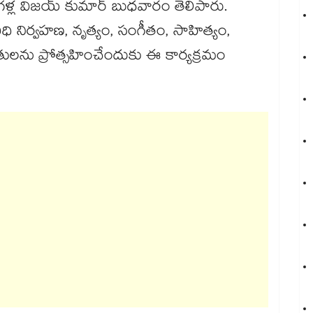
ర్ గణగళ్ల విజయ్ కుమార్ బుధవారం తెలిపారు.
ిధి నిర్వహణ, నృత్యం, సంగీతం, సాహిత్యం,
తులను ప్రోత్సహించేందుకు ఈ కార్యక్రమం