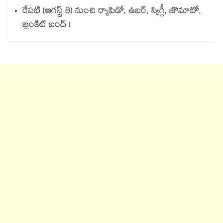
రేపటి (ఆగస్ట్ 8) నుంచి ర్యాపిడో, ఉబర్, స్విగ్గీ, జొమాటో,
బ్లింకిట్ బంద్ !