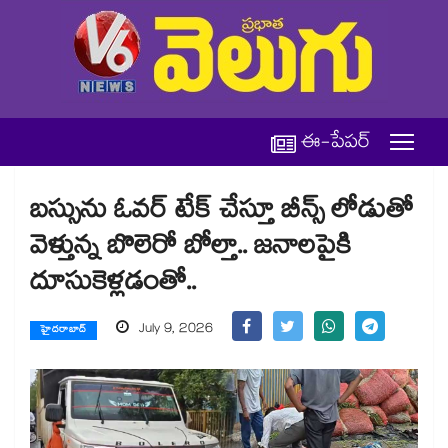
ఈ-పేపర్
బస్సును ఓవర్ టేక్ చేస్తూ బీన్స్ లోడుతో
వెళ్తున్న బొలెరో బోల్తా.. జనాలపైకి
దూసుకెళ్లడంతో..
July 9, 2026
హైదరాబాద్