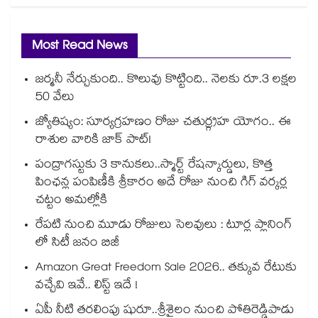
Most Read News
జర్మనీ నేర్చుకుంది.. కొలువు కొట్టింది.. నెలకు రూ.3 లక్షల
50 వేలు
జ్యోతిష్యం: సూర్యగ్రహణం రోజు చతుర్గ్రహ యోగం.. ఈ
రాశుల వారికి జాక్ పాట్!
పంద్రాగస్టుకు 3 కానుకలు..స్మార్ట్ రేషన్కార్డులు, కొత్త
పింఛన్ల పంపిణీకి శ్రీకారం అదే రోజు నుంచి గిగ్ వర్కర్ల
చట్టం అమల్లోకి
రేపటి నుంచి మూడు రోజులు సెలవులు : టూర్ల ప్లానింగ్
లో సిటీ జనం బిజీ
Amazon Great Freedom Sale 2026.. తక్కువ రేటుకు
వచ్చేవి ఇవే.. లిస్ట్ ఇదే !
ఏపీ నీటి తరలింపు షురూ..శ్రీశైలం నుంచి పోతిరెడ్డిపాడు