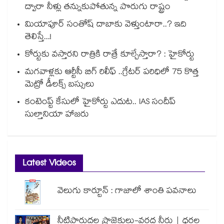
ద్వారా నీళ్లు తన్నుకుపోతున్న పొరుగు రాష్ట్రం
మియాపూర్ సంతోష్ దాబాకు వెళ్తుంటారా..? ఇది
తెలిస్తే...!
కోర్టుకు వస్తారని రాత్రికి రాత్రే కూల్చేస్తారా? : హైకోర్టు
మగవాళ్లకు ఆర్టీసీ బిగ్ రిలీఫ్ ..గ్రేటర్ పరిధిలో 75 కొత్త
మెట్రో డీలక్స్ బస్సులు
కంటెంప్ట్ కేసులో హైకోర్టు ఎదుట.. IAS సందీప్
సుల్తానియా హాజరు
Latest Videos
వెలుగు కార్టూన్ : గాజాలో శాంతి పవనాలు
నీటిపారుదల ప్రాజెక్టులు-వరద నీరు | ధరల