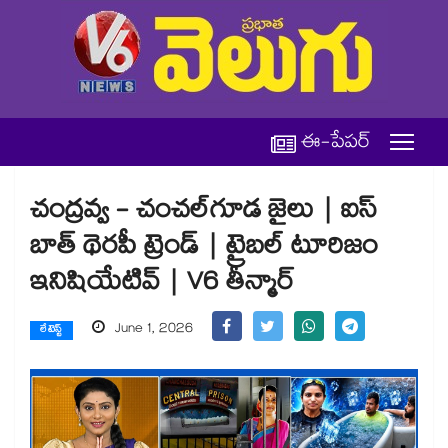
ఈ-పేపర్
చంద్రవ్వ - చంచల్‌గూడ జైలు | ఐస్
బాత్ థెరపీ ట్రెండ్ | ట్రైబల్ టూరిజం
ఇనిషియేటివ్ | V6 తీన్మార్
June 1, 2026
లేటెస్ట్