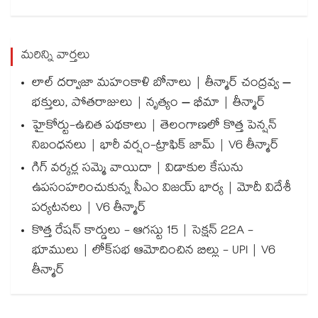
మరిన్ని వార్తలు
లాల్ దర్వాజా మహంకాళి బోనాలు | తీన్మార్ చంద్రవ్వ –
భక్తులు, పోతరాజులు | నృత్యం – భీమా | తీన్మార్
హైకోర్టు-ఉచిత పథకాలు | తెలంగాణలో కొత్త పెన్షన్
నిబంధనలు | భారీ వర్షం-ట్రాఫిక్ జామ్ | V6 తీన్మార్
గిగ్ వర్కర్ల సమ్మె వాయిదా | విడాకుల కేసును
ఉపసంహరించుకున్న సీఎం విజయ్ భార్య | మోదీ విదేశీ
పర్యటనలు | V6 తీన్మార్
కొత్త రేషన్ కార్డులు - ఆగస్టు 15 | సెక్షన్ 22A -
భూములు | లోక్‌సభ ఆమోదించిన బిల్లు - UPI | V6
తీన్మార్