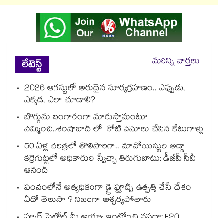
మరిన్ని వార్తలు
లేటెస్ట్
2026 ఆగస్టులో అరుదైన సూర్యగ్రహణం.. ఎప్పుడు,
ఎక్కడ, ఎలా చూడాలి?
బొగ్గును బంగారంగా మారుస్తామంటూ
నమ్మించి..శంషాబాద్ లో కోటి వసూలు చేసిన కేటుగాళ్లు
50 ఏళ్ల చరిత్రలో తొలిసారిగా.. మావోయిస్టుల అడ్డా
కర్రెగుట్టలో అధికారుల స్వేచ్ఛా తిరుగుబాటు: డీజీపీ సీవీ
ఆనంద్
పంచంలోనే అత్యధికంగా డ్రై ఫ్రూట్స్ ఉత్పత్తి చేసే దేశం
ఏదో తెలుసా ? నిజంగా ఆశ్చర్యపోతారు
ప్యూర్ పెట్రోల్ మీ అయ్యా ఇంట్లోంచి వస్తదా: E20