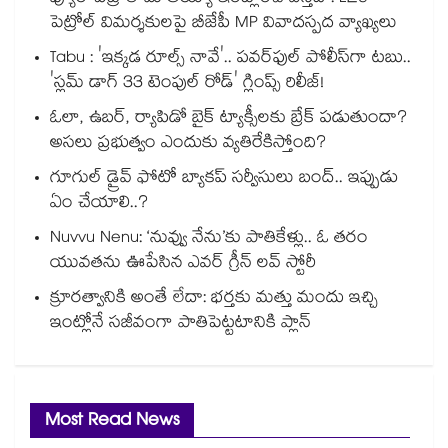
పెట్రోల్ విమర్శకులపై బీజేపీ MP వివాదస్పద వ్యాఖ్యలు
Tabu : 'ఇక్కడ రూల్స్ నావే'.. పవర్‌ఫుల్ పోలీస్‌గా టబు..
'స్లమ్ డాగ్ 33 టెంపుల్ రోడ్' గ్లింప్స్ రిలీజ్!
ఓలా, ఉబర్, ర్యాపిడో బైక్ ట్యాక్సీలకు బ్రేక్ పడుతుందా?
అసలు ప్రభుత్వం ఎందుకు వ్యతిరేకిస్తోంది?
గూగుల్ డ్రైవ్ ఫోటో బ్యాకప్ సర్వీసులు బంద్.. ఇప్పుడు
ఏం చేయాలి..?
Nuvvu Nenu: ‘నువ్వు నేను’కు పాతికేళ్లు.. ఓ తరం
యువతను ఊపేసిన ఎవర్ గ్రీన్ లవ్ స్టోరీ
క్రూరత్వానికి అంతే లేదా: భర్తకు మత్తు మందు ఇచ్చి
ఇంట్లోనే సజీవంగా పాతిపెట్టటానికి ప్లాన్
Most Read News