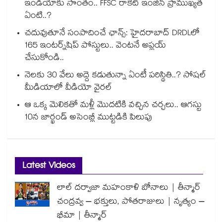
ఇండియాకు సొంతం.. FFSC రాకెట్ ఇంజిన్ ప్రాముఖ్యత
ఏంటి..?
చదువుతూనే సంపాదించే ఛాన్స్: హైదరాబాద్ DRDLలో
165 ఇంటర్న్‌షిప్ పోస్టులు.. వెంటనే అప్లయ్
చేసుకోండి..
నెలకు 30 వేలు అద్దె కడుతున్నా ఏంటీ పరిస్థితి..? సోషల్
మీడియాలో వీడియో వైరల్
ఆ ఒక్క మెలికతో మళ్లీ మొదటికి వచ్చిన చర్చలు.. ఆగస్టు
10న జార్ఖండ్ అసెంబ్లీ ముట్టడికి పిలుపు
Latest Videos
లాల్ దర్వాజా మహంకాళి బోనాలు | తీన్మార్
చంద్రవ్వ – భక్తులు, పోతరాజులు | నృత్యం –
భీమా | తీన్మార్