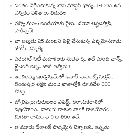
పంతం నెగ్గించుకున్న జానీ మాస్టర్ భార్య.. TFTDDA ఉప
ఎన్నికల ఫలితాలు విడుదల
రష్యా నుంచి ఇండియాకు రైలు.. వయా ఆఫ్ఘనిస్తాన్,
పాకిస్తాన్!
నా అల్లుడు 25 మందిని పెళ్లి చేసుకున్న పచ్చిమోసగాడు:
బీజేపీ ఎమ్మెల్యే
వరంగల్ సిటీ మహిళలకు శుభవార్త.. ఇదే మంచి ఛాన్స్..
ట్రైనింగ్ ఇచ్చి.. జాబ్ ఇస్తారు !
ఇందిరమ్మ ఇండ్ల స్కీమ్‌‌‌‌‌‌‌‌లో ఆధార్ పేమెంట్స్ సక్సెస్..
రెండున్నర లక్షల మంది ఖాతాల్లోకి రూ.6వేల 800
కోట్లు..
జ్యోతిష్యం: గురుబలం ఎఫెక్ట్.. కర్కాటకరాశిలో
వజ్రయోగం.. నాలుగు రాశుల వారికి రాజయోగం..
మిగతా రాశుల వారి జాతకం ఇదే..!
ఆ మూడు దేశాలకే సాధ్యమైన టెక్నాలజీ.. ఇప్పుడు