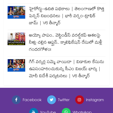
హైకోర్టు-ఉచిత పథకాలు | తెలంగాణలో కొత్త
పెన్షన్ నిబంధనలు | భారీ వర్షం-ట్రాఫిక్
జామ్ | V6 తీన్మార్
అయ్యో పాపం.. వెస్టిండీస్ వరల్డ్‌కప్ ఆశలపై
నీళ్లు చల్లిన ఆఫ్ఘన్.. క్వాలిఫికేషన్ రేసులో మళ్లీ
గందరగోళం!
గిగ్ వర్కర్ల సమ్మె వాయిదా | విడాకుల కేసును
ఉపసంహరించుకున్న సీఎం విజయ్ భార్య |
మోదీ విదేశీ పర్యటనలు | V6 తీన్మార్
Facebook
Twitter
Instagram