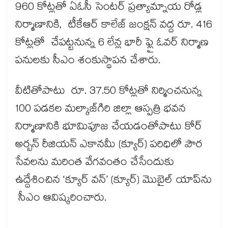
960 కోట్లతో ఏఓసీ సెంటర్ ప్రత్యామ్నాయ రోడ్ల
నిర్మాణానికి, టీకేఆర్ కాలేజ్ జంక్షన్ వద్ద రూ. 416
కోట్లతో చేపట్టనున్న 6 లేన్ల భారీ ఫ్లై ఓవర్ నిర్మాణ
పనులకు సీఎం శంకుస్థాపన చేశారు.
వీటితోపాటు రూ. 37.50 కోట్లతో నిర్మించనున్న
100 పడకల మల్కాజ్‌‌గిరి జిల్లా ఆస్పత్రి భవన
నిర్మాణానికి భూమిపూజ చేయడంతోపాటు కోర్
అర్బన్ రీజియన్ ఎకానమీ (క్యూర్) పరిధిలో పౌర
సేవలను మరింత వేగవంతం చేసేందుకు
ఉద్దేశించిన ‘క్యూర్ వన్’ (క్యూర్​) మొబైల్ యాప్‌‌ను
సీఎం ఆవిష్కరించారు.