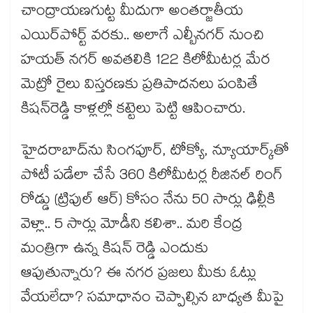
చాంద్రాయణగుట్ట మీదుగా అంతర్జాతీయ
ఎయిర్‌‌‌‌పోర్ట్ వరకు.. అలాగే ఎల్బీనగర్ నుంచి
హయత్ నగర్ అవతలికి 122 కిలోమీటర్ల మేర
మెట్రో రైలు విస్తరణకు ప్రతిపాదనలు పంపితే
కిషన్‌‌రెడ్డి కాళ్లల్లో కట్టెలు పెట్టి ఆపించారు.
హైదరాబాద్‌‌ను సింగపూర్, టోక్యో, న్యూయార్క్‌‌తో
పోటీ పడేలా చేసే 360 కిలోమీటర్ల రీజినల్ రింగ్
రోడ్డు (ట్రిపుల్‌‌ ఆర్‌‌‌‌​) కోసం నేను 50 సార్లు ఢిల్లీకి
వెళ్లా.. 5 సార్లు మోడీని కలిశా.. మరి కేంద్ర
మంత్రిగా ఉన్న కిషన్ రెడ్డి ఎందుకు
ఆపుతున్నారు? ఈ నగర ప్రజలు మీకు ఓట్లు
వేయలేదా? సమాధానం చెప్పాల్సిన బాధ్యత మీపై