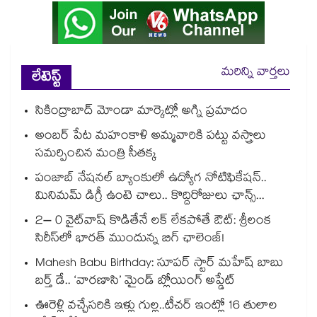
మరిన్ని వార్తలు
లేటెస్ట్
సికింద్రాబాద్ మోండా మార్కెట్లో అగ్ని ప్రమాదం
అంబర్ పేట మహంకాళి అమ్మవారికి పట్టు వస్త్రాలు
సమర్పించిన మంత్రి సీతక్క
పంజాబ్ నేషనల్ బ్యాంకులో ఉద్యోగ నోటిఫికేషన్..
మినిమమ్ డిగ్రీ ఉంటె చాలు.. కొద్దిరోజులు ఛాన్స్...
2– 0 వైట్‌వాష్ కొడితేనే లక్ లేకపోతే ఔట్: శ్రీలంక
సిరీస్‌లో భారత్ ముందున్న బిగ్ ఛాలెంజ్!
Mahesh Babu Birthday: సూపర్ స్టార్ మహేష్ బాబు
బర్త్ డే.. ‘వారణాసి’ మైండ్ బ్లోయింగ్ అప్డేట్
ఊరెళ్లి వచ్చేసరికి ఇళ్లు గుల్ల..టీచర్ ఇంట్లో 16 తులాల