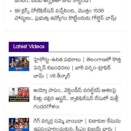
ఇంటర్, ఐటీఐ అర్హతతో జాబ్ కొట్టండి !
SBI క్లర్క్ నోటిఫికేషన్ వచ్చేసింది.. మొత్తం 1538
పోస్టులు.. ప్రభుత్వ ఉద్యోగం కొట్టేందుకు గోల్డెన్ ఛాన్స్!
Latest Videos
హైకోర్టు-ఉచిత పథకాలు | తెలంగాణలో కొత్త
పెన్షన్ నిబంధనలు | భారీ వర్షం-ట్రాఫిక్
జామ్ | V6 తీన్మార్
అయ్యో పాపం.. వెస్టిండీస్ వరల్డ్‌కప్ ఆశలపై
నీళ్లు చల్లిన ఆఫ్ఘన్.. క్వాలిఫికేషన్ రేసులో మళ్లీ
గందరగోళం!
గిగ్ వర్కర్ల సమ్మె వాయిదా | విడాకుల కేసును
ఉపసంహరించుకున్న సీఎం విజయ్ భార్య |