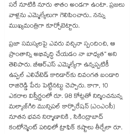
సరే నూటికి నూరు శాతం అండగా ఉంటా. ప్రజలు
వాళ్లను ఎమ్మెల్యేలుగా గెలిపించారు.. నన్ను
ముఖ్యమంత్రిగా కూర్చోబెట్టారు.
ప్రజా సమస్యలపై ఎవరు వచ్చినా స్పందించి, ఆ
ప్రాంతాన్ని అభివృద్ధి చేయడం నా బాధ్యత” అని
తెలిపారు. బీఆర్ఎస్ ఎమ్మెల్యేగా ఉన్నప్పటికీ
ఉప్పల్ ఎలివేటెడ్ కారిడార్‌‌కు దివంగత బండారి
రాజిరెడ్డి పేరు పెట్టినట్టు చెప్పారు. కాగా, 10
ఎకరాల విస్తీర్ణంలో రూ. 98 కోట్లతో నిర్మించనున్న
మల్కాజ్‌‌గిరి మున్సిపల్‌‌ కార్పొరేషన్ (ఎంఎంసీ)
నూతన భవన నిర్మాణానికి , సికింద్రాబాద్
కంటోన్మెంట్‌‌ పరిధిలో ట్రాఫిక్ కష్టాలు తీర్చేలా రూ.