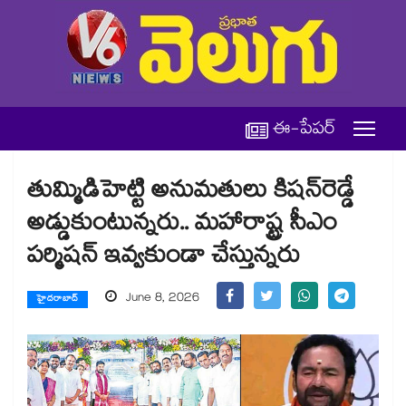
ఈ-పేపర్
తుమ్మిడిహెట్టి అనుమతులు కిషన్‌‌‌‌రెడ్డే
అడ్డుకుంటున్నరు.. మహారాష్ట్ర సీఎం
పర్మిషన్ ఇవ్వకుండా చేస్తున్నరు
June 8, 2026
హైదరాబాద్