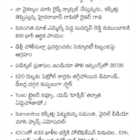
నా వైకల్యం చూసి రైడ్స్ క్యాన్సిల్ చేస్తున్నరు.. కన్నీళ్లు
తెప్పిస్తున్న హైదరాబాద్ రాపిడో రైడర్ గాథ
దివంగత మాజీ ఎమ్మెల్యే పెద్ద సుదర్శన్ రెడ్డి కుటుంబానికి
BRS భారీ ఆర్థిక సాయం
ఢిల్లీ పోలీసుల్లా ప్రవర్తించకు: సెక్యూరిటీ సిబ్బందిపై
ఆగ్రహం
పడిక్కల్‌‌ ప్రతాపం..ఇండియా తొలి ఇన్నింగ్స్‌‌లో 357/6
E20 దెబ్బకు పెట్రోల్ కార్లకు తగ్గిపోయిన డిమాండ్..
డీలర్ల దగ్గర కుప్పలుగా స్టాక్
Toxic ట్రైలర్ రివ్యూ.. యష్ ‘టాక్సిక్’ తర్వాత
ఏమైపోతాడో..!
Samantha: కన్నీళ్లు పెట్టుకున్న సమంత.. వైరల్ వీడియో
చూసి ఫ్యాన్స్ ఎమోషనల్!
IOCLలో 433 ఖాళీల భర్తీకి నోటిఫికేషన్ విడుదల.. 10th,