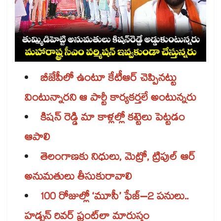
బీజేపీలో ఉంటూ కేటీఆర్ చెప్పినట్టు
వింటున్నారని ఆ పార్టీ కార్యకర్తలే అంటున్నరు
కిషన్ రెడ్డి మా కాళ్లల్లో కట్టెలు పెట్టడం
ఆపాలి
తెలంగాణకు నిధులు, మెట్రో, ట్రిపుల్‌‌‌‌ ఆర్‌‌‌‌‌‌‌‌
అనుమతులు తీసుకురావాలి
100 రోజుల్లో ‘మూసీ’ ఫేజ్–2 పనులు..
హడ్సన్ రివర్ ఫ్రంట్‌‌‌‌లా మారుస్తం