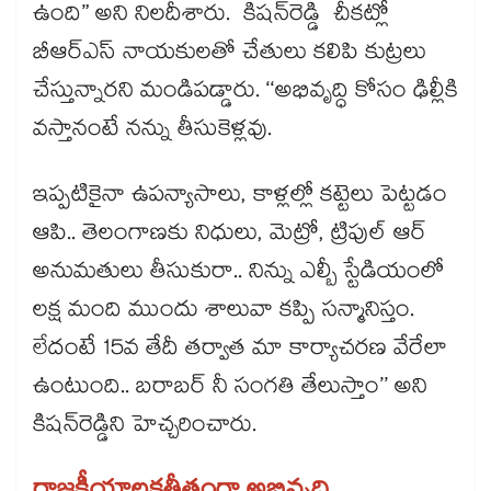
ఉంది” అని నిలదీశారు. కిషన్‌‌రెడ్డి చీకట్లో
బీఆర్ఎస్ నాయకులతో చేతులు కలిపి కుట్రలు
చేస్తున్నారని మండిపడ్డారు. ‘‘అభివృద్ధి కోసం ఢిల్లీకి
వస్తానంటే నన్ను తీసుకెళ్లవు.
ఇప్పటికైనా ఉపన్యాసాలు, కాళ్లల్లో కట్టెలు పెట్టడం
ఆపి.. తెలంగాణకు నిధులు, మెట్రో, ట్రిపుల్‌‌ ఆర్‌‌‌‌
అనుమతులు తీసుకురా.. నిన్ను ఎల్బీ స్టేడియంలో
లక్ష మంది ముందు శాలువా కప్పి సన్మానిస్తం.
లేదంటే 15వ తేదీ తర్వాత మా కార్యాచరణ వేరేలా
ఉంటుంది.. బరాబర్ నీ సంగతి తేలుస్తాం’’ అని
కిషన్‌‌రెడ్డిని హెచ్చరించారు.