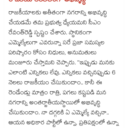
రాజకీయాలకతీతంగా అభివృద్ధి
రాజకీయాలకు అతీతంగా నగరాన్ని అభివృద్ధి
చేయడమే తమ ప్రభుత్వ ధ్యేయమని సీఎం
రేవంత్‌‌రెడ్డి స్పష్టం చేశారు. స్థానికంగా
ఎమ్మెల్యేలుగా ఎవరున్నా సరే ప్రజా సమస్యల
పరిష్కారం కోసం నిధులు, అనుమతులు
మంజూరు చేస్తామని చెప్పారు. ‘‘ఇప్పుడు మనకు
ఎలాంటి ఎన్నికలు లేవు. ఎన్నికలు వచ్చినప్పుడు 6
నెలలు రాజకీయం చేసుకుందాం.. కానీ ఈ
రెండేండ్లు మాత్రం రాత్రి, పగలు కష్టపడి మన
నగరాన్ని అంతర్జాతీయస్థాయిలో అభివృద్ధి
చేసుకుందాం. నా దగ్గరికి ఏ ఎమ్మెల్యే వచ్చినా..
ఆయన అధికార పార్టీలో ఉన్నా, ప్రతిపక్షంలో ఉన్నా