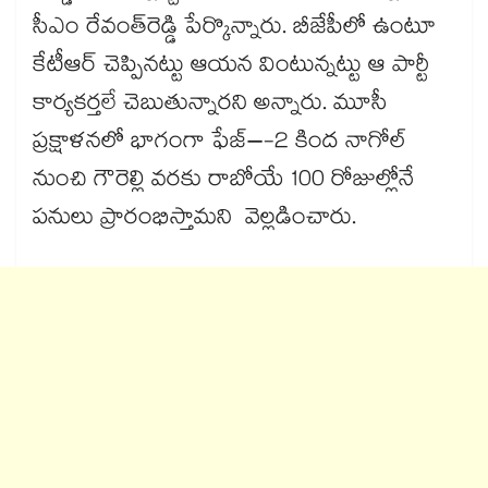
సీఎం రేవంత్‌‌‌‌రెడ్డి పేర్కొన్నారు. బీజేపీలో ఉంటూ
కేటీఆర్ చెప్పినట్టు ఆయన వింటున్నట్టు ఆ పార్టీ
కార్యకర్తలే చెబుతున్నారని అన్నారు. మూసీ
ప్రక్షాళనలో భాగంగా ఫేజ్–-2 కింద నాగోల్
నుంచి గౌరెల్లి వరకు రాబోయే 100 రోజుల్లోనే
పనులు ప్రారంభిస్తామని వెల్లడించారు.