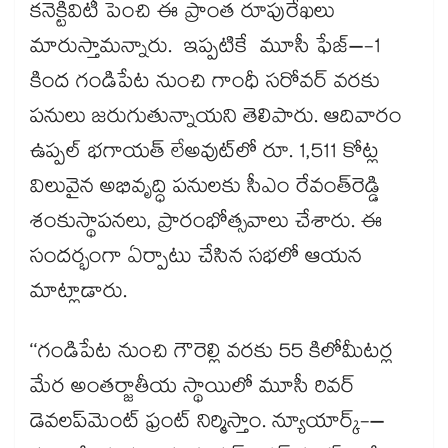
కనెక్టివిటీ పెంచి ఈ ప్రాంత రూపురేఖలు
మారుస్తామన్నారు. ఇప్పటికే మూసీ ఫేజ్–-1
కింద గండిపేట నుంచి గాంధీ సరోవర్ వరకు
పనులు జరుగుతున్నాయని తెలిపారు. ఆదివారం
ఉప్పల్ భగాయత్ లేఅవుట్‌‌‌‌లో రూ. 1,511 కోట్ల
విలువైన అభివృద్ధి పనులకు సీఎం రేవంత్‌‌‌‌రెడ్డి
శంకుస్థాపనలు, ప్రారంభోత్సవాలు చేశారు. ఈ
సందర్భంగా ఏర్పాటు చేసిన సభలో ఆయన
మాట్లాడారు.
‘‘గండిపేట నుంచి గౌరెల్లి వరకు 55 కిలోమీటర్ల
మేర అంతర్జాతీయ స్థాయిలో మూసీ రివర్
డెవలప్‌‌మెంట్‌‌ ఫ్రంట్ నిర్మిస్తాం. న్యూయార్క్-–