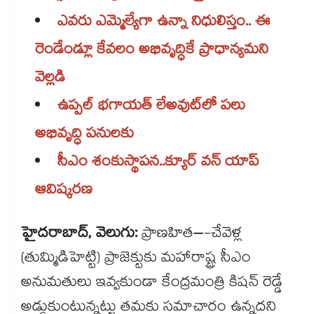
ఎవరు ఎమ్మెల్యేగా ఉన్నా నిధులిస్తం.. ఈ
రెండేండ్లూ కేవలం అభివృద్ధికే ప్రాధాన్యమని
వెల్లడి
ఉప్పల్ భగాయత్ లేఅవుట్‌‌‌‌లో పలు
అభివృద్ధి పనులకు
సీఎం శంకుస్థాపన..క్యూర్​ వన్ ​యాప్​
ఆవిష్కరణ
హైదరాబాద్, వెలుగు:
ప్రాణహిత–-చేవెళ్ల
(తుమ్మిడిహెట్టి) ప్రాజెక్టుకు మహారాష్ట్ర సీఎం
అనుమతులు ఇవ్వకుండా కేంద్రమంత్రి కిషన్ రెడ్డే
అడ్డుకుంటున్నట్టు తమకు సమాచారం ఉన్నదని