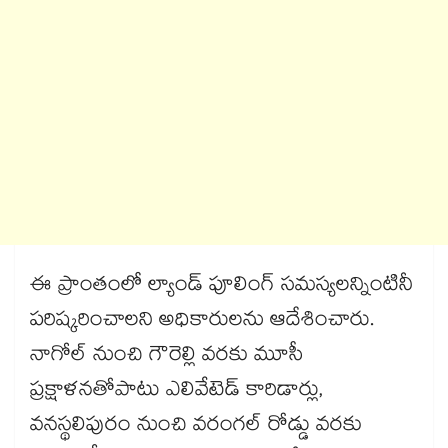
ఈ ప్రాంతంలో ల్యాండ్ పూలింగ్ సమస్యలన్నింటినీ
పరిష్కరించాలని అధికారులను ఆదేశించారు.
నాగోల్ నుంచి గౌరెల్లి వరకు మూసీ
ప్రక్షాళనతోపాటు ఎలివేటెడ్ కారిడార్లు,
వనస్థలిపురం నుంచి వరంగల్ రోడ్డు వరకు