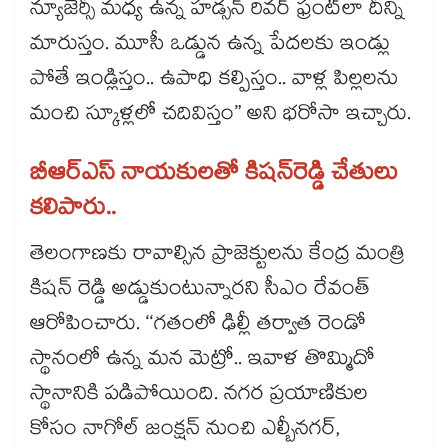
న్యూజెర్సీ మధ్య ఉన్న హడ్సన్ రివర్ ఫ్రంట్‌‌లా దీన్ని
మారుస్తం. మూసీ ఒడ్డున ఉన్న పేదలకు ఇండ్లు
పోతే ఇండ్లిస్తం.. ఉపాధి కల్పిస్తం.. వాళ్ల పిల్లలను
మంచి స్కూళ్లలో చదివిస్తం” అని భరోసా ఇచ్చారు.
బీఆర్ఎస్‌‌ నాయకులతో కిషన్‌‌రెడ్డి చేతులు
కలిపారు..
తెలంగాణకు రావాల్సిన ప్రాజెక్టులను కేంద్ర మంత్రి
కిషన్ రెడ్డి అడ్డుకుంటున్నారని సీఎం రేవంత్‌‌
ఆరోపించారు. ‘‘గతంలో ఢిల్లీ తర్వాత రెండో
స్థానంలో ఉన్న మన మెట్రో.. ఇవాళ తొమ్మిదో
స్థానానికి పడిపోయింది. నగర ప్రయాణికుల
కోసం నాగోల్ జంక్షన్ నుంచి ఎల్బీనగర్,