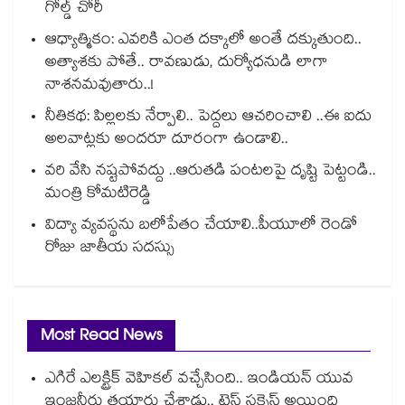
గోల్డ్ చోరీ
ఆధ్యాత్మికం: ఎవరికి ఎంత దక్కాలో అంతే దక్కుతుంది..
అత్యాశకు పోతే.. రావణుడు, దుర్యోధనుడి లాగా
నాశనమవుతారు..!
నీతికథ: పిల్లలకు నేర్పాలి.. పెద్దలు ఆచరించాలి ..ఈ ఐదు
అలవాట్లకు అందరూ దూరంగా ఉండాలి..
వరి వేసి నష్టపోవద్దు ..ఆరుతడి పంటలపై దృష్టి పెట్టండి..
మంత్రి కోమటిరెడ్డి
విద్యా వ్యవస్థను బలోపేతం చేయాలి..పీయూలో రెండో
రోజు జాతీయ సదస్సు
Most Read News
ఎగిరే ఎలక్ట్రిక్ వెహికల్ వచ్చేసింది.. ఇండియన్ యువ
ఇంజనీరు తయారు చేశాడు.. టెస్ట్ సక్సెస్ అయింది