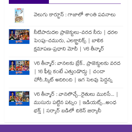
వెలుగు కార్టూన్ : గాజాలో శాంతి పవనాలు
నీటిపారుదల ప్రాజెక్టులు-వరద నీరు | ధరల
పెంపు-చమురు, ఎలక్ట్రానిక్స్ | బాలిక
క్షమాపణ-ప్రధాని మోదీ | V6 తీన్మార్
V6 తీన్మార్: వానలకు బ్రేక్.. ప్రాజెక్టులకు వరద
| 16 ఫీట్ల కంటే ఎత్తుండొద్దు | చందా
చోరీ..స్కిట్ అదిరింది | ఇగ సెలవు పెద్దన్న
V6 తీన్మార్ : వానలొచ్చే...రైతులు మురిసే... |
ముసురు పట్టిన పట్నం | ఇడియట్స్...అంధ
భక్త్ | సర్కార్ బడిలో చికెన్ బిర్యానీ