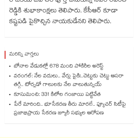
రాజకీయ జీవి తం పూర్తి చేసుకున్న సీఎం రేవంత్
రెడ్డికి శుభాకాంక్షలు తెలిపారు. కేసీఆర్ కూడా
కష్టపడి పైకొచ్చిన నాయకుడేనని తెలిపారు.
మరిన్ని వార్తలు
బోనాల వేడుకల్లో 678 మంది పోకిరీల అరెస్ట్
వరంగల్‍: నేల వదులు.. వేర్లు పైకి!..చెట్టుకు చెట్టు ఆసరా
తగ్గి.. టోర్నడో గాలులకు నేల వాలుతున్నయ్
కూసుమంచి: 331 కిలోల గంజాయి పట్టివేత
పేరే మారింది.. భూసేకరణ తీరు మారలే.. ఫ్యూచర్ సిటీపై
ప్రజాభిప్రాయ సేకరణ జ్యూరీ సభ్యుల ఆరోపణ