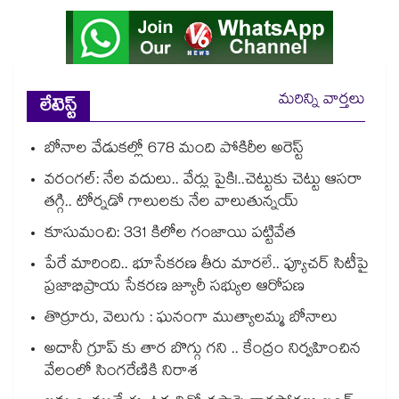
మరిన్ని వార్తలు
లేటెస్ట్
బోనాల వేడుకల్లో 678 మంది పోకిరీల అరెస్ట్
వరంగల్‍: నేల వదులు.. వేర్లు పైకి!..చెట్టుకు చెట్టు ఆసరా
తగ్గి.. టోర్నడో గాలులకు నేల వాలుతున్నయ్
కూసుమంచి: 331 కిలోల గంజాయి పట్టివేత
పేరే మారింది.. భూసేకరణ తీరు మారలే.. ఫ్యూచర్ సిటీపై
ప్రజాభిప్రాయ సేకరణ జ్యూరీ సభ్యుల ఆరోపణ
తొర్రూరు, వెలుగు : ఘనంగా ముత్యాలమ్మ బోనాలు
అదానీ గ్రూప్ కు తార బొగ్గు గని .. కేంద్రం నిర్వహించిన
వేలంలో సింగరేణికి నిరాశ