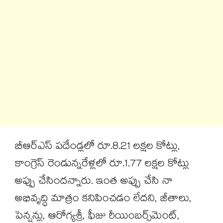
బీఆర్ఎస్ పదేండ్లలో రూ.8.21 లక్షల కోట్లు,
కాంగ్రెస్ రెండున్నరేళ్లలో రూ.1.77 లక్షల కోట్లు
అప్పు చేసిందన్నారు. ఇంత అప్పు చేసి నా
అభివృద్ధి మాత్రం కనిపించడం లేదని, జీతాలు,
పెన్షన్లు, ఆరోగ్యశ్రీ, ఫీజు రీయింబర్స్‌‌‌‌మెంట్,