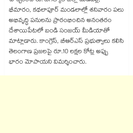
హెచ్చరించారు. జగిత్యాల జిల్లా మేడిపల్లి,
భీమారం, కథలాపూర్ మండలాల్లో శనివారం పలు
అభివృద్ధి పనులను ప్రారంభించిన అనంతరం
దేశాయిపేటలో బండి సంజయ్ మీడియాతో
మాట్లాడారు. కాంగ్రెస్, బీఆర్ఎస్ ప్రభుత్వాలు కలిసి
తెలంగాణ ప్రజలపై రూ.10 లక్షల కోట్ల అప్పు
భారం మోపాయని విమర్శించారు.