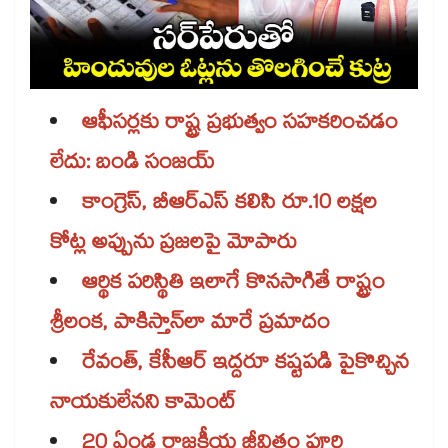
ఆఫీసర్లకు రాష్ట్ర ప్రభుత్వం సహకరించడం
లేదు: బండి సంజయ్‌‌‌‌
కాంగ్రెస్, బీఆర్‌‌‌‌‌‌‌‌ఎస్​ కలిసి రూ.10 లక్షల
కోట్ల అప్పును ప్రజలపై మోపారు
ఆర్థిక పరిస్థితి ఇలాగే కొనసాగితే రాష్ట్రం
శ్రీలంక, పాకిస్తాన్‌‌‌‌లా మారే ప్రమాదం
రేవంత్, కేసీఆర్ ఇద్దరూ కష్టపడి పైకొచ్చిన
నాయకులేనని కామెంట్‌‌‌‌
20 ఏండ్ల రాజకీయ జీవితం పూర్తి