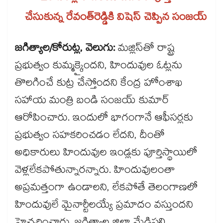
చేసుకున్న రేవంత్‌‌‌‌రెడ్డికి విషెస్ చెప్పిన సంజయ్​
జగిత్యాల/కోరుట్ల, వెలుగు:
మజ్లిస్‌‌‌‌తో రాష్ట్ర
ప్రభుత్వం కుమ్మక్కైందని, హిందువుల ఓట్లను
తొలగించే కుట్ర చేస్తోందని కేంద్ర హోంశాఖ
సహాయ మంత్రి బండి సంజయ్ కుమార్
ఆరోపించారు. ఇందులో భాగంగానే ఆఫీసర్లకు
ప్రభుత్వం సహకరించడం లేదని, దీంతో
అధికారులు హిందువుల ఇండ్లకు పూర్తిస్థాయిలో
వెళ్లలేకపోతున్నారన్నారు. హిందువులంతా
అప్రమత్తంగా ఉండాలని, లేకపోతే తెలంగాణలో
హిందువులే మైనార్టీలయ్యే ప్రమాదం వస్తుందని