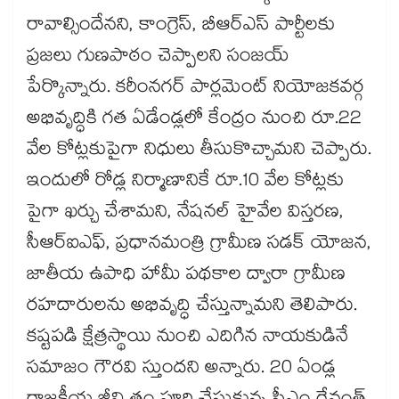
రావాల్సిందేనని, కాంగ్రెస్, బీఆర్ఎస్ పార్టీలకు
ప్రజలు గుణపాఠం చెప్పాలని సంజయ్‌‌‌‌
పేర్కొన్నారు. కరీంనగర్ పార్లమెంట్ నియోజకవర్గ
అభివృద్ధికి గత ఏడేండ్లలో కేంద్రం నుంచి రూ.22
వేల కోట్లకుపైగా నిధులు తీసుకొచ్చామని చెప్పారు.
ఇందులో రోడ్ల నిర్మాణానికే రూ.10 వేల కోట్లకు
పైగా ఖర్చు చేశామని, నేషనల్ హైవేల విస్తరణ,
సీఆర్ఐఎఫ్, ప్రధానమంత్రి గ్రామీణ సడక్ యోజన,
జాతీయ ఉపాధి హామీ పథకాల ద్వారా గ్రామీణ
రహదారులను అభివృద్ధి చేస్తున్నామని తెలిపారు.
కష్టపడి క్షేత్రస్థాయి నుంచి ఎదిగిన నాయకుడినే
సమాజం గౌరవి స్తుందని అన్నారు. 20 ఏండ్ల