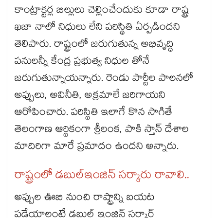
కాంట్రాక్టర్ల బిల్లులు చెల్లించేందుకు కూడా రాష్ట్ర
ఖజా నాలో నిధులు లేని పరిస్థితి ఏర్పడిందని
తెలిపారు. రాష్ట్రంలో జరుగుతున్న అభివృద్ధి
పనులన్నీ కేంద్ర ప్రభుత్వ నిధుల తోనే
జరుగుతున్నాయన్నారు. రెండు పార్టీల పాలనలో
అప్పులు, అవినీతి, అక్రమాలే జరిగాయని
ఆరోపించారు. పరిస్థితి ఇలాగే కొన సాగితే
తెలంగాణ ఆర్థికంగా శ్రీలంక, పాకి స్తాన్ దేశాల
మాదిరిగా మారే ప్రమాదం ఉందని అన్నారు.
రాష్ట్రంలో డబుల్​ఇంజిన్‌‌‌‌ సర్కారు రావాలి..
అప్పుల ఊబి నుంచి రాష్ట్రాన్ని బయట
పడేయాలంటే డబుల్ ఇంజిన్ సర్కార్