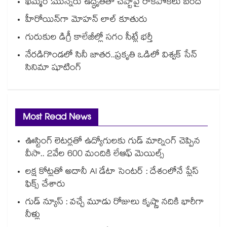
ఖమ్మం :మున్నేరు ఉద్ధృతితో చప్టాపై రాకపోకలు బంద్
హీరోయిన్⁭గా మోహన్ లాల్ కూతురు
గురుకుల డిగ్రీ కాలేజీల్లో సగం సీట్లే భర్తీ
నేరడిగొండలో సినీ జాతర..ప్రకృతి ఒడిలో విశ్వక్ సేన్
సినిమా షూటింగ్
Most Read News
ఊస్టింగ్ లెటర్లతో ఉద్యోగులకు గుడ్ మార్నింగ్ చెప్పిన
వీసా.. 2వేల 600 మందికి లేఆఫ్ మెయిల్స్
లక్ష కోట్లతో అదానీ AI డేటా సెంటర్ : దేశంలోనే ప్లేస్
ఫిక్స్ చేశారు
గుడ్ న్యూస్ : వచ్చే మూడు రోజులు కృష్ణా నదికి భారీగా
నీళ్లు