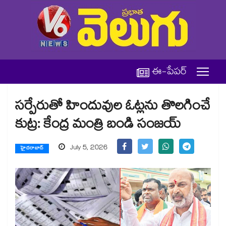
ఈ-పేపర్
సర్పేరుతో హిందువుల ఓట్లను తొలగించే
కుట్ర: కేంద్ర మంత్రి బండి సంజయ్
July 5, 2026
హైదరాబాద్