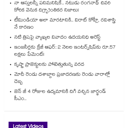
నా ఆస్తులన్నీ పనిమనిషికే.. నటుడు రంగనాథ్ చివరి
కోరిక వెనుక దిగ్భ్రాంతికర నిజాలు!
టీమిండియా అలా మారటానికి.. విరాట్ కోహ్లీ, రవిశాస్త్రి
నే కారణం
నటి త్రిషపై వ్యాఖ్యల వివాదం ఉదయనిధి అరెస్ట్
ఇంజనీర్లకు క్రేజీ ఆఫర్: 2 నెలల ఇంటర్న్‌షిప్‌కు రూ.57
లక్షలు పేమెంట్!
కృష్ణా ప్రాజెక్టులకు పోటెత్తుతున్న వరద
మోదీ రెండు దశాబ్దాల ప్రజాదరణకు రెండు వారాల్లో
దెబ్బ
జెన్ జీ 4 రోజుల ఉద్యమానికి దిగి వచ్చిన జార్ఖండ్
సీఎం..
Latest Videos