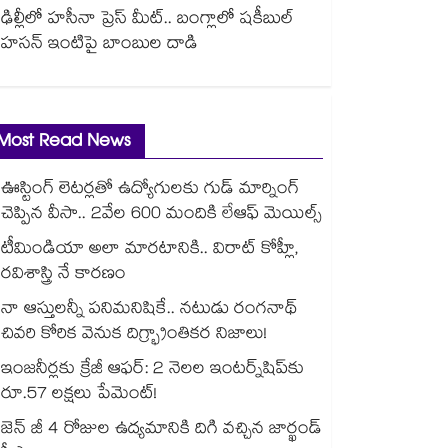
ఢిల్లీలో హసీనా ప్రెస్ మీట్.. బంగ్లాలో షకీబుల్
హసన్ ఇంటిపై బాంబుల దాడి
Most Read News
ఊస్టింగ్ లెటర్లతో ఉద్యోగులకు గుడ్ మార్నింగ్
చెప్పిన వీసా.. 2వేల 600 మందికి లేఆఫ్ మెయిల్స్
టీమిండియా అలా మారటానికి.. విరాట్ కోహ్లీ,
రవిశాస్త్రి నే కారణం
నా ఆస్తులన్నీ పనిమనిషికే.. నటుడు రంగనాథ్
చివరి కోరిక వెనుక దిగ్భ్రాంతికర నిజాలు!
ఇంజనీర్లకు క్రేజీ ఆఫర్: 2 నెలల ఇంటర్న్‌షిప్‌కు
రూ.57 లక్షలు పేమెంట్!
జెన్ జీ 4 రోజుల ఉద్యమానికి దిగి వచ్చిన జార్ఖండ్