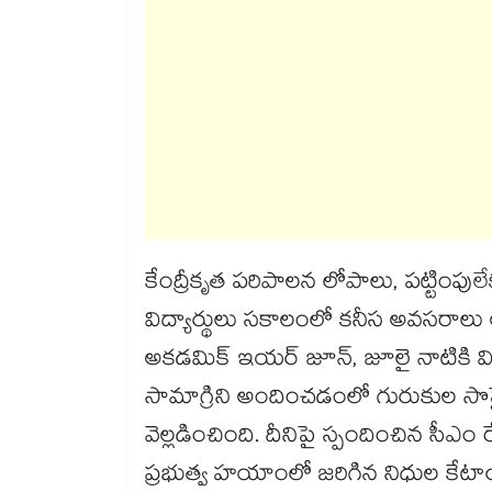
కేంద్రీకృత పరిపాలన లోపాలు, పట్టింపు
విద్యార్థులు సకాలంలో కనీస అవసరాలు 
అకడమిక్ ఇయర్ జూన్, జూలై నాటికి విద్య
సామాగ్రిని అందించడంలో గురుకుల స
వెల్లడించింది. దీనిపై స్పందించిన సీఎం 
ప్రభుత్వ హయాంలో జరిగిన నిధుల కేటాయి