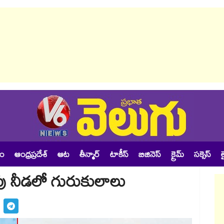
శం
ఆంధ్రప్రదేశ్
ఆట
తీన్మార్
టాకీస్
బిజినెస్
క్రైమ్
సక్సెస్
ల
్ష్యపు నీడలో గురుకులాలు