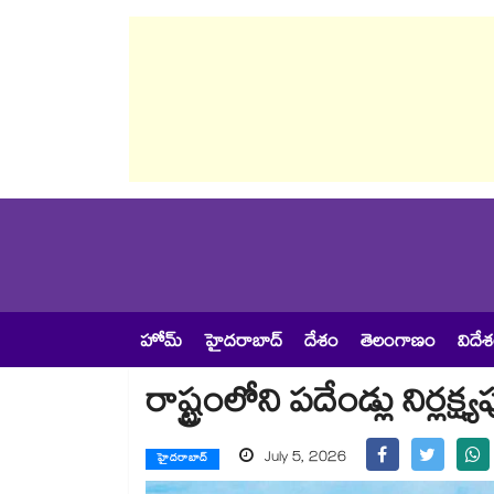
హోమ్
హైదరాబాద్
దేశం
తెలంగాణం
విదే
రాష్ట్రంలోని పదేండ్లు నిర్లక
July 5, 2026
హైదరాబాద్