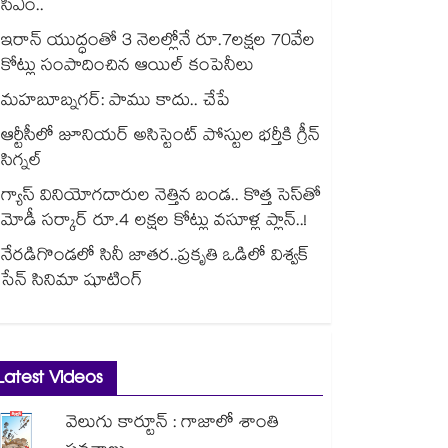
సీఎం..
ఇరాన్ యుద్ధంతో 3 నెలల్లోనే రూ.7లక్షల 70వేల
కోట్లు సంపాదించిన ఆయిల్ కంపెనీలు
మహబూబ్నగర్: పాము కాదు.. చేపే
ఆర్టీసీలో జూనియర్ అసిస్టెంట్‌‌ పోస్టుల భర్తీకి గ్రీన్‌‌
సిగ్నల్
గ్యాస్ వినియోగదారుల నెత్తిన బండ.. కొత్త సెస్‌తో
మోడీ సర్కార్ రూ.4 లక్షల కోట్లు వసూళ్ల ప్లాన్..!
నేరడిగొండలో సినీ జాతర..ప్రకృతి ఒడిలో విశ్వక్
సేన్ సినిమా షూటింగ్
Latest Videos
వెలుగు కార్టూన్ : గాజాలో శాంతి