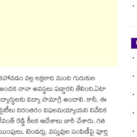
లేకపోవడం వల్ల లక్షలాది మంది గురుకుల
అందక నానా అవస్థలు పడ్డారని తేలింది.ఏటా
ార్థులకు విద్యా సామాగ్రి అందాలి. కానీ, ఈ
ొసైటీలు నిరంతరం విఫలమయ్యాయని నివేదిక
రేవంత్ రెడ్డి కీలక ఆదేశాలు జారీ చేశారు. గత
ంపులు, టెండర్లు, వస్తువుల పంపిణీపై పూర్తి