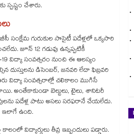
ు స్పష్టం చేశారు.
ులు
లే బీసీ సంక్షేమ గురుకుల సొసైటీ పదేళ్లలో ఒక్కసారి
దు. జూన్ 12 గడువు ఉన్నప్పటికీ
18–19 విద్యా సంవత్సరం నుంచి ఈ ఆలస్యం
ిన దుస్తులను డిసెంబర్, జనవరి లేదా ఫిబ్రవరి
ఆరు విద్యా సంవత్సరాల్లో చలికాలం ముగిసే
యి. అంతేకాకుండా బెల్టులు, టైలు, శానిటరీ
వస్తువులను పదేళ్ల పాటు అసలు సరఫరానే చేయలేదు.
డా ఇలాగే ఉంది.
 కాలంలో విద్యార్థులు తీవ్ర ఇబ్బందులు పడ్డారు.