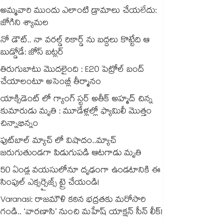
అమ్మవారి ముందు ఎలాంటి డ్రామాలు చేయలేదు:
జోగిని శ్యామల
నో డౌట్.. నా వరల్డ్ రికార్డ్ ను బద్దలు కొట్టేది ఆ
బుడ్డోడే: జోస్ బట్లర్
తిరుగుబాటు మొదలైంది : E20 పెట్రోల్ బంద్
చేయాలంటూ అసెంబ్లీ తీర్మానం
యాక్సిడెంట్ లో గ్యాంగ్ స్టర్ అతీక్ అహ్మద్ చిన్న
కుమారుడు మృతి : మూడేళ్లల్లో ఫ్యామిలీ మొత్తం
చిన్నాభిన్నం
ఫుట్‌బాల్ మ్యాచ్ లో విషాదం..మ్యాచ్
జరుగుతుండగా పిడుగుపడి ఆటగాడు మృతి
50 ఏండ్ల వయసులోనూ దృఢంగా ఉండటానికి ఈ
సింపుల్ ఎక్సర్సైజ్స్ ట్రై చేయండి!
Varanasi: రాజమౌళి కఠిన భద్రతకు మరోసారి
గండి.. ‘వారణాసి’ నుంచి మహేష్ యాక్షన్ సీన్ లీక్!