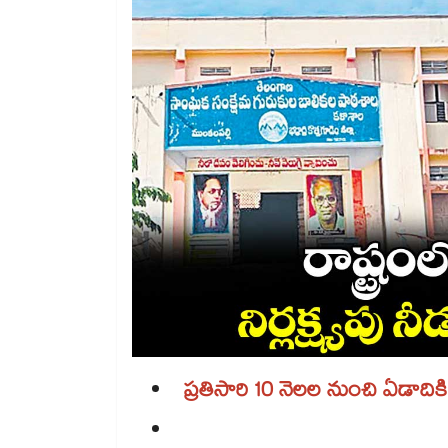
ప్రతిసారి 10 నెలల నుంచి ఏడాద