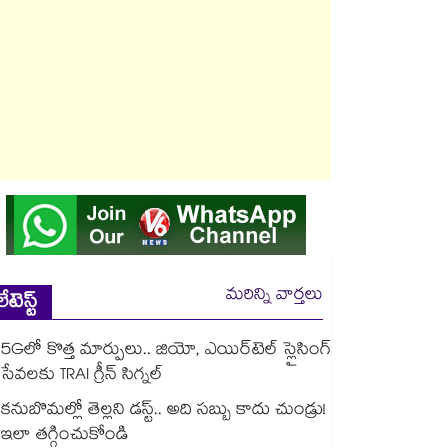
మరిన్ని వార్తలు
లేటెస్ట్
5Gలో కొత్త మార్పులు.. జియో, ఎయిర్‌టెల్ స్లైసింగ్
సేవలకు TRAI గ్రీన్ సిగ్నల్
కనుబొమల్లో తెల్లని డస్ట్.. అది సబ్బు కాదు చుండ్రు!
ఇలా తగ్గించుకోండి