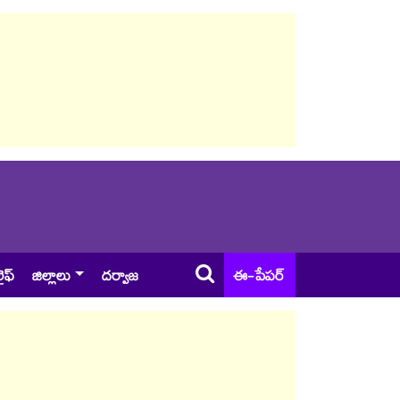
ైఫ్
జిల్లాలు
దర్వాజ
ఈ-పేపర్