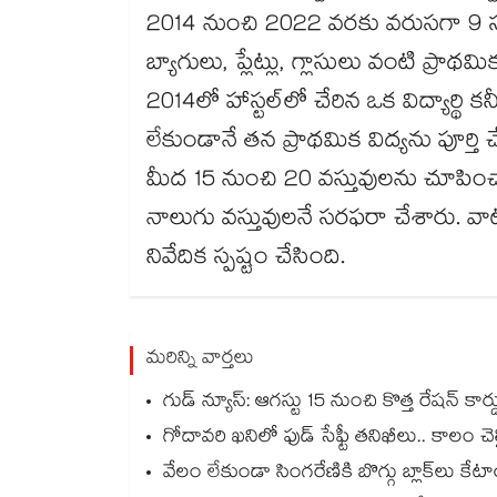
2014 నుంచి 2022 వరకు వరుసగా 9 సంవత
బ్యాగులు, ప్లేట్లు, గ్లాసులు వంటి ప్రాథ
2014లో హాస్టల్‌‌లో చేరిన ఒక విద్యార్థి
లేకుండానే తన ప్రాథమిక విద్యను పూర్తి
మీద 15 నుంచి 20 వస్తువులను చూపించార
నాలుగు వస్తువులనే సరఫరా చేశారు. వాటి
నివేదిక స్పష్టం చేసింది.
మరిన్ని వార్తలు
గుడ్ న్యూస్: ఆగస్టు 15 నుంచి కొత్త రేషన్ కార
గోదావరి ఖనిలో ఫుడ్ సేఫ్టీ తనిఖీలు.. కాలం చెల్ల
వేలం లేకుండా సింగరేణికి బొగ్గు బ్లాక్‌‌‌‌‌‌‌‌