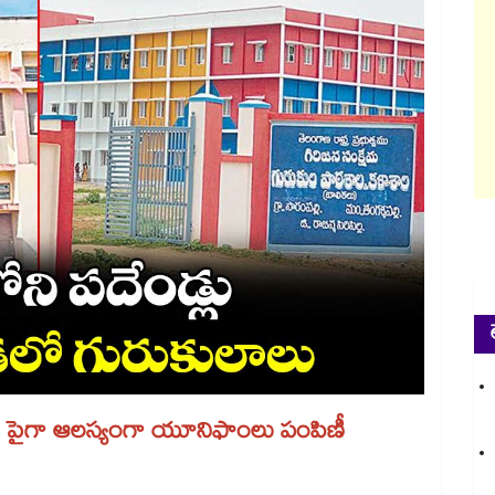
ికి పైగా ఆలస్యంగా యూనిఫాంలు పంపిణీ