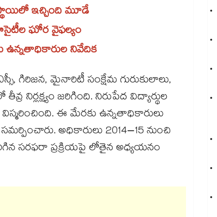
రస్థాయిలో ఇచ్చింది మూడే
సైటీల ఘోర వైఫల్యం
కు ఉన్నతాధికారుల నివేదిక
, ఎస్సీ, గిరిజన, మైనారిటీ సంక్షేమ గురుకులాలు,
వ్ర నిర్లక్ష్యం జరిగింది. నిరుపేద విద్యార్థుల
ా విస్మరించింది. ఈ మేరకు ఉన్నతాధికారులు
దిక సమర్పించారు. అధికారులు 2014–15 నుంచి
ిగిన సరఫరా ప్రక్రియపై లోతైన అధ్యయనం