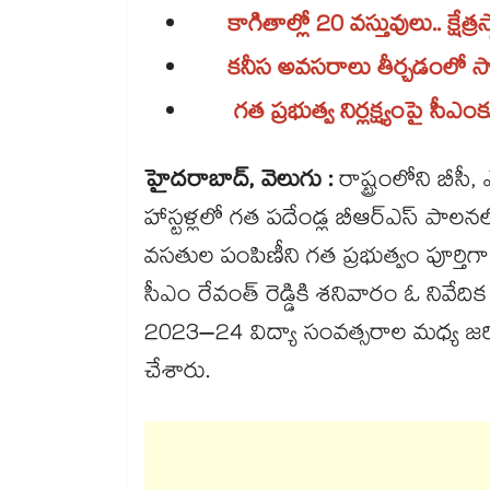
కాగితాల్లో 20 వస్తువులు.. క్షేత్
కనీస అవసరాలు తీర్చడంలో సొ
గత ప్రభుత్వ నిర్లక్ష్యంపై సీఎం
హైదరాబాద్, వెలుగు :
రాష్ట్రంలోని బీసీ
హాస్టళ్లలో గత పదేండ్ల బీఆర్ఎస్ పాలనలో తీ
వసతుల పంపిణీని గత ప్రభుత్వం పూర్తిగ
సీఎం రేవంత్ రెడ్డికి శనివారం ఓ నివే
2023–24 విద్యా సంవత్సరాల మధ్య జర
చేశారు.