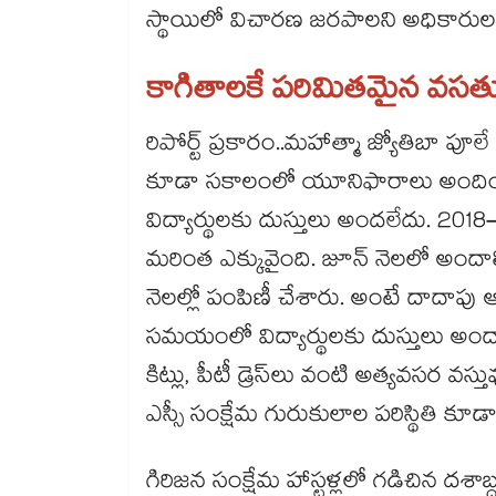
స్థాయిలో విచారణ జరపాలని అధికారులక
కాగితాలకే పరిమితమైన వసత
రిపోర్ట్​ ప్రకారం..మహాత్మా జ్యోతిబా పూ
కూడా సకాలంలో యూనిఫారాలు అందించలే
విద్యార్థులకు దుస్తులు అందలేదు. 20
మరింత ఎక్కువైంది. జూన్ నెలలో అందాల్స
నెలల్లో పంపిణీ చేశారు. అంటే దాదాపు 
సమయంలో విద్యార్థులకు దుస్తులు అందా
కిట్లు, పీటీ డ్రెస్‌‌లు వంటి అత్యవసర 
ఎస్సీ సంక్షేమ గురుకులాల పరిస్థితి కూ
గిరిజన సంక్షేమ హాస్టళ్లలో గడిచిన దశాబ్ద