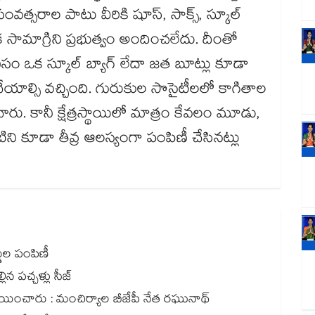
్సరాల పాటు వీరికి షూస్, సాక్స్, స్కూల్
మిక సామాగ్రిని ప్రభుత్వం అందించలేదు. దీంతో
 కనీసం ఒక స్కూల్ బ్యాగ్ లేదా జత బూట్లు కూడా
 చేయాల్సి వచ్చింది. గురుకుల సొసైటీలలో కాగితాల
ు. కానీ క్షేత్రస్థాయిలో మాత్రం కేవలం మూడు,
ని కూడా తీవ్ర ఆలస్యంగా పంపిణీ చేసినట్లు
్డుల పంపిణీ
ిన పచ్చళ్లు సీజ్
లు కేటాయించారు : మంచిర్యాల బీజేపీ నేత రఘునాథ్