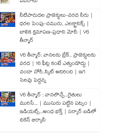
పవనాలు
నీటిపారుదల ప్రాజెక్టులు-వరద నీరు |
ధరల పెంపు-చమురు, ఎలక్ట్రానిక్స్ |
బాలిక క్షమాపణ-ప్రధాని మోదీ | V6
తీన్మార్
V6 తీన్మార్: వానలకు బ్రేక్.. ప్రాజెక్టులకు
వరద | 16 ఫీట్ల కంటే ఎత్తుండొద్దు |
చందా చోరీ..స్కిట్ అదిరింది | ఇగ
సెలవు పెద్దన్న
V6 తీన్మార్ : వానలొచ్చే...రైతులు
మురిసే... | ముసురు పట్టిన పట్నం |
ఇడియట్స్...అంధ భక్త్ | సర్కార్ బడిలో
చికెన్ బిర్యానీ