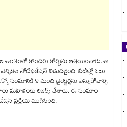
్యత్వాల అంశంలో కొందరు కోర్టును ఆశ్రయించారు. ఆ
ికల నోటిఫికేషన్​ విడుదలైంది. వీటిల్లో ఓటు
్కో సంఘానికి 9 మంది డైరెక్టర్లను ఎన్నుకోవాల్సి
థానాలు మహిళలకు రిజర్వ్​ చేశారు. ఈ సంఘాల
న్​ ప్రక్రియ ముగిసింది.