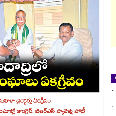
ా డైరెక్టర్లు ఏకగ్రీవం
ో కాంగ్రెస్​, బీఆర్​ఎస్​ ప్యానెళ్లు పోటీ