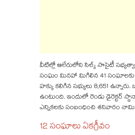
వీటిల్లో ఆలేరులోని సిల్క్​ సొసైటీ సభ
సంఘం మినహా మిగిలిన 41 సంఘాలకు ఎన్న
హక్కు కలిగిన సభ్యులు 8,651 ఉన్నారు. ఒక
ఉంటుంది. ఇందులో రెండు డైరెక్టర్​ స్
ఎన్నికలకు సంబంధించి శనివారం నామినేష
12 సంఘాలు ఏకగ్రీవం