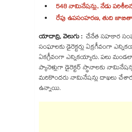
548 నామినేషన్లు.. నేడు పరిశీల
రేపు ఉపసంహరణ, తుది జాబితా,
యాదాద్రి, వెలుగు :
చేనేత సహకార సంఘాల
సంఘాలకు డైరెక్టర్లు ఏక్రగీవంగా ఎన్నిక
ఏకగ్రీవంగా ఎన్నికయ్యారు. పలు మండలాల్ల
ప్యానెళ్లుగా డైరెక్టర్​ స్థానాలకు నామినే
మరికొందరు నామినేషన్లు దాఖలు చేశారు.
ఉన్నాయి.