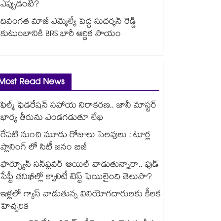
ఎప్పుడంటే?
దివంగత మాజీ ఎమ్మెల్యే పెద్ద సుదర్శన్ రెడ్డి
కుటుంబానికి BRS భారీ ఆర్థిక సాయం
Most Read News
ఫిల్మ్ ఫెడరేషన్ సహాయ నిరాకరణ.. జానీ మాస్టర్
భార్య తీరును ఎండగడుతూ లేఖ
రేపటి నుంచి మూడు రోజులు సెలవులు : టూర్ల
ప్లానింగ్ లో సిటీ జనం బిజీ
ఫార్చ్యూన్ సన్‌ఫ్లవర్ ఆయిల్ వాడుతున్నారా.. ఫుడ్
సేఫ్టీ తనిఖీల్లో క్వాలిటీ టెస్ట్ ఫెయిలైంది తెలుసా?
ఇళ్లలో గ్యాస్ వాడుతున్న వినియోగదారులకు కీలక
హెచ్చరిక