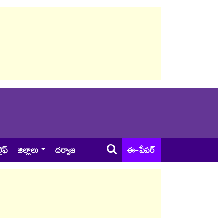
ైఫ్
జిల్లాలు
దర్వాజ
ఈ-పేపర్