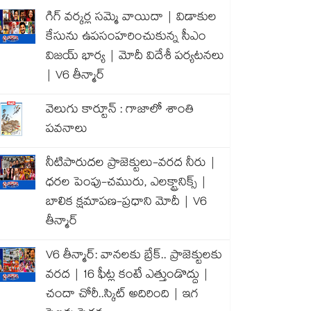
గిగ్ వర్కర్ల సమ్మె వాయిదా | విడాకుల
కేసును ఉపసంహరించుకున్న సీఎం
విజయ్ భార్య | మోదీ విదేశీ పర్యటనలు
| V6 తీన్మార్
వెలుగు కార్టూన్ : గాజాలో శాంతి
పవనాలు
నీటిపారుదల ప్రాజెక్టులు-వరద నీరు |
ధరల పెంపు-చమురు, ఎలక్ట్రానిక్స్ |
బాలిక క్షమాపణ-ప్రధాని మోదీ | V6
తీన్మార్
V6 తీన్మార్: వానలకు బ్రేక్.. ప్రాజెక్టులకు
వరద | 16 ఫీట్ల కంటే ఎత్తుండొద్దు |
చందా చోరీ..స్కిట్ అదిరింది | ఇగ