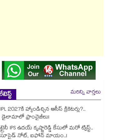
మరిన్ని వార్తలు
లేటెస్ట్
IPL 2027కి హ్యాండిచ్చిన ఆసీస్ క్రికెటర్లు?..
డైలామాలో ఫ్రాంచైజీలు!
ట్రైనీ IPS ఉదయ్‌ కృష్ణారెడ్డి కేసులో మరో ట్విస్ట్..
సూసైడ్‌ నోట్‌, ఐఫోన్‌ మాయం..!