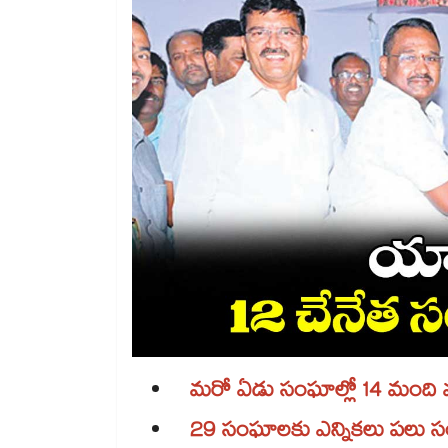
మరో ఏడు సంఘాల్లో 14 మంది మహిళ
29 సంఘాలకు ఎన్నికలు పలు సంఘాల్ల