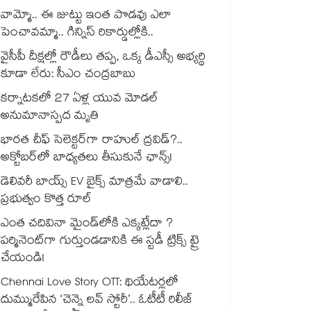
వామ్మో.. ఈ జుట్టు ఇంత పొడవు ఎలా
పెంచావమ్మా.. గిన్నిస్ రికార్డుల్లోకి..
వైసీపీ దీక్షల్లో రౌడీలు తప్ప, ఒక్క డీఎస్సీ అభ్యర్థి
కూడా లేరు: సీఎం చంద్రబాబు
కర్నాటకలో 27 ఏళ్ల యువ మోడల్
అనుమానాస్పద మృతి
భారత చీఫ్ సెలెక్టర్⁬గా రాహుల్ ద్రవిడ్?..
అక్టోబర్‌లో బాధ్యతలు తీసుకునే ఛాన్స్!
డెలివరీ బాయ్స్ EV బైక్స్ మాత్రమే వాడాలి..
ప్రభుత్వం కొత్త రూల్
ఎంత చదివినా మైండ్‌లోకి ఎక్కట్లేదా ?
పర్మినెంట్‌గా గుర్తుండడానికి ఈ స్టడీ ట్రిక్స్ ట్రై
చేయండి!
Chennai Love Story OTT: థియేటర్లలో
దుమ్మురేపిన ‘చెన్నై లవ్ స్టోరీ’.. ఓటీటీ రిలీజ్