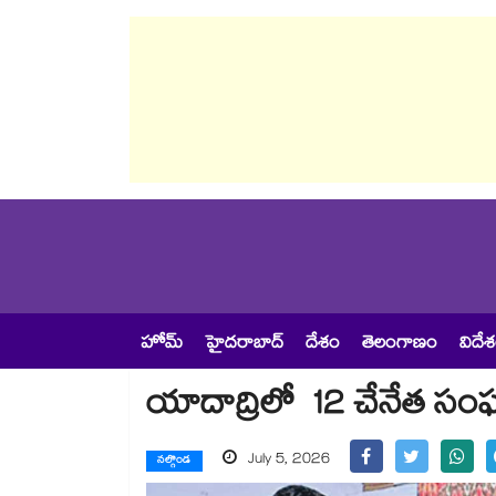
హోమ్
హైదరాబాద్
దేశం
తెలంగాణం
విదే
యాదాద్రిలో 12 చేనేత సంఘ
July 5, 2026
నల్గొండ