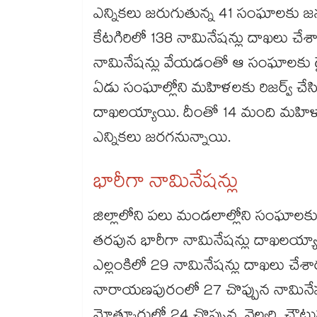
ఎన్నికలు జరుగుతున్న 41 సంఘాలకు జన
కేటగిరిలో 138 నామినేషన్లు దాఖలు చ
నామినేషన్లు వేయడంతో ఆ సంఘాలకు డైరె
ఏడు సంఘాల్లోని మహిళలకు రిజర్వ్​ చేసిన డ
దాఖలయ్యాయి. దీంతో 14 మంది మహిళా డ
ఎన్నికలు జరగనున్నాయి.
భారీగా నామినేషన్లు
జిల్లాలోని పలు మండలాల్లోని సంఘాలకు డైరె
తరపున భారీగా నామినేషన్లు దాఖలయ్యాయి.
ఎల్లంకిలో 29 నామినేషన్లు దాఖలు చేశా
నారాయణపురంలో 27 చొప్పున నామినేషన్ల