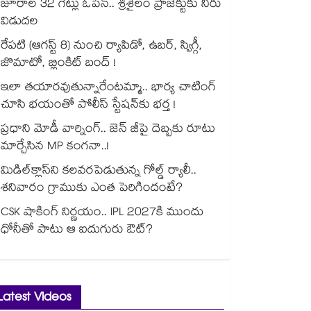
జూరాల 32 గేట్లు ఓపెన్.. శ్రీశైలం ప్రాజెక్టుకు నీరు
విడుదల
రేపటి (ఆగస్ట్ 8) నుంచి ర్యాపిడో, ఉబర్, స్విగ్గీ,
జొమాటో, బ్లింకిట్ బంద్ !
ఇలా తయారవుతున్నారేంటమ్మా.. భార్య చాటింగ్
చూసి భయంతో పోలీస్ స్టేషన్⁫కు భర్త !
ప్రధాని మోడీ వార్నింగ్.. జెన్ జీపై దెబ్బకు రూటు
మార్చేసిన MP కంగనా..!
మిడిల్‌క్లాస్‌ని కలవరపెడుతున్న గోల్డ్ ర్యాలీ..
శనివారం గ్రాముకు ఎంత పెరిగిందంటే?
CSK షాకింగ్ నిర్ణయం.. IPL 2027కి ముందు
ధోనీతో పాటు ఆ ఐదుగురు ఔట్?
Latest Videos