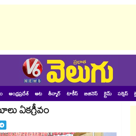
శం
ఆంధ్రప్రదేశ్
ఆట
తీన్మార్
టాకీస్
బిజినెస్
క్రైమ్
సక్సెస్
ల
ాలు ఏకగ్రీవం