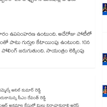
ుప్పల్​లో 23 చొప్పున నామినేషన్లు దాఖలు
సోమవారం ఉపసంహరణ ఉంటుంది. అదేరోజు పోటీలో
 చేయడంతో పాటు గుర్తుల కేటాయింపు ఉంటుంది. 10న
లింగ్​ జరుగుతుంది. సాయంత్రం లెక్కింపు
్మెల్యే అనిల్ కుమార్ రెడ్డి
ానున్న సీఎం రేవంత్ రెడ్డి
ఆర్ అక్రమాల కేసులో మిల్లు నిర్వాహకురాలి అరెస్ట్