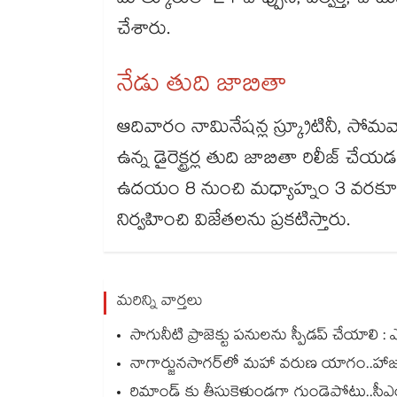
మోత్కూరులో 24 చొప్పున, వెల్వర్తి, చౌట
చేశారు.
నేడు తుది జాబితా
ఆదివారం నామినేషన్ల స్క్రూటినీ, 
ఉన్న డైరెక్ట్రర్ల తుది జాబితా రిలీజ్
ఉదయం 8 నుంచి మధ్యాహ్నం 3 వరకూ పో
నిర్వహించి విజేతలను ప్రకటిస్తారు.
మరిన్ని వార్తలు
సాగునీటి ప్రాజెక్టు పనులను స్పీడప్ చేయాలి : ఎమ
నాగార్జునసాగర్‌లో మహా వరుణ యాగం..హాజరుక
రిమాండ్ కు తీసుకెళ్తుండగా గుండెపోటు..సీఎం