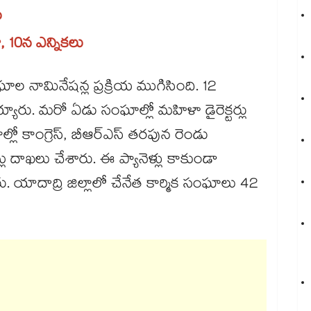
న
 10న ఎన్నికలు
 నామినేషన్ల ప్రక్రియ ముగిసింది. 12
య్యారు. మరో ఏడు సంఘాల్లో మహిళా డైరెక్టర్లు
ో కాంగ్రెస్​, బీఆర్​ఎస్​ తరపున రెండు
షన్లు దాఖలు చేశారు. ఈ ప్యానెళ్లు కాకుండా
 యాదాద్రి జిల్లాలో చేనేత కార్మిక సంఘాలు 42