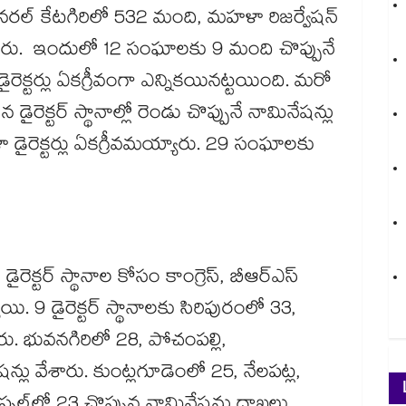
రల్​ కేటగిరిలో 532 మంది, మహళా రిజర్వేషన్​
ేశారు. ఇందులో 12 సంఘాలకు 9 మంది చొప్పునే
క్టర్లు ఏకగ్రీవంగా ఎన్నికయినట్టయింది. మరో
ైరెక్టర్​ స్థానాల్లో రెండు చొప్పునే నామినేషన్లు
ైరెక్టర్లు ఏకగ్రీవమయ్యారు. 29 సంఘాలకు
క్టర్​ స్థానాల కోసం కాంగ్రెస్​, బీఆర్​ఎస్​
 9 డైరెక్టర్​ స్థానాలకు సిరిపురంలో 33,
రు. భువనగిరిలో 28, పోచంపల్లి,
ు వేశారు. కుంట్లగూడెంలో 25, నేలపట్ల,