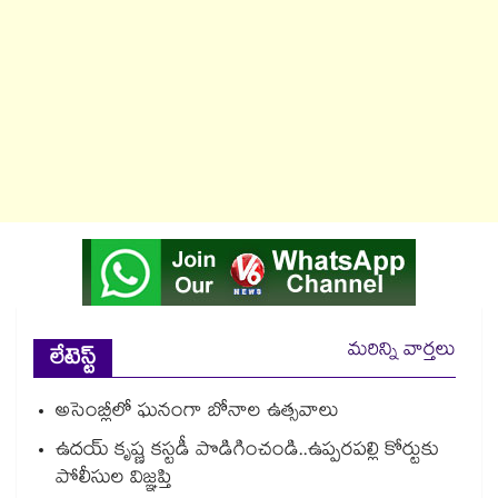
మరిన్ని వార్తలు
లేటెస్ట్
అసెంబ్లీలో ఘనంగా బోనాల ఉత్సవాలు
ఉదయ్‌‌ కృష్ణ కస్టడీ పొడిగించండి..ఉప్పరపల్లి కోర్టుకు
పోలీసుల విజ్ఞప్తి