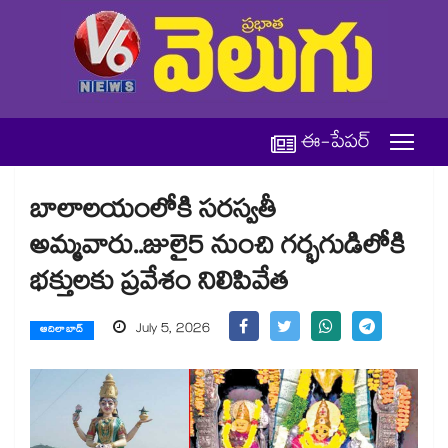
ఈ-పేపర్
బాలాలయంలోకి సరస్వతీ
అమ్మవారు..జులై5 నుంచి గర్భగుడిలోకి
భక్తులకు ప్రవేశం నిలిపివేత
July 5, 2026
ఆదిలాబాద్