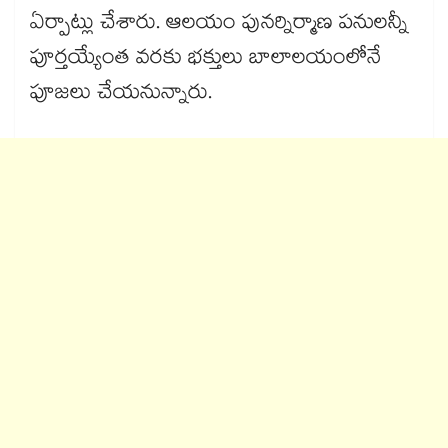
ఏర్పాట్లు చేశారు. ఆలయం పునర్నిర్మాణ పనులన్నీ
పూర్తయ్యేంత వరకు భక్తులు బాలాలయంలోనే
పూజలు చేయనున్నారు.