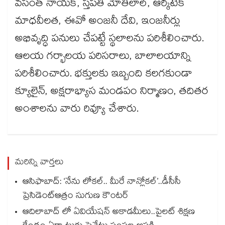
వసంత్ నాయక్, స్తపతి మోతీలాల్, ఆర్కిటెక్​
మాధవీలత, ఈవో అంజనీ దేవి, ఇంజనీర్లు
అభివృద్ధి పనులు చేపట్టే స్థలాలను పరిశీలించారు.
ఆలయ గర్భాలయ పరిసరాలు, బాలాలయాన్ని
పరిశీలించారు. భక్తులకు ఇబ్బంది కలగకుండా
క్యూలైన్, అక్షరాభ్యాస మండపం నిర్మాణం, తదితర
అంశాలను వారు రివ్యూ చేశారు.
మరిన్ని వార్తలు
ఆసిఫాబాద్: ‘నేను లోకల్.. మీరే నాన్లోకల్’..డీసీసీ
ప్రెసిడెంట్ఆత్రం సుగుణ కౌంటర్
ఆదిలాబాద్ లో ఏవియేషన్ అకాడమీలు..పైలట్ శిక్షణ