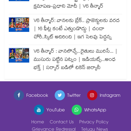
క్షమాపణ-ప్రధాని మోదీ | V6 తీన్మార్
V6 తీన్మార్: వానలకు బ్రేక్.. ప్రాజెక్టులకు వరద
| 16 ఫీట్ల కంటే ఎత్తుండొద్దు | చందా
చోరీ..స్కిట్ అదిరింది | ఇగ సెలవు పెద్దన్న
V6 తీన్మార్ : వానలొచ్చే...రైతులు మురిసే... |
ముసురు పట్టిన పట్నం | ఇడియట్స్...అంధ
భక్త్ | సర్కార్ బడిలో చికెన్ బిర్యానీ
Facebook
Twitter
Instagram
YouTube
WhatsApp
Home
Contact Us
Privacy Policy
Grievance Redressal
Telugu News