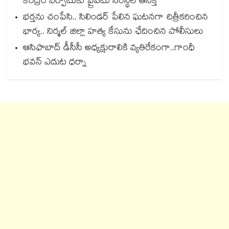
కేంద్రం ఏర్పాటుకు ప్రైవేటు సంస్థల ఆసక్తి
భర్తను చంపేసి.. సిలిండర్ పేలిన ఘటనగా చిత్రీకరించిన
భార్య.. నిర్మల్ జిల్లా హత్య కేసును ఛేదించిన పోలీసులు
ఆసిఫాబాద్ డీసీసీ అధ్యక్షురాలికి వ్యతిరేకంగా..గాంధీ
భవన్ ఎదుట ధర్నా