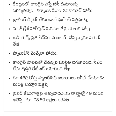
కేంద్రంలో కాంగ్రెస్ వస్తే బీసీ డిమాండ్లు
పరిష్కరిస్తాం.. కర్నాటక సీఎం శివకుమార్ హామీ
ట్రాకింగ్ డివైజ్ లేకుండానే ఫిట్‌‌నెస్ సర్టిఫికెట్లు
మరో క్రేజీ హాలీవుడ్‌‌ సినిమాలో ప్రియాంక చోప్రా..
ఆడియన్స్‌‌ ప్రతి సీన్⁭ను ఎంజాయ్ చేస్తున్నారు: వరుణ్
తేజ్
ఫ్యామిలీస్‌‌ మెచ్చేలా హాయ్..
కాంగ్రెస్ పాలనలో నేతన్నల పరిస్థితి దిగజారింది..సీఎం
రేవంత్రెడ్డికి కేటీఆర్ బహిరంగ లేఖ
రూ.452 కోట్ల స్కాలర్‌‌షిప్ బకాయిలు రిలీజ్ చేయండి:
మంత్రి అడ్లూరి విజ్ణప్తి
సైబర్ కేటుగాళ్లపై ఉక్కుపాదం..15 రాష్ట్రాల్లో 49 మంది
అరెస్ట్.. రూ. 98.89 లక్షలు రికవరీ