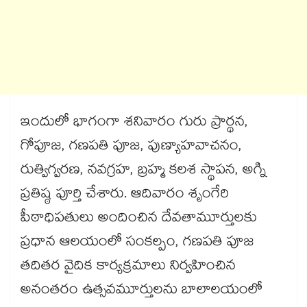
ఇందులో భాగంగా శనివారం గురు ప్రార్థన,
గోపూజ, గణపతి పూజ, పుణ్యాహవాచనం,
రుత్విగ్వరణ, నవగ్రహ, బ్రహ్మ కలశ స్థాపన, అగ్ని
ప్రతిష్ఠ పూర్తి చేశారు. ఆదివారం శృంగేరి
పీఠాధిపతులు అందించిన దేవతామూర్తులకు
ప్రధాన ఆలయంలో సంకల్పం, గణపతి పూజ
తదితర వైదిక కార్యక్రమాలు నిర్వహించిన
అనంతరం ఉత్సవమూర్తులను బాలాలయంలో