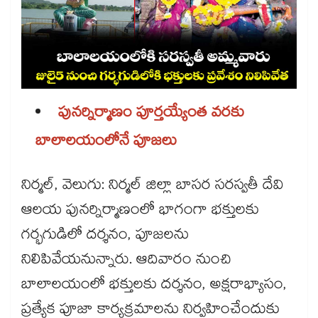
పునర్నిర్మాణం పూర్తయ్యేంత వరకు
బాలాలయంలోనే పూజలు
నిర్మల్, వెలుగు: నిర్మల్​ జిల్లా బాసర సరస్వతీ దేవి
ఆలయ పునర్నిర్మాణంలో భాగంగా భక్తులకు
గర్భగుడిలో దర్శనం, పూజలను
నిలిపివేయనున్నారు. ఆదివారం నుంచి
బాలాలయంలో భక్తులకు దర్శనం, అక్షరాభ్యాసం,
ప్రత్యేక పూజా కార్యక్రమాలను నిర్వహించేందుకు