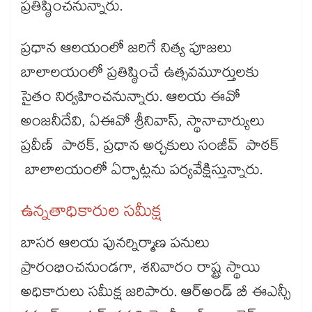
ప్రతిష్ఠించనున్నారు.
ప్రధాన ఆలయంలో జరిగే నిత్య పూజలు
బాలాలయంలో ప్రతిష్ఠించే ఉత్సవమూర్తులకు
సైతం నిర్వహించనున్నారు. ఆలయ ఈవో
అంజనీదేవి, ఏఈవో శ్రీనివాస్, స్థానాచార్యులు
ప్రవీణ్ పాఠక్, ప్రధాన అర్చకులు సంజీవ్ పాఠక్
బాలాలయంలో ఏర్పాట్లను పర్యవేక్షిస్తున్నారు.
ఉన్నతాధికారుల సమీక్ష
బాసర ఆలయ పునర్నిర్మాణ పనులు
ప్రారంభించనుండగా, శనివారం రాష్ట్ర స్థాయి
అధికారులు సమీక్ష జరిపారు. ఆర్అండ్ బీ ఈఎన్సీ