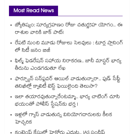
Most Read News
జ్యోతిష్యం: సూర్యగ్రహణం రోజు చతుర్గ్రహ యోగం.. ఈ
రాశుల వారికి జాక్ పాట్!
రేపటి నుంచి మూడు రోజులు సెలవులు : టూర్ల ప్లానింగ్
లో సిటీ జనం బిజీ
ఫిల్మ్ ఫెడరేషన్ సహాయ నిరాకరణ.. జానీ మాస్టర్ భార్య
తీరును ఎండగడుతూ లేఖ
ఫార్చ్యూన్ సన్‌ఫ్లవర్ ఆయిల్ వాడుతున్నారా.. ఫుడ్ సేఫ్టీ
తనిఖీల్లో క్వాలిటీ టెస్ట్ ఫెయిలైంది తెలుసా?
ఇలా తయారవుతున్నారేంటమ్మా.. భార్య చాటింగ్ చూసి
భయంతో పోలీస్ స్టేషన్⁫కు భర్త !
ఇళ్లలో గ్యాస్ వాడుతున్న వినియోగదారులకు కీలక
హెచ్చరిక
కంటెంప్ట్ కేసులో హైకోర్టు ఎదుట.. IAS సందీప్