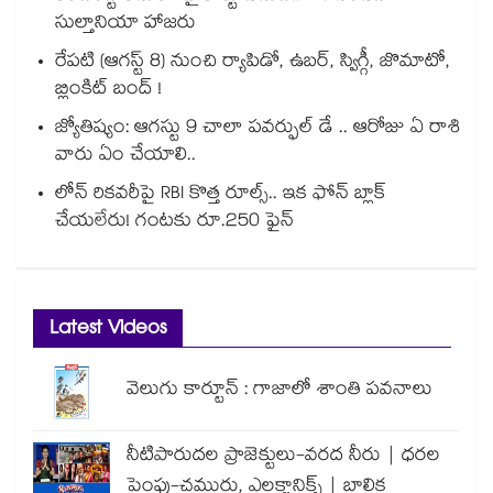
సుల్తానియా హాజరు
రేపటి (ఆగస్ట్ 8) నుంచి ర్యాపిడో, ఉబర్, స్విగ్గీ, జొమాటో,
బ్లింకిట్ బంద్ !
జ్యోతిష్యం: ఆగస్టు 9 చాలా పవర్ఫుల్ డే .. ఆరోజు ఏ రాశి
వారు ఏం చేయాలి..
లోన్ రికవరీపై RBI కొత్త రూల్స్.. ఇక ఫోన్ బ్లాక్
చేయలేరు! గంటకు రూ.250 ఫైన్
Latest Videos
వెలుగు కార్టూన్ : గాజాలో శాంతి పవనాలు
నీటిపారుదల ప్రాజెక్టులు-వరద నీరు | ధరల
పెంపు-చమురు, ఎలక్ట్రానిక్స్ | బాలిక