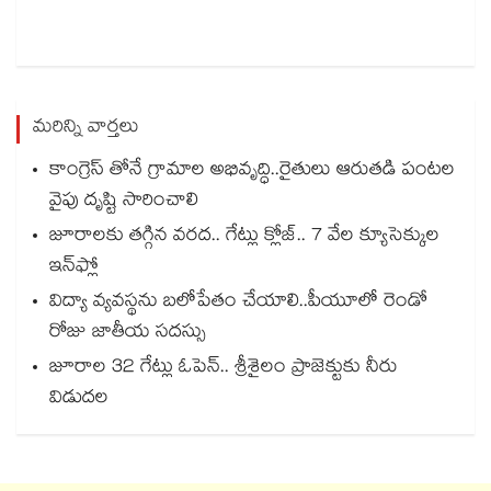
మరిన్ని వార్తలు
కాంగ్రెస్ తోనే గ్రామాల అభివృద్ధి..రైతులు ఆరుతడి పంటల
వైపు దృష్టి సారించాలి
జూరాలకు తగ్గిన వరద.. గేట్లు క్లోజ్.. 7 వేల క్యూసెక్కుల
ఇన్‌‌‌‌ఫ్లో
విద్యా వ్యవస్థను బలోపేతం చేయాలి..పీయూలో రెండో
రోజు జాతీయ సదస్సు
జూరాల 32 గేట్లు ఓపెన్.. శ్రీశైలం ప్రాజెక్టుకు నీరు
విడుదల