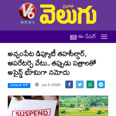
ఈ-పేపర్
అచ్చంపేట డిప్యూటీ తహసీల్దార్,
ఆపరేటర్పై వేటు.. తప్పుడు పత్రాలతో
అసైన్డ్ భూమిగా నమోదు
July 5, 2026
మహబూబ్ నగర్