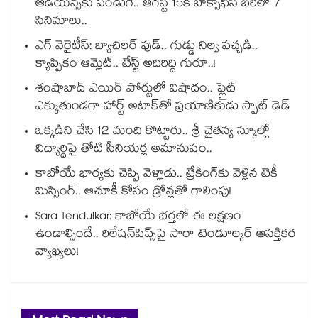
ఆడియన్స్⁬కు పండుగే.. ఆగస్ట్ 15కి బాక్సాఫీస్ బరిలో 7
సినిమాలు..
ఎగ్ వెరైటీస్: బ్యాచిలర్ ఫుడ్.. గుడ్డు నిల్వ పచ్చడి..
క్యాప్పికం ఆమ్లెట్.. టేస్ట్ అదిరిద్ది గురూ..!
శంషాబాద్ ఎయిర్ పోర్టులో విషాదం.. ఫ్లైట్
ఎక్కుతుండగా హార్ట్ అటాక్⁭తో ప్రయాణికుడు స్పాట్ డెడ్
ఒక్కడిని చేసి 12 మంది కొట్టారు.. శ్రీ చైతన్య స్కూల్లో
విద్యార్థిపై తోటి సీనియర్ల అమానుషం..
కాబోయే భార్యకు చెప్పి వెళ్లాడు.. ట్రేకింగ్‌కు వెళ్లిన టెకీ
మిస్సింగ్.. ఆచూకీ కోసం డ్రోన్లతో గాలింపు!
Sara Tendulkar: కాబోయే భర్తలో ఈ లక్షణం
ఉండాల్సిందే.. రిలేషన్‌షిప్స్‌పై సారా టెండూల్కర్ ఆసక్తికర
వ్యాఖ్యలు!