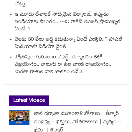
కోట్లు..
ఆ మూడు దేశాలకే సాధ్యమైన టెక్నాలజీ.. ఇప్పుడు
ఇండియాకు సొంతం.. FFSC రాకెట్ ఇంజిన్ ప్రాముఖ్యత
ఏంటి..?
నెలకు 30 వేలు అద్దె కడుతున్నా ఏంటీ పరిస్థితి..? సోషల్
మీడియాలో వీడియో వైరల్
జ్యోతిష్యం: గురుబలం ఎఫెక్ట్.. కర్కాటకరాశిలో
వజ్రయోగం.. నాలుగు రాశుల వారికి రాజయోగం..
మిగతా రాశుల వారి జాతకం ఇదే..!
Latest Videos
లాల్ దర్వాజా మహంకాళి బోనాలు | తీన్మార్
చంద్రవ్వ – భక్తులు, పోతరాజులు | నృత్యం –
భీమా | తీన్మార్