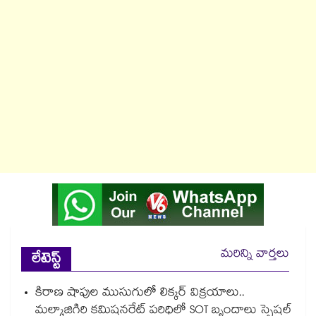
మరిన్ని వార్తలు
లేటెస్ట్
కిరాణ షాపుల ముసుగులో లిక్కర్ విక్రయాలు..
మల్కాజిగిరి కమిషనరేట్ పరిధిలో SOT బృందాలు స్పెషల్