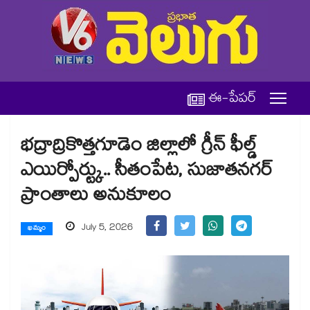
ఈ-పేపర్
భద్రాద్రికొత్తగూడెం జిల్లాలో గ్రీన్ ఫీల్డ్
ఎయిర్పోర్ట్కు.. సీతంపేట, సుజాతనగర్
ప్రాంతాలు అనుకూలం
July 5, 2026
ఖమ్మం