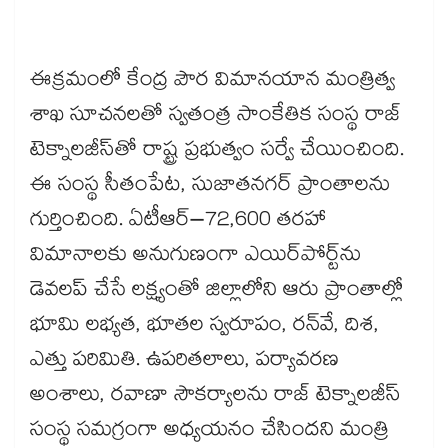
ఈక్రమంలో కేంద్ర పౌర విమానయాన మంత్రిత్వ
శాఖ సూచనలతో స్వతంత్ర సాంకేతిక సంస్థ రాజ్​
టెక్నాలజీస్​తో రాష్ట్ర ప్రభుత్వం సర్వే చేయించింది.
ఈ సంస్థ సీతంపేట, సుజాతనగర్​ ప్రాంతాలను
గుర్తించింది. ఏటీఆర్–72,600 తరహా
విమానాలకు అనుగుణంగా ఎయిర్​పోర్ట్​ను
డెవలప్​ చేసే లక్ష్యంతో జిల్లాలోని ఆరు ప్రాంతాల్లో
భూమి లభ్యత, భూతల స్వరూపం, రన్​వే, దిశ,
ఎత్తు పరిమితి. ఉపరితలాలు, పర్యావరణ
అంశాలు, రవాణా సౌకర్యాలను రాజ్​ టెక్నాలజీస్​
సంస్థ సమగ్రంగా అధ్యయనం చేసిందని మంత్రి