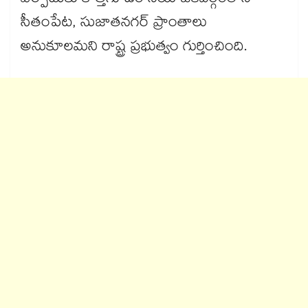
ఏర్పాటుకు కొత్తగూడెం నియోజకవర్గంలోని
సీతంపేట, సుజాతనగర్​ ప్రాంతాలు
అనుకూలమని రాష్ట్ర ప్రభుత్వం గుర్తించింది.