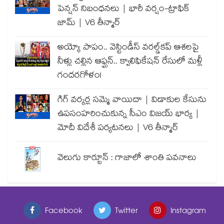
పెన్షన్ నిబంధనలు | భారీ వర్షం-ట్రాఫిక్
జామ్ | V6 తీన్మార్
అయ్యో పాపం.. వెస్టిండీస్ వరల్డ్‌కప్ ఆశలపై
నీళ్లు చల్లిన ఆఫ్ఘన్.. క్వాలిఫికేషన్ రేసులో మళ్లీ
గందరగోళం!
గిగ్ వర్కర్ల సమ్మె వాయిదా | విడాకుల కేసును
ఉపసంహరించుకున్న సీఎం విజయ్ భార్య |
మోదీ విదేశీ పర్యటనలు | V6 తీన్మార్
వెలుగు కార్టూన్ : గాజాలో శాంతి పవనాలు
Facebook
Twitter
Instagram