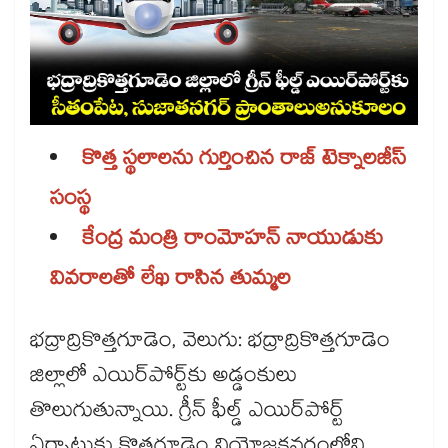
కొత్త స్థలాలను గుర్తించిన రాజ్​ టెక్నాలజీస్​
సంస్థ
కేంద్ర మంత్రి రాంమోహన్​ నాయుడుకు
వివరాలతో లేఖ రాసిన తుమ్మల
భద్రాద్రికొత్తగూడెం, వెలుగు: భద్రాద్రికొత్తగూడెం
జిల్లాలో ఎయిర్​పోర్ట్​కు అడ్డంకులు
తొలుగుతున్నాయి. గ్రీన్​ ఫీల్డ్​ ఎయిర్​పోర్ట్​