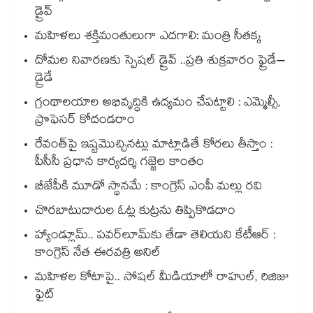
డ్రైవ్
మహిళలు శక్తిమంతులుగా ఎదగాలి: మంత్రి సీతక్క
దోమల నివారణకు స్పెషల్ డ్రైవ్ ..ప్రతి శుక్రవారం ఫ్రైడే–
డ్రైడే
గ్రంథాలయాల అభివృద్ధికి ఉద్యమం చేపట్టాలి : ఎమ్మెల్సీ,
ప్రొఫెసర్ కోదండరాం
రేవంత్‌‌పై ఇష్టమొచ్చినట్లు మాట్లాడితే కోరలు తీస్తాం :
పీసీసీ ప్రధాన కార్యదర్శి గజ్జెల కాంతం
బీజేపీకి మూడో స్థానమే : కాంగ్రెస్‌‌ ఎంపీ మల్లు రవి
చొరబాటుదారుల ఓట్ల కుట్రను తిప్పికొడదాం
హ్యాండ్లూమ్‌‌.. పవర్‌‌లూమ్‌‌కు తేడా తెలియని కేటీఆర్‌‌ :
కాంగ్రెస్‌‌ నేత ఈరవత్రి అనిల్‌‌
మహిళల కోటాపై.. సోషల్ మీడియాలో రాహుల్, రిజిజు
ఫైట్