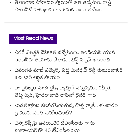
తెలంగాణ పోరాటం స్థాయిలో జల ఉద్యమం..రాష్ట్ర
సాగునీటి హక్కులను కాపాడుకుంటం: కేటీఆర్
Most Read News
ఎగిరే ఎలక్ట్రిక్ వెహికల్ వచ్చేసింది.. ఇండియన్ యువ
ఇంజనీరు తయారు చేశాడు.. టెస్ట్ సక్సెస్ అయింది
దివంగత మాజీ ఎమ్మెల్యే పెద్ద సుదర్శన్ రెడ్డి కుటుంబానికి
BRS భారీ ఆర్థిక సాయం
నా వైకల్యం చూసి రైడ్స్ క్యాన్సిల్ చేస్తున్నరు.. కన్నీళ్లు
తెప్పిస్తున్న హైదరాబాద్ రాపిడో రైడర్ గాథ
మిడిల్‌క్లాస్‌ని కలవరపెడుతున్న గోల్డ్ ర్యాలీ.. శనివారం
గ్రాముకు ఎంత పెరిగిందంటే?
ఎస్సారెస్పీపై ఆశలు..80 టీఎంసీలకు గాను
రిజర్వాయర్‌‌‌‌‌‌‌‌‌‌‌‌‌‌‌‌లో 40 టీఎంసీల నీరు