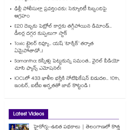
ఢిల్లీ పోలీసుల్లా ప్రవర్తించకు: సెక్యూరిటీ సిబ్బందిపై
ఆగ్రహం
E20 దెబ్బకు పెట్రోల్ కార్లకు తగ్గిపోయిన డిమాండ్..
డీలర్ల దగ్గర కుప్పలుగా స్టాక్
Toxic ట్రైలర్ రివ్యూ.. యష్ ‘టాక్సిక్’ తర్వాత
ఏమైపోతాడో..!
Samantha: కన్నీళ్లు పెట్టుకున్న సమంత.. వైరల్ వీడియో
చూసి ఫ్యాన్స్ ఎమోషనల్!
IOCLలో 433 ఖాళీల భర్తీకి నోటిఫికేషన్ విడుదల.. 10th,
ఇంటర్, ఐటీఐ అర్హతతో జాబ్ కొట్టండి !
Latest Videos
హైకోర్టు-ఉచిత పథకాలు | తెలంగాణలో కొత్త