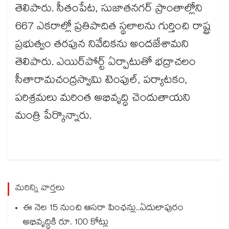
తెలిపారు. సీతంపేట, సుజాతనగర్​ ప్రాంతాల్లోని
667 ఎకరాల్లో ప్రతిపాదిత స్థలాలను గుర్తించి రాష్ట్ర
ప్రభుత్వం తరపున నివేదికను అందజేశామని
తెలిపారు. ఎయిర్​పోర్ట్​ ఏర్పాటుతో భద్రాచలం
సీతారామచంద్రస్వామి టెంపుల్, పర్యాటకం,
పరిశ్రమలు మరింత అభివృద్ధి చెందుతాయని
మంత్రి పేర్కొన్నారు.
మరిన్ని వార్తలు
ఈ నెల 15 నుంచి ఆసరా పింఛన్లు..ఏదులాపురం
అభివృద్ధికి రూ. 100 కోట్లు