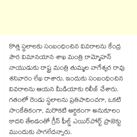
కొత్త స్థలాలకు సంబంధించిన వివరాలను కేంద్ర
పౌర విమానయాన శాఖ మంత్రి రామ్మోహన్​
నాయుడుకు రాష్ట్ర మంత్రి తుమ్మల నాగేశ్వర రావు
శనివారం లేఖ రాశారు. ఇందుకు సంబంధించిన
వివరాలను ఆయన మీడియాకు రిలీజ్​ చేశారు.
గతంలో రెండు స్థలాలను ప్రతిపాదించగా, ఒకటి
సాంకేతికంగా, మరొకటి ఆర్థికంగా అనుకూలం
కాదని తేలడంతో గ్రీన్​ ఫీల్డ్​ ఎయిర్​పోర్ట్​ ప్రాజెక్టు
ముందుకు సాగలేదన్నారు.