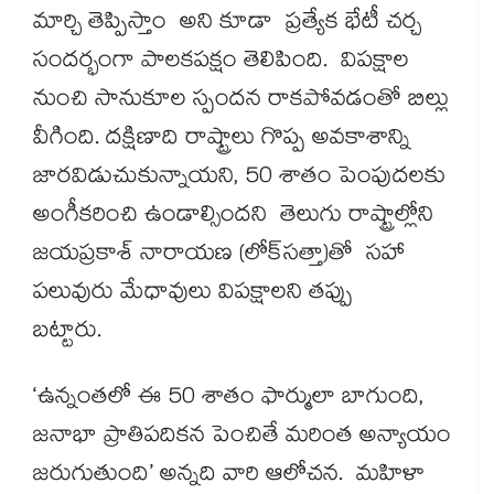
మార్చి తెప్పిస్తాం అని కూడా ప్రత్యేక భేటీ చర్చ
సందర్భంగా పాలకపక్షం తెలిపింది. విపక్షాల
నుంచి సానుకూల స్పందన రాకపోవడంతో బిల్లు
వీగింది. దక్షిణాది రాష్ట్రాలు గొప్ప అవకాశాన్ని
జారవిడుచుకున్నాయని, 50 శాతం పెంపుదలకు
అంగీకరించి ఉండాల్సిందని తెలుగు రాష్ట్రాల్లోని
జయప్రకాశ్ నారాయణ (లోక్‌‌సత్తా)తో సహా
పలువురు మేధావులు విపక్షాలని తప్పు
బట్టారు.
‘ఉన్నంతలో ఈ 50 శాతం ఫార్ములా బాగుంది,
జనాభా ప్రాతిపదికన పెంచితే మరింత అన్యాయం
జరుగుతుంది’ అన్నది వారి ఆలోచన. మహిళా