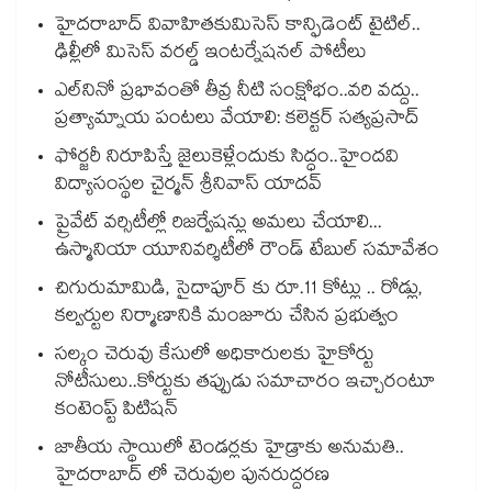
హైదరాబాద్ వివాహితకుమిసెస్ కాన్ఫిడెంట్ టైటిల్..
ఢిల్లీలో మిసెస్ వరల్డ్ ఇంటర్నేషనల్ పోటీలు
ఎల్‌‌‌‌‌‌‌‌నినో ప్రభావంతో తీవ్ర నీటి సంక్షోభం..వరి వద్దు..
ప్రత్యామ్నాయ పంటలు వేయాలి: కలెక్టర్ సత్యప్రసాద్
ఫోర్జరీ నిరూపిస్తే జైలుకెళ్లేందుకు సిద్ధం..హైందవి
విద్యాసంస్థల చైర్మన్ శ్రీనివాస్ యాదవ్
ప్రైవేట్ వర్సిటీల్లో రిజర్వేషన్లు అమలు చేయాలి...
ఉస్మానియా యూనివర్శిటీలో రౌండ్ టేబుల్ సమావేశం
చిగురుమామిడి, సైదాపూర్ కు రూ.11 కోట్లు .. రోడ్లు,
కల్వర్టుల నిర్మాణానికి మంజూరు చేసిన ప్రభుత్వం
సల్కం చెరువు కేసులో అధికారులకు హైకోర్టు
నోటీసులు..కోర్టుకు తప్పుడు సమాచారం ఇచ్చారంటూ
కంటెంప్ట్ పిటిషన్‌‌
జాతీయ స్థాయిలో టెండర్లకు హైడ్రాకు అనుమతి..
హైదరాబాద్ లో చెరువుల పునరుద్దరణ