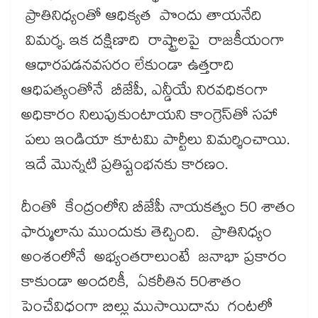
ప్రాతినిధ్యంతో ఆధిక్యత పొందు తాయనేది
విమర్శ. ఇక దక్షిణాది రాష్ట్రాలపై రాజకీయంగా
ఆధారపడనవసరం లేకుండా ఉత్తరాది
ఆధిపత్యంతోనే బీజేపీ, ఎన్డీయే నిరవధికంగా
అధికారం నిలుపుకుంటాయని కాంగ్రెస్‌‌తో సహా
పలు ఇండియా కూటమి పార్టీలు విమర్శించాయి.
ఇదే మొన్నటి ప్రతిష్టంభనకు కారణం.
దీంతో కేంద్రంలోని బీజేపీ నాయకత్వం 50 శాతం
ఫార్ములాను ముందుకు తెచ్చింది. ప్రాతినిధ్యం
అంశంలోనే అభ్యంతరాలుంటే జనాభా ప్రకారం
కాకుండా అందరికీ, ఏకరీతిన 50శాతం
పెంచేవిధంగా బిల్లు ముసాయిదాను గంటలో