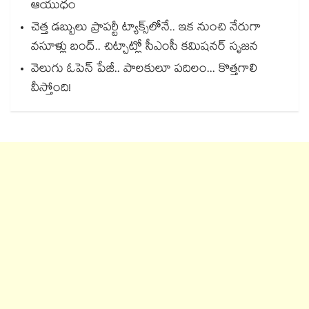
ఆయుధం
చెత్త డబ్బులు ప్రాపర్టీ ట్యాక్స్⁭లోనే.. ఇక నుంచి నేరుగా
వసూళ్లు బంద్.. చిట్చాట్లో సీఎంసీ కమిషనర్ సృజన
వెలుగు ఓపెన్ పేజీ.. పాలకులూ పదిలం... కొత్తగాలి
వీస్తోంది!