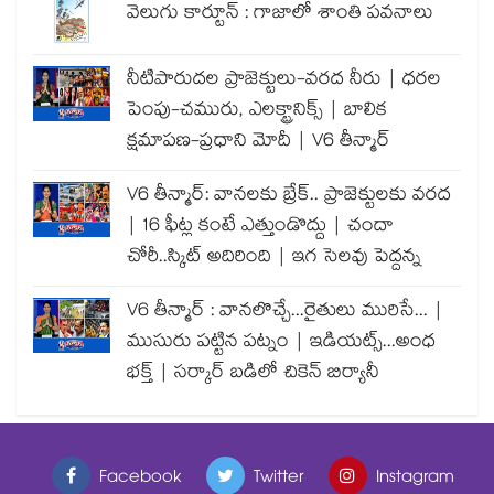
వెలుగు కార్టూన్ : గాజాలో శాంతి పవనాలు
నీటిపారుదల ప్రాజెక్టులు-వరద నీరు | ధరల
పెంపు-చమురు, ఎలక్ట్రానిక్స్ | బాలిక
క్షమాపణ-ప్రధాని మోదీ | V6 తీన్మార్
V6 తీన్మార్: వానలకు బ్రేక్.. ప్రాజెక్టులకు వరద
| 16 ఫీట్ల కంటే ఎత్తుండొద్దు | చందా
చోరీ..స్కిట్ అదిరింది | ఇగ సెలవు పెద్దన్న
V6 తీన్మార్ : వానలొచ్చే...రైతులు మురిసే... |
ముసురు పట్టిన పట్నం | ఇడియట్స్...అంధ
భక్త్ | సర్కార్ బడిలో చికెన్ బిర్యానీ
Facebook
Twitter
Instagram