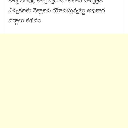
కొత్త సంఖ్య, కొత్త స్వరూపాలతోనే సార్వత్రిక
ఎన్నికలకు వెళ్లాలని యోచిస్తున్నట్టు అధికార
వర్గాలు కథనం.