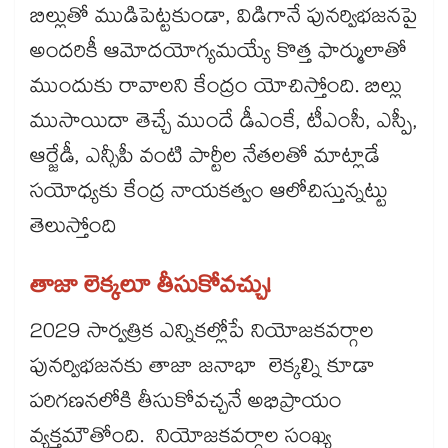
బిల్లుతో ముడిపెట్టకుండా, విడిగానే పునర్విభజనపై
అందరికీ ఆమోదయోగ్యమయ్యే కొత్త ఫార్ములాతో
ముందుకు రావాలని కేంద్రం యోచిస్తోంది. బిల్లు
ముసాయిదా తెచ్చే ముందే డీఎంకే, టీఎంసీ, ఎస్పీ,
ఆర్జేడీ, ఎన్సీపీ వంటి పార్టీల నేతలతో మాట్లాడే
సయోధ్యకు కేంద్ర నాయకత్వం ఆలోచిస్తున్నట్టు
తెలుస్తోంది
తాజా లెక్కలూ తీసుకోవచ్చు!
2029 సార్వత్రిక ఎన్నికల్లోపే నియోజకవర్గాల
పునర్విభజనకు తాజా జనాభా లెక్కల్ని కూడా
పరిగణనలోకి తీసుకోవచ్చనే అభిప్రాయం
వ్యక్తమౌతోంది. నియోజకవర్గాల సంఖ్య