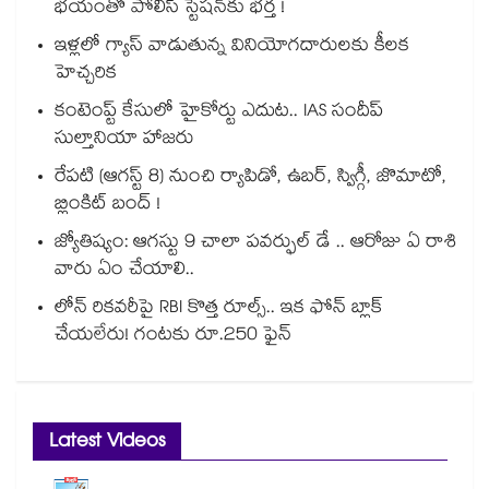
భయంతో పోలీస్ స్టేషన్⁫కు భర్త !
ఇళ్లలో గ్యాస్ వాడుతున్న వినియోగదారులకు కీలక
హెచ్చరిక
కంటెంప్ట్ కేసులో హైకోర్టు ఎదుట.. IAS సందీప్
సుల్తానియా హాజరు
రేపటి (ఆగస్ట్ 8) నుంచి ర్యాపిడో, ఉబర్, స్విగ్గీ, జొమాటో,
బ్లింకిట్ బంద్ !
జ్యోతిష్యం: ఆగస్టు 9 చాలా పవర్ఫుల్ డే .. ఆరోజు ఏ రాశి
వారు ఏం చేయాలి..
లోన్ రికవరీపై RBI కొత్త రూల్స్.. ఇక ఫోన్ బ్లాక్
చేయలేరు! గంటకు రూ.250 ఫైన్
Latest Videos