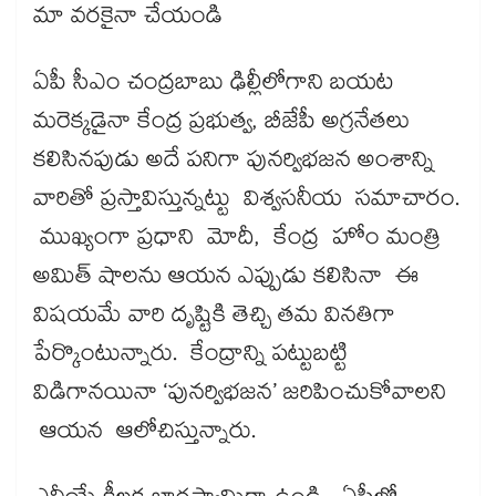
మా వరకైనా చేయండి
ఏపీ సీఎం చంద్రబాబు ఢిల్లీలోగాని బయట
మరెక్కడైనా కేంద్ర ప్రభుత్వ, బీజేపీ అగ్రనేతలు
కలిసినపుడు అదే పనిగా పునర్విభజన అంశాన్ని
వారితో ప్రస్తావిస్తున్నట్టు విశ్వసనీయ సమాచారం.
ముఖ్యంగా ప్రధాని మోదీ, కేంద్ర హోం మంత్రి
అమిత్ షాలను ఆయన ఎప్పుడు కలిసినా ఈ
విషయమే వారి దృష్టికి తెచ్చి తమ వినతిగా
పేర్కొంటున్నారు. కేంద్రాన్ని పట్టుబట్టి
విడిగానయినా ‘పునర్విభజన’ జరిపించుకోవాలని
ఆయన ఆలోచిస్తున్నారు.