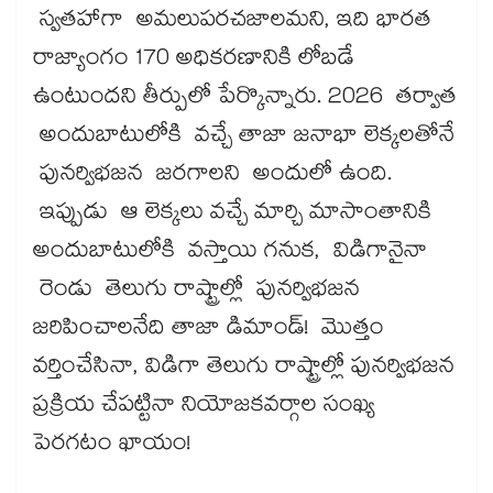
స్వతహాగా అమలుపరచజాలమని, ఇది భారత
రాజ్యాంగం 170 అధికరణానికి లోబడే
ఉంటుందని తీర్పులో పేర్కొన్నారు. 2026 తర్వాత
అందుబాటులోకి వచ్చే తాజా జనాభా లెక్కలతోనే
పునర్విభజన జరగాలని అందులో ఉంది.
ఇప్పుడు ఆ లెక్కలు వచ్చే మార్చి మాసాంతానికి
అందుబాటులోకి వస్తాయి గనుక, విడిగానైనా
రెండు తెలుగు రాష్ట్రాల్లో పునర్విభజన
జరిపించాలనేది తాజా డిమాండ్! మొత్తం
వర్తించేసినా, విడిగా తెలుగు రాష్ట్రాల్లో పునర్విభజన
ప్రక్రియ చేపట్టినా నియోజకవర్గాల సంఖ్య
పెరగటం ఖాయం!