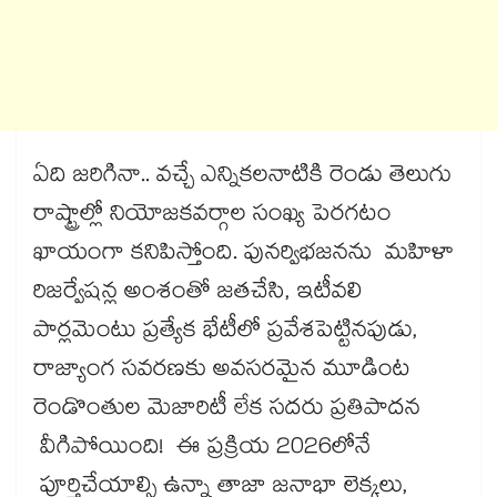
ఏది జరిగినా.. వచ్చే ఎన్నికలనాటికి రెండు తెలుగు
రాష్ట్రాల్లో నియోజకవర్గాల సంఖ్య పెరగటం
ఖాయంగా కనిపిస్తోంది. పునర్విభజనను మహిళా
రిజర్వేషన్ల అంశంతో జతచేసి, ఇటీవలి
పార్లమెంటు ప్రత్యేక భేటీలో ప్రవేశపెట్టినపుడు,
రాజ్యాంగ సవరణకు అవసరమైన మూడింట
రెండొంతుల మెజారిటీ లేక సదరు ప్రతిపాదన
వీగిపోయింది! ఈ ప్రక్రియ 2026లోనే
పూర్తిచేయాల్సి ఉన్నా తాజా జనాభా లెక్కలు,