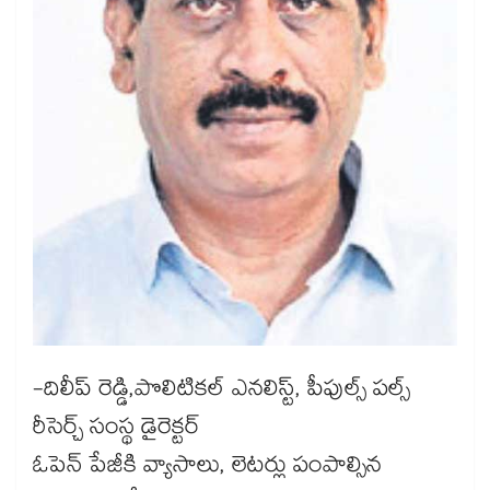
-దిలీప్ రెడ్డి,పొలిటికల్ ఎనలిస్ట్, పీపుల్స్ పల్స్
రీసెర్చ్ సంస్థ డైరెక్టర్
ఓపెన్​ పేజీకి వ్యాసాలు, లెటర్లు పంపాల్సిన