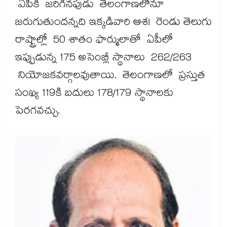
ఏపీకి జరిగినపుడు తెలంగాణలోనూ
జరుగుతుందన్నది ఇక్కడివారి ఆశ! రెండు తెలుగు
రాష్ట్రాల్లో 50 శాతం ఫార్ములాతో ఏపీలో
ఇప్పుడున్న 175 అసెంబ్లీ స్థానాలు 262/263
నియోజకవర్గాలవుతాయి. తెలంగాణలో ప్రస్తుత
సంఖ్య 119కి బదులు 178/179 స్థానాలకు
పెరగవచ్చు.