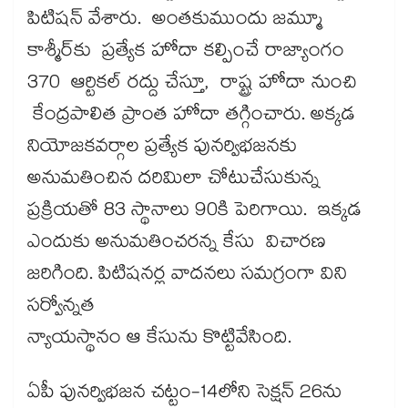
పిటిషన్ వేశారు. అంతకుముందు జమ్మూ
కాశ్మీర్‌‌కు ప్రత్యేక హోదా కల్పించే రాజ్యాంగం
370 ఆర్టికల్​ రద్దు చేస్తూ, రాష్ట్ర హోదా నుంచి
కేంద్రపాలిత ప్రాంత హోదా తగ్గించారు. అక్కడ
నియోజకవర్గాల ప్రత్యేక పునర్విభజనకు
అనుమతించిన దరిమిలా చోటుచేసుకున్న
ప్రక్రియతో 83 స్థానాలు 90కి పెరిగాయి. ఇక్కడ
ఎందుకు అనుమతించరన్న కేసు విచారణ
జరిగింది. పిటిషనర్ల వాదనలు సమగ్రంగా విని
సర్వోన్నత
న్యాయస్థానం ఆ కేసును కొట్టివేసింది.
ఏపీ పునర్విభజన చట్టం-14లోని సెక్షన్ 26ను