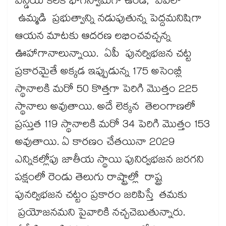
ఎన్డీయే కీలక భాగస్వామిగా ఉండి, ఏపీలో
ఉమ్మడి ప్రభుత్వాన్ని నడుపుతున్న పెద్దమనిషిగా
ఆయన మాటకు ఆదరణ లభించవచ్చన్న
ఊహాగానాలున్నాయి. ఏపీ పునర్విభజన చట్ట
ప్రకారమైతే అక్కడ ఇప్పుడున్న 175 అసెంబ్లీ
స్థానాలకి మరో 50 కొత్తగా పెరిగి మొత్తం 225
స్థానాలు అవుతాయి. అదే లెక్కన తెలంగాణలో
ప్రస్తుత 119 స్థానాలకి మరో 34 పెరిగి మొత్తం 153
అవుతాయి. ఏ కారణం చేతయినా 2029
ఎన్నికల్లోపు జాతీయ స్థాయి పునిర్వభజన జరగని
పక్షంలో రెండు తెలుగు రాష్ట్రాల్లో రాష్ట్ర
పునర్విభజన చట్టం ప్రకారం జరిపిస్తే తమకు
ప్రయోజనమని పైవారికి నచ్చచెబుతున్నారు.