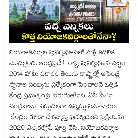
నియోజకవర్గాల పునర్విభజనలో మళ్లీ కదలిక
మొదలైంది. ఆంధ్రప్రదేశ్ రాష్ట్ర పునర్విభజన చట్టం
2014 హామీ ప్రకారం తెలుగు రాష్ట్రాల్లో అసెంబ్లీ
స్థానాల సంఖ్యను ప్రత్యేకంగా పెంచాలనే ఒత్తిడి
కేంద్ర ప్రభుత్వంపై పెరుగుతోంది. ఏపీ సీఎం
చంద్రబాబు పట్టుదలగా ఉన్నట్టు సమాచారం.
కేంద్రం కూడా దేశవ్యాప్త పునర్విభజన ప్రక్రియను
2029 ఎన్నికల్లోపే పూర్తి చేసి, నియోజకవర్గాల