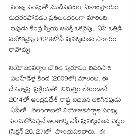
సంఖ్య పెంపుతో ముడిపడటం, ఏకాభిప్రాయం
కుదరకపోవడం ప్రతిబంధకంగా మారింది.
ఇపుడు కేంద్ర స్వీయ ఆసక్తి ఒకవైపు, ఏపీ ఒత్తిడి
మరొకవైపు 2029లోపే పునర్విభజన సాకారం
కావొచ్చు!
నియోజకవర్గాల భౌతిక స్వరూపం చివరిసారి
పదిహేడేళ్ల కింద (2009లో) మారింది. ఈ
దేశవ్యాప్త ప్రక్రియతో నిమిత్తం లేకుండానే
2014లో ఆంధ్రప్రదేశ్ రాష్ట్ర విభజన జరిగినపుడు
ఏపీలో, తెలంగాణలో నియోజకవర్గాల సంఖ్య
పెంచుకోవచ్చనే అంశాన్ని ఏపీ పునర్విభజన చట్టం
(సెక్షన్ 26, 27)లో పొందుపరిచారు. ఈ