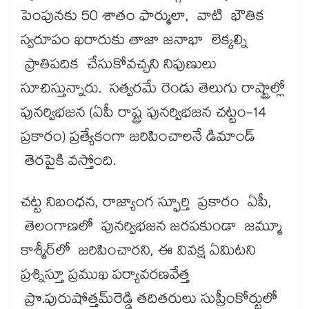
పెంపునకు 50 శాతం ఫార్ములా, వాటి భౌతిక
స్వరూపం ఖరారుకు తాజా జనాభా లెక్కల్ని
ప్రాతిపదిక చేసుకోవచ్చని నిపుణులు
సూచిస్తున్నారు. సత్వరమే రెండు తెలుగు రాష్ట్రాల్లో
పునర్విభజన (ఏపీ రాష్ట్ర పునర్విభజన చట్టం-14
ప్రకారం) ప్రత్యేకంగా జరిపించాలనే డిమాండ్
తెరపైకి వస్తోంది.
చట్ట నిబంధన, రాజ్యాంగ స్ఫూర్తి ప్రకారం ఏపీ,
తెలంగాణలో పునర్విభజన జరపకుండా జమ్మూ
కాశ్మీర్‌‌లో జరిపించారని, ఈ వివక్ష ఏమిటని
ప్రశ్నిస్తూ ప్రముఖ పర్యావరణవేత్త
ప్రొ.పురుషోత్తమ్‌‌రెడ్డి తదితరులు సుప్రీంకోర్టులో