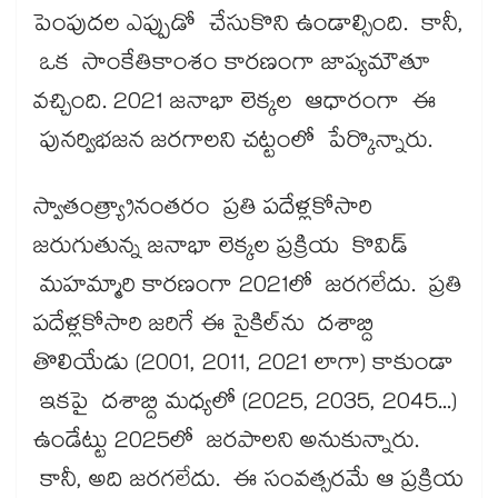
పెంపుదల ఎప్పుడో చేసుకొని ఉండాల్సింది. కానీ,
ఒక సాంకేతికాంశం కారణంగా జాప్యమౌతూ
వచ్చింది. 2021 జనాభా లెక్కల ఆధారంగా ఈ
పునర్విభజన జరగాలని చట్టంలో పేర్కొన్నారు.
స్వాతంత్య్రానంతరం ప్రతి పదేళ్లకోసారి
జరుగుతున్న జనాభా లెక్కల ప్రక్రియ కొవిడ్
మహమ్మారి కారణంగా 2021లో జరగలేదు. ప్రతి
పదేళ్లకోసారి జరిగే ఈ సైకిల్‌‌ను దశాబ్ది
తొలియేడు (2001, 2011, 2021 లాగా) కాకుండా
ఇకపై దశాబ్ది మధ్యలో (2025, 2035, 2045...)
ఉండేట్టు 2025లో జరపాలని అనుకున్నారు.
కానీ, అది జరగలేదు. ఈ సంవత్సరమే ఆ ప్రక్రియ