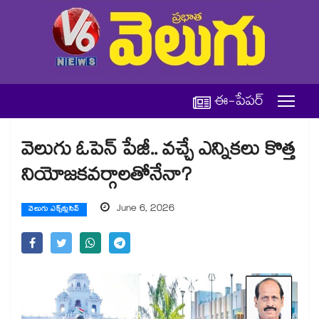
ఈ-పేపర్
వెలుగు ఓపెన్ పేజీ.. వచ్చే ఎన్నికలు కొత్త
నియోజకవర్గాలతోనేనా?
June 6, 2026
వెలుగు ఎక్స్‌క్లుసివ్