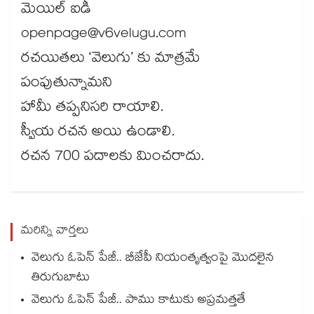
మెయిల్​ ఐడీ
openpage@v6velugu.com
రచయితలు ‘వెలుగు’ కు మాత్రమే
పంపుతున్నామని
హామీ తప్పనిసరి రాయాలి.
స్వీయ రచన అయి ఉండాలి.
రచన 700 పదాలకు మించరాదు.
మరిన్ని వార్తలు
వెలుగు ఓపెన్ పేజీ.. బీజేపీ నియంతృత్వంపై మొదలైన
తిరుగుబాటు
వెలుగు ఓపెన్ పేజీ.. పాము కాటుకు అప్రమత్తతే