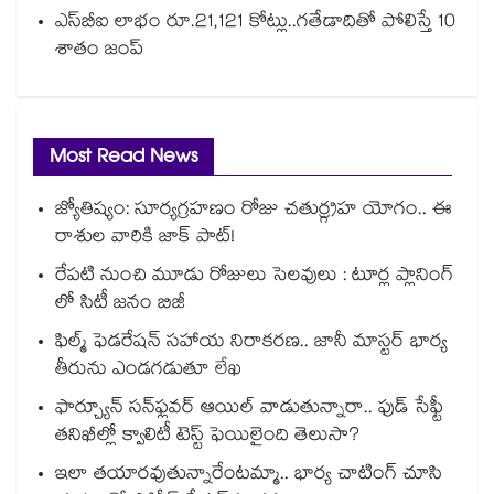
ఎస్‌‌‌‌‌‌‌‌బీఐ లాభం రూ.21,121 కోట్లు..గతేడాదితో పోలిస్తే 10
శాతం జంప్
Most Read News
జ్యోతిష్యం: సూర్యగ్రహణం రోజు చతుర్గ్రహ యోగం.. ఈ
రాశుల వారికి జాక్ పాట్!
రేపటి నుంచి మూడు రోజులు సెలవులు : టూర్ల ప్లానింగ్
లో సిటీ జనం బిజీ
ఫిల్మ్ ఫెడరేషన్ సహాయ నిరాకరణ.. జానీ మాస్టర్ భార్య
తీరును ఎండగడుతూ లేఖ
ఫార్చ్యూన్ సన్‌ఫ్లవర్ ఆయిల్ వాడుతున్నారా.. ఫుడ్ సేఫ్టీ
తనిఖీల్లో క్వాలిటీ టెస్ట్ ఫెయిలైంది తెలుసా?
ఇలా తయారవుతున్నారేంటమ్మా.. భార్య చాటింగ్ చూసి