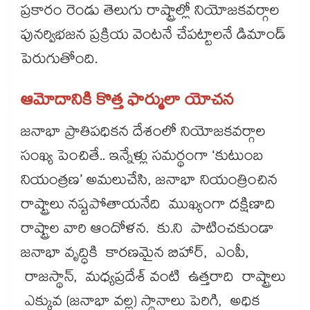
ప్రకారం రెండు తెలుగు రాష్ట్రాల్లో నియోజకవర్గాల
పునర్విభజన ప్రక్రియ వెంటనే చేపట్టాలనే డిమాండ్
పెరుగుతోంది.
ఆమోదానికి కొత్త ఫార్ములా యోచన
జనాభా ప్రాతిపధికన దేశంలో నియోజకవర్గాల
సంఖ్య పెంచితే.. ఇన్నేళ్లు సమర్థంగా ‘కుటుంబ
నియంత్రణ’ అమలుచేసి, జనాభా నియంత్రించిన
రాష్ట్రాలు నష్టపోతాయనేది ముఖ్యంగా దక్షిణాది
రాష్ట్రాల వారి ఆందోళన. కు.ని పాటించకుండా
జనాభా వృద్ధికి కారణమైన బిహార్, ఎంపీ,
రాజస్థాన్, మధ్యప్రదేశ్ వంటి ఉత్తరాది రాష్ట్రాలు
ఎక్కువ (జనాభా వల్ల) స్థానాలు పెరిగి, అధిక