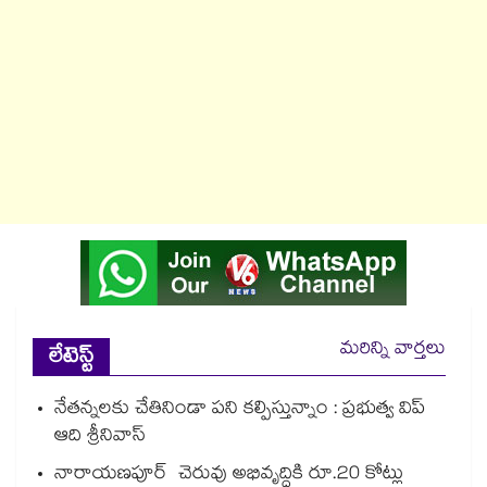
మరిన్ని వార్తలు
లేటెస్ట్
నేతన్నలకు చేతినిండా పని కల్పిస్తున్నాం : ప్రభుత్వ విప్
ఆది శ్రీనివాస్
నారాయణపూర్ చెరువు అభివృద్ధికి రూ.20 కోట్లు