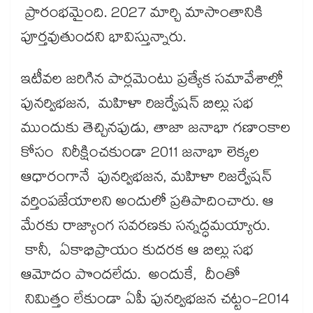
ప్రారంభమైంది. 2027 మార్చి మాసాంతానికి
పూర్తవుతుందని భావిస్తున్నారు.
ఇటీవల జరిగిన పార్లమెంటు ప్రత్యేక సమావేశాల్లో
పునర్విభజన, మహిళా రిజర్వేషన్ బిల్లు సభ
ముందుకు తెచ్చినపుడు, తాజా జనాభా గణాంకాల
కోసం నిరీక్షించకుండా 2011 జనాభా లెక్కల
ఆధారంగానే పునర్విభజన, మహిళా రిజర్వేషన్
వర్తింపజేయాలని అందులో ప్రతిపాదించారు. ఆ
మేరకు రాజ్యాంగ సవరణకు సన్నద్ధమయ్యారు.
కానీ, ఏకాభిప్రాయం కుదరక ఆ బిల్లు సభ
ఆమోదం పొందలేదు. అందుకే, దీంతో
నిమిత్తం లేకుండా ఏపీ పునర్విభజన చట్టం-2014