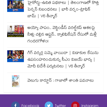
హైకోర్టు-ఉచిత పథకాలు | తెలంగాణలో కొత్త
పెన్షన్ నిబంధనలు | భారీ వర్షం-ట్రాఫిక్
జామ్ | V6 తీన్మార్
అయ్యో పాపం.. వెస్టిండీస్ వరల్డ్‌కప్ ఆశలపై
నీళ్లు చల్లిన ఆఫ్ఘన్.. క్వాలిఫికేషన్ రేసులో మళ్లీ
గందరగోళం!
గిగ్ వర్కర్ల సమ్మె వాయిదా | విడాకుల కేసును
ఉపసంహరించుకున్న సీఎం విజయ్ భార్య |
మోదీ విదేశీ పర్యటనలు | V6 తీన్మార్
వెలుగు కార్టూన్ : గాజాలో శాంతి పవనాలు
Facebook
Twitter
Instagram