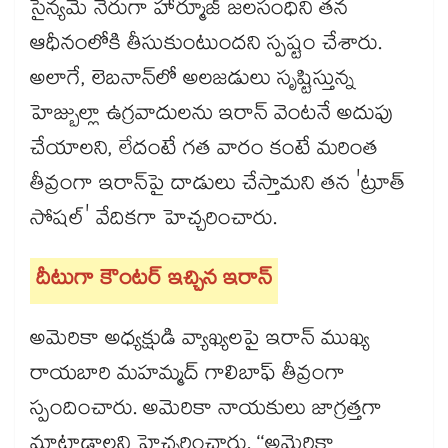
సైన్యమే నేరుగా హార్మూజ్‌‌‌‌‌‌‌‌ జలసంధిని తన
ఆధీనంలోకి తీసుకుంటుందని స్పష్టం చేశారు.
అలాగే, లెబనాన్‌‌‌‌‌‌‌‌లో అలజడులు సృష్టిస్తున్న
హెజ్బుల్లా ఉగ్రవాదులను ఇరాన్ వెంటనే అదుపు
చేయాలని, లేదంటే గత వారం కంటే మరింత
తీవ్రంగా ఇరాన్‌‌‌‌‌‌‌‌పై దాడులు చేస్తామని తన 'ట్రూత్
సోషల్' వేదికగా హెచ్చరించారు.
దీటుగా కౌంటర్ ఇచ్చిన ఇరాన్
అమెరికా అధ్యక్షుడి వ్యాఖ్యలపై ఇరాన్ ముఖ్య
రాయబారి మహమ్మద్ గాలిబాఫ్ తీవ్రంగా
స్పందించారు. అమెరికా నాయకులు జాగ్రత్తగా
మాట్లాడాలని హెచ్చరించారు. ‘‘అమెరికా