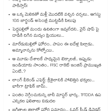
రష్యా నుంచి ఇండియాకు రైలు.. వయా ఆఫ్ఘనిస్తాన్,
పాకిస్తాన్!
ఆ ఒక్క మెలికతో మళ్లీ మొదటికి వచ్చిన చర్చలు.. ఆగస్టు
10న జార్ఖండ్ అసెంబ్లీ ముట్టడికి పిలుపు
పెద్దపల్లిలో మందు ఉచితంగా ఇవ్వలేదని.. వైన్ షాప్ పై
దాడికి దిగిన మద్యం ప్రియులు...
మారేడుమిల్లిలో ఘోరం.. పాపం ఈ ఐదేళ్ల పిల్లాడు..
అమ్మానాన్నను కోల్పోయి..
ఆ మూడు దేశాలకే సాధ్యమైన టెక్నాలజీ.. ఇప్పుడు
ఇండియాకు సొంతం.. FFSC రాకెట్ ఇంజిన్ ప్రాముఖ్యత
ఏంటి..?
లాంగ్ వీకెండ్ ఎఫెక్ట్: శ్రీశైలానికి పోటెత్తిన భక్తులు...
భారీగా ట్రాఫిక్ జామ్..
పంతం నెగ్గించుకున్న జానీ మాస్టర్ భార్య.. TFTDDA ఉప
ఎన్నికల ఫలితాలు విడుదల
జగిత్యాల జిల్లాలో ఘోర ప్రమాదం... ఓవర్ స్పీడ్ డివైడర్