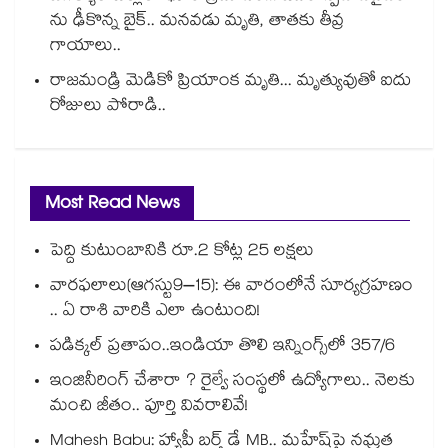
ను ఢీకొన్న బైక్.. మనవడు మృతి, తాతకు తీవ్ర
గాయాలు..
రాజమండ్రి మెడికో ప్రియాంక మృతి... మృత్యువుతో ఐదు
రోజులు పోరాడి..
Most Read News
పెద్ది కుటుంబానికి రూ.2 కోట్ల 25 లక్షలు
వారఫలాలు(ఆగస్టు9–15): ఈ వారంలోనే సూర్యగ్రహణం
.. ఏ రాశి వారికి ఎలా ఉంటుంది!
పడిక్కల్‌‌ ప్రతాపం..ఇండియా తొలి ఇన్నింగ్స్‌‌లో 357/6
ఇంజినీరింగ్ చేశారా ? రైల్వే సంస్థలో ఉద్యోగాలు.. నెలకు
మంచి జీతం.. పూర్తి వివరాలివే!
Mahesh Babu: హ్యాపీ బర్త్ డే MB.. మహేష్‌పై నమ్రత