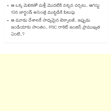
ఆ ఒక్క మెలికతో మళ్లీ మొదటికి వచ్చిన చర్చలు.. ఆగస్టు
10న జార్ఖండ్ అసెంబ్లీ ముట్టడికి పిలుపు
ఆ మూడు దేశాలకే సాధ్యమైన టెక్నాలజీ.. ఇప్పుడు
ఇండియాకు సొంతం.. FFSC రాకెట్ ఇంజిన్ ప్రాముఖ్యత
ఏంటి..?