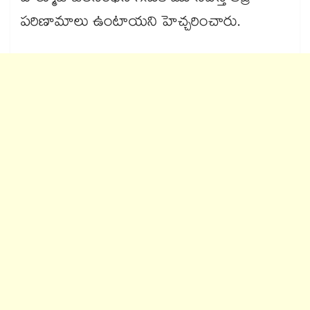
పరిణామాలు ఉంటాయని హెచ్చరించారు.