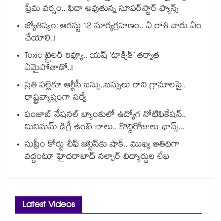
ప్రేమ వర్షం.. ఫిదా అవుతున్న సూపర్‌స్టార్ ఫ్యాన్స్
జ్యోతిష్యం: ఆగస్టు 12 సూర్యగ్రహణం.. ఏ రాశి వారు ఏం
చేయాలి..!
Toxic ట్రైలర్ రివ్యూ.. యష్ ‘టాక్సిక్’ తర్వాత
ఏమైపోతాడో..!
ప్రతి పల్లెకూ ఆర్టీసీ బస్సు..బస్సులు రాని గ్రామాలపై..
రాష్ట్రవ్యాప్తంగా సర్వే
పంజాబ్ నేషనల్ బ్యాంకులో ఉద్యోగ నోటిఫికేషన్..
మినిమమ్ డిగ్రీ ఉంటె చాలు.. కొద్దిరోజులు ఛాన్స్...
సుప్రీం కోర్టు చీఫ్ జస్టిస్⁭కు షాక్.. ముఖ్య అతిథిగా
వద్దంటూ హైదరాబాద్ నల్సార్ విద్యార్థుల లేఖ
Latest Videos