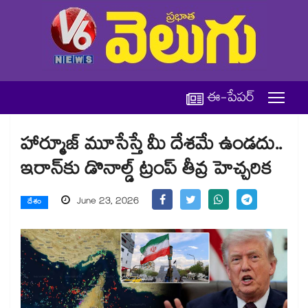
ఈ-పేపర్
హార్మూజ్ మూసేస్తే మీ దేశమే ఉండదు..
ఇరాన్⁭కు డొనాల్డ్ ట్రంప్ తీవ్ర హెచ్చరిక
June 23, 2026
దేశం