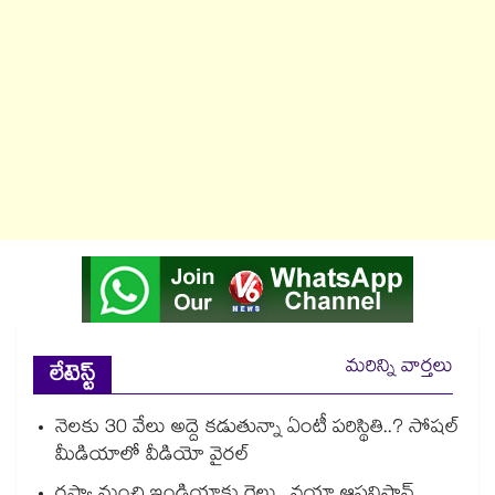
మరిన్ని వార్తలు
లేటెస్ట్
నెలకు 30 వేలు అద్దె కడుతున్నా ఏంటీ పరిస్థితి..? సోషల్
మీడియాలో వీడియో వైరల్