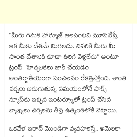
‘‘మీరు గనుక హార్మూజ్‌‌‌‌‌‌‌‌ జలసంధిని మూసివేస్తే,
ఇక మీకు దేశమే మిగలదు. చివరికి మీరు మీ
సొంత దేశానికి కూడా తిరిగి వెళ్లలేరు’’ అంటూ
ట్రంప్ హెచ్చరికలు జారీ చేయడం
అంతర్జాతీయంగా సంచలనం రేకెత్తిస్తోంది. శాంతి
చర్చలు జరుగుతున్న సమయంలోనే ఫాక్స్
న్యూస్‌‌‌‌‌‌‌‌కు ఇచ్చిన ఇంటర్వ్యూలో ట్రంప్ చేసిన
వ్యాఖ్యలు చర్చలను తీవ్ర ఉత్కంఠలోకి నెట్టాయి.
ఒకవేళ ఇరాన్ మొండిగా వ్యవహరిస్తే.. అమెరికా