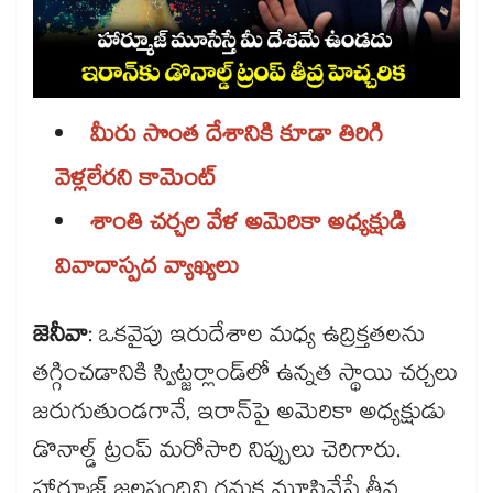
మీరు సొంత దేశానికి కూడా తిరిగి
వెళ్లలేరని కామెంట్
శాంతి చర్చల వేళ అమెరికా అధ్యక్షుడి
వివాదాస్పద వ్యాఖ్యలు
జెనీవా
: ఒకవైపు ఇరుదేశాల మధ్య ఉద్రిక్తతలను
తగ్గించడానికి స్విట్జర్లాండ్‌‌‌‌‌‌‌‌లో ఉన్నత స్థాయి చర్చలు
జరుగుతుండగానే, ఇరాన్‌‌‌‌‌‌‌‌పై అమెరికా అధ్యక్షుడు
డొనాల్డ్ ట్రంప్ మరోసారి నిప్పులు చెరిగారు.
హార్మూజ్‌‌‌‌‌‌‌‌ జలసంధిని గనుక మూసివేస్తే తీవ్ర