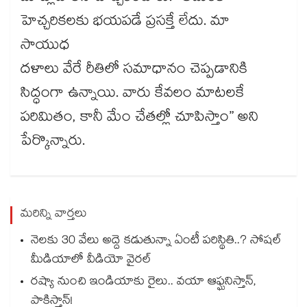
హెచ్చరికలకు భయపడే ప్రసక్తే లేదు. మా
సాయుధ
దళాలు వేరే రీతిలో సమాధానం చెప్పడానికి
సిద్ధంగా ఉన్నాయి. వారు కేవలం మాటలకే
పరిమితం, కానీ మేం చేతల్లో చూపిస్తాం” అని
పేర్కొన్నారు.
మరిన్ని వార్తలు
నెలకు 30 వేలు అద్దె కడుతున్నా ఏంటీ పరిస్థితి..? సోషల్
మీడియాలో వీడియో వైరల్
రష్యా నుంచి ఇండియాకు రైలు.. వయా ఆఫ్ఘనిస్తాన్,
పాకిస్తాన్!